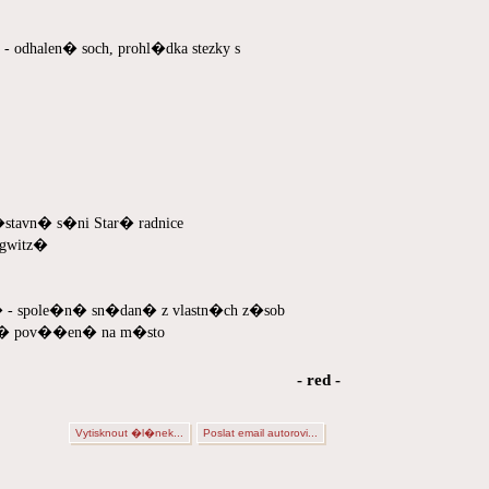
alen� soch, prohl�dka stezky s
�stavn� s�ni Star� radnice
ugwitz�
spole�n� sn�dan� z vlastn�ch z�sob
� pov��en� na m�sto
- red -
Vytisknout �l�nek...
Poslat email autorovi...