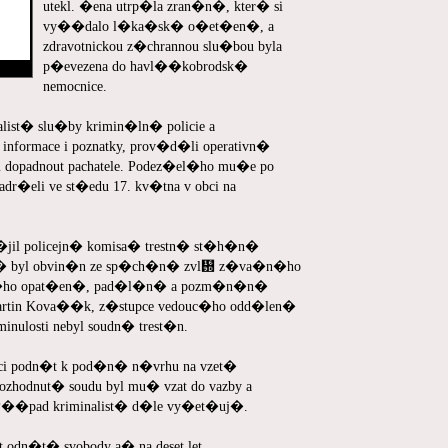
utekl. �ena utrp�la zran�n�, kter� si
vy��dalo l�ka�sk� o�et�en�, a
zdravotnickou z�chrannou slu�bou byla
p�evezena do havl��kobrodsk�
nemocnice.
st� slu�by krimin�ln� policie a
ormace i poznatky, prov�d�li operativn�
opadnout pachatele. Podez�el�ho mu�e po
r�eli ve st�edu 17. kv�tna v obci na
il policejn� komisa� trestn� st�h�n�
u� byl obvin�n ze sp�ch�n� zvl᚝ z�va�n�ho
n�ho opat�en�, pad�l�n� a pozm�n�n�
Martin Kova��k, z�stupce vedouc�ho odd�len�
inulosti nebyl soudn� trest�n.
ci podn�t k pod�n� n�vrhu na vzet�
hodnut� soudu byl mu� vzat do vazby a
. P��pad kriminalist� d�le vy�et�uj�.
 odn�t� svobody a� na deset let.