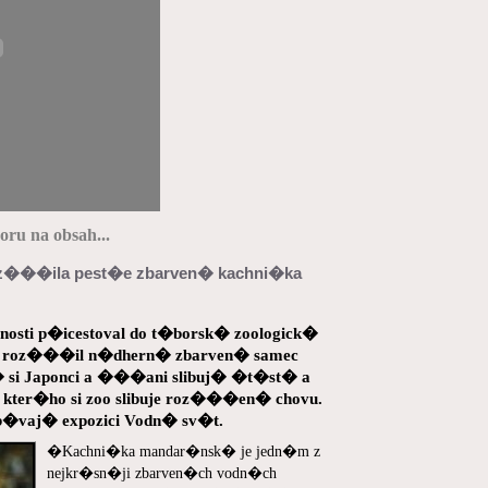
ru na obsah...
z���ila pest�e zbarven� kachni�ka
sti p�icestoval do t�borsk� zoologick�
u roz���il n�dhern� zbarven� samec
 si Japonci a ���ani slibuj� �t�st� a
d kter�ho si zoo slibuje roz���en� chovu.
ob�vaj� expozici Vodn� sv�t.
�Kachni�ka mandar�nsk� je jedn�m z
nejkr�sn�ji zbarven�ch vodn�ch