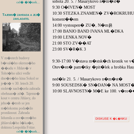
sobota 20. 5. / Masarykovo n�m�st�
cel� �l�nek...
9:30 O�IVEN� MOST
10:30 STEZKA ZNAMEN� ZV�ROKRUHU - odh
Tajemn� zahrada a jej�
zakladatel
koment��em
14:00 vystoupen� ZU�, N�m욝
17:00 BANJO BAND IVANA ML�DKA
19:00 LENKA NOV�
21:00 STO ZV��AT
23:00 SV�R�K 3
V m�stech budovy
9:30-17:00 V�stava m�stsk�ch kronik ve v
b�val�ho okresn�ho
Otev�en� pam�tky �pit�lek a hrobka Ha
��adu v Jihlav� v
Tolst�ho ulici vedle
dne�n�ho kina Sokol se
ned�le 21. 5. / Masarykovo n�m�st�
je�t� v 30. letech 20.
9:00 SOUSEDSK� SN�DAN� NA MOST� - 
stolet� nach�zela zahrada
10:00 SLAVNOSTN� M�E ke 100. v�ro�
obehnan� zd�. Tajemn�
kout v centru Jihlavy, do
jeho� �trob se jen
m�lokomu poda�ilo
proniknout. Zahrada
lidumila a osv�cen�ho
DISKUSE K �L�NKU
jihlavsk�ho l�ka�e,
doktora Leopolda Fritze.
cel� �l�nek...