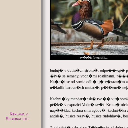
zv�t�it fotografii...
buduj� v dutin�ch strom�, odpo��vaj� p
�iv� se semeny, vodn�mi rostlinami, r��
Ka�e�i se od samic odli�uj� v�razn�m a s
n�kolik barevn�ch mutac�, p�i�em� nej
Kachni�ky mandar�nsk� tvo�� v t�borsk�
pt�k� v expozici Vodn� sv�t. Krom� nich 
nap��klad kachna smaragdov�, kachni�ka a
Reklama v
andsk�, husice rezav�, husice rudohlav�,
Regionalistu...
Zoologick� zahrada v T�bo�e je od dubna 