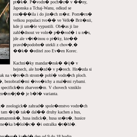
pt�k�. P�vodn� poch�z� v ��ny,
Japonska a Tchaj-Wanu, odkud se
roz���ila i do jin�ch m�st. Pom�rn�
velkou populaci tvo�� ve Velk� Brit�nii,
kde ji um�le vypustili. Ob�as ji lze
zahl�dnout ve voln� p��rod� i u n�s,
jde ale v�t�inou o pt�ky, kte��
pravd�podobn� utekli z chov�,�
��k� �editel zoo Ev�en Korec.
Kachni�ky mandar�nsk� �ij� v
hejnech, ale hn�zd� v p�rech. Hn�zda si
ak na v�tv�ch strom� pobl� vodn�ch ploch.
�, bezobratl�mi �ivo�ichy a mal�mi rybami.
pecifick�m zbarven�m. V chovech vzniklo
zn�m�j�� je b�l� varianta.
 zoologick� zahrad� spole�enstvo vodn�ch
tam �ij� tak� dal�� druhy kachen a hus,
mazonsk�, husa indick�, husa sn�n�, husice
 berne�ka b�lol�c� �i ostralka �t�hl�.
otev�en� ka�d� den od 9 do 18 hodin.