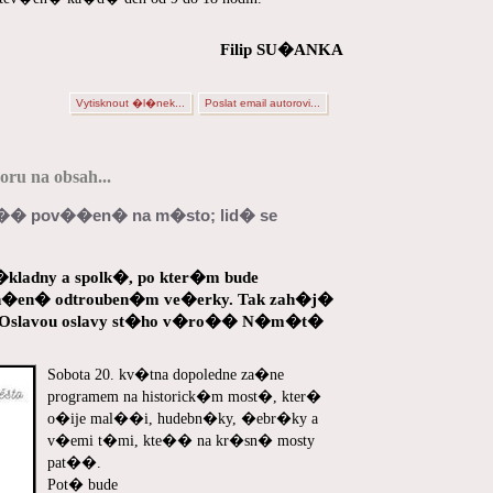
Filip SU�ANKA
Vytisknout �l�nek...
Poslat email autorovi...
ru na obsah...
�� pov��en� na m�sto; lid� se
kladny a spolk�, po kter�m bude
on�en� odtrouben�m ve�erky. Tak zah�j�
d Oslavou oslavy st�ho v�ro�� N�m�t�
Sobota 20. kv�tna dopoledne za�ne
programem na historick�m most�, kter�
o�ije mal��i, hudebn�ky, �ebr�ky a
v�emi t�mi, kte�� na kr�sn� mosty
pat��.
Pot� bude