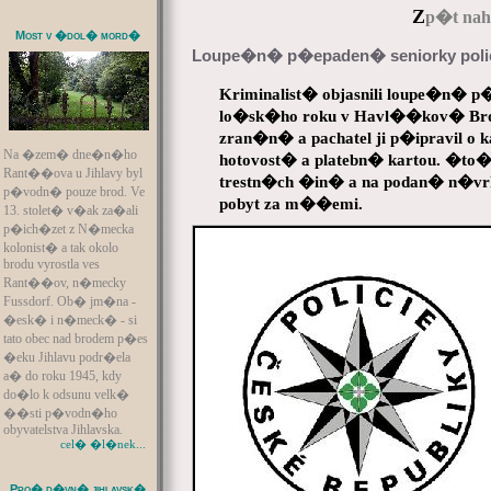
Z
p�t naho
Most v �dol� mord�
Loupe�n� p�epaden� seniorky polici
Kriminalist� objasnili loupe�n� 
lo�sk�ho roku v Havl��kov� Bro
zran�n� a pachatel ji p�ipravil o 
Na �zem� dne�n�ho
hotovost� a platebn� kartou. �t
Rant��ova u Jihlavy byl
trestn�ch �in� a na podan� n�vrh 
p�vodn� pouze brod. Ve
pobyt za m��emi.
13. stolet� v�ak za�ali
p�ich�zet z N�mecka
kolonist� a tak okolo
brodu vyrostla ves
Rant��ov, n�mecky
Fussdorf. Ob� jm�na -
�esk� i n�meck� - si
tato obec nad brodem p�es
�eku Jihlavu podr�ela
a� do roku 1945, kdy
do�lo k odsunu velk�
��sti p�vodn�ho
obyvatelstva Jihlavska.
cel� �l�nek...
Pro� d�vn� jihlavsk�