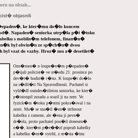
ru na obsah...
st� objasnili
p�epaden�, ke kter�mu do�lo koncem
d�. Napaden� seniorka utrp�la p�i �toku
kabelku s mobiln�m telefonem, finan�n�
o�n�k byl obvin�n ze sp�ch�n� dvou
byl vzat do vazby. Hroz� mu a� desetilet�
Ozn�men� o loupe�n�m p�epaden�
p�ijali policist� ve st�edu 21. prosince po
dev�t� hodin� r�no. K loupe�i do�lo
na s�dli�ti Na Spravedlnosti. Pachatel si
vyhl�dl osmdes�tiletou seniorku, ke kter�
p�istoupil zezadu a srazil ji na zem. Ve
fyzick�m �toku p�stmi pokra�oval i na
zemi. Mu� se sna�il �en� strhnout
kabelku z ramene, ale �ena ji pevn�
dr�ela, proto pachatel pou�il donesen�
n��, kter�m p�e��zl popruh kabelky
a kabelku �en� vytrhl, z m�sta �inu