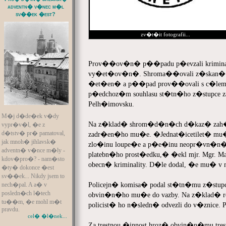
adventn� v�nec m�l
sv��ek �est?
zv�t�it fotografii...
Prov��ov�n� p��padu p�evzali kriminali
vy�et�ov�n�. Shroma��ovali z�skan� inf
�et�en� a p��pad prov��ovali s c�lem d
p�edchoz�m souhlasu st�tn�ho z�stupce zad
Pelh�imovsku.
M�j d�de�ek v�dy
Na z�klad� shrom�d�n�ch d�kaz� zah�j
vypr�v�l, �e z
d�tstv� pr� pamatoval,
zadr�en�ho mu�e. �Jednat�icetilet� m
jak mnoh� jihlavsk�
zlo�inu loupe�e a p�e�inu neopr�vn�
adventn� v�nce m�ly -
platebn�ho prost�edku,� �ekl mjr. Mgr. 
kdov�pro�? - nam�sto
obecn� kriminality. D�le dodal, �e mu� v m
�ty� dokonce �est
sv��ek... Nikdy jsem to
Policejn� komisa� podal st�tn�mu z�stup
nech�pal. A a� v
posledn�ch l�tech
obvin�n�ho mu�e do vazby. Na z�klad� roz
tu��m, �e mohl m�t
policist� ho n�sledn� odvezli do v�znice
pravdu.
cel� �l�nek...
Za trestnou �innost hroz� obvin�n�mu trest