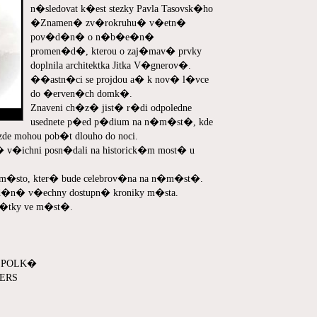
n�sledovat k�est stezky Pavla Tasovsk�ho
�Znamen� zv�rokruhu� v�etn�
pov�d�n� o n�b�e�n�
promen�d�, kterou o zaj�mav� prvky
doplnila architektka Jitka V�gnerov�.
��astn�ci se projdou a� k nov� l�vce
do �erven�ch domk�.
Znaveni ch�z� jist� r�di odpoledne
usednete p�ed p�dium na n�m�st�, kde
de mohou pob�t dlouho do noci.
� v�ichni posn�dali na historick�m most� u
�sto, kter� bude celebrov�na na n�m�st�.
id�n� v�echny dostupn� kroniky m�sta.
m�tky ve m�st�.
 SPOLK�
KERS