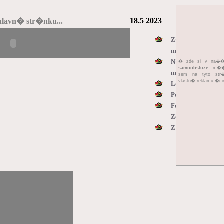
18.5 2023
hlavn� str�nku...
Zv��ec� rodinu 
mandar�nsk�
N�m욝 nad Oslav
� zde si v na
samoobsluze
m��e
mohou t�it na b
sem na tyto str
vlastn� reklamu �i i
Loupe�n� p�epade
Pelh�imovsk� Mu
Festival z�kladn
Zelenou horu i 
Z policejn�ho den