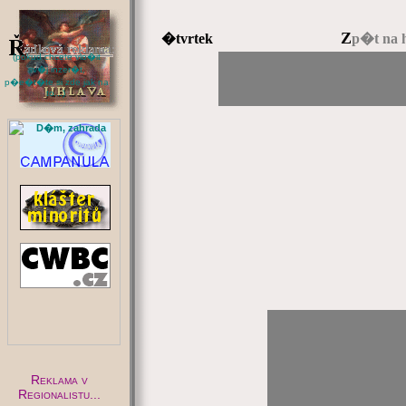
Z
�tvrtek
p�t na 
(pokud chcete vlo�it
sv�j inzer�t,
p�e�t�te si zde jak na
to...)
:
Reklama v
Regionalistu...