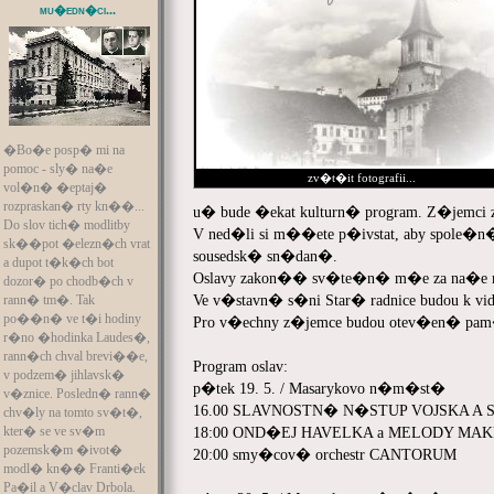
mu�edn�ci...
�Bo�e posp� mi na
pomoc - sly� na�e
zv�t�it fotografii...
vol�n� �eptaj�
rozpraskan� rty kn��...
u� bude �ekat kulturn� program. Z�jemci z
Do slov tich� modlitby
V ned�li si m��ete p�ivstat, aby spole�n
sk��pot �elezn�ch vrat
sousedsk� sn�dan�.
a dupot t�k�ch bot
Oslavy zakon�� sv�te�n� m�e za na�e m
dozor� po chodb�ch v
Ve v�stavn� s�ni Star� radnice budou k v
rann� tm�. Tak
po��n� ve t�i hodiny
Pro v�echny z�jemce budou otev�en� pa
r�no �hodinka Laudes�,
rann�ch chval brevi��e,
Program oslav:
v podzem� jihlavsk�
p�tek 19. 5. / Masarykovo n�m�st�
v�znice. Posledn� rann�
16.00 SLAVNOSTN� N�STUP VOJSKA A
chv�ly na tomto sv�t�,
kter� se ve sv�m
18:00 OND�EJ HAVELKA a MELODY MA
pozemsk�m �ivot�
20:00 smy�cov� orchestr CANTORUM
modl� kn�� Franti�ek
Pa�il a V�clav Drbola.