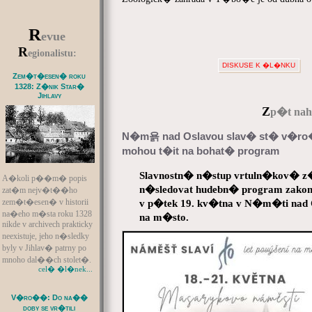
R
evue
R
egionalistu:
DISKUSE K �L�NKU
Zem�t�esen� roku
1328: Z�nik Star�
Jihlavy
Z
p�t naho
N�m욝 nad Oslavou slav� st� v�ro
mohou t�it na bohat� program
Slavnostn� n�stup vrtuln�kov� z�
A�koli p��m� popis
n�sledovat hudebn� program zak
zat�m nejv�t��ho
zem�t�esen� v historii
v p�tek 19. kv�tna v N�m�ti na
na�eho m�sta roku 1328
na m�sto.
nikde v archivech prakticky
neexistuje, jeho n�sledky
byly v Jihlav� patrny po
mnoho dal��ch stolet�.
cel� �l�nek...
V�ro��: Do na��
doby se vr�tili