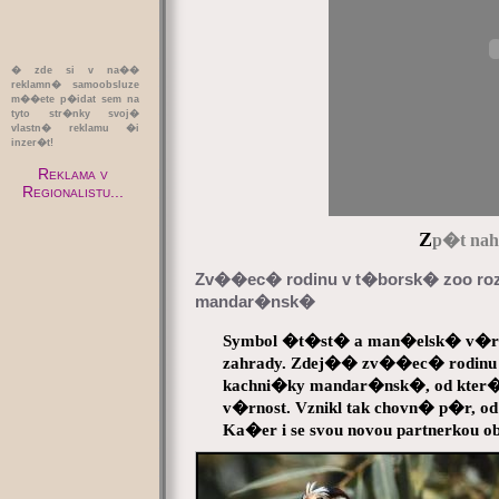
� zde si v na��
reklamn� samoobsluze
m��ete p�idat sem na
tyto str�nky svoj�
vlastn� reklamu �i
inzer�t!
Reklama v
Regionalistu...
Z
p�t naho
Zv��ec� rodinu v t�borsk� zoo ro
mandar�nsk�
Symbol �t�st� a man�elsk� v�rno
zahrady. Zdej�� zv��ec� rodin
kachni�ky mandar�nsk�, od kter�
v�rnost. Vznikl tak chovn� p�r, o
Ka�er i se svou novou partnerkou 