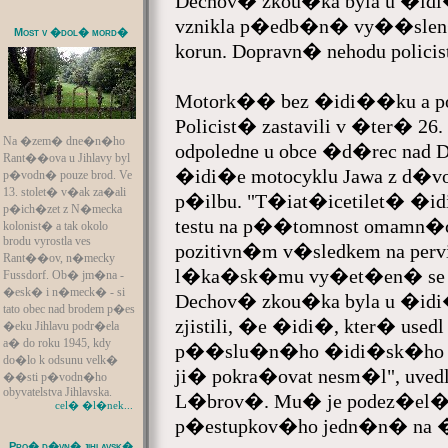
Dechov� zkou�ka byla u �idi�
vznikla p�edb�n� vy��slen�
Most v �dol� mord�
korun. Dopravn� nehodu poli
Motork�� bez �idi��ku a pod
Policist� zastavili v �ter� 
Na �zem� dne�n�ho
odpoledne u obce �d�rec nad 
Rant��ova u Jihlavy byl
�idi�e motocyklu Jawa z d�vo
p�vodn� pouze brod. Ve
13. stolet� v�ak za�ali
p�ilbu. "T�iat�icetilet� �id
p�ich�zet z N�mecka
testu na p��tomnost omamn�ch
kolonist� a tak okolo
brodu vyrostla ves
pozitivn�m v�sledkem na perv
Rant��ov, n�mecky
l�ka�sk�mu vy�et�en� se b
Fussdorf. Ob� jm�na -
�esk� i n�meck� - si
Dechov� zkou�ka byla u �idi�
tato obec nad brodem p�es
zjistili, �e �idi�, kter� used
�eku Jihlavu podr�ela
a� do roku 1945, kdy
p��slu�n�ho �idi�sk�ho 
do�lo k odsunu velk�
ji� pokra�ovat nesm�l", uved
��sti p�vodn�ho
obyvatelstva Jihlavska.
L�brov�. Mu� je podez�el
cel� �l�nek...
p�estupkov�ho jedn�n� na �s
Pro� d�vn� jihlavsk�