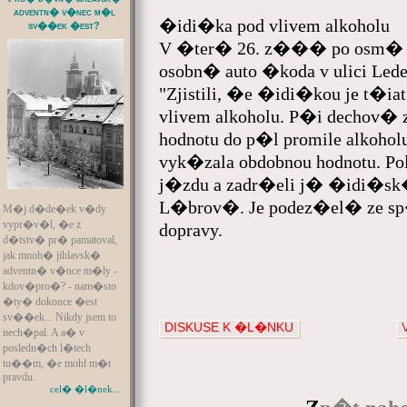
adventn� v�nec m�l
�idi�ka pod vlivem alkoholu
sv��ek �est?
V �ter� 26. z��� po osm� ho
osobn� auto �koda v ulici 
"Zjistili, �e �idi�kou je t�ia
vlivem alkoholu. P�i dechov�
hodnotu do p�l promile alkoho
vyk�zala obdobnou hodnotu. P
j�zdu a zadr�eli j� �idi�sk�
L�brov�. Je podez�el� ze s
M�j d�de�ek v�dy
vypr�v�l, �e z
dopravy.
d�tstv� pr� pamatoval,
jak mnoh� jihlavsk�
adventn� v�nce m�ly -
kdov�pro�? - nam�sto
�ty� dokonce �est
sv��ek... Nikdy jsem to
DISKUSE K �L�NKU
nech�pal. A a� v
posledn�ch l�tech
tu��m, �e mohl m�t
pravdu.
cel� �l�nek...