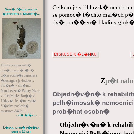
Celkem je v jihlavsk� nemocn
Svat� V�clav mistra
se pomoc� t�chto mal�ch p�
�lezingera u Minorit�...
tis�c m��en� hladiny gluk�
DISKUSE K �L�NKU
Doslova v posledn�
chv�li zachr�n�n�
d�lo socha�e Jaroslava
Z
p�t naho
�lezingera je dodnes k
vid�n� v chr�mu
Nanebevzet� Panny Marie
Objedn�v�n� k rehabil
v ulici Matky Bo�� v
Jihlav�. Je j�m svat�
pelh�imovsk� nemocnici
V�clav, posledn�
prob�hat osobn�
mistrovo d�lo...
cel� �l�nek...
Objedn�v�n� k rehabi
L�ska, kter� p�e�ila
smrt o 13 let
Nemocnici Pelh�imov bu