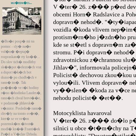
mu�edn�ci...
V �ter� 26. z��� p�ed dev�
obcemi Horn� Radslavice a P
dopravn� nehod�. "�ty�iapa
vozidla �koda vlivem nep�im
protism�rn�ho j�zdn�ho pruh
�Bo�e posp� mi na
kde se st�etl s dopravn�m za
pomoc - sly� na�e
stromu. P�i dopravn� nehod�
vol�n� �eptaj�
rozpraskan� rty kn��...
zdravotnickou z�chrannou slu
Do slov tich� modlitby
Jihlav�", informovala police
sk��pot �elezn�ch vrat
a dupot t�k�ch bot
Policist� dechovou zkou�kou 
dozor� po chodb�ch v
vylou�ili. Vlivem dopravn� 
rann� tm�. Tak
po��n� ve t�i hodiny
vy��slen� �koda za v�ce ne
r�no �hodinka Laudes�,
nehodu policist� �et��.
rann�ch chval brevi��e,
v podzem� jihlavsk�
v�znice. Posledn� rann�
Motocyklista havaroval
chv�ly na tomto sv�t�,
kter� se ve sv�m
V �ter� 26. z��� do�lo p�e
pozemsk�m �ivot�
silnici u obce �t�m�chy na 
modl� kn�� Franti�ek
Pa�il a V�clav Drbola.
motocyklisty. "Devaten�ctilet