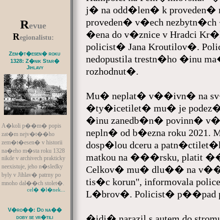
j� na odd�len� k proveden�
proveden� v�ech nezbytn�c
R
evue
�ena do v�znice v Hradci Kr
R
egionalistu:
policist� Jana Kroutilov�. Pol
Zem�t�esen� roku
nedopustila trestn�ho �inu
1328: Z�nik Star�
Jihlavy
rozhodnut�.
Mu� neplat� v��ivn� na sv
�ty�icetilet� mu� je podez
�inu zanedb�n� povinn� v��i
A�koli p��m� popis
nepln� od b�ezna roku 2021
zat�m nejv�t��ho
zem�t�esen� v historii
dosp�lou dceru a patn�ctilet
na�eho m�sta roku 1328
matkou na ���rsku, platit ��
nikde v archivech prakticky
neexistuje, jeho n�sledky
Celkov� mu� dlu�� na v��
byly v Jihlav� patrny po
tis�c korun", informovala pol
mnoho dal��ch stolet�.
cel� �l�nek...
L�brov�. Policist� p��pad
V�ro��: Do na��
�idi� narazil s autem do strom
doby se vr�tili