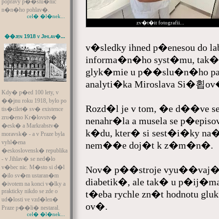
popravy p��slu�nic
n�n�ho pohlav�.
cel� �l�nek...
zv�t�it fotografii...
��jen 1918 v Jihlav�...
v�sledky ihned p�enesou do 
informa�n�ho syst�mu, tak�e
glyk�mie u p��slu�n�ho paci
analyti�ka Miroslava Si�횝ov
Kdy� p�ed 100 lety, v
��jnu roku 1918, bylo po
Rozd�l je v tom, �e d��ve se 
tis�cilet� sv� existence
zru�eno Kr�lovstv�
nenahr�la a musela se p�epi
�esk� a Markrabstv�
k�du, kter� si sest�i�ky na�t
moravsk� - a v Praze byla
vyhl�ena
nem��e doj�t k z�m�n�.
�eskoslovensk� republika
- v Jihlav� se ned�lo
v�bec nic. M�sto si d�l
Nov� p��stroje vyu��vaj� 
�ilo sv�m ustaran�m
diabetik�, ale tak� u p�ij�ma
�ivotem na konci v�lky a
prakticky nikdo se zde o
t�eba rychle zn�t hodnotu g
ud�losti ve vzd�len�
ov�.
Praze p��li� nestaral.
cel� �l�nek...