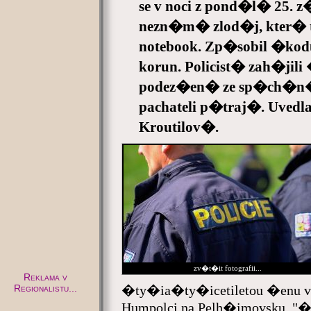
se v noci z pond�l� 25.
nezn�m� zlod�j, kter� t
notebook. Zp�sobil �kodu
korun. Policist� zah�ji
podez�en� ze sp�ch�n�
pachateli p�traj�. Uvedl
Kroutilov�.
zv�t�it fotografii...
Reklama v
Regionalistu...
�ty�ia�ty�icetiletou �enu vy
Humpolci na Pelh�imovsku. "�e