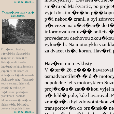
cel� �l�nek...
sm�ru od Markvartic, po pro
vyjel do silni�n�ho p��kopu, k
Tajemn� zahrada a jej�
zakladatel
p�i nehod� zranil a byl zdrav
p�evezen na o�et�en� do t
informovala mluv�� policist� 
provedenou dechovou zkou�ko
vylou�ili. Na motocyklu vz
V m�stech budovy
za dvacet tis�c korun. Hav�ri
b�val�ho okresn�ho
��adu v Jihlav� v
Tolst�ho ulici vedle
Hav�rie motocyklisty
dne�n�ho kina Sokol se
V �ter� 26. z��� havaroval
je�t� v 30. letech 20.
osmadvacetilet� �idi� motoc
stolet� nach�zela zahrada
obehnan� zd�. Tajemn�
odpoledne jel s motocyklem Su
kout v centru Jihlavy, do
jeho� �trob se jen
proj�d�n� zat��kou vyjel na 
m�lokomu poda�ilo
p�ilehl� pole, kde havaroval. 
proniknout. Zahrada
lidumila a osv�cen�ho
zran�n� a byl zdravotnickou z
jihlavsk�ho l�ka�e,
transportov�n do brn�nsk� nem
doktora Leopolda Fritze.
cel� �l�nek...