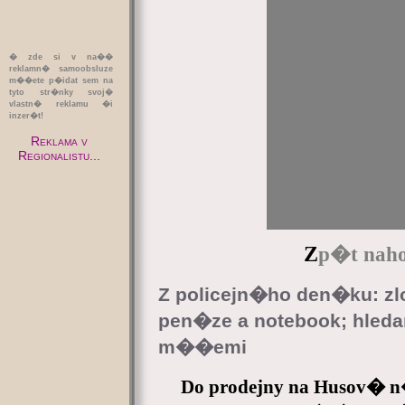
� zde si v na��
reklamn� samoobsluze
m��ete p�idat sem na
tyto str�nky svoj�
vlastn� reklamu �i
inzer�t!
Reklama v
Regionalistu...
Z
p�t naho
Z policejn�ho den�ku: zl
pen�ze a notebook; hled
m��emi
Do prodejny na Husov� 