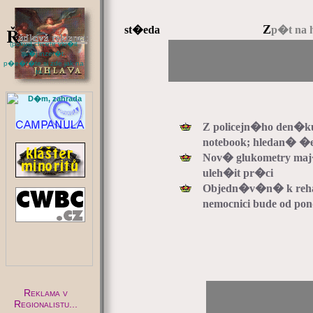
Z
st�eda
p�t na 
(pokud chcete vlo�it
sv�j inzer�t,
p�e�t�te si zde jak na
to...)
:
Z policejn�ho den�ku
notebook; hledan� �
Nov� glukometry maj
uleh�it pr�ci
Objedn�v�n� k reh
nemocnici bude od p
Reklama v
Regionalistu...