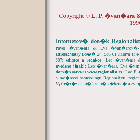
Copyright ©
L. P. �van�ara
199
Internetov� den�k Regionalist
Pavel �van�ara & Eva �van�arov�
adresa:
Matky Bo�� 24, 586 01 Jihlava 1;
e
887;
editace a redakce:
Leo �van�ara 
uvedeno jinak):
Leo �van�ara, Eva �va
dom�n serveru
www.regionalist.cz:
Leo P.
o mo�nosti sponsoringu Regionalistu:
region
Vych�z�:
denn� krom� v�kend� a evrop