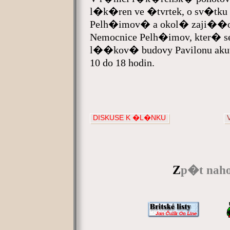
l�k�ren ve �tvrtek, o sv�tk
Pelh�imov� a okol� zaji��o
Nemocnice Pelh�imov, kter�
l��kov� budovy Pavilonu aku
10 do 18 hodin.
DISKUSE K �L�NKU
Z
p�t naho