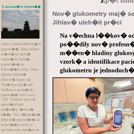
Z
p�t naho
Z jihlavsk�ch popravi��
Nov� glukometry maj� s
Jihlav� uleh�it pr�ci
Na v�echna l��kov� odd
po��dily nov� profesn�
Jedno z mnoha jihlavsk�ch
popravi��. Dnes lokalita
m��en� hladiny glukosy
ur�en� ke stavb�
rodinn�ch domk�,
vzork� a identifikace pa
popravi�t� na
glukometru je jednoduch�
Krkav��m vrchu. Tento
zdaleka viditeln�
jihlavsk� kopec nad
Tele�skou ulic� nad
Skalkou se prom�nil v
poprav�� vrch v roce
1582. A dodnes jsou zde
uprost�ed pole
um�st�ny �elezn�
k��e. Toto v�jime�n�
jihlavsk� popravi�t� na
Krkav��m vrchu se
specialisovalo zejm�na na