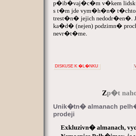
p�ib�vaj�c�m v�kem lidsk� s
s t�m jde vym�h�n� t�chto 
trest�n� jejich nedodr�en�. J
ka�d� (nejen) podzimn� proc
nevr�t�me.
DISKUSE K �L�NKU
Z
p�t naho
Unik�tn� almanach pelh
prodeji
Exkluzivn� almanach, vy