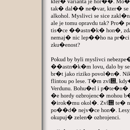
kter� varianta je hor��. M
tak� dal�� ne�var, kter� se
alkohol. Myslivci se sice zakl
ale je tomu opravdu tak? Pro�
tis�ce ��astn�k� hon�, zda 
nemaj� nic lep��ho na pr�ci 
zku�enost?
Pokud by byli myslivci nebez
��astn�k�m lovu, dalo by se
br�t jako riziko povol�n�. Nik
flintou po lese. T�m zvl᚝, k
Verdunu. Bohu�el i p�te�n� t
�e hordy ozbrojenc� mohou 
�irok�mu okol�. Zvl᚝ te� na
po��d� nejv�ce hon�. Lesy, p
okupuj� zelen� ozbrojenci.