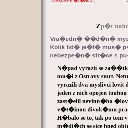
DISKUSE K �L�NKU
Z
p�t naho
Vra�edn� ��d�n� mys
Kolik lid� je�t� mus� p�
nebezpe�n� str�ce s pu
N�pad vyrazit se za��tk
mu�i z Ostravy smrt. Netu
vyrazili dva myslivci lov
jeden z nich opojen touh
zast�elil nevinn�ho �lo
v�t�inou divok�mu pra
H�balo se to, tak po tom
m�di�ch se sice hned obj