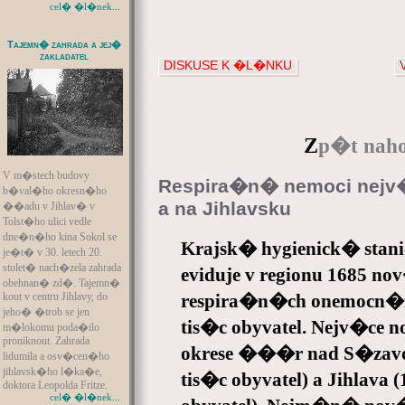
cel� �l�nek...
Tajemn� zahrada a jej�
zakladatel
DISKUSE K �L�NKU
Z
p�t naho
V m�stech budovy
Respira�n� nemoci nejv
b�val�ho okresn�ho
a na Jihlavsku
��adu v Jihlav� v
Tolst�ho ulici vedle
dne�n�ho kina Sokol se
Krajsk� hygienick� stani
je�t� v 30. letech 20.
stolet� nach�zela zahrada
eviduje v regionu 1685
obehnan� zd�. Tajemn�
kout v centru Jihlavy, do
respira�n�ch onemocn�n
jeho� �trob se jen
tis�c obyvatel. Nejv�ce
m�lokomu poda�ilo
proniknout. Zahrada
okrese ���r nad S�zav
lidumila a osv�cen�ho
jihlavsk�ho l�ka�e,
tis�c obyvatel) a Jihlav
doktora Leopolda Fritze.
cel� �l�nek...