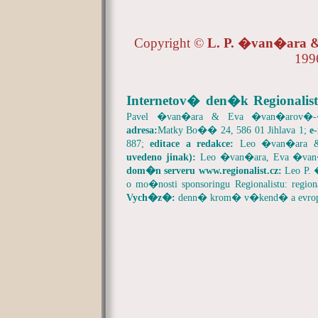
Copyright ©
L. P. �van�ara
199
Internetov� den�k Regionalist
Pavel �van�ara & Eva �van�arov�
adresa:
Matky Bo�� 24, 586 01 Jihlava 1;
e
887;
editace a redakce:
Leo �van�ara 
uvedeno jinak):
Leo �van�ara, Eva �va
dom�n serveru
www.regionalist.cz:
Leo P.
o mo�nosti sponsoringu Regionalistu:
region
Vych�z�:
denn� krom� v�kend� a evrop