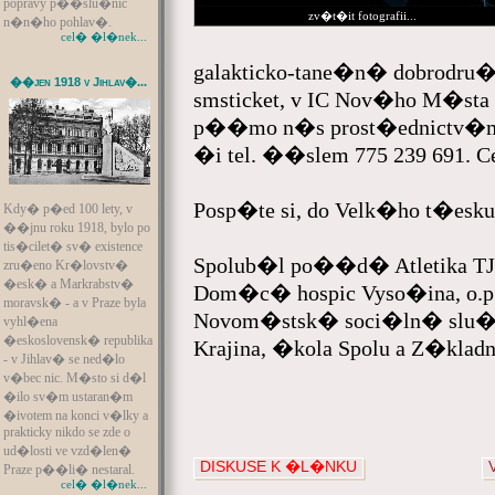
popravy p��slu�nic
zv�t�it fotografii...
n�n�ho pohlav�.
cel� �l�nek...
galakticko-tane�n� dobrodru�
��jen 1918 v Jihlav�...
smsticket, v IC Nov�ho M�sta
p��mo n�s prost�ednictv�m
�i tel. ��slem 775 239 691. C
Posp�te si, do Velk�ho t�es
Kdy� p�ed 100 lety, v
��jnu roku 1918, bylo po
tis�cilet� sv� existence
Spolub�l po��d� Atletika T
zru�eno Kr�lovstv�
�esk� a Markrabstv�
Dom�c� hospic Vyso�ina, o.p.
moravsk� - a v Praze byla
Novom�stsk� soci�ln� slu�by
vyhl�ena
�eskoslovensk� republika
Krajina, �kola Spolu a Z�klad
- v Jihlav� se ned�lo
v�bec nic. M�sto si d�l
�ilo sv�m ustaran�m
�ivotem na konci v�lky a
prakticky nikdo se zde o
ud�losti ve vzd�len�
DISKUSE K �L�NKU
Praze p��li� nestaral.
cel� �l�nek...