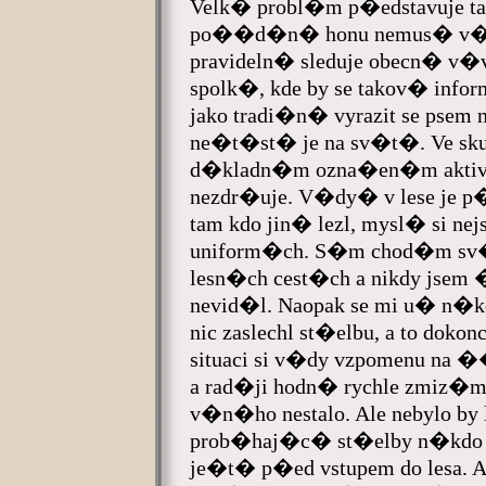
Velk� probl�m p�edstavuje ta
po��d�n� honu nemus� v�b
pravideln� sleduje obecn� v�
spolk�, kde by se takov� info
jako tradi�n� vyrazit se psem
ne�t�st� je na sv�t�. Ve skut
d�kladn�m ozna�en�m aktivn
nezdr�uje. V�dy� v lese je p�
tam kdo jin� lezl, mysl� si 
uniform�ch. S�m chod�m sv� 
lesn�ch cest�ch a nikdy js
nevid�l. Naopak se mi u� n�ko
nic zaslechl st�elbu, a to dok
situaci si v�dy vzpomenu na �
a rad�ji hodn� rychle zmiz�m
v�n�ho nestalo. Ale nebylo b
prob�haj�c� st�elby n�kdo 
je�t� p�ed vstupem do lesa. 