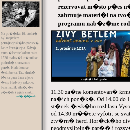
rezervovat m�sto p�es n�
zahrnuje materi�l na tv
programu nab�z�me r
Na po��tku 16. stolet�
byl majitelem
pern�tejnsk�ho panstv�
Jan z Pern�tejna. Kdy�
tento �lechtic kolem roku
1526 ovdov�l, o�enil se
podruh� s urozenou
pan�, Hedvikou se
�elmberka. Tato druh�
l�ska pana Jana a jeho
zv�t�it fotografii...
�eny Hedviky nakonec
byla natolik siln�, �e
11.30 za�ne komentovan� krmen
p�e�ila i jejich smrt...
cel� �l�nek...
na�ich pon�k�. Od 14.00 do 16
st�nek �esk�ho rozhlasu Vyso�
od 14.30 m��ete vyfotit se sva
ztv�rn� herci Hor�ck�ho div
neodmysliteln� pat�� i rozs