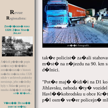
R
evue
R
egionalistu:
Zem�t�esen� roku
1328: Z�nik Star�
Jihlavy
zv�t�it fotografii...
tak�e policist� za�ali stahovat
A�koli p��m� popis
m�st� na n�jezdu na 90. km sm
zat�m nejv�t��ho
d�lnici.
zem�t�esen� v historii
na�eho m�sta roku 1328
nikde v archivech prakticky
"Pot�e maj� �idi�i na D1 k
neexistuje, jeho n�sledky
byly v Jihlav� patrny po
Jihlavsku, nehoda �ty� vozidel 
mnoho dal��ch stolet�.
Havl��kobrodsku u obce Kr�tk
cel� �l�nek...
p�l osm� ve�er policejn� 
V�ro��: Do na��
doby se vr�tili