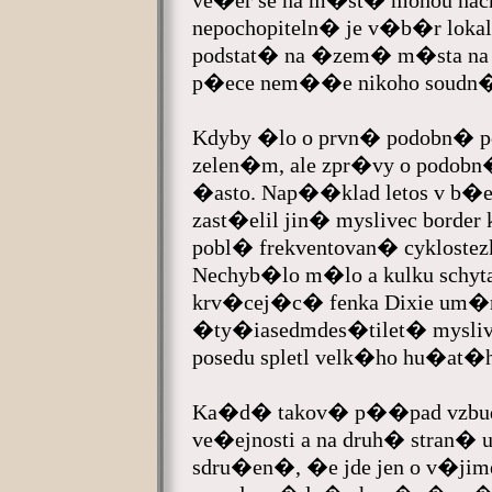
ve�er se na m�st� mohou nac
nepochopiteln� je v�b�r lokali
podstat� na �zem� m�sta na
p�ece nem��e nikoho soudn�h
Kdyby �lo o prvn� podobn� p
zelen�m, ale zpr�vy o podobn
�asto. Nap��klad letos v b�ez
zast�elil jin� myslivec border 
pobl� frekventovan� cyklostezk
Nechyb�lo m�lo a kulku schyt
krv�cej�c� fenka Dixie um�
�ty�iasedmdes�tilet� myslive
posedu spletl velk�ho hu�at�h
Ka�d� takov� p��pad vzb
ve�ejnosti a na druh� stran
sdru�en�, �e jde jen o v�ji