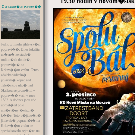
19.30 hodin v novom�st
Z jihlavsk�ch popravi��
Jedno z mnoha jihlavsk�ch
popravi��. Dnes lokalita
ur�en� ke stavb�
rodinn�ch domk�,
popravi�t� na
Krkav��m vrchu. Tento
zdaleka viditeln�
jihlavsk� kopec nad
Tele�skou ulic� nad
Skalkou se prom�nil v
poprav�� vrch v roce
1582. A dodnes jsou zde
uprost�ed pole
um�st�ny �elezn�
k��e. Toto v�jime�n�
jihlavsk� popravi�t� na
Krkav��m vrchu se
specialisovalo zejm�na na