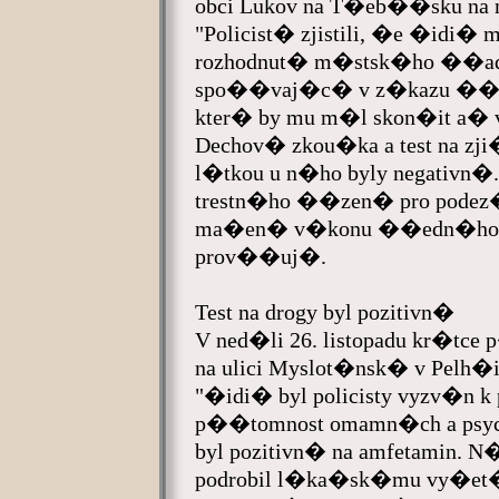
obci Lukov na T�eb��sku na 
"Policist� zjistili, �e �idi�
rozhodnut� m�stsk�ho ��ad
spo��vaj�c� v z�kazu ��ze
kter� by mu m�l skon�it a� v r
Dechov� zkou�ka a test na 
l�tkou u n�ho byly negativn�.
trestn�ho ��zen� pro pod
ma�en� v�konu ��edn�ho 
prov��uj�.
Test na drogy byl pozitivn�
V ned�li 26. listopadu kr�tce 
na ulici Myslot�nsk� v Pelh
"�idi� byl policisty vyzv�n k 
p��tomnost omamn�ch a psych
byl pozitivn� na amfetamin. 
podrobil l�ka�sk�mu vy�et