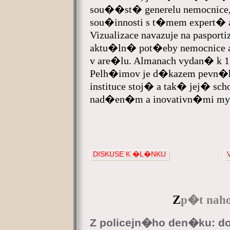
sou��st� generelu nemocnice,
sou�innosti s t�mem expert� a
Vizualizace navazuje na pasporti
aktu�ln� pot�eby nemocnice 
v are�lu. Almanach vydan� k
Pelh�imov je d�kazem pevn�ho
instituce stoj� a tak� jej� sch
nad�en�m a inovativn�mi my
DISKUSE K �L�NKU
Z
p�t naho
Z policejn�ho den�ku: do 