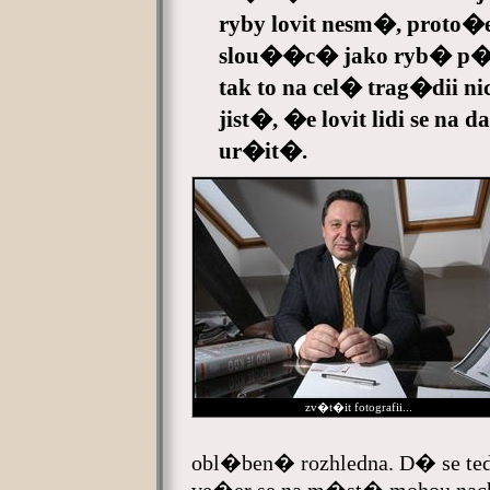
ryby lovit nesm�, proto�
slou��c� jako ryb� p�ec
tak to na cel� trag�dii n
jist�, �e lovit lidi se 
ur�it�.
zv�t�it fotografii...
obl�ben� rozhledna. D� se te