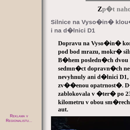
Z
p�t naho
Silnice na Vyso�in� klo
i na d�lnici D1
Dopravu na Vyso�in� komp
pod bod mrazu, mokr� si
B�hem posledn�ch dvou ho
sedmn�ct dopravn�ch neho
nevyhnuly ani d�lnici D1,
zv��enou opatrnost�. D�
zablokovala v �ter� po 2
kilometru v obou sm�re
aut.
Reklama v
Regionalistu...