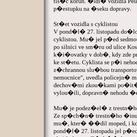
tis�c korun. �idi� vozidla P
p�estupku na �seku dopravy.
St�et vozidla s cyklistou
V pond�l� 27. listopadu do�l
cyklistou. Mu� jel p�ed sedm
po silnici ve sm�ru od ulice Ko
k�i�ovatky v dob�, kdy zde p
ke st�etu. Cyklista se p�i neho
z�chrannou slu�bou transpo
nemocnice", uvedla policejn� 
dechov�mi zkou�kami po�it� a
vylou�ili, dopravn� nehodu 
Mu� je podez�el� z trestn�h
Ze sp�ch�n� trestn�ho �inu 
mu�, kter� ��dil moped, i 
pond�l� 27. listopadu jel p�ed