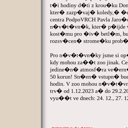
t�i hodiny d�ti z krou�ku D
kter� zazp�vaj� koledy,� �
centra PodpoVRCH Pavla Jaro
n�v�t�vn�k, kter� p�ijde 
kost�mu pro �iv� betl�m, bud
rozsv�cen� strome�ku prob�
Pro n�v�t�vn�ky jsme si op�t
kdy mohou za��t zoo jinak.
jedine�n� atmosf�ra ve�ern�
50 korun! Sn�en� vstupn� bud
hodin. V zoo mohou n�v�t�vn�
trv� od 1.12.2023 a� do 29.2.
vyu��t ve dnech: 24. 12., 27. 12