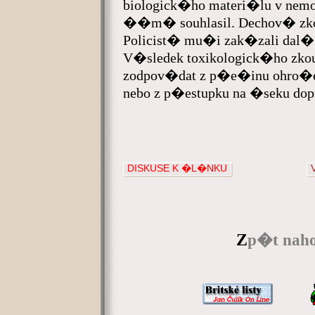
biologick�ho materi�lu v n
��m� souhlasil. Dechov� zko
Policist� mu�i zak�zali dal
V�sledek toxikologick�ho zk
zodpov�dat z p�e�inu ohro�
nebo z p�estupku na �seku dop
DISKUSE K �L�NKU
Z
p�t naho