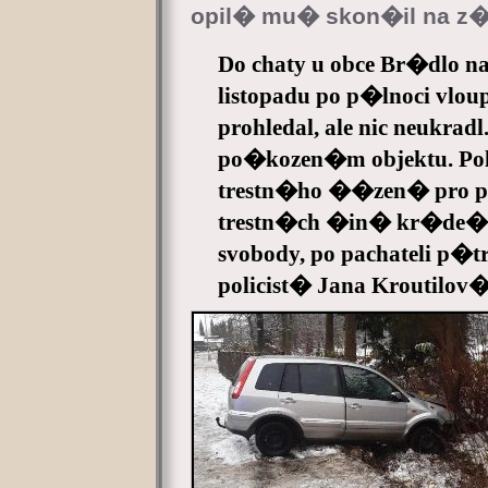
opil� mu� skon�il na z�
Do chaty u obce Br�dlo na
listopadu po p�lnoci vlo
prohledal, ale nic neukradl
po�kozen�m objektu. Pol
trestn�ho ��zen� pro 
trestn�ch �in� kr�de
svobody, po pachateli p�
policist� Jana Kroutilov�