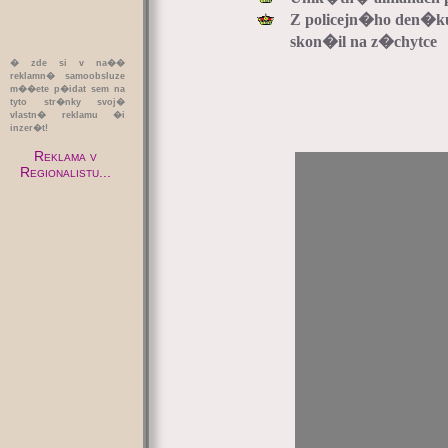
Z policejn�ho den�ku
skon�il na z�chytce
� zde si v na��
reklamn� samoobsluze
m��ete p�idat sem na
tyto str�nky svoj�
vlastn� reklamu �i
inzer�t!
Reklama v
Regionalistu...