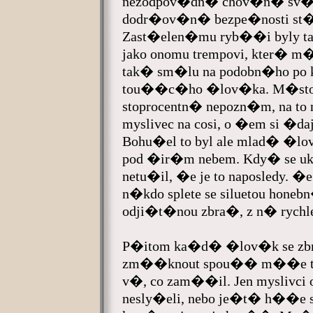
nezodpov�dn� chov�n� sv�c
dodr�ov�n� bezpe�nosti st
Zast�elen�mu ryb��i byly ta
jako onomu trempovi, kter� m
tak� sm�lu na podobn�ho po k
tou��c�ho �lov�ka. M�sto 
stoprocentn� nepozn�m, na to
myslivec na cosi, o �em si �da
Bohu�el to byl ale mlad� �lov
pod �ir�m nebem. Kdy� se ukl�
netu�il, �e je to naposledy. 
n�kdo splete se siluetou hon
odji�t�nou zbra�, z n� ryc
P�itom ka�d� �lov�k se zb
zm��knout spou�� m��e tepr
v�, co zam��il. Jen myslivci o
nesly�eli, nebo je�t� h��