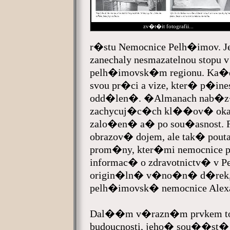
zv�t�it fotografii...
r�stu Nemocnice Pelh�imov. Jej
zanechaly nesmazatelnou stopu v
pelh�imovsk�m regionu. Ka�
svou pr�ci a vize, kter� p�ines
odd�len�. �Almanach nab�z
zachycuj�c�ch kl��ov� okam�
zalo�en� a� po sou�asnost. 
obrazov� dojem, ale tak� pou
prom�ny, kter�mi nemocnice pr
informac� o zdravotnictv� v 
origin�ln� v�no�n� d�rek
pelh�imovsk� nemocnice Alex
Dal��m v�razn�m prvkem toho
budoucnosti, jeho� sou��st� je