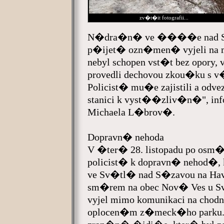
zv�t�it fotografii...
N�dra�n� ve ����e nad S�za
p�ijet� ozn�men� vyjeli na 
nebyl schopen vst�t bez opory,
provedli dechovou zkou�ku s v�
Policist� mu�e zajistili a odve
stanici k vyst��zliv�n�", in
Michaela L�brov�.
Dopravn� nehoda
V �ter� 28. listopadu po os
policist� k dopravn� nehod�,
ve Sv�tl� nad S�zavou na H
sm�rem na obec Nov� Ves u S
vyjel mimo komunikaci na chodn
oplocen�m z�meck�ho parku.