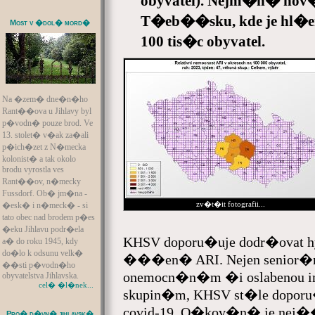
obyvatel). Nejm�n� nov
T�eb��sku, kde je hl�
Most v �dol� mord�
100 tis�c obyvatel.
Na �zem� dne�n�ho
Rant��ova u Jihlavy byl
p�vodn� pouze brod. Ve
13. stolet� v�ak za�ali
p�ich�zet z N�mecka
kolonist� a tak okolo
brodu vyrostla ves
Rant��ov, n�mecky
Fussdorf. Ob� jm�na -
zv�t�it fotografii...
�esk� i n�meck� - si
tato obec nad brodem p�es
�eku Jihlavu podr�ela
KHSV doporu�uje dodr�ovat h
a� do roku 1945, kdy
do�lo k odsunu velk�
���en� ARI. Nejen senior�m
��sti p�vodn�ho
onemocn�n�m �i oslabenou i
obyvatelstva Jihlavska.
cel� �l�nek...
skupin�m, KHSV st�le doporu
covid-19. O�kov�n� je nej
Pro� d�vn� jihlavsk�