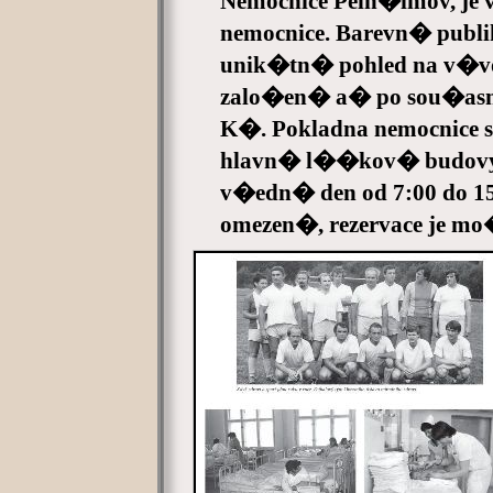
Nemocnice Pelh�imov, je 
nemocnice. Barevn� publ
unik�tn� pohled na v�vo
zalo�en� a� po sou�asnos
K�. Pokladna nemocnic
hlavn� l��kov� budovy
v�edn� den od 7:00 do 15
omezen�, rezervace je mo�