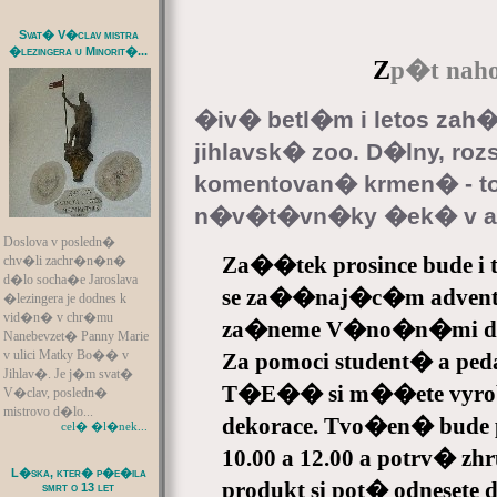
Svat� V�clav mistra
�lezingera u Minorit�...
Z
p�t naho
�iv� betl�m i letos zah
jihlavsk� zoo. D�lny, r
komentovan� krmen� - t
n�v�t�vn�ky �ek� v a
Doslova v posledn�
Za��tek prosince bude i t
chv�li zachr�n�n�
d�lo socha�e Jaroslava
se za��naj�c�m advente
�lezingera je dodnes k
vid�n� v chr�mu
za�neme V�no�n�mi d�l
Nanebevzet� Panny Marie
v ulici Matky Bo�� v
Za pomoci student� a p
Jihlav�. Je j�m svat�
T�E�� si m��ete vyro
V�clav, posledn�
mistrovo d�lo...
dekorace. Tvo�en� bude 
cel� �l�nek...
10.00 a 12.00 a potrv� z
L�ska, kter� p�e�ila
produkt si pot� odnesete
smrt o 13 let