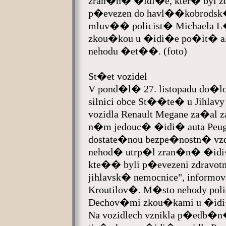
zran�n� �idi�e, kter� byl zd
p�evezen do havl��kobrodsk� 
mluv�� policist� Michaela L
zkou�kou u �idi�e po�it� al
nehodu �et��. (foto)
St�et vozidel
V pond�l� 27. listopadu do�lo
silnici obce St��te� u Jihla
vozidla Renault Megane za�al 
n�m jedouc� �idi� auta Peug
dostate�nou bezpe�nostn� vzd�
nehod� utrp�l zran�n� �idi�
kte�� byli p�evezeni zdravot
jihlavsk� nemocnice", informo
Kroutilov�. M�sto nehody polic
Dechov�mi zkou�kami u �idi
Na vozidlech vznikla p�edb