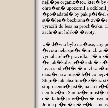
nejl�pe organiz�tor, kter� by
ohro�en� upozornil a odklonil j
�po�adatel� by pak p�i�el o 
st��len� bezbrann� zv��e b
vyrazili do lesa na proch�zku.
zachr�nit lidsk� �ivoty.
U� d�vno bylo na �ase, aby 
�ivotu nebezpe�n�mi zbran�m
vymahateln� pravidla. T�m 
�e jak�koliv p��rodn� st�el
lovci s odji�t�n�mi zbran�
ozna�ena a mus� b�t co nejv�
Stejn� tak absolutn� z�kaz st�
stoprocentn� jist�, na co m��
nemluv�m. Samoz�ejmost� by
d�kladn� prov��en� psychick
Jejich pr�m�rn� v�k se neus