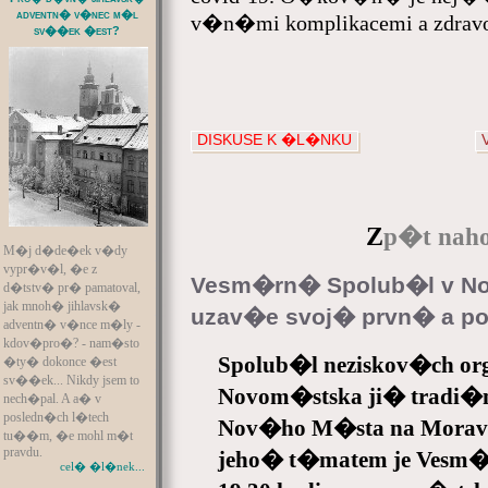
adventn� v�nec m�l
v�n�mi komplikacemi a zdra
sv��ek �est?
DISKUSE K �L�NKU
Z
p�t naho
M�j d�de�ek v�dy
vypr�v�l, �e z
Vesm�rn� Spolub�l v 
d�tstv� pr� pamatoval,
jak mnoh� jihlavsk�
uzav�e svoj� prvn� a p
adventn� v�nce m�ly -
kdov�pro�? - nam�sto
Spolub�l neziskov�ch o
�ty� dokonce �est
sv��ek... Nikdy jsem to
Novom�stska ji� tradi�
nech�pal. A a� v
posledn�ch l�tech
Nov�ho M�sta na Mora
tu��m, �e mohl m�t
pravdu.
jeho� t�matem je Vesm�r, 
cel� �l�nek...