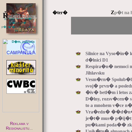
Z
�ter�
p�t na 
(pokud chcete vlo�it
sv�j inzer�t,
p�e�t�te si zde jak na
to...)
:
Silnice na Vyso�in�
d�lnici D1
Respira�n� nemoci n
Jihlavsku
Vesm�rn� Spolub�l
svoj� prvn� a posl
�iv� betl�m i letos 
D�lny, rozsv�cen� 
to a mnohem v�ce 
Vra�edn� ��d�n� m
je�t� mus� p�ij�t o
Reklama v
pu�kami poda�� zkr
Regionalistu...
Unik�tn� almanach p