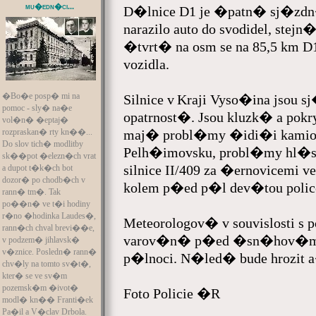
mu�edn�ci...
D�lnice D1 je �patn� sj�zdn�
narazilo auto do svodidel, stejn
�tvrt� na osm se na 85,5 km D
vozidla.
�Bo�e posp� mi na
Silnice v Kraji Vyso�ina jsou
pomoc - sly� na�e
opatrnost�. Jsou kluzk� a po
vol�n� �eptaj�
maj� probl�my �idi�i kamion�
rozpraskan� rty kn��...
Do slov tich� modlitby
Pelh�imovsku, probl�my hl�
sk��pot �elezn�ch vrat
silnice II/409 za �ernovicemi
a dupot t�k�ch bot
dozor� po chodb�ch v
kolem p�ed p�l dev�tou pol
rann� tm�. Tak
po��n� ve t�i hodiny
r�no �hodinka Laudes�,
Meteorologov� v souvislosti 
rann�ch chval brevi��e,
varov�n� p�ed �sn�hov�mi 
v podzem� jihlavsk�
v�znice. Posledn� rann�
p�lnoci. N�led� bude hrozit 
chv�ly na tomto sv�t�,
kter� se ve sv�m
pozemsk�m �ivot�
Foto Policie �R
modl� kn�� Franti�ek
Pa�il a V�clav Drbola.