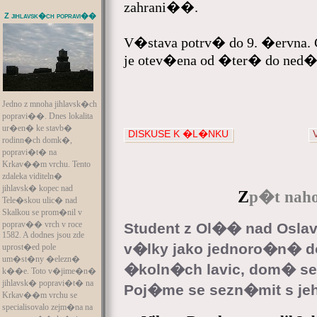
zahrani��.
Z jihlavsk�ch popravi��
V�stava potrv� do 9. �ervna.
je otev�ena od �ter� do ned�le
Jedno z mnoha jihlavsk�ch
popravi��. Dnes lokalita
ur�en� ke stavb�
DISKUSE K �L�NKU
rodinn�ch domk�,
popravi�t� na
Krkav��m vrchu. Tento
zdaleka viditeln�
jihlavsk� kopec nad
Z
p�t naho
Tele�skou ulic� nad
Skalkou se prom�nil v
poprav�� vrch v roce
Student z Ol�� nad Oslav
1582. A dodnes jsou zde
v�lky jako jednoro�n� 
uprost�ed pole
um�st�ny �elezn�
�koln�ch lavic, dom� se
k��e. Toto v�jime�n�
jihlavsk� popravi�t� na
Poj�me se sezn�mit s je
Krkav��m vrchu se
specialisovalo zejm�na na