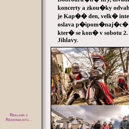
koncerty a zkou�ky odvahy
je Kap�� den, velk� inte
oslava p�ipom�naj�c� za
kter� se kon� v sobotu 2
Jihlavy.
Reklama v
Regionalistu...