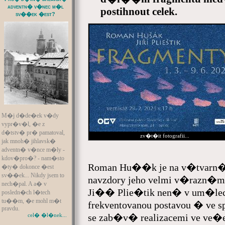
adventn� v�nec m�l
postihnout celek.
sv��ek �est?
M�j d�de�ek v�dy
vypr�v�l, �e z
d�tstv� pr� pamatoval,
zv�t�it fotografii...
jak mnoh� jihlavsk�
adventn� v�nce m�ly -
kdov�pro�? - nam�sto
Roman Hu��k je na v�tva
�ty� dokonce �est
sv��ek... Nikdy jsem to
navzdory jeho velmi v�razn�
nech�pal. A a� v
Ji�� Plie�tik nen� v um�l
posledn�ch l�tech
tu��m, �e mohl m�t
frekventovanou postavou � ve 
pravdu.
se zab�v� realizacemi ve ve�e
cel� �l�nek...