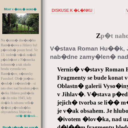
Most v �dol� mord�
DISKUSE K �L�NKU
Z
p�t naho
Na �zem� dne�n�ho
Rant��ova u Jihlavy byl
V�stava Roman Hu��k, J
p�vodn� pouze brod. Ve
13. stolet� v�ak za�ali
nab�dne zamy�len� nad
p�ich�zet z N�mecka
kolonist� a tak okolo
Vernis� v�stavy Roman
brodu vyrostla ves
Rant��ov, n�mecky
Fragmenty se bude konat v
Fussdorf. Ob� jm�na -
�esk� i n�meck� - si
Oblastn� galerii Vyso�
tato obec nad brodem p�es
v Jihlav�. V�stava p�ed
�eku Jihlavu podr�ela
a� do roku 1945, kdy
jejich� tvorba se li��
do�lo k odsunu velk�
��sti p�vodn�ho
je v�ak obsahem. Je hl
obyvatelstva Jihlavska.
cel� �l�nek...
�ivotem �lov�ka, nad u
d�l��m fragmentu hled
Pro� d�vn� jihlavsk�