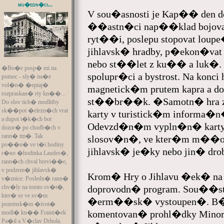
mu�edn�ci...
V sou�asnosti je Kap�� den d
��astn�ci nap��klad bojova
ryt��i, poslepu stopovat loupe
jihlavsk� hradby, p�ekon�va
nebo st��let z ku�� a luk�. 
�Bo�e posp� mi na
spolupr�ci a bystrost. Na konc
pomoc - sly� na�e
vol�n� �eptaj�
magnetick�m prutem kapra a 
rozpraskan� rty kn��...
st��br��k. �Samotn� hra 
Do slov tich� modlitby
sk��pot �elezn�ch vrat
karty v turistick�m informa�n
a dupot t�k�ch bot
Odevzd�n�m vypln�n� karty s
dozor� po chodb�ch v
rann� tm�. Tak
slosov�n�, ve kter�m m��ou
po��n� ve t�i hodiny
jihlavsk� je�ky nebo jin� dro
r�no �hodinka Laudes�,
rann�ch chval brevi��e,
v podzem� jihlavsk�
Krom� Hry o Jihlavu �ek� n
v�znice. Posledn� rann�
doprovodn� program. Sou��st�
chv�ly na tomto sv�t�,
kter� se ve sv�m
�erm��sk� vystoupen�. B�hem
pozemsk�m �ivot�
komentovan� prohl�dky Minor
modl� kn�� Franti�ek
Pa�il a V�clav Drbola.