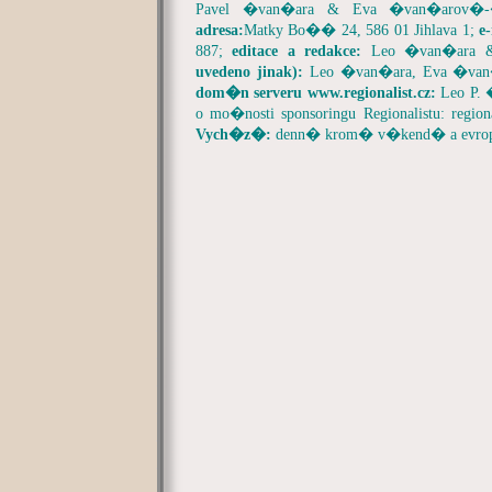
Pavel �van�ara & Eva �van�arov�
adresa:
Matky Bo�� 24, 586 01 Jihlava 1;
e
887;
editace a redakce:
Leo �van�ara 
uvedeno jinak):
Leo �van�ara, Eva �va
dom�n serveru
www.regionalist.cz:
Leo P.
o mo�nosti sponsoringu Regionalistu:
region
Vych�z�:
denn� krom� v�kend� a evrop