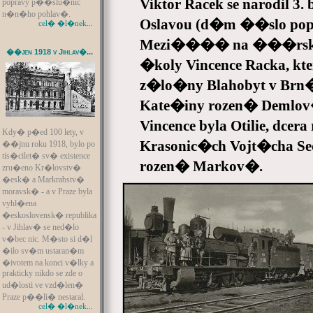
Viktor Racek se narodil 
popravy p��slu�nic
n�n�ho pohlav�.
Oslavou (d�m ��slo pop
cel� �l�nek...
Mezi���� na ���rsku 
��jen 1918 v Jihlav�...
�koly Vincence Racka, k
z�lo�ny Blahobyt v Brn
Kate�iny rozen� Demlov
Vincence byla Otilie, dce
Kdy� p�ed 100 lety, v
Krasonic�ch Vojt�cha Se
��jnu roku 1918, bylo po
tis�cilet� sv� existence
rozen� Markov�.
zru�eno Kr�lovstv�
�esk� a Markrabstv�
moravsk� - a v Praze byla
vyhl�ena
�eskoslovensk� republika
- v Jihlav� se ned�lo
v�bec nic. M�sto si d�l
�ilo sv�m ustaran�m
�ivotem na konci v�lky a
prakticky nikdo se zde o
ud�losti ve vzd�len�
Praze p��li� nestaral.
cel� �l�nek...