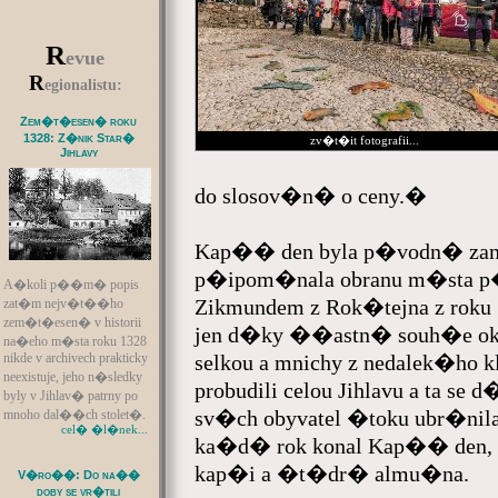
R
evue
R
egionalistu:
Zem�t�esen� roku
1328: Z�nik Star�
zv�t�it fotografii...
Jihlavy
do slosov�n� o ceny.�
Kap�� den byla p�vodn� zani
p�ipom�nala obranu m�sta 
A�koli p��m� popis
Zikmundem z Rok�tejna z roku 
zat�m nejv�t��ho
zem�t�esen� v historii
jen d�ky ��astn� souh�e ok
na�eho m�sta roku 1328
nikde v archivech prakticky
selkou a mnichy z nedalek�h
neexistuje, jeho n�sledky
probudili celou Jihlavu a ta se d
byly v Jihlav� patrny po
sv�ch obyvatel �toku ubr�nil
mnoho dal��ch stolet�.
cel� �l�nek...
ka�d� rok konal Kap�� den,
kap�i a �t�dr� almu�na.
V�ro��: Do na��
doby se vr�tili