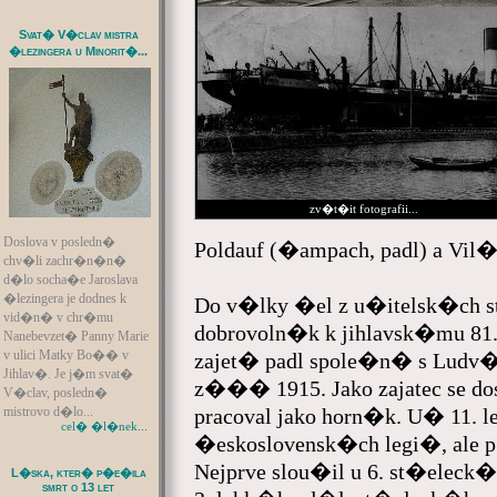
Svat� V�clav mistra
�lezingera u Minorit�...
zv�t�it fotografii...
Doslova v posledn�
Poldauf (�ampach, padl) a V
chv�li zachr�n�n�
d�lo socha�e Jaroslava
�lezingera je dodnes k
Do v�lky �el z u�itelsk�ch 
vid�n� v chr�mu
dobrovoln�k k jihlavsk�mu 8
Nanebevzet� Panny Marie
v ulici Matky Bo�� v
zajet� padl spole�n� s Ludv�k
Jihlav�. Je j�m svat�
z��� 1915. Jako zajatec se dos
V�clav, posledn�
pracoval jako horn�k. U� 11. l
mistrovo d�lo...
cel� �l�nek...
�eskoslovensk�ch legi�, ale p
Nejprve slou�il u 6. st�elec
L�ska, kter� p�e�ila
smrt o 13 let