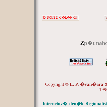
DISKUSE K �L�NKU
Z
p�t naho
Copyright ©
L. P. �van�ara
199
Internetov� den�k Regionalist