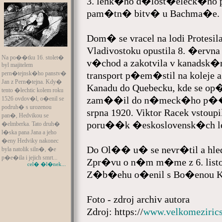
3. lehk�ho d�lost�eleck�ho p
pam�tn� bitv� u Bachma�e.
Dom� se vracel na lodi Protesi
Vladivostoku opustila 8. �ervn
Na po��tku 16. stolet�
v�chod a zakotvila v kanadsk
byl majitelem
pern�tejnsk�ho panstv�
transport p�em�stil na koleje
Jan z Pern�tejna. Kdy�
Kanadu do Quebecku, kde se op�t
tento �lechtic kolem roku
zam��il do n�meck�ho p��sta
1526 ovdov�l, o�enil se
podruh� s urozenou
srpna 1920. Viktor Racek vstoupi
pan�, Hedvikou se
poru��k �eskoslovensk�ch l
�elmberka. Tato druh�
l�ska pana Jana a jeho
�eny Hedviky nakonec
Do Ol�� u� se nevr�til a hle
byla natolik siln�, �e
p�e�ila i jejich smrt...
Zpr�vu o n�m m�me z 6. listo
cel� �l�nek...
Z�b�ehu o�enil s Bo�enou Ka
Foto - zdroj archiv autora
Zdroj: https://
www.velkomeziric