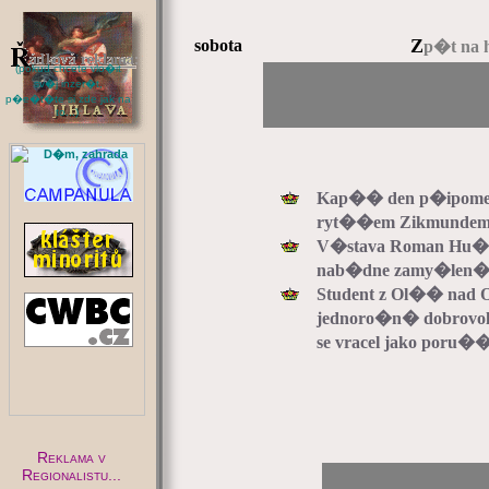
Z
sobota
p�t na 
(pokud chcete vlo�it
sv�j inzer�t,
p�e�t�te si zde jak na
to...)
:
Kap�� den p�ipomen
ryt��em Zikmundem z
V�stava Roman Hu��
nab�dne zamy�len�
Student z Ol�� nad O
jednoro�n� dobrovo
se vracel jako poru�
Reklama v
Regionalistu...