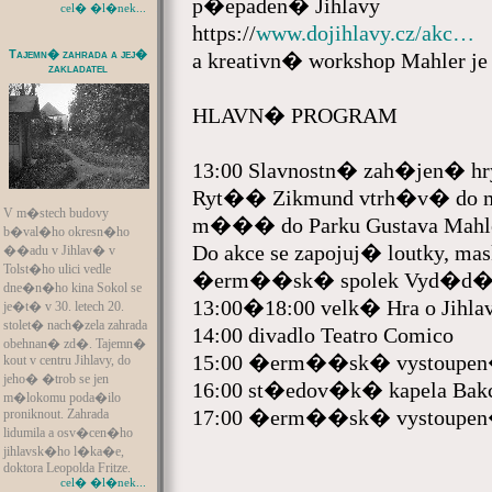
p�epaden� Jihlavy
cel� �l�nek...
https://
www.dojihlavy.cz/akc…
Tajemn� zahrada a jej�
a kreativn� workshop Mahler je
zakladatel
HLAVN� PROGRAM
13:00 Slavnostn� zah�jen� hr
Ryt�� Zikmund vtrh�v� do 
V m�stech budovy
m��� do Parku Gustava Mahl
b�val�ho okresn�ho
Do akce se zapojuj� loutky, ma
��adu v Jihlav� v
Tolst�ho ulici vedle
�erm��sk� spolek Vyd�d�
dne�n�ho kina Sokol se
13:00�18:00 velk� Hra o Jihla
je�t� v 30. letech 20.
stolet� nach�zela zahrada
14:00 divadlo Teatro Comico
obehnan� zd�. Tajemn�
15:00 �erm��sk� vystoupe
kout v centru Jihlavy, do
jeho� �trob se jen
16:00 st�edov�k� kapela Bak
m�lokomu poda�ilo
17:00 �erm��sk� vystoupe
proniknout. Zahrada
lidumila a osv�cen�ho
jihlavsk�ho l�ka�e,
doktora Leopolda Fritze.
cel� �l�nek...