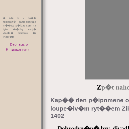
� zde si v na��
reklamn� samoobsluze
m��ete p�idat sem na
tyto str�nky svoj�
vlastn� reklamu �i
inzer�t!
Reklama v
Regionalistu...
Z
p�t naho
Kap�� den p�ipomene ob
loupe�iv�m ryt��em Zik
1402
Dobrodru�n� hry, diva