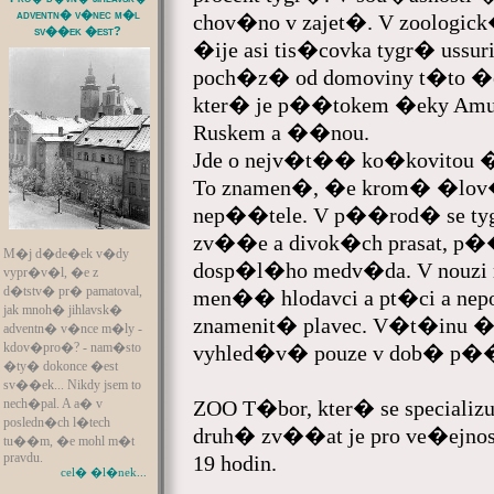
adventn� v�nec m�l
chov�no v zajet�. V zoologi
sv��ek �est?
�ije asi tis�covka tygr� uss
poch�z� od domoviny t�to �e
kter� je p��tokem �eky Amur
Ruskem a ��nou.
Jde o nejv�t�� ko�kovitou �
To znamen�, �e krom� �lo
nep��tele. V p��rod� se tyg
zv��e a divok�ch prasat, p�
M�j d�de�ek v�dy
dosp�l�ho medv�da. V nouzi 
vypr�v�l, �e z
d�tstv� pr� pamatoval,
men�� hlodavci a pt�ci a nepoh
jak mnoh� jihlavsk�
znamenit� plavec. V�t�inu �i
adventn� v�nce m�ly -
kdov�pro�? - nam�sto
vyhled�v� pouze v dob� p�
�ty� dokonce �est
sv��ek... Nikdy jsem to
ZOO T�bor, kter� se specializ
nech�pal. A a� v
posledn�ch l�tech
druh� zv��at je pro ve�ejno
tu��m, �e mohl m�t
pravdu.
19 hodin.
cel� �l�nek...