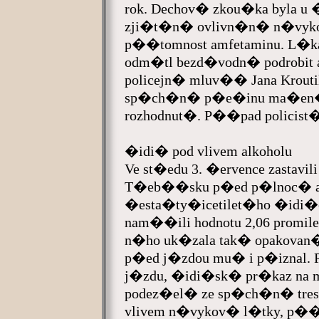
rok. Dechov� zkou�ka byla u �
zji�t�n� ovlivn�n� n�vyko
p��tomnost amfetaminu. L
odm�tl bezd�vodn� podrobit a d
policejn� mluv�� Jana Krout
sp�ch�n� p�e�inu ma�en
rozhodnut�. P��pad policis
�idi� pod vlivem alkoholu
Ve st�edu 3. �ervence zastavili
T�eb��sku p�ed p�lnoc� aut
�esta�ty�icetilet�ho �idi�
nam��ili hodnotu 2,06 promile
n�ho uk�zala tak� opakovan�
p�ed j�zdou mu� i p�iznal. 
j�zdu, �idi�sk� pr�kaz na 
podez�el� ze sp�ch�n� tre
vlivem n�vykov� l�tky, p��