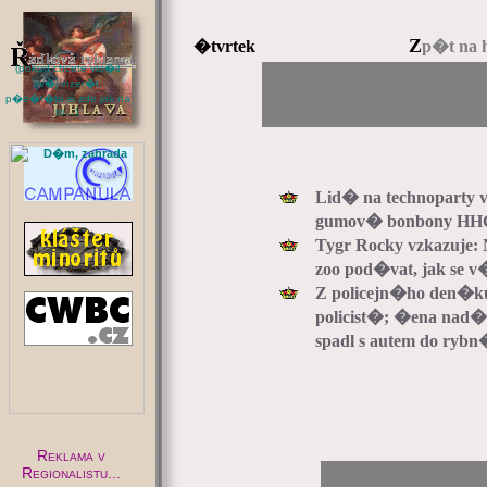
Z
�tvrtek
p�t na 
(pokud chcete vlo�it
sv�j inzer�t,
p�e�t�te si zde jak na
to...)
:
Lid� na technoparty 
gumov� bonbony HH
Tygr Rocky vzkazuje:
zoo pod�vat, jak se
Z policejn�ho den�ku: 
policist�; �ena nad
spadl s autem do ryb
Reklama v
Regionalistu...