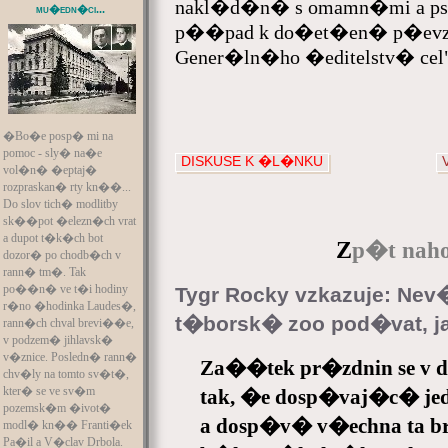
nakl�d�n� s omamn�mi a psyc
mu�edn�ci...
p��pad k do�et�en� p�evz
Gener�ln�ho �editelstv� cel"
�Bo�e posp� mi na
pomoc - sly� na�e
DISKUSE K �L�NKU
vol�n� �eptaj�
rozpraskan� rty kn��...
Do slov tich� modlitby
sk��pot �elezn�ch vrat
a dupot t�k�ch bot
Z
p�t naho
dozor� po chodb�ch v
rann� tm�. Tak
po��n� ve t�i hodiny
Tygr Rocky vzkazuje: Nev
r�no �hodinka Laudes�,
t�borsk� zoo pod�vat, j
rann�ch chval brevi��e,
v podzem� jihlavsk�
v�znice. Posledn� rann�
Za��tek pr�zdnin se v
chv�ly na tomto sv�t�,
kter� se ve sv�m
tak, �e dosp�vaj�c� jed
pozemsk�m �ivot�
a dosp�v� v�echna ta 
modl� kn�� Franti�ek
Pa�il a V�clav Drbola.