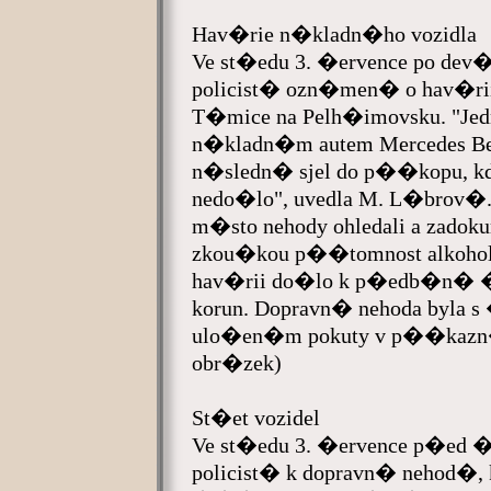
Hav�rie n�kladn�ho vozidla
Ve st�edu 3. �ervence po dev
policist� ozn�men� o hav�rii
T�mice na Pelh�imovsku. "Jed
n�kladn�m autem Mercedes Benz 
n�sledn� sjel do p��kopu, kd
nedo�lo", uvedla M. L�brov�.
m�sto nehody ohledali a zadoku
zkou�kou p��tomnost alkohol
hav�rii do�lo k p�edb�n� �
korun. Dopravn� nehoda byla
ulo�en�m pokuty v p��kazn
obr�zek)
St�et vozidel
Ve st�edu 3. �ervence p�ed �
policist� k dopravn� nehod�, 