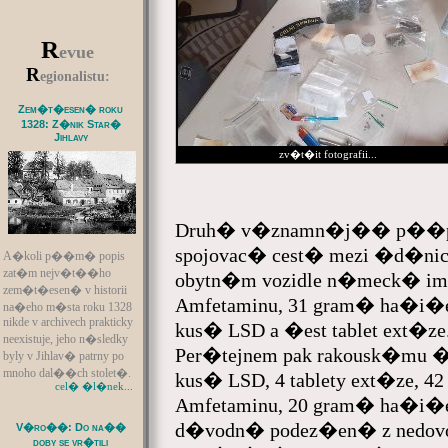
R
evue
R
egionalistu:
Zem�t�esen� roku
1328: Z�nik Star�
Jihlavy
zv�t�it fotografii...
Druh� v�znamn�j�� p��pad 
spojovac� cest� mezi �d�ni
A�koli p��m� popis
zat�m nejv�t��ho
obytn�m vozidle n�meck� imat
zem�t�esen� v historii
Amfetaminu, 31 gram� ha�i�e
na�eho m�sta roku 1328
nikde v archivech prakticky
kus� LSD a �est tablet ext�ze. 
neexistuje, jeho n�sledky
Per�tejnem pak rakousk�mu �idi
byly v Jihlav� patrny po
mnoho dal��ch stolet�.
kus� LSD, 4 tablety ext�ze, 4
cel� �l�nek...
Amfetaminu, 20 gram� ha�i�e a
d�vodn� podez�en� z nedovo
V�ro��: Do na��
doby se vr�tili