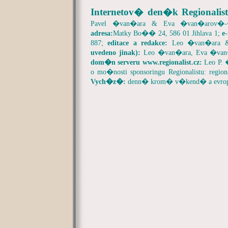
Internetov� den�k Regionalist
Pavel �van�ara & Eva �van�arov�
adresa:
Matky Bo�� 24, 586 01 Jihlava 1;
e
887;
editace a redakce:
Leo �van�ara 
uvedeno jinak):
Leo �van�ara, Eva �va
dom�n serveru
www.regionalist.cz:
Leo P.
o mo�nosti sponsoringu Regionalistu:
region
Vych�z�:
denn� krom� v�kend� a evrop