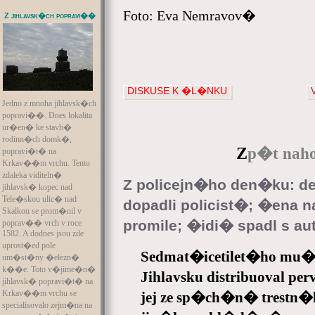
Foto: Eva Nemravov�
Z jihlavsk�ch popravi��
DISKUSE K �L�NKU
Jedno z mnoha jihlavsk�ch
popravi��. Dnes lokalita
ur�en� ke stavb�
rodinn�ch domk�,
Z
p�t naho
popravi�t� na
Krkav��m vrchu. Tento
zdaleka viditeln�
Z policejn�ho den�ku: dea
jihlavsk� kopec nad
Tele�skou ulic� nad
dopadli policist�; �en
Skalkou se prom�nil v
promile; �idi� spadl s a
poprav�� vrch v roce
1582. A dodnes jsou zde
uprost�ed pole
Sedmat�icetilet�ho mu�
um�st�ny �elezn�
k��e. Toto v�jime�n�
Jihlavsku distribuoval perv
jihlavsk� popravi�t� na
Krkav��m vrchu se
jej ze sp�ch�n� trestn�
specialisovalo zejm�na na