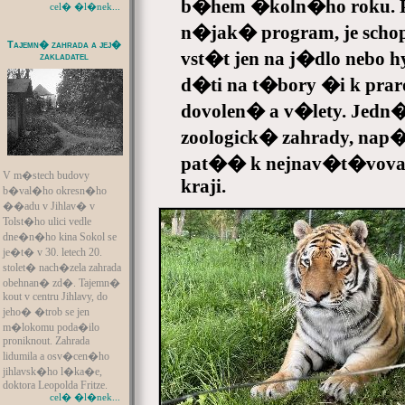
b�hem �koln�ho roku. 
cel� �l�nek...
n�jak� program, je schop
Tajemn� zahrada a jej�
vst�t jen na j�dlo nebo 
zakladatel
d�ti na t�bory �i k pra
dovolen� a v�lety. Jed
zoologick� zahrady, nap
pat�� k nejnav�t�vo
V m�stech budovy
kraji.
b�val�ho okresn�ho
��adu v Jihlav� v
Tolst�ho ulici vedle
dne�n�ho kina Sokol se
je�t� v 30. letech 20.
stolet� nach�zela zahrada
obehnan� zd�. Tajemn�
kout v centru Jihlavy, do
jeho� �trob se jen
m�lokomu poda�ilo
proniknout. Zahrada
lidumila a osv�cen�ho
jihlavsk�ho l�ka�e,
doktora Leopolda Fritze.
cel� �l�nek...