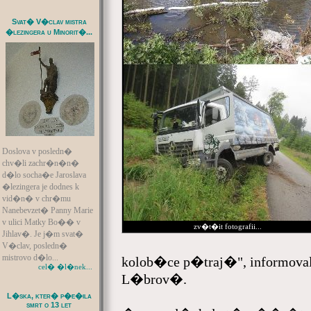
Svat� V�clav mistra
�lezingera u Minorit�...
Doslova v posledn�
chv�li zachr�n�n�
d�lo socha�e Jaroslava
�lezingera je dodnes k
vid�n� v chr�mu
Nanebevzet� Panny Marie
v ulici Matky Bo�� v
zv�t�it fotografii...
Jihlav�. Je j�m svat�
V�clav, posledn�
mistrovo d�lo...
kolob�ce p�traj�", informova
cel� �l�nek...
L�brov�.
L�ska, kter� p�e�ila
smrt o 13 let