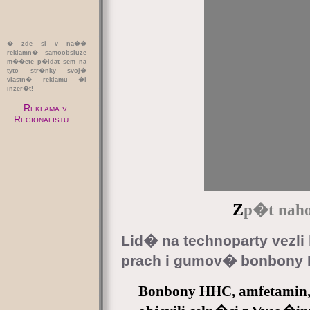
� zde si v na��
reklamn� samoobsluze
m��ete p�idat sem na
tyto str�nky svoj�
vlastn� reklamu �i
inzer�t!
Reklama v
Regionalistu...
Z
p�t naho
Lid� na technoparty vezl
prach i gumov� bonbony
Bonbony HHC, amfetamin