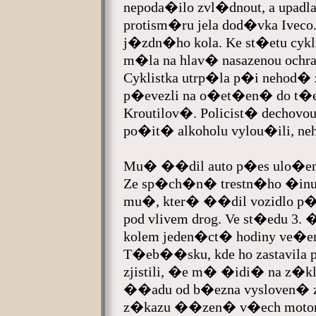
nepoda�ilo zvl�dnout, a upadla 
protism�ru jela dod�vka Iveco.
j�zdn�ho kola. Ke st�etu cykl
m�la na hlav� nasazenou ochra
Cyklistka utrp�la p�i nehod
p�evezli na o�et�en� do t�e
Kroutilov�. Policist� decho
po�it� alkoholu vylou�ili, 
Mu� ��dil auto p�es ulo�e
Ze sp�ch�n� trestn�ho �inu 
mu�, kter� ��dil vozidlo p�
pod vlivem drog. Ve st�edu 3. �
kolem jeden�ct� hodiny ve�er p
T�eb��sku, kde ho zastavila p
zjistili, �e m� �idi� na z�
��adu od b�ezna vysloven�
z�kazu ��zen� v�ech motorov