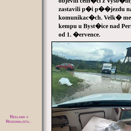
objevili celn�ci z Vyso
zastavili p�i p��jezdu n
komunikac�ch. Velk� mez
kempu u Byst�ice nad P
od 1. �ervence.
Reklama v
Regionalistu...