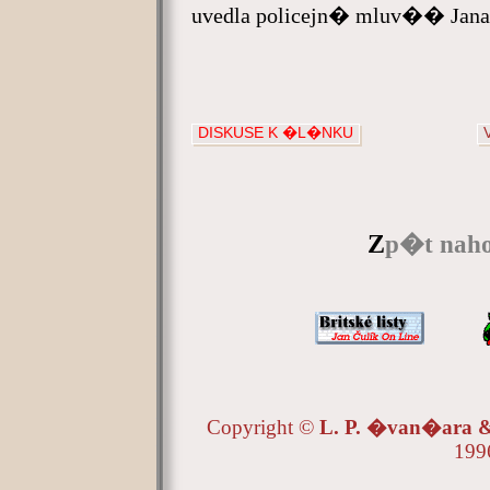
uvedla policejn� mluv�� Jana
DISKUSE K �L�NKU
Z
p�t naho
Copyright ©
L. P. �van�ara
199