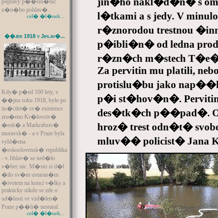
jin�ho nakl�d�n� s om
popravy p��slu�nic
n�n�ho pohlav�.
l�tkami a s jedy. V minul
cel� �l�nek...
r�znorodou trestnou �inn
��jen 1918 v Jihlav�...
p�ibli�n� od ledna prod
r�zn�ch m�stech T�e�t
Za pervitin mu platili, neb
protislu�bu jako nap��k
Kdy� p�ed 100 lety, v
p�i st�hov�n�. Perviti
��jnu roku 1918, bylo po
tis�cilet� sv� existence
des�tk�ch p��pad�. O
zru�eno Kr�lovstv�
hroz� trest odn�t� svobo
�esk� a Markrabstv�
moravsk� - a v Praze byla
mluv�� policist� Jana K
vyhl�ena
�eskoslovensk� republika
- v Jihlav� se ned�lo
v�bec nic. M�sto si d�l
�ilo sv�m ustaran�m
�ivotem na konci v�lky a
prakticky nikdo se zde o
ud�losti ve vzd�len�
Praze p��li� nestaral.
cel� �l�nek...