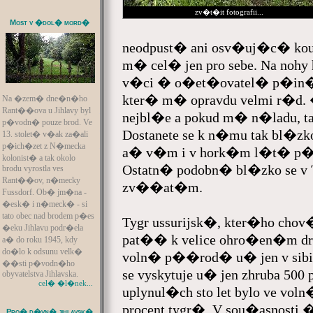
zv�t�it fotografii...
Most v �dol� mord�
neodpust� ani osv�uj�c� kou
m� cel� jen pro sebe. Na noh
v�ci � o�et�ovatel� p�in
kter� m� opravdu velmi r�d. �
Na �zem� dne�n�ho
Rant��ova u Jihlavy byl
nejbl�e a pokud m� n�ladu, tak
p�vodn� pouze brod. Ve
Dostanete se k n�mu tak bl�zk
13. stolet� v�ak za�ali
p�ich�zet z N�mecka
a� v�m i v hork�m l�t� p�
kolonist� a tak okolo
Ostatn� podobn� bl�zko se v 
brodu vyrostla ves
Rant��ov, n�mecky
zv��at�m.
Fussdorf. Ob� jm�na -
�esk� i n�meck� - si
tato obec nad brodem p�es
Tygr ussurijsk�, kter�ho cho
�eku Jihlavu podr�ela
pat�� k velice ohro�en�m d
a� do roku 1945, kdy
do�lo k odsunu velk�
voln� p��rod� u� jen v sibi�
��sti p�vodn�ho
se vyskytuje u� jen zhruba 5
obyvatelstva Jihlavska.
cel� �l�nek...
uplynul�ch sto let bylo ve v
procent tygr�. V sou�asnosti
Pro� d�vn� jihlavsk�