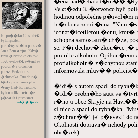
�ena nad�chala t�m�� �ty�i
Ve st�edu 3. �ervence byli 
hodinou odpoledne p�ivol�ni 
le�ela na zemi �ena. "Na m�st�
jednat�icetiletou �enu, kter�
Na po��tku 16. stolet�
schopna samostatn� ch�ze, posta
byl majitelem
pern�tejnsk�ho panstv�
se. P�i dechov� zkou�ce j� p
Jan z Pern�tejna. Kdy�
promile alkoholu. Opilou �enu zaj
tento �lechtic kolem roku
1526 ovdov�l, o�enil se
protialkoholn� z�chytnou sta
podruh� s urozenou
informovala mluv�� policist� 
pan�, Hedvikou se
�elmberka. Tato druh�
l�ska pana Jana a jeho
�idi� s autem spadl do rybn�
�eny Hedviky nakonec
�idi� osobn�ho auta ve �tvrt
byla natolik siln�, �e
p�e�ila i jejich smrt...
r�no u obce Skryje na Havl��k
cel� �l�nek...
silnice a spadl do rybn�ka. "
z�chran��i jej p�evezli do n
Okolnosti dopravn� nehody po
obr�zek)