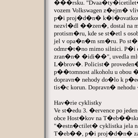
���rsku. "Dvaa�ty�icetile
vozem Volkswagen z�ejm� vl
p�i proj�d�n� k�i�ovatkou
nezvl�dl ��zen�, dostal na m
protism�ru, kde se st�etl s 
jel v opa�n�m sm�ru. Po st�e
odmr�t�no mimo silnici. P�i
zran�n� �idi��", uvedla ml
L�brov�. Policist� provede
p��tomnost alkoholu u obou 
dopravn� nehody do�lo k p
tis�c korun. Dopravn� nehod
Hav�rie cyklistky
Ve st�edu 3. �ervence po jede
obce Host�kov na T�eb��sku
"�estn�ctilet� cyklistka jela
T�eb��, p�i proj�d�n� zat�