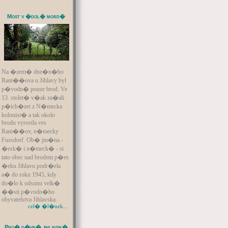
Most v �dol� mord�
Na �zem� dne�n�ho
Rant��ova u Jihlavy byl
p�vodn� pouze brod. Ve
13. stolet� v�ak za�ali
p�ich�zet z N�mecka
kolonist� a tak okolo
brodu vyrostla ves
Rant��ov, n�mecky
Fussdorf. Ob� jm�na -
�esk� i n�meck� - si
tato obec nad brodem p�es
�eku Jihlavu podr�ela
a� do roku 1945, kdy
do�lo k odsunu velk�
��sti p�vodn�ho
obyvatelstva Jihlavska.
cel� �l�nek...
Pro� d�vn� jihlavsk�