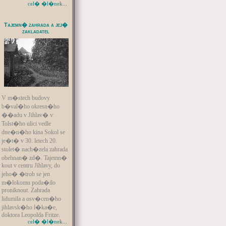
cel� �l�nek...
Tajemn� zahrada a jej�
zakladatel
V m�stech budovy
b�val�ho okresn�ho
��adu v Jihlav� v
Tolst�ho ulici vedle
dne�n�ho kina Sokol se
je�t� v 30. letech 20.
stolet� nach�zela zahrada
obehnan� zd�. Tajemn�
kout v centru Jihlavy, do
jeho� �trob se jen
m�lokomu poda�ilo
proniknout. Zahrada
lidumila a osv�cen�ho
jihlavsk�ho l�ka�e,
doktora Leopolda Fritze.
cel� �l�nek...