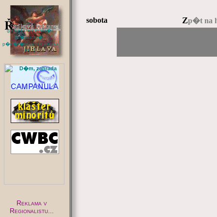
Z
sobota
p�t na 
(pokud chcete vlo�it
sv�j inzer�t,
p�e�t�te si zde jak na
to...)
:
Reklama v
Regionalistu...