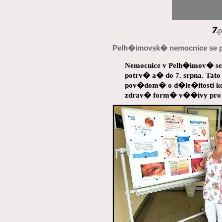
Z
p
Pelh�imovsk� nemocnice se 
Nemocnice v Pelh�imov� se
potrv� a� do 7. srpna. Tat
pov�dom� o d�le�itosti ko
zdrav� form� v��ivy pro j