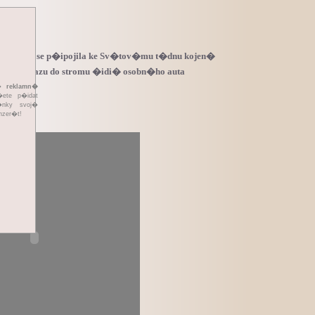
mocnice se p�ipojila ke Sv�tov�mu t�dnu kojen�
l po n�razu do stromu �idi� osobn�ho auta
��
reklamn�
te p�idat
�nky svoj�
nzer�t!