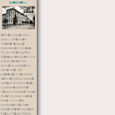
mu�edn�ci...
�Bo�e posp� mi na
pomoc - sly� na�e
vol�n� �eptaj�
rozpraskan� rty kn��...
Do slov tich� modlitby
sk��pot �elezn�ch vrat
a dupot t�k�ch bot
dozor� po chodb�ch v
rann� tm�. Tak
po��n� ve t�i hodiny
r�no �hodinka Laudes�,
rann�ch chval brevi��e,
v podzem� jihlavsk�
v�znice. Posledn� rann�
chv�ly na tomto sv�t�,
kter� se ve sv�m
pozemsk�m �ivot�
modl� kn�� Franti�ek
Pa�il a V�clav Drbola.