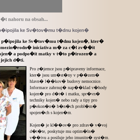
�t nahoru na obsah...
p�ipojila ke Sv�tov�mu t�dnu kojen�
 p�ipojila ke Sv�tov�mu t�dnu kojen�, kter�
o mezin�rodn� iniciativa m� za c�l zv��it
jen� a podpo�it matky v t�to p�irozen� a
ejich d�ti.
Pro z�jemce jsou p�ipraveny informace,
kter� jsou um�st�ny v p��zem�
hlavn� l��kov� budovy nemocnice.
Informace zahrnuj� nap��klad v�hody
kojen� pro d�t� i matku, spr�vn�
techniky kojen� nebo rady a tipy pro
p�ekon�n� b�n�ch probl�m�
spojen�ch s kojen�m.
Kojen� je kl��ov� pro zdrav� v�voj
d�t�te, poskytuje mu optim�ln�
v��ivu a posiluje jeho imunitn� syst�m.