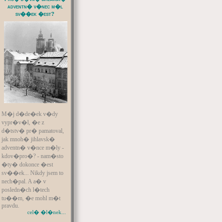
adventn� v�nec m�l
sv��ek �est?
M�j d�de�ek v�dy
vypr�v�l, �e z
d�tstv� pr� pamatoval,
jak mnoh� jihlavsk�
adventn� v�nce m�ly -
kdov�pro�? - nam�sto
�ty� dokonce �est
sv��ek... Nikdy jsem to
nech�pal. A a� v
posledn�ch l�tech
tu��m, �e mohl m�t
pravdu.
cel� �l�nek...