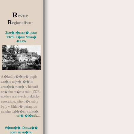
R
evue
R
egionalistu:
Zem�t�esen� roku
1328: Z�nik Star�
Jihlavy
A�koli p��m� popis
zat�m nejv�t��ho
zem�t�esen� v historii
na�eho m�sta roku 1328
nikde v archivech prakticky
neexistuje, jeho n�sledky
byly v Jihlav� patrny po
mnoho dal��ch stolet�.
cel� �l�nek...
V�ro��: Do na��
doby se vr�tili