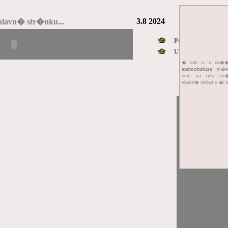
3.8 2024
hlavn� str�nku...
Pelh�imovsk� ne
U Heroltic zem�e
� zde si v na
samoobsluze
m��e
sem na tyto str
vlastn� reklamu �i i