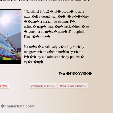
"Na silnici II/352 �idi� osobn�ho auta
nezvl�dl z dosud nezji�t�n� p���iny
��zen� a narazil do stromu. P�i
nehod� utrp�l zran�n� neslu�iteln� se
�ivotem a na m�st� zem�el", doplnila
Dana ��rtkov�.
Na m�st� zasahovaly v�echny slo�ky
integrovan�ho z�chrann�ho syst�mu.
P���iny a okolnosti nehody policist�
vy�et�uj�.
Eva �INKOVSK�
L�NKU
Vytisknout �l�nek...
Poslat email autorovi...
�t nahoru na obsah...