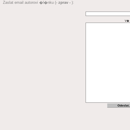
Zaslat email autorovi �l�nku (
- zprav -
):
V� 