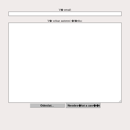
V� email:
V� vzkaz autorovi �l�nku: