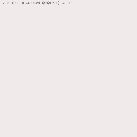
Zaslat email autorovi �l�nku (
- tz -
):