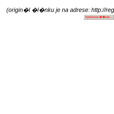
(origin�l �l�nku je na adrese: http://re
Vytisknout �l�nek...