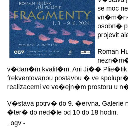
se moc n
vn�m�n� a
osobn� po
projevit 
Roman H
nezn�m�,
v�dan�m kvalit�m. Ani Ji�� Plie�t
frekventovanou postavou � ve spolupr
realizacemi ve ve�ejn�m prostoru u n
V�stava potrv� do 9. �ervna. Galerie
�ter� do ned�le od 10 do 18 hodin.
. ogv -