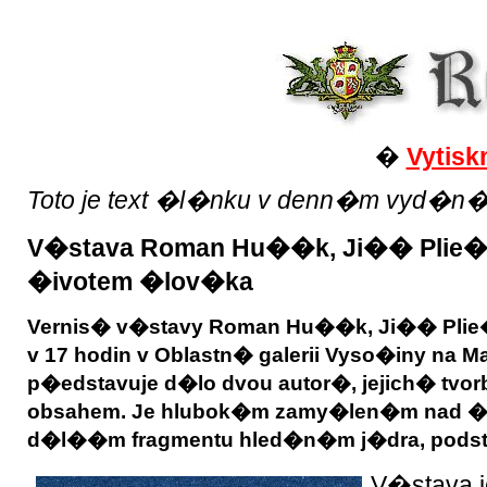
�
Vytisk
Toto je text �l�nku v denn�m vyd�n� Reg
V�stava Roman Hu��k, Ji�� Plie�
�ivotem �lov�ka
Vernis� v�stavy Roman Hu��k, Ji�� Plie�t
v 17 hodin v Oblastn� galerii Vyso�iny na
p�edstavuje d�lo dvou autor�, jejich� tv
obsahem. Je hlubok�m zamy�len�m nad �i
d�l��m fragmentu hled�n�m j�dra, podstat
V�stava 