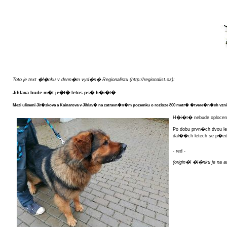
Toto je text �l�nku v denn�m vyd�n� Regionalistu (http://regionalist.cz):
Jihlava bude m�t je�t� letos ps� h�i�t�
Mezi ulicemi Jir�skova a Kainarova v Jihlav� na zatravn�n�m pozemku o rozloze 800 metr� �tvere�n�ch vzn
H�i�t� nebude oploce
Po dobu prvn�ch dvou l
dal��ch letech se p�e
- red -
(origin�l �l�nku je na ad