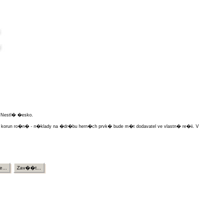
 Nestl� �esko.
korun ro�n� - n�klady na �dr�bu hern�ch prvk� bude m�t dodavatel ve vlastn� re�ii. V
e...
Zav��t...