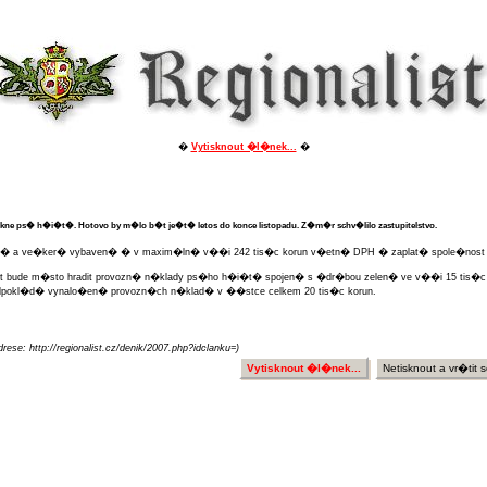
�
Vytisknout �l�nek...
�
ikne ps� h�i�t�. Hotovo by m�lo b�t je�t� letos do konce listopadu. Z�m�r schv�lilo zastupitelstvo.
n� a ve�ker� vybaven� � v maxim�ln� v��i 242 tis�c korun v�etn� DPH � zaplat� spole�nost
et bude m�sto hradit provozn� n�klady ps�ho h�i�t� spojen� s �dr�bou zelen� ve v��i 15 tis�c 
dpokl�d� vynalo�en� provozn�ch n�klad� v ��stce celkem 20 tis�c korun.
rese: http://regionalist.cz/denik/2007.php?idclanku=)
Vytisknout �l�nek...
Netisknout a vr�tit s