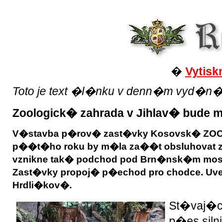
�
Vytisk
Toto je text �l�nku v denn�m vyd�n� Reg
Zoologick� zahrada v Jihlav� bud
V�stavba p�rov� zast�vky Kosovsk� ZOO v
p��t�ho roku by m�la za��t obsluhovat z
vznikne tak� podchod pod Brn�nsk�m most
Zast�vky propoj� p�echod pro chodce. Uve
Hrdli�kov�.
St�vaj�c
p�es siln