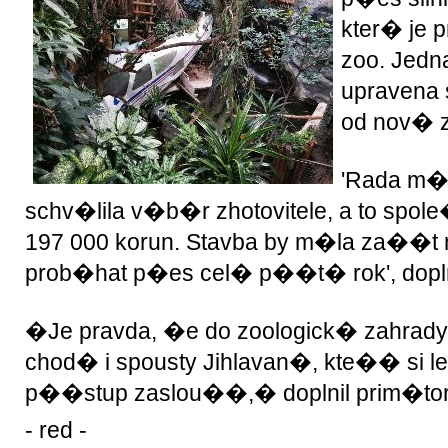
kter� je 
zoo. Jed
upravena
od nov� 
'Rada m�
schv�lila v�b�r zhotovitele, a to spole
197 000 korun. Stavba by m�la za��t n
prob�hat p�es cel� p��t� rok', dopln
�Je pravda, �e do zoologick� zahrady
chod� i spousty Jihlavan�, kte�� s
p��stup zaslou��,� doplnil prim�tor
- red -