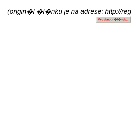
(origin�l �l�nku je na adrese: http://re
Vytisknout �l�nek...