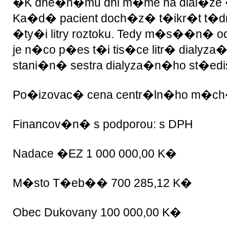
�K dne�n�mu dni m�me na dial�ze �
Ka�d� pacient doch�z� t�ikr�t t�dn
�ty�i litry roztoku. Tedy m�s��n� o
je n�co p�es t�i tis�ce litr� dialy
stani�n� sestra dialyza�n�ho st�ed
Po�izovac� cena centr�ln�ho m�ch
Financov�n� s podporou: s DPH
Nadace �EZ 1 000 000,00 K�
M�sto T�eb�� 700 285,12 K�
Obec Dukovany 100 000,00 K�