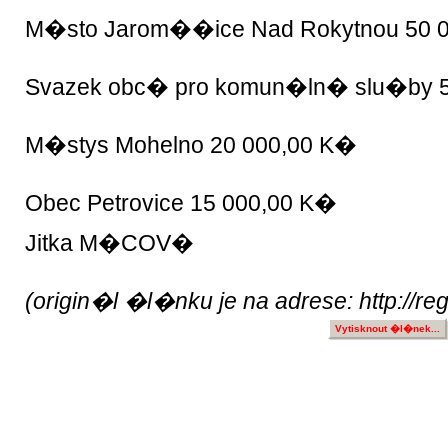
M�sto Jarom��ice Nad Rokytnou 50 
Svazek obc� pro komun�ln� slu�by 
M�stys Mohelno 20 000,00 K�
Obec Petrovice 15 000,00 K�
Jitka M�COV�
(origin�l �l�nku je na adrese: http://re
Vytisknout �l�nek...