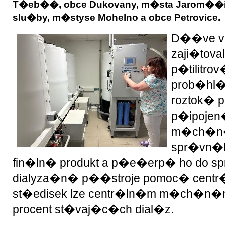
T�eb��, obce Dukovany, m�sta Jarom��i
slu�by, m�styse Mohelno a obce Petrovice.
D��ve v�
zaji�tova
p�tilitro
prob�hl�
roztok� 
p�ipojen
m�ch�n�
spr�vn�h
fin�ln� produkt a p�e�erp� ho do sp
dialyza�n� p��stroje pomoc� centr�
st�edisek lze centr�ln�m m�ch�n�m
procent st�vaj�c�ch dial�z.