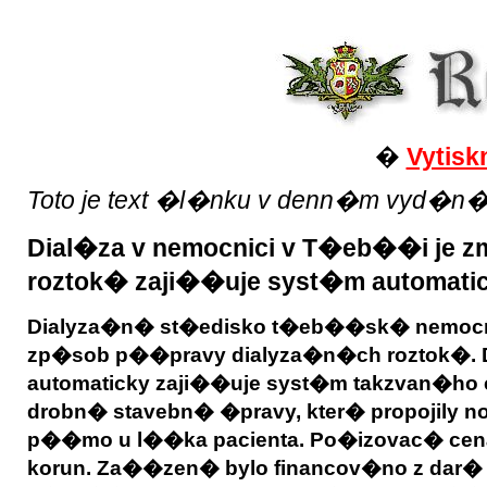
�
Vytisk
Toto je text �l�nku v denn�m vyd�n� Reg
Dial�za v nemocnici v T�eb��i je 
roztok� zaji��uje syst�m automa
Dialyza�n� st�edisko t�eb��sk� nemocni
zp�sob p��pravy dialyza�n�ch roztok�. D
automaticky zaji��uje syst�m takzvan�h
drobn� stavebn� �pravy, kter� propojily n
p��mo u l��ka pacienta. Po�izovac� cena
korun. Za��zen� bylo financov�no z dar�