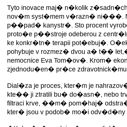
Tyto inovace maj� n�kolik z�sadn�ch
nov�m syst�mem v�razn� ni���. Ne
p��pad� kanystr�. Sto procent vyrob
proto�e p��stroje odeberou z centr
ke konkr�tn� terapii pot�ebuj�. O�e
pohybuje v rozmez� dvou a� t�� let,
nemocnice Eva Tom�ov�. Krom� eko
zjednodu�en� pr�ce zdravotnick�mu 
Dial�za je proces, kter�m je nahrazov
kte�� ji ztratili bu� do�asn�, nebo tr
filtraci krve, ��m� pom�haj� odstra
kter� jsou v podob� mo�i odv�d�ny z