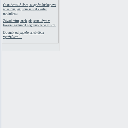
O studentské lásce, o tajném biskupovi
a i o tom, jak jsem se stal vlastně
novinářem
Závod míru, aneb jak jsem kdysi v
továrně zachránil negramotného mistra.
Doutník od papeže, aneb děda
výtržníkem…