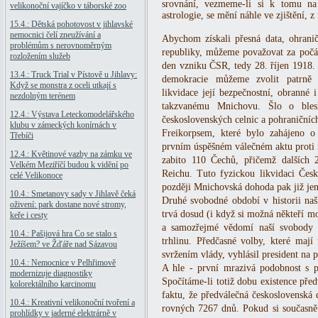
srovnání, vezmeme-li si k tomu na
velikonoční vajíčko v táborské zoo
astrologie, se mění náhle ve zjištění, z
15.4.: Dětská pohotovost v jihlavské
nemocnici čelí zneužívání a
Abychom získali přesná data, ohrani
problémům s nerovnoměrným
republiky, můžeme považovat za počát
rozložením služeb
den vzniku ČSR, tedy 28. říjen 1918
13.4.: Truck Trial v Pístově u Jihlavy:
demokracie můžeme zvolit patrně 
Když se monstra z oceli utkají s
likvidace její bezpečnostní, obranné i
nezdolným terénem
takzvanému Mnichovu. Šlo o bles
12.4.: Výstava Leteckomodelářského
československých celnic a pohraniční
klubu v zámeckých konírnách v
Freikorpsem, které bylo zahájeno o
Třebíči
prvním úspěšném válečném aktu proti rep
12.4.: Květinové vazby na zámku ve
zabito 110 Čechů, přičemž dalších 
Velkém Meziříčí budou k vidění po
Reichu. Tuto fyzickou likvidaci Česk
celé Velikonoce
později Mnichovská dohoda pak již jen
10.4.: Smetanovy sady v Jihlavě čeká
Druhé svobodné období v historii na
oživení: park dostane nové stromy,
trvá dosud (i když si možná někteří m
keře i cesty
a samozřejmé vědomí naší svobody p
10.4.: Pašijová hra Co se stalo s
trhlinu. Předčasné volby, které mají
Ježíšem? ve Žďáře nad Sázavou
svržením vlády, vyhlásil president na p
10.4.: Nemocnice v Pelhřimově
A hle - první mrazivá podobnost s p
modernizuje diagnostiky
Spočítáme-li totiž dobu existence př
kolorektálního karcinomu
faktu, že předválečná československ
10.4.: Kreativní velikonoční tvoření a
rovných 7267 dnů. Pokud si současně 
prohlídky v jaderné elektrárně v