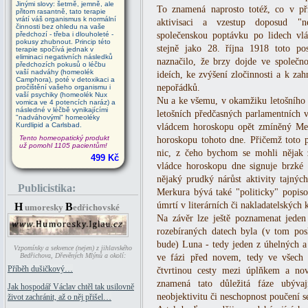
Jinými slovy: šetrně, jemně, ale
To znamená naprosto totéž, co v př
přitom rasantně, tato terapie
vrátí váš organismus k normální
aktivisaci a vzestup doposud "n
činnosti bez ohledu na vaše
předchozí - třeba i dlouholeté -
společenskou poptávku po lidech v
pokusy zhubnout. Princip této
stejně jako 28. října 1918 toto po
terapie spočívá jednak v
eliminaci negativních následků
naznačilo, že brzy dojde ve společ
předchozích pokusů o léčbu
vaší nadváhy (homeolék
ideích, ke zvýšení zločinnosti a k za
Camphora), poté v detoxikaci a
nepořádků.
pročištění vašeho organismu i
vaší psychiky (homeolék Nux
Nu a ke všemu, v okamžiku letošního u
vomica ve 4 potencích naráz) a
následné v léčbě vynikajícími
letošních předčasných parlamentních 
"nadváhovými" homeoléky
Kurdlipid a Carlsbad.
vládcem horoskopu opět zmíněný Mer
Tento homeopatický produkt
horoskopu tohoto dne. Přičemž toto 
už pomohl 1105 pacientům!
nic, z čeho bychom se mohli nějak z
499 Kč
vládce horoskopu dne signuje brzké 
nějaký prudký nárůst aktivity tajnýc
Publicistika:
Merkura bývá také "politicky" popis
úmrtí v literárních či nakladatelských 
H
B
umoresky
edřichovské
Na závěr lze ještě poznamenat jeden 
rozebíraných datech byla (v tom pos
bude) Luna - tedy jeden z úhelných a
Vzpomínky a sekvence (nejen) z jihlavského
Bedřichova, Dřevěných Mlýnů a okolí:
ve fázi před novem, tedy ve všech 
Příběh dušičkový…
čtvrtinou cesty mezi úplňkem a nov
znamená tato důležitá fáze ubýva
Jak hospodář Václav chtěl tak usilovně
neobjektivitu či neschopnost poučení 
život zachránit, až o něj přišel…