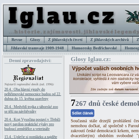
Revue
Glosy
Z jihlavských čtvrtí
Z jihlavských archivů
Z
Jihlavské tramvaje 1909-1948
Humoresky Bedřichovské
Homeopa
Glosy Iglau.cz:
Denní zpravodajství:
Výpočet vašich osobních h
Unikátní script na Leosvancara.cz v
konstelace, vyhledá k nim statisticky 
vám vybere vaš
Nejstarší regionální deník (zal. 1996):
20.4.: Oba hlavní vjezdy do
Zde zadejte své
datum narození
pelhřimovské nemocnice budou od 22.
dubna do 15. května uzavřeny
7
267 dnů české demo
20.4.: Medvědí trojka z táborské zoo
se těší na návštěvníky
Sdílet článek
20.4.: Kraj Vysočina postaví v Třebíči
Současná stále drzejší prohlášení če
nový pavilon praktické výuky pro
nemohou dočkat, až společně s Paro
budoucí zemědělce a veterináře
zakroutí české demokracii krkem, nem
dvacetiletým) obdobím svobodné "p
15.4.: Upleťte si pomlázku a najděte