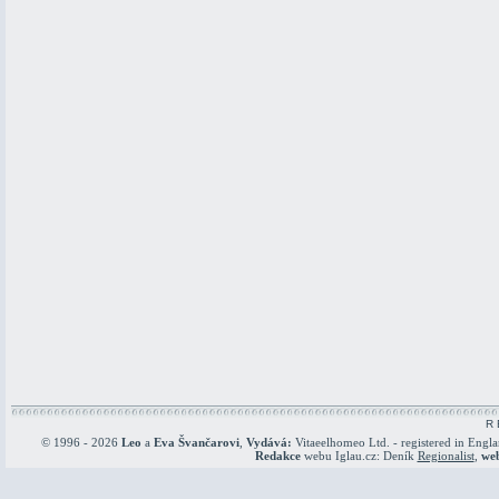
R 
© 1996 - 2026
Leo
a
Eva Švančarovi
,
Vydává:
Vitaeelhomeo Ltd. - registered in Engl
Redakce
webu Iglau.cz: Deník
Regionalist
,
we