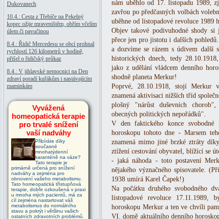
nám uběhlo od 17. listopadu 1989, zji
Dukovanech
zavřou po předčasných volbách volební
10.4.: Cesta z Třebíče na Pekelný
uběhne od listopadové revoluce 1989 h
kopec ožije mraveništěm, obřím včelím
Objev takové podivuhodné shody si ji
úlem či pavučinou
přece jen pro jistotu i dalších pohled
8.4.: Řidič Mercedesu se obcí prohnal
a dozvíme se rázem s údivem další 
rychlostí 126 kilometrů v hodině,
historických dnech, tedy 28.10.1918
přišel o řidičský průkaz
jako z udělání vládcem denního horo
8.4.: V jihlavské nemocnici na Den
shodně planeta Merkur!
zdraví poradí kuřákům i nastávajícím
maminkám
Poprvé, 28.10.1918, stojí Merkur 
znamená aktivisaci nižších tříd společ
plošný "nárůst duševních chorob",
Vyvážená
obecných politických nepořádků".
homeopatická terapie
V den faktického konce svobodné r
pro trvalé snížení
vaší nadváhy
horoskopu tohoto dne - Marsem teh
Přibíráte díky
znamená mimo jiné brzké ztráty díky
současné
ztížení cestování obyvatel, blížící se 
mnohatýdenní
karanténě na váze?
- jaká náhoda - toto postavení Mer
Tato terapie je
primárně určená pro snížení
nějakého význačného spisovatele. (P
nadváhy a zejména pro
1938 umírá Karel Čapek!)
obnovení vašeho metabolismu.
Tato homeopatická třístupňová
Na počátku druhého svobodného dvac
terapie, dobře ozkoušená v praxi
u mnoha mých pacientů, má za
listopadové revoluce 17.11.1989, b
cíl zejména nastartovat váš
metabolismus do normálního
horoskopu Merkur a ten ve chvíli pamá
stavu a pokrýt i většinu vašich
VI. domě aktuálního denního horoskopu
ostatních zdravotních problémů.