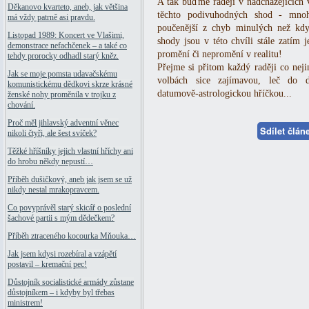
A tak buďme raději v nadcházejících 
Děkanovo kvarteto, aneb, jak většina
těchto podivuhodných shod - mnoh
má vždy patrně asi pravdu.
poučenější z chyb minulých než kd
Listopad 1989: Koncert ve Vlašimi,
shody jsou v této chvíli stále zatím 
demonstrace nefachčenek – a také co
promění či nepromění v realitu!
tehdy prorocky odhadl starý kněz.
Přejme si přitom každý raději co nejin
Jak se moje pomsta udavačskému
volbách sice zajímavou, leč do d
komunistickému dědkovi skrze krásné
datumově-astrologickou hříčkou...
ženské nohy proměnila v trojku z
chování.
Proč měl jihlavský adventní věnec
Sdílet člá
nikoli čtyři, ale šest svíček?
Těžké hříšníky jejich vlastní hříchy ani
do hrobu někdy nepustí…
Příběh dušičkový, aneb jak jsem se už
nikdy nestal mrakopravcem.
Co povyprávěl starý skicář o poslední
šachové partii s mým dědečkem?
Příběh ztraceného kocourka Mňouka…
Jak jsem kdysi rozebíral a vzápětí
postavil – kremační pec!
Důstojník socialistické armády zůstane
důstojníkem – i kdyby byl třebas
ministrem!