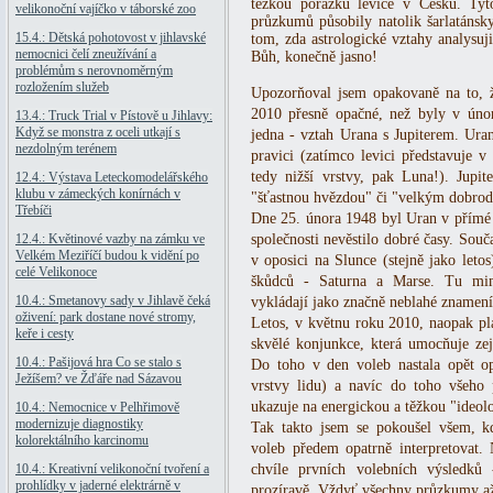
těžkou porážku levice v Česku. Tyt
velikonoční vajíčko v táborské zoo
průzkumů působily natolik šarlatánsk
15.4.: Dětská pohotovost v jihlavské
tom, zda astrologické vztahy analysuj
nemocnici čelí zneužívání a
Bůh, konečně jasno!
problémům s nerovnoměrným
rozložením služeb
Upozorňoval jsem opakovaně na to, ž
2010 přesně opačné, než byly v úno
13.4.: Truck Trial v Pístově u Jihlavy:
Když se monstra z oceli utkají s
jedna - vztah Urana s Jupiterem. Ura
nezdolným terénem
pravici (zatímco levici představuje v
tedy nižší vrstvy, pak Luna!). Jupit
12.4.: Výstava Leteckomodelářského
klubu v zámeckých konírnách v
"šťastnou hvězdou" či "velkým dobrod
Třebíči
Dne 25. února 1948 byl Uran v přímé a 
12.4.: Květinové vazby na zámku ve
společnosti nevěstilo dobré časy. Souč
Velkém Meziříčí budou k vidění po
v oposici na Slunce (stejně jako leto
celé Velikonoce
škůdců - Saturna a Marse. Tu mim
10.4.: Smetanovy sady v Jihlavě čeká
vykládají jako značně neblahé znamení
oživení: park dostane nové stromy,
Letos, v květnu roku 2010, naopak pl
keře i cesty
skvělé konjunkce, která umocňuje ze
10.4.: Pašijová hra Co se stalo s
Do toho v den voleb nastala opět o
Ježíšem? ve Žďáře nad Sázavou
vrstvy lidu) a navíc do toho všeho
ukazuje na energickou a těžkou "ideol
10.4.: Nemocnice v Pelhřimově
modernizuje diagnostiky
Tak takto jsem se pokoušel všem, kdo
kolorektálního karcinomu
voleb předem opatrně interpretovat.
10.4.: Kreativní velikonoční tvoření a
chvíle prvních volebních výsledků
prohlídky v jaderné elektrárně v
prozíravě. Vždyť všechny průzkumy až