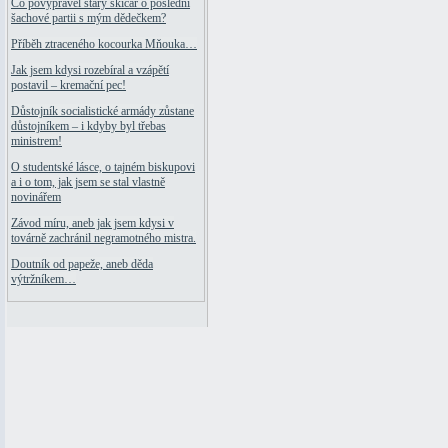
Co povyprávěl starý skicář o poslední
šachové partii s mým dědečkem?
Příběh ztraceného kocourka Mňouka…
Jak jsem kdysi rozebíral a vzápětí
postavil – kremační pec!
Důstojník socialistické armády zůstane
důstojníkem – i kdyby byl třebas
ministrem!
O studentské lásce, o tajném biskupovi
a i o tom, jak jsem se stal vlastně
novinářem
Závod míru, aneb jak jsem kdysi v
továrně zachránil negramotného mistra.
Doutník od papeže, aneb děda
výtržníkem…