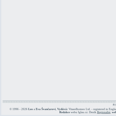
R 
© 1996 - 2026
Leo
a
Eva Švančarovi
,
Vydává:
Vitaeelhomeo Ltd. - registered in Engl
Redakce
webu Iglau.cz: Deník
Regionalist
,
we