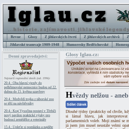
Revue
Glosy
Z jihlavských čtvrtí
Z jihlavských archivů
Z
Jihlavské tramvaje 1909-1948
Humoresky Bedřichovské
Homeopa
Glosy Iglau.cz:
Denní zpravodajství:
Výpočet vašich osobních h
Unikátní script na Leosvancara.cz v
konstelace, vyhledá k nim statisticky 
vám vybere vaš
Nejstarší regionální deník (zal. 1996):
Zde zadejte své
datum narození
20.4.: Oba hlavní vjezdy do
pelhřimovské nemocnice budou od 22.
dubna do 15. května uzavřeny
H
vězdy nelžou - aneb
20.4.: Medvědí trojka z táborské zoo
se těší na návštěvníky
Sdílet článek
20.4.: Kraj Vysočina postaví v Třebíči
Dlouhé týdny (prakticky od chvíle, kd
nový pavilon praktické výuky pro
si lámal hlavu, jak interpretovat
budoucí zemědělce a veterináře
parlamentních voleb. Moji známí se mn
já jsem jim musel neustále velmi opa
15.4.: Upleťte si pomlázku a najděte