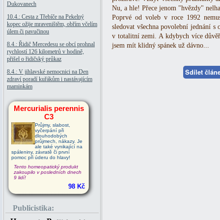
Dukovanech
Nu, a hle! Přece jenom "hvězdy" nelha
10.4.: Cesta z Třebíče na Pekelný
Poprvé od voleb v roce 1992 nemus
kopec ožije mraveništěm, obřím včelím
sledovat všechna povolební jednání s
úlem či pavučinou
v totalitní zemi. A kdybych více dův
8.4.: Řidič Mercedesu se obcí prohnal
jsem mít klidný spánek už dávno...
rychlostí 126 kilometrů v hodině,
přišel o řidičský průkaz
Sdílet člá
8.4.: V jihlavské nemocnici na Den
zdraví poradí kuřákům i nastávajícím
maminkám
Mercurialis perennis
C3
Průjmy, slabost,
vyčerpání při
dlouhodobých
průjmech, nákazy. Je
ale také vynikající na
spáleniny, závratě či první
pomoc při úderu do hlavy!
Tento homeopatický produkt
zakoupilo v posledních dnech
9 lidí!
98 Kč
Publicistika: