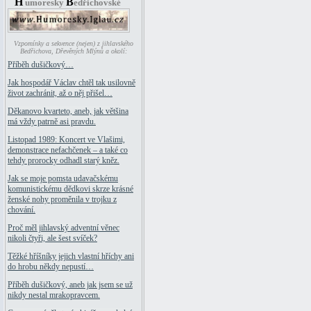
H
B
umoresky
edřichovské
Vzpomínky a sekvence (nejen) z jihlavského
Bedřichova, Dřevěných Mlýnů a okolí:
Příběh dušičkový…
Jak hospodář Václav chtěl tak usilovně
život zachránit, až o něj přišel…
Děkanovo kvarteto, aneb, jak většina
má vždy patrně asi pravdu.
Listopad 1989: Koncert ve Vlašimi,
demonstrace nefachčenek – a také co
tehdy prorocky odhadl starý kněz.
Jak se moje pomsta udavačskému
komunistickému dědkovi skrze krásné
ženské nohy proměnila v trojku z
chování.
Proč měl jihlavský adventní věnec
nikoli čtyři, ale šest svíček?
Těžké hříšníky jejich vlastní hříchy ani
do hrobu někdy nepustí…
Příběh dušičkový, aneb jak jsem se už
nikdy nestal mrakopravcem.