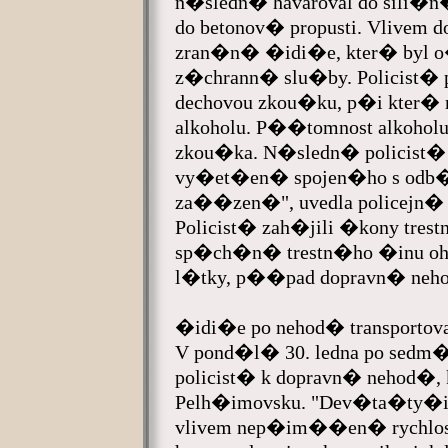
n�sledn� havaroval do sili�n�
do betonov� propusti. Vlivem 
zran�n� �idi�e, kter� byl 
z�chrann� slu�by. Policist� 
dechovou zkou�ku, p�i kter� 
alkoholu. P��tomnost alkoholu
zkou�ka. N�sledn� policist
vy�et�en� spojen�ho s odb
za��zen�", uvedla policejn
Policist� zah�jili �kony tr
sp�ch�n� trestn�ho �inu o
l�tky, p��pad dopravn� neh
�idi�e po nehod� transportova
V pond�l� 30. ledna po sedm
policist� k dopravn� nehod�,
Pelh�imovsku. "Dev�ta�ty�ic
vlivem nep�im��en� rychlosti,