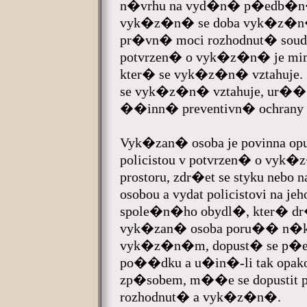
n�vrhu na vyd�n� p�edb�n
vyk�z�n� se doba vyk�z�n� 
pr�vn� moci rozhodnut� sou
potvrzen� o vyk�z�n� je mim
kter� se vyk�z�n� vztahuje. 
se vyk�z�n� vztahuje, ur�� 
��inn� preventivn� ochrany
Vyk�zan� osoba je povinna opu
policistou v potvrzen� o vyk�z
prostoru, zdr�et se styku neb
osobou a vydat policistovi na
spole�n�ho obydl�, kter� d
vyk�zan� osoba poru�� n�kt
vyk�z�n�m, dopust� se p�es
po��dku a u�in�-li tak op
zp�sobem, m��e se dopust
rozhodnut� a vyk�z�n�.