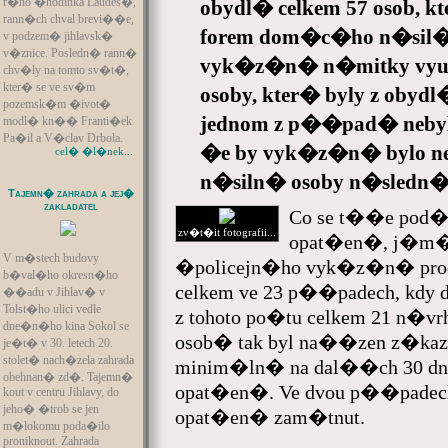
r�no �hodinka Laudes�,
obydl� celkem 57 osob, 
rann�ch chval brevi��e,
forem dom�c�ho n�sil�. 
v podzem� jihlavsk�
v�znice. Posledn� rann�
vyk�z�n� n�mitky vyu�
chv�ly na tomto sv�t�,
kter� se ve sv�m
osoby, kter� byly z obyd
pozemsk�m �ivot�
jednom z p��pad� nebyl
modl� kn�� Franti�ek
Pa�il a V�clav Drbola.
�e by vyk�z�n� bylo 
cel� �l�nek...
n�siln� osoby n�sledn�
Tajemn� zahrada a jej�
zakladatel
Co se t��e pod
zv�t�it fotografii...
opat�en�, j�m� 
V m�stech budovy
�policejn�ho vyk�z�n� prodl
b�val�ho okresn�ho
celkem ve 23 p��padech, kdy 
��adu v Jihlav� v
Tolst�ho ulici vedle
z tohoto po�tu celkem 21 n�v
dne�n�ho kina Sokol se
osob� tak byl na��zen z�kaz
je�t� v 30. letech 20.
stolet� nach�zela zahrada
minim�ln� na dal��ch 30 dn� 
obehnan� zd�. Tajemn�
opat�en�. Ve dvou p��padec
kout v centru Jihlavy, do
jeho� �trob se jen
opat�en� zam�tnut.
m�lokomu poda�ilo
proniknout. Zahrada