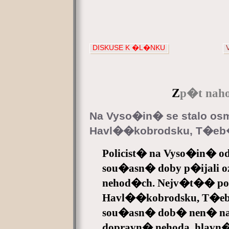
DISKUSE K �L�NKU
Z
p�t naho
Na Vyso�in� se stalo os
Havl��kobrodsku, T�e
Policist� na Vyso�in� 
sou�asn� doby p�ijali 
nehod�ch. Nejv�t�� po�e
Havl��kobrodsku, T�e
sou�asn� dob� nen�
dopravn� nehoda, hlavn� 