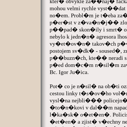
kter� obvykle za��naj� facka
mohou velmi rychle vyst��dat 
no�em. Probl�m je t�eba za�
p�er�st v z�va�n�j�� zlo�
p��pad� skon�ily i smrt� ob
nebylo k jedn�n� agresora lh
vy�et�ov�n� takov�ch p�
postojem sv�dk� - soused�, 
p��buzn�ch, kte�� neradi s p
p�ed dom�c�m n�sil�m zav�
Bc. Igor Ju�ica.
Pot� co je n�sil� na ob�ti 
cestou linky t�s�ov�ho vol�
vysl�na nejbli��� policejn�
�to�n�kovi v dal��m napad�
l�ka�sk� o�et�en�. Polici
�et�en� a zjist� v�echny ne