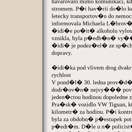
havarovalo mimo komunikaci, kd
stromem. P�i hav�rii do�lo k
letecky transportov�n do nem
informovala Michaela L�brov�
�idi�e po�it� alkoholu vylo
vznikla, byla p�edb�n� vy��s
�idi� je podez�el� ze sp�c
dopravy.
�idi�ka pod vlivem drog dvakr
rychlost
V pond�l� 30. ledna prov�d�li
dodr�ov�n� nejvy��� povole
jeden�ctou hodinou dopoledne z
Pra�sk� vozidlo VW Tiguan, k
kilometr� za hodinu. P�i kontr
byla za obdobn� p�estupek po
p�edt�m. D�le u n� policist�