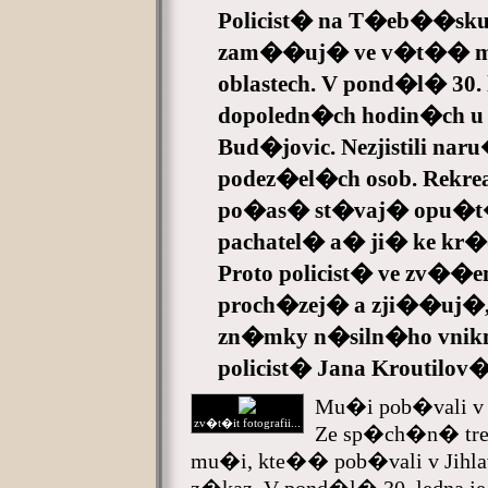
Policist� na T�eb��sk
zam��uj� ve v�t�� m��
oblastech. V pond�l� 30. 
dopoledn�ch hodin�ch u 
Bud�jovic. Nezjistili na
podez�el�ch osob. Rekre
po�as� st�vaj� opu�t�
pachatel� a� ji� ke k
Proto policist� ve zv��
proch�zej� a zji��uj�, 
zn�mky n�siln�ho vnik
policist� Jana Kroutilov�
Mu�i pob�vali v 
zv�t�it fotografii...
Ze sp�ch�n� tre
mu�i, kte�� pob�vali v Jihl