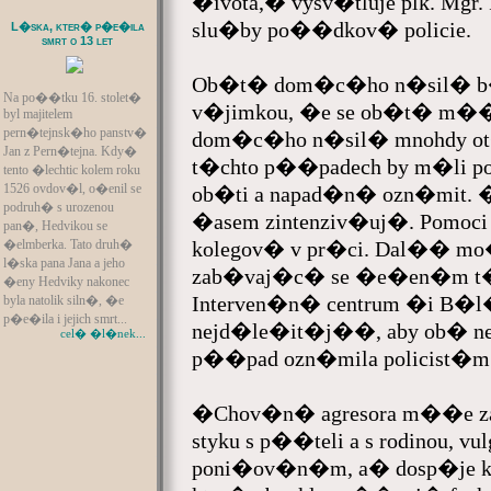
�ivota,� vysv�tluje plk. Mgr
slu�by po��dkov� policie.
L�ska, kter� p�e�ila
smrt o 13 let
Ob�t� dom�c�ho n�sil� b�
Na po��tku 16. stolet�
v�jimkou, �e se ob�t� m��
byl majitelem
pern�tejnsk�ho panstv�
dom�c�ho n�sil� mnohdy o
Jan z Pern�tejna. Kdy�
t�chto p��padech by m�li 
tento �lechtic kolem roku
1526 ovdov�l, o�enil se
ob�ti a napad�n� ozn�mit. �
podruh� s urozenou
�asem zintenziv�uj�. Pomoci
pan�, Hedvikou se
�elmberka. Tato druh�
kolegov� v pr�ci. Dal�� mo�
l�ska pana Jana a jeho
zab�vaj�c� se �e�en�m t�
�eny Hedviky nakonec
Interven�n� centrum �i B�l
byla natolik siln�, �e
p�e�ila i jejich smrt...
nejd�le�it�j��, aby ob� nez
cel� �l�nek...
p��pad ozn�mila policist�m
�Chov�n� agresora m��e z
styku s p��teli a s rodinou, 
poni�ov�n�m, a� dosp�je 