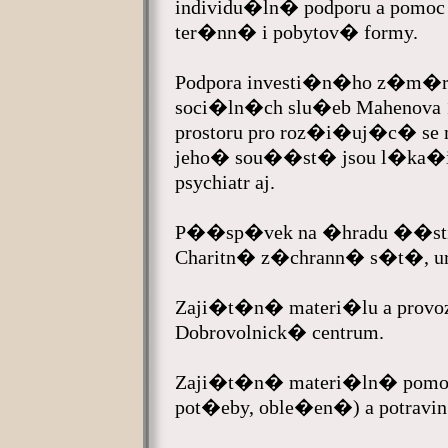
individu�ln� podporu a pomo
ter�nn� i pobytov� formy.
Podpora investi�n�ho z�m�ru 
soci�ln�ch slu�eb Mahenova 
prostoru pro roz�i�uj�c� se 
jeho� sou��st� jsou l�ka�i, 
psychiatr aj.
P��sp�vek na �hradu ��sti
Charitn� z�chrann� s�t�, ur�
Zaji�t�n� materi�lu a prov
Dobrovolnick� centrum.
Zaji�t�n� materi�ln� pomo
pot�eby, oble�en�) a potravin p