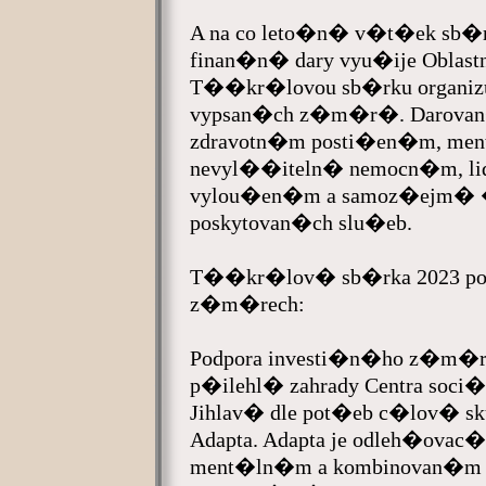
A na co leto�n� v�t�ek sb�r
finan�n� dary vyu�ije Oblastn
T��kr�lovou sb�rku organizu
vypsan�ch z�m�r�. Darovan�
zdravotn�m posti�en�m, men
nevyl��iteln� nemocn�m, l
vylou�en�m a samoz�ejm� �
poskytovan�ch slu�eb.
T��kr�lov� sb�rka 2023 p
z�m�rech:
Podpora investi�n�ho z�m�ru
p�ilehl� zahrady Centra soci
Jihlav� dle pot�eb c�lov� s
Adapta. Adapta je odleh�ovac�
ment�ln�m a kombinovan�m p