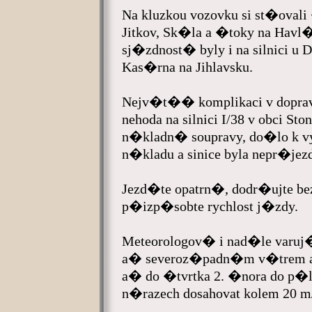
Na kluzkou vozovku si st�oval
Jitkov, Sk�la a �toky na Hav
sj�zdnost� byly i na silnici u
Kas�rna na Jihlavsku.
Nejv�t�� komplikaci v dopr
nehoda na silnici I/38 v obci St
n�kladn� soupravy, do�lo k
n�kladu a sinice byla nepr�j
Jezd�te opatrn�, dodr�ujte b
p�izp�sobte rychlost j�zdy.
Meteorologov� i nad�le var
a� severoz�padn�m v�trem a t
a� do �tvrtka 2. �nora do p�
n�razech dosahovat kolem 20 m/