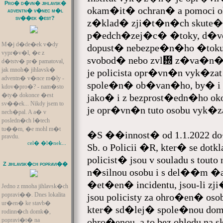
Pro� d�vn� jihlavsk�
okam�it� ochran� a pomoci o
adventn� v�nec m�l
sv��ek �est?
z�klad� zji�t�n�ch skute�n
p�edch�zej�c� �toky, d�vo
M�j d�de�ek v�dy
dopust� nebezpe�n�ho �toku p
vypr�v�l, �e z
svobod� nebo zvl᚝ z�va�n�ho 
d�tstv� pr� pamatoval,
jak mnoh� jihlavsk�
je policista opr�vn�n vyk�zat 
adventn� v�nce m�ly -
spole�n� ob�van�ho, by� i 
kdov�pro�? - nam�sto
�ty� dokonce �est
jako� i z bezprost�edn�ho ok
sv��ek... Nikdy jsem to
je opr�vn�n tuto osobu vyk�z
nech�pal. A a� v
posledn�ch l�tech
tu��m, �e mohl m�t
�S ��innost� od 1.1.2022 do�
pravdu.
cel� �l�nek...
Sb. o Policii �R, kter� se dot
policist� jsou v souladu s tou
Z jihlavsk�ch popravi��
n�silnou osobu i s del��m 
�et�en� incidentu, jsou-li z
Jedno z mnoha jihlavsk�ch
popravi��. Dnes lokalita
jsou policisty za ohro�en� os
ur�en� ke stavb�
kter� sd�lej� spole�nou dom�
rodinn�ch domk�,
popravi�t� na
ohro�enou, a to bez ohledu na