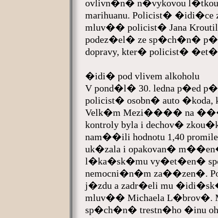
ovlivn�n� n�vykovou l�tkou s
marihuanu. Policist� �idi�ce
mluv�� policist� Jana Kroutil
podez�el� ze sp�ch�n� p�e
dopravy, kter� policist� �et
�idi� pod vlivem alkoholu
V pond�l� 30. ledna p�ed p�to
policist� osobn� auto �koda, kt
Velk�m Mezi���� na ���r
kontroly byla i dechov� zkou
nam��ili hodnotu 1,40 promile
uk�zala i opakovan� m��en�.
l�ka�sk�mu vy�et�en� spoj
nemocni�n�m za��zen�. Pol
j�zdu a zadr�eli mu �idi�sk�
mluv�� Michaela L�brov�. 
sp�ch�n� trestn�ho �inu o