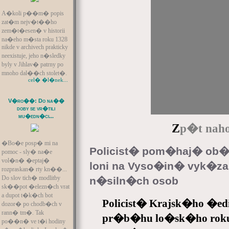
A�koli p��m� popis
zat�m nejv�t��ho
zem�t�esen� v historii
na�eho m�sta roku 1328
nikde v archivech prakticky
neexistuje, jeho n�sledky
byly v Jihlav� patrny po
mnoho dal��ch stolet�.
cel� �l�nek...
V�ro��: Do na��
doby se vr�tili
mu�edn�ci...
Z
p�t naho
�Bo�e posp� mi na
Policist� pom�haj� ob
pomoc - sly� na�e
vol�n� �eptaj�
loni na Vyso�in� vyk�zal
rozpraskan� rty kn��...
Do slov tich� modlitby
n�siln�ch osob
sk��pot �elezn�ch vrat
a dupot t�k�ch bot
Policist� Krajsk�ho �edit
dozor� po chodb�ch v
rann� tm�. Tak
pr�b�hu lo�sk�ho roku
po��n� ve t�i hodiny