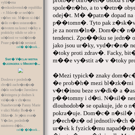
proto�e ohro�en� osoba s n
vyhl�ena
spole�n�ho, a to v�etn� oby
�eskoslovensk� republika
- v Jihlav� se ned�lo
odej�t. M� �patn� dopad na 
v�bec nic. M�sto si d�l
p��tomn�. Tyto pak z�sk�va
�ilo sv�m ustaran�m
�ivotem na konci v�lky a
je za norm�ln�. Dom�c� n�s
prakticky nikdo se zde o
tendenci. Zpo��tku se jedn� o 
ud�losti ve vzd�len�
Praze p��li� nestaral.
jako jsou ur�ky, vyd�r�n� 
cel� �l�nek...
�toky proti zdrav�. Facky, b
m��e vy�stit a� v �toky pro
Svat� V�clav mistra
�lezingera u Minorit�...
�Mezi typick� znaky dom�c�
Doslova v posledn�
�e prob�h� mezi bl�zk�mi o
chv�li zachr�n�n�
v�t�inou beze sv�dk� a �asto
d�lo socha�e Jaroslava
�lezingera je dodnes k
p��tomny i d�ti. N�sil� nen
vid�n� v chr�mu
dlouhodob� se opakuje, jde o
Nanebevzet� Panny Marie
v ulici Matky Bo�� v
pokra�uje. Dom�c� n�sil� s
Jihlav�. Je j�m svat�
p�ech�z� od jednotliv�ch �t
V�clav, posledn�
mistrovo d�lo...
ur�ek k fyzick�mu napad�
cel� �l�nek...