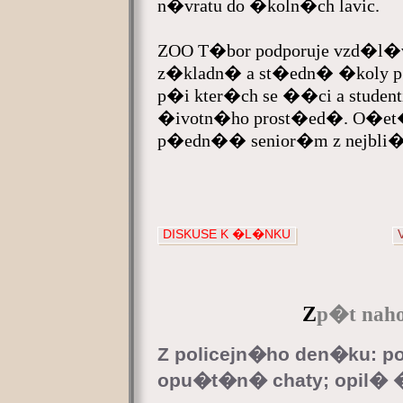
n�vratu do �koln�ch lavic.
ZOO T�bor podporuje vzd�l�
z�kladn� a st�edn� �koly p
p�i kter�ch se ��ci a studen
�ivotn�ho prost�ed�. O�et�
p�edn�� senior�m z nejbli
DISKUSE K �L�NKU
Z
p�t naho
Z policejn�ho den�ku: po
opu�t�n� chaty; opil� �