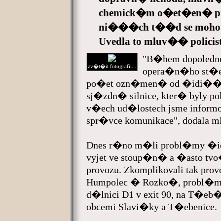
chemick�m o�et�en� pr
ni���ch t��d se mohou
Uvedla to mluv�� polici
"B�hem dopoledne
zv�t�it fotografii...
opera�n�ho st�e
po�et ozn�men� od �idi��, 
sj�zdn� silnice, kter� byly p
v�ech ud�lostech jsme inform
spr�vce komunikace", dodala 
Dnes r�no m�li probl�my �i
vyjet ve stoup�n� a �asto t
provozu. Zkomplikovali tak pr
Humpolec � Rozko�, probl�my 
d�lnici D1 v exit 90, na T�eb
obcemi Slavi�ky a T�ebenice.