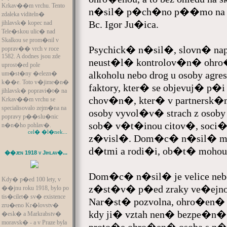
Krkav��m vrchu. Tento
n�sil� p�ch�no p��mo na nich
zdaleka viditeln�
Bc. Igor Ju�ica.
jihlavsk� kopec nad
Tele�skou ulic� nad
Skalkou se prom�nil v
Psychick� n�sil�, slovn� n
poprav�� vrch v roce
1582. A dodnes jsou zde
neust�l� kontrolov�n� ohro
uprost�ed pole
alkoholu nebo drog u osoby a
um�st�ny �elezn�
k��e. Toto v�jime�n�
faktory, kter� se objevuj� p
jihlavsk� popravi�t� na
chov�n�, kter� v partnersk�
Krkav��m vrchu se
specialisovalo zejm�na na
osoby vyvol�v� strach z osoby 
popravy p��slu�nic
sob� v�t�inou citov�, soci
n�n�ho pohlav�.
cel� �l�nek...
z�visl�. Dom�c� n�sil� m�
d�tmi a rodi�i, ob�t� mohou
��jen 1918 v Jihlav�...
Dom�c� n�sil� je velice ne
Kdy� p�ed 100 lety, v
z�st�v� p�ed zraky ve�ejnos
��jnu roku 1918, bylo po
tis�cilet� sv� existence
Nar�st� pozvolna, ohro�en�
zru�eno Kr�lovstv�
kdy ji� vztah nen� bezpe�n�
�esk� a Markrabstv�
moravsk� - a v Praze byla