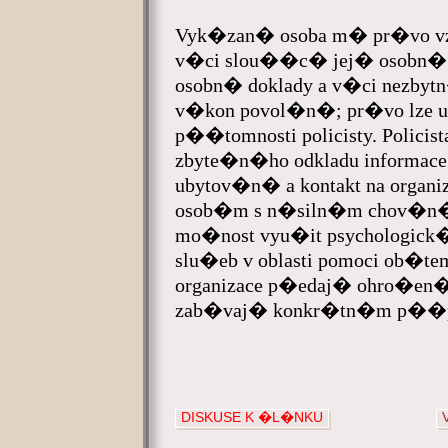
Vyk�zan� osoba m� pr�vo vz
v�ci slou��c� jej� osobn� 
osobn� doklady a v�ci nezbyt
v�kon povol�n�; pr�vo lze upl
p��tomnosti policisty. Polici
zbyte�n�ho odkladu informac
ubytov�n� a kontakt na organi
osob�m s n�siln�m chov�n
mo�nost vyu�it psychologick
slu�eb v oblasti pomoci ob�te
organizace p�edaj� ohro�en�
zab�vaj� konkr�tn�m p��
DISKUSE K �L�NKU