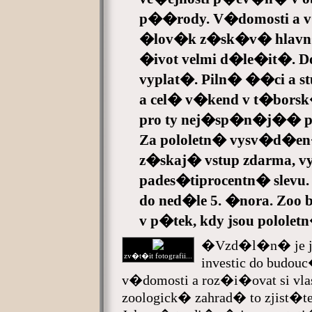
p��rody. V�domosti a v
�lov�k z�sk�v� hlavn� 
�ivot velmi d�le�it�. D
vyplat�. Piln� ��ci a stu
a cel� v�kend v t�borsk
pro ty nej�sp�n�j�� p
Za pololetn� vysv�d�en
z�skaj� vstup zdarma,
pades�tiprocentn� slevu.
do ned�le 5. �nora. Zo
v p�tek, kdy jsou polole
�Vzd�l�n� je j
zv�t�it fotografii...
investic do budo
v�domosti a roz�i�ovat si vl
zoologick� zahrad� to zjist�