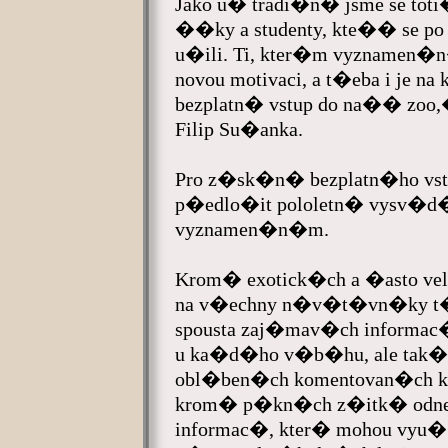
Jako u� tradi�n� jsme se tot
��ky a studenty, kte�� se p
u�ili. Ti, kter�m vyznamen�n
novou motivaci, a t�eba i je 
bezplatn� vstup do na�� 
Filip Su�anka.
Pro z�sk�n� bezplatn�ho vst
p�edlo�it pololetn� vysv�d
vyznamen�n�m.
Krom� exotick�ch a �asto 
na v�echny n�v�t�vn�ky t�b
spousta zaj�mav�ch informac�
u ka�d�ho v�b�hu, ale tak
obl�ben�ch komentovan�ch 
krom� p�kn�ch z�itk� odnes
informac�, kter� mohou vyu