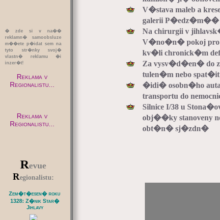
V�stava maleb a krese
galerii P�edz�m��
Na chirurgii v jihla
� zde si v na��
reklamn� samoobsluze
V�no�n� pokoj pro 
m��ete p�idat sem na
tyto str�nky svoj�
kv�li chronick�m d
vlastn� reklamu �i
Za vysv�d�en� do zo
inzer�t!
tulen�m nebo spat�i
Reklama v
Regionalistu...
�idi� osobn�ho aut
transportu do nemocni
Silnice I/38 u Stona�
Reklama v
obj��ky stanoveny n
Regionalistu...
obt�n� sj�zdn�
R
evue
R
egionalistu:
Zem�t�esen� roku
1328: Z�nik Star�
Jihlavy