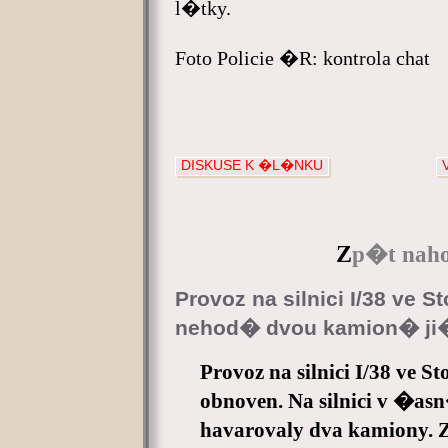
l�tky.
Foto Policie �R: kontrola chat
DISKUSE K �L�NKU
Z
p�t naho
Provoz na silnici I/38 ve
nehod� dvou kamion� ji
Provoz na silnici I/38 ve 
obnoven. Na silnici v �
havarovaly dva kamiony.