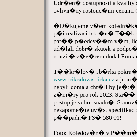
Udr�en� dostupnosti a kvalit
ovlivn�ny rostouc�mi cenam
�D�kujeme v�em koledn�k�m
p�i realizaci leto�n� T��k
pat�� p�edev��m v�m, lid�
ud�lali dobr� skutek a podpo�
nouzi,� z�v�rem dodal Roma
T��kr�lov� sb�rka pokra�uje
www.trikralovasbirka.cz
a je ur
nebyli doma a cht�li by je�t
z�m�ry pro rok 2023. Sta�� k
postup je velmi snadn�. Stan
nezapome�te uv�st specifikaci: 
p��padn� PS� 586 01!
Foto: Koledov�n� v P��m