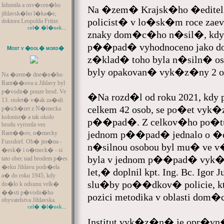
lidumila a osv�cen�ho
Na �zem� Krajsk�ho �editelst
jihlavsk�ho l�ka�e,
policist� v lo�sk�m roce zaevi
doktora Leopolda Fritze.
cel� �l�nek...
znaky dom�c�ho n�sil�, kdy 
p��pad� vyhodnoceno jako d
Most v �dol� mord�
z�klad� toho byla n�siln� os
byly opakovan� vyk�z�ny 2 o
Na �zem� dne�n�ho
Rant��ova u Jihlavy byl
p�vodn� pouze brod. Ve
�Na rozd�l od roku 2021, kdy
13. stolet� v�ak za�ali
celkem 42 osob, se po�et vyk
p�ich�zet z N�mecka
kolonist� a tak okolo
p��pad�. Z celkov�ho po�tu 
brodu vyrostla ves
jednom p��pad� jednalo o �
Rant��ov, n�mecky
Fussdorf. Ob� jm�na -
n�silnou osobou byl mu� ve v
�esk� i n�meck� - si
byla v jednom p��pad� vyk
tato obec nad brodem p�es
�eku Jihlavu podr�ela
let,� doplnil kpt. Ing. Bc. Igo
a� do roku 1945, kdy
slu�by po��dkov� policie, 
do�lo k odsunu velk�
��sti p�vodn�ho
pozici metodika v oblasti do
obyvatelstva Jihlavska.
cel� �l�nek...
Institut vyk�z�n� je opr�vn�