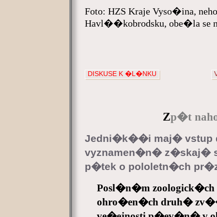
Foto: HZS Kraje Vyso�ina, ne
Havl��kobrodsku, obe�la se
DISKUSE K �L�NKU
Z
p�t naho
Jedni�k��i maj� vstup d
vyznamen�n� z�skaj� sl
p�tek o pololetn�ch pr
Posl�n�m zoologick�ch 
ohro�en�ch druh� zv�
ve�ejnosti p�ev�n� v ob