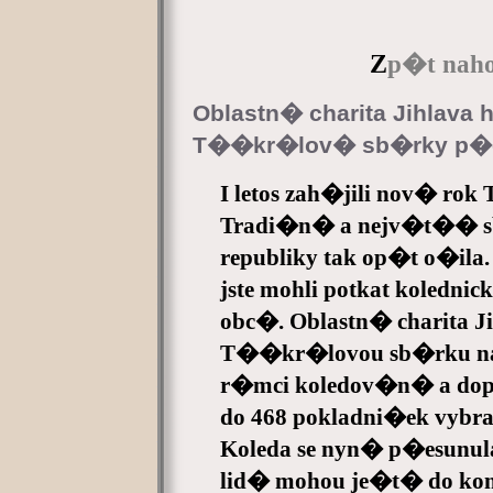
Z
p�t naho
Oblastn� charita Jihlav
T��kr�lov� sb�rky p�es
I letos zah�jili nov� rok
Tradi�n� a nejv�t�� 
republiky tak op�t o�ila.
jste mohli potkat koledni
obc�. Oblastn� charita 
T��kr�lovou sb�rku na
r�mci koledov�n� a dop
do 468 pokladni�ek vybra
Koleda se nyn� p�esunul
lid� mohou je�t� do kon