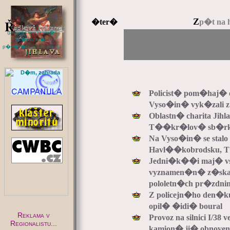
Z
�ter�
p�t na 
(pokud chcete vlo�it
sv�j inzer�t,
p�e�t�te si zde jak na
to...)
:
Policist� pom�haj�
Vyso�in� vyk�zali z
Oblastn� charita Ji
T��kr�lov� sb�rky 
Na Vyso�in� se stalo
Havl��kobrodsku,
Jedni�k��i maj� vst
vyznamen�n� z�skaj�
pololetn�ch pr�zdn
Z policejn�ho den�ku
opil� �idi� boural
Reklama v
Provoz na silnici I/3
Regionalistu...
kamion� ji� obnoven