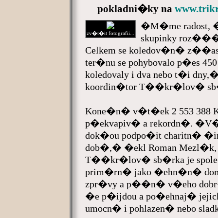
pokladni�ky na
www.trikr
�M�me radost, �
zv�t�it fotografii...
skupinky roz���
Celkem se koledov�n� z��astn
ter�nu se pohybovalo p�es 45
koledovaly i dva nebo t�i dny
koordin�tor T��kr�lov� sb�r
Kone�n� v�t�ek 2 553 388 K� 
p�ekvapiv� a rekordn�. �V�
dok�ou podpo�it charitn� �in
dob�,� �ekl Roman Mezl�k, z 
T��kr�lov� sb�rka je spol
prim�rn� jako �ehn�n� do
zpr�vy a p��n� v�eho dobr�
�e p�ijdou a po�ehnaj� jejich
umocn� i pohlazen� nebo sla