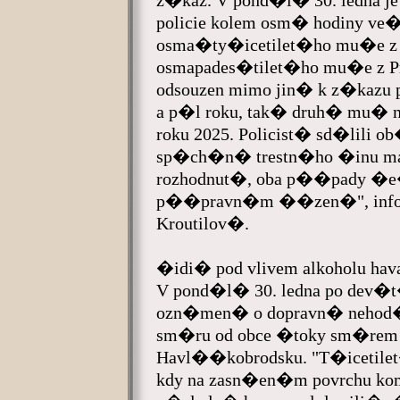
z�kaz. V pond�l� 30. ledna j
policie kolem osm� hodiny ve�e
osma�ty�icetilet�ho mu�e z 
osmapades�tilet�ho mu�e z Pr
odsouzen mimo jin� k z�kazu pob
a p�l roku, tak� druh� mu� n
roku 2025. Policist� sd�lil
sp�ch�n� trestn�ho �inu
rozhodnut�, oba p��pady 
p��pravn�m ��zen�", infor
Kroutilov�.
�idi� pod vlivem alkoholu hav
V pond�l� 30. ledna po dev�t
ozn�men� o dopravn� nehod�, kt
sm�ru od obce �toky sm�rem 
Havl��kobrodsku. "T�icetil
kdy na zasn�en�m povrchu komu