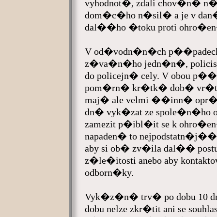
vyhodnot�, zdali chov�n� n�s
dom�c�ho n�sil� a je v da
dal��ho �toku proti ohro�e
V od�vodn�n�ch p��padech, 
z�va�n�ho jedn�n�, policis
do policejn� cely. V obou p�
pom�rn� kr�tk� dob� vr�tit
maj� ale velmi ��inn� opr�
dn� vyk�zat ze spole�n�ho 
zamezit p�ibl�it se k ohro�en
napaden� to nejpodstatn�j��. 
aby si ob� zv�ila dal�� po
z�le�itosti anebo aby kontakto
odborn�ky.
Vyk�z�n� trv� po dobu 10 dn�
dobu nelze zkr�tit ani se so