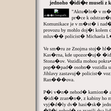
jednoho �idi�e museli z k
"Aktu�ln� v m�
zv�t�it fotografii...
pr�ce k odstran
Komunikace je v m�st� i nad
provozu by mohlo doj�t kolem d
mluv�� policist� Michaela 
Ve sm�ru ze Znojma stoj� hl�
Kas�rna, kde upozor�uj� �idi�
Stona�ov. Vozidla mohou pok
pop��pad� osobn� vozidla s
Jihlavy zastavuj� policist� v
Ran���ova.
P�i v�n� nehod� kamion� asi
�idi� zran�n�, z kabiny ho mu
vyj�d�ly dv� hasi�sk� jedno
�P�i nehod� se zranili dva li