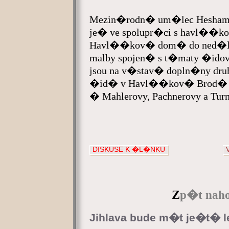
Mezin�rodn� um�lec Hesham Ma
je� ve spolupr�ci s havl��ko
Havl��kov� dom� do ned�le 3
malby spojen� s t�maty �idov
jsou na v�stav� dopln�ny dru
�id� v Havl��kov� Brod� s 
� Mahlerovy, Pachnerovy a Tur
DISKUSE K �L�NKU
Z
p�t naho
Jihlava bude m�t je�t� 