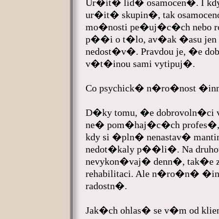
Ur�it� lid� osamocen�. I k
ur�it� skupin�, tak osamoce
mo�nosti pe�uj�c�ch nebo 
p��i o t�lo, av�ak �asu jen
nedost�v�. Pravdou je, �e dobro
v�t�inou sami vytipuj�.
Co psychick� n�ro�nost �inn
D�ky tomu, �e dobrovoln�ci
ne� pom�haj�c�ch profes�, s
kdy si �pln� nenastav� mantine
nedot�kaly p��li�. Na druhou 
nevykon�vaj� denn�, tak�e zd
rehabilitaci. Ale n�ro�n� �in
radostn�.
Jak�ch ohlas� se v�m od kli