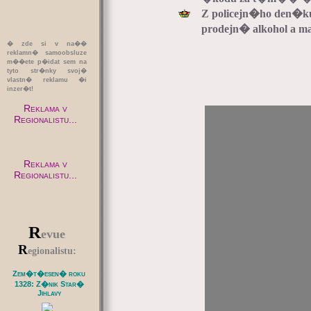
Z policejn�ho den�k
prodejn� alkohol a mas
� zde si v na��
reklamn� samoobsluze
m��ete p�idat sem na
tyto str�nky svoj�
vlastn� reklamu �i
inzer�t!
Reklama v
Regionalistu...
Reklama v
Regionalistu...
R
evue
R
egionalistu:
Zem�t�esen� roku
1328: Z�nik Star�
Jihlavy