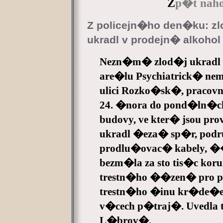
Z
p�t naho
Z policejn�ho den�ku: 
ukradl v prodejn� alkohol 
Nezn�m� zlod�j ukradl 
are�lu Psychiatrick� n
ulici Rozko�sk�, praco
24. �nora do pond�ln�ch
budovy, ve kter� jsou p
ukradl �eza� sp�r, po
prodlu�ovac� kabely, 
bezm�la za sto tis�c koru
trestn�ho ��zen� pro 
trestn�ho �inu kr�de�e 
v�cech p�traj�. Uvedla 
L�brov�.