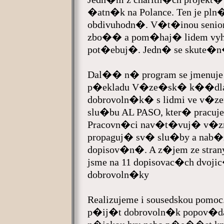
�atn�k na Polance. Ten je pln�
obdivuhodn�. V�t�inou seni
zbo�� a pom�haj� lidem vyhl
pot�ebuj�. Jedn� se skute�n�
Dal�� n� program se jmenuje 
p�ekladu V�ze�sk� k��dla)
dobrovoln�k� s lidmi ve v�z
slu�bu AL PASO, kter� pracuje 
Pracovn�ci nav�t�vuj� v�zn
propaguj� sv� slu�by a nab
dopisov�n�. A z�jem ze str
jsme na 11 dopisovac�ch dvoj
dobrovoln�ky
Realizujeme i sousedskou pom
p�ij�t dobrovoln�k popov�dat