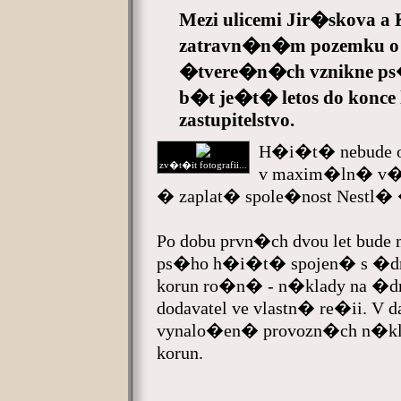
Mezi ulicemi Jir�skova a 
zatravn�n�m pozemku o 
�tvere�n�ch vznikne p
b�t je�t� letos do konce
zastupitelstvo.
H�i�t� nebude 
zv�t�it fotografii...
v maxim�ln� v��
� zaplat� spole�nost Nestl� 
Po dobu prvn�ch dvou let bude
ps�ho h�i�t� spojen� s �dr
korun ro�n� - n�klady na �
dodavatel ve vlastn� re�ii. 
vynalo�en� provozn�ch n�kl
korun.