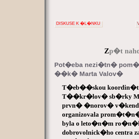
DISKUSE K �L�NKU
Z
p�t naho
Pot�eba nezi�tn� pom�
��k� Marta Valov�
T�eb��skou koordin�t
T��kr�lov� sb�rky Martu
prvn� �norov� v�kend v
organizovala prom�t�n�
byla o leto�n�m ro�n�k
dobrovolnick�ho centra