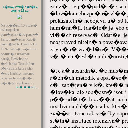
zmiz�. I v p��pad�, �e se ob
L�ska, kter� p�e�ila
smrt o 13 let
�lov�ka nebezpe�n� vl�� jed
prokazateln� neobjevil u� 50 le
Na po��tku 16. stolet�
hum�nn�ji. Ide�ln� je jeho o
byl majitelem
vl��ch rezervac�. Odst�el 
pern�tejnsk�ho panstv�
Jan z Pern�tejna. Kdy�
neospravedlniteln� a pova�oval
tento �lechtic kolem roku
zbyte�n� vra�d�n�. V���m
1526 ovdov�l, o�enil se
podruh� s urozenou
v�t�ina �esk� spole�nosti,
pan�, Hedvikou se
�elmberka. Tato druh�
l�ska pana Jana a jeho
�Je a� absurdn�, �e mus�me
�eny Hedviky nakonec
r�zn�ch metodik a opat�en� 
byla natolik siln�, �e
p�e�ila i jejich smrt...
c�l zab�jen� vlk�, kte�� n
cel� �l�nek...
�lov�ka, ale sou�asn� jsou 
p��rod� t�ch zv��at, na j
myslivci a dal�� osoby, kter
zv��at. Jsme tak sv�dky napros
st�tn� instituce intenzivn� pr
p�irozen�ch pred�tor� (v t