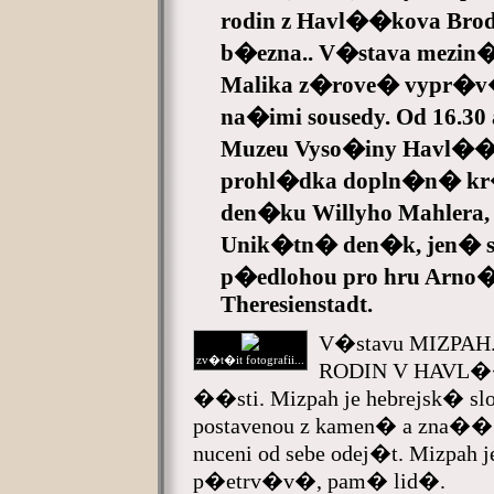
rodin z Havl��kova Brodu
b�ezna.. V�stava mezi
Malika z�rove� vypr�v
na�imi sousedy. Od 16.30
Muzeu Vyso�iny Havl�
prohl�dka dopln�n� kr�
den�ku Willyho Mahlera
Unik�tn� den�k, jen� si 
p�edlohou pro hru Arno
Theresienstadt.
V�stavu MIZP
zv�t�it fotografii...
RODIN V HAVL
��sti. Mizpah je hebrejsk� sl
postavenou z kamen� a zna�� s
nuceni od sebe odej�t. Mizpah
p�etrv�v�, pam� lid�.