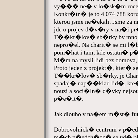
vy��� ne� v lo�sk�m roce, 
Konkr�tn� je to 4 074 788 kor
kterou jsme ne�ekali. Jsme 
jde o projev d�v�ry v na�i p
T��kr�lov� sb�rky by mnoh�
nepro�el. Na charit� se mi l�
pom�hat i tam, kde ostatn�
M�m na mysli lidi bez domova
Proto jeden z projekt�, kter� 
T��kr�lov� sb�rky, je Cha
spadaj� nap��klad lid�, kte�
nouzi a soci�ln� d�vky nejs
p�e�it�.
Jak dlouho v na�em m�st� fun
Dobrovolnick� centrum v p�edl
m�ch p�edch�dc� se ud�lal 