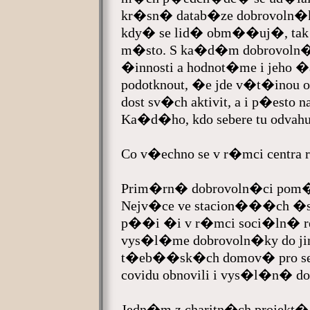
kr�sn� datab�ze dobrovoln�k�
kdy� se lid� obm��uj�, tak
m�sto. S ka�d�m dobrovoln
�innosti a hodnot�me i jeho 
podotknout, �e jde v�t�inou
dost sv�ch aktivit, a i p�esto 
Ka�d�ho, kdo sebere tu odvahu a
Co v�echno se v r�mci centra r
Prim�rn� dobrovoln�ci pom�
Nejv�ce ve stacion���ch �s
p��i �i v r�mci soci�ln� reh
vys�l�me dobrovoln�ky do j
t�eb��sk�ch domov� pro sen
covidu obnovili i vys�l�n� do
Jedn�m z charitn�ch projekt�