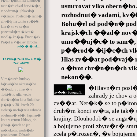
r�no �hodinka Laudes�,
usmrcovat vlka obecn�ho. 
rann�ch chval brevi��e,
v podzem� jihlavsk�
rozhodnut� vadami, kv�
v�znice. Posledn� rann�
chv�ly na tomto sv�t�,
Bohu�el od pod�n� pod
kter� se ve sv�m
krajsk�ch ��ad� nov�
pozemsk�m �ivot�
modl� kn�� Franti�ek
umo��uj�c� to sam�, te
Pa�il a V�clav Drbola.
cel� �l�nek...
p��rod� �ij�c�ch vlk�.
Hlas zv��at pod�vaj� 
Tajemn� zahrada a jej�
zakladatel
o �ivot chr�n�n�ch vlk�
nekon��.
V m�stech budovy
b�val�ho okresn�ho
�Hlavn�m posl�
��adu v Jihlav� v
zv�t�it fotografii...
zahrady je chov 
Tolst�ho ulici vedle
dne�n�ho kina Sokol se
zv��at. Net�k� se to p�ito
je�t� v 30. letech 20.
druh�m konci sv�ta, ale ta
stolet� nach�zela zahrada
obehnan� zd�. Tajemn�
krajiny. Dlouhodob� se anga�u
kout v centru Jihlavy, do
a bojujeme proti zbyte�n� sm
jeho� �trob se jen
m�lokomu poda�ilo
zcela p�irozen�, �e bojujeme 
proniknout. Zahrada