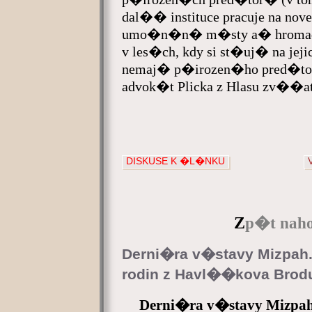
dal�� instituce pracuje na no
umo�n�n� m�sty a� hroma
v les�ch, kdy si st�uj� na j
nemaj� p�irozen�ho pred�to
advok�t Plicka z Hlasu zv��at
DISKUSE K �L�NKU
Z
p�t naho
Derni�ra v�stavy Mizp
rodin z Havl��kova Brod
Derni�ra v�stavy Mizp