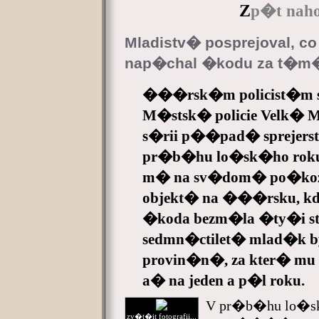
Z
p�t naho
Mladistv� posprejoval, c
nap�chal �kodu za t�m�
���rsk�m policist�m se
M�stsk� policie Velk� 
s�rii p��pad� sprejerst
pr�b�hu lo�sk�ho roku 
m� na sv�dom� po�koz
objekt� na ���rsku, kd
�koda bezm�la �ty�i sta
sedmn�ctilet� mlad�k 
provin�n�, za kter� mu 
a� na jeden a p�l roku.
V pr�b�hu lo�sk
zv�t�it fotografii...