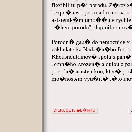
flexibilitu p�i porodu. Z�rov
bezpe�nosti pro matku a nov
asistentk�m umo��uje rychle 
b�hem porodu", doplnila mlu
Porodn� gau� do nemocnice v
zakladatelka Nada�n�ho fondu 
Khousnoutdinov� spolu s pan� 
Jemn�ho Zrozen� a dulou a p
porodn� asistentkou, kter� po
mo�nostem vyu�it� t�to ino
DISKUSE K �L�NKU