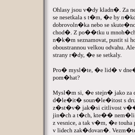
Ohlasy jsou v�dy kladn�. Za nec
se nesetkala s t�m, �e by n�
dobrovoln�ka nebo se skute�
chod�. Z po��tku u mnoh�ch 
n�k�m seznamovat, pustit si ho
oboustrannou velkou odvahu. Ale
strany r�dy, �e se setkaly.
Pro� mysl�te, �e lid� v d
pom�hat?
Mysl�m si, �e stejn� jako za d
d�le�it� soun�le�itost s dr
z�st�v� jak�si citlivost v�
jin�ch a t�ch, kte�� nem�l
z vesnice, a tak v�m, �e touha
v lidech zak�dovan�. Vezm�te