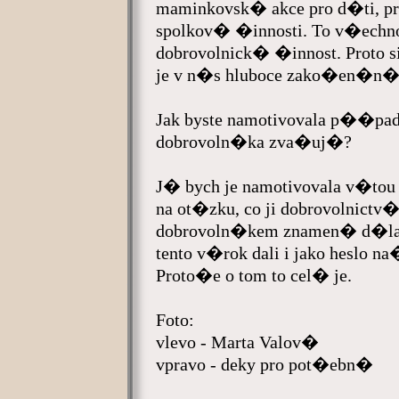
maminkovsk� akce pro d�ti, p
spolkov� �innosti. To v�ech
dobrovolnick� �innost. Proto
je v n�s hluboce zako�en�n�
Jak byste namotivovala p��p
dobrovoln�ka zva�uj�?
J� bych je namotivovala v�to
na ot�zku, co ji dobrovolni
dobrovoln�kem znamen� d�lat
tento v�rok dali i jako heslo
Proto�e o tom to cel� je.
Foto:
vlevo - Marta Valov�
vpravo - deky pro pot�ebn�