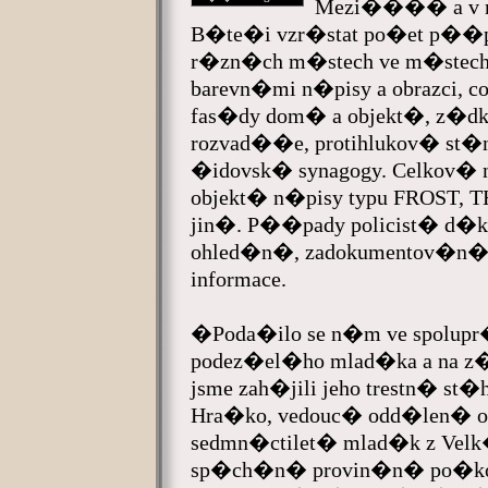
Mezi���� a v n
B�te�i vzr�stat po�et p��p
r�zn�ch m�stech ve m�stech 
barevn�mi n�pisy a obrazci, c
fas�dy dom� a objekt�, z�d
rozvad��e, protihlukov� st�ny
�idovsk� synagogy. Celkov� n
objekt� n�pisy typu FROST, 
jin�. P��pady policist� d�k
ohled�n�, zadokumentov�n� 
informace.
�Poda�ilo se n�m ve spolupr�
podez�el�ho mlad�ka a na
jsme zah�jili jeho trestn� st
Hra�ko, vedouc� odd�len� obe
sedmn�ctilet� mlad�k z Ve
sp�ch�n� provin�n� po�ko