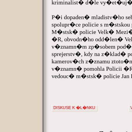
kriminalist� d�le vy�et�uj�
P�i dopaden� mladistv�ho se
spolupr�ce policie s m�stskou
M�stsk� policie Velk� Mezi
�R, obvodn�ho odd�len� V
v�znamn�m zp�sobem pod�lel
sprejerstv�, kdy na z�klad� 
kamerov�ch z�znamu ztoto�n
v�znamn� pomohla Policii �R 
vedouc� m�stsk� policie Jan K
DISKUSE K �L�NKU