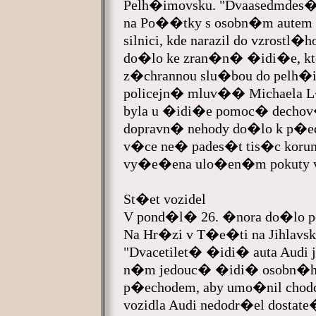
Pelh�imovsku. "Dvaasedmdes
na Po��tky s osobn�m autem �
silnici, kde narazil do vzrost
do�lo ke zran�n� �idi�e, kte
z�chrannou slu�bou do pelh�i
policejn� mluv�� Michaela 
byla u �idi�e pomoc� dechov
dopravn� nehody do�lo k p
v�ce ne� pades�t tis�c korun
vy�e�ena ulo�en�m pokuty
St�et vozidel
V pond�l� 26. �nora do�lo po
Na Hr�zi v T�e�ti na Jihlavs
"Dvacetilet� �idi� auta Aud
n�m jedouc� �idi� osobn�ho 
p�echodem, aby umo�nil cho
vozidla Audi nedodr�el dostat