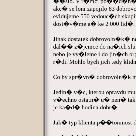
��slo. V r�mci po��d�n� a 
akc� se loni zapojilo 83 dobr
evidujeme 550 vedouc�ch skup
dost�v�me a� ke 2 000 lid�.
Jinak dostatek dobrovoln�k�
dal�� z�jemce do na�ich slu
nebo je vy�leme i do jin�ch or
r�di. Mohlo bych jich tedy kli
Co by spr�vn� dobrovoln�k 
Jedin� v�c, kterou opravdu m
v�echno ostatn� u� nen� tak 
je ka�d� hodina dobr�.
Jak� typ klienta p��tomnost