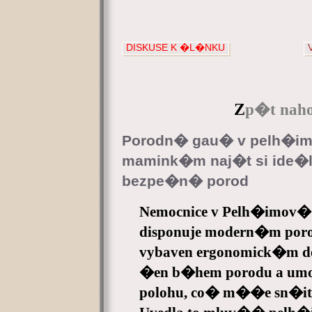
DISKUSE K �L�NKU
Z
p�t naho
Porodn� gau� v pelh�i
mamink�m naj�t si ide�l
bezpe�n� porod
Nemocnice v Pelh�imov�
disponuje modern�m por
vybaven ergonomick�m de
�en b�hem porodu a umo
polohu, co� m��e sn�it je