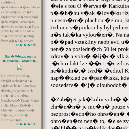
vyhl�ena
�ele s tou O �erven� Karkulc
�eskoslovensk� republika
p��b�hu v�ak �lov�ku riziko 
- v Jihlav� se ned�lo
v�bec nic. M�sto si d�l
o nesm�rn� plachou �elmu, kt
�ilo sv�m ustaran�m
Jedinou v�jimkou by byl jedine
�ivotem na konci v�lky a
prakticky nikdo se zde o
n�s tak�ka vylou�en�. Na
ud�losti ve vzd�len�
p��pad vztekliny neobjevil u�
Praze p��li� nestaral.
cel� �l�nek...
nen� za posledn�ch 50 let 
zdrav� a voln� �ij�c� vlk z
Svat� V�clav mistra
�lezingera u Minorit�...
t�chto fakt lze ��ct, �e zdra
ne�kodn�,� tvrd� �editel Ko
Doslova v posledn�
nap��klad ze �pan�lska, kde
chv�li zachr�n�n�
sousedstv� �ij� dlouhodob�
d�lo socha�e Jaroslava
�lezingera je dodnes k
vid�n� v chr�mu
�Zab�jet jak�koliv voln�
Nanebevzet� Panny Marie
chr�n�n� je mo�n� pouze v
v ulici Matky Bo�� v
Jihlav�. Je j�m svat�
bezprost�edn�ho ohro�en� �i
V�clav, posledn�
ohro�en�m nen� to, �e se
mistrovo d�lo...
cel� �l�nek...
p�ibl�� na n�kolik des�tek 