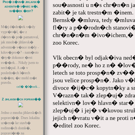
Pro� d�vn� jihlavsk�
sou�asnosti u n�s chr�n�n jak
adventn� v�nec m�l
zabit� je tak trestn�m �inem.
sv��ek �est?
Bernsk� �mluva, tedy �mluva 
fl�ry a p��rodn�ch stanovi
M�j d�de�ek v�dy
vypr�v�l, �e z
chr�n�n�m �ivo�ichem,� z
d�tstv� pr� pamatoval,
zoo Korec.
jak mnoh� jihlavsk�
adventn� v�nce m�ly -
kdov�pro�? - nam�sto
Vlk obecn� byl odjak�iva n
�ty� dokonce �est
sv��ek... Nikdy jsem to
p��rody, ne� ho z n� �lov�k 
nech�pal. A a� v
letech se toto prosp�n� zv�
posledn�ch l�tech
tu��m, �e mohl m�t
jsou velice prosp�n�. Jako v
pravdu.
divoce �ij�c� kopytn�ky a s
cel� �l�nek...
V�razn� tak� zlep�uj� zdra
Z jihlavsk�ch popravi��
selektivn� lov� hlavn� sta
zlep�uj� i jej� v�kovou struk
Jedno z mnoha jihlavsk�ch
jejich n�vratu v�it a ne prot
popravi��. Dnes lokalita
ur�en� ke stavb�
�editel zoo Korec.
rodinn�ch domk�,
popravi�t� na