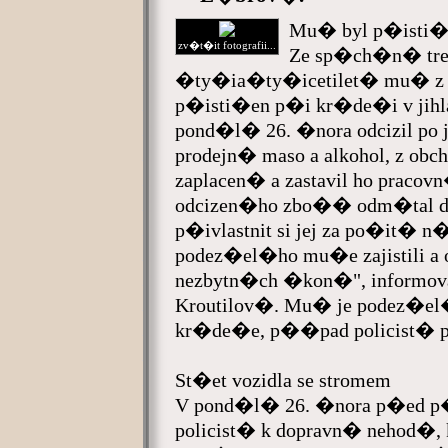
Mu� byl p�isti�
zv�t�it fotografii...
Ze sp�ch�n� tre
�ty�ia�ty�icetilet� mu� z 
p�isti�en p�i kr�de�i v ji
pond�l� 26. �nora odcizil po 
prodejn� maso a alkohol, z obc
zaplacen� a zastavil ho pracov
odcizen�ho zbo�� odm�tal do
p�ivlastnit si jej za po�it� 
podez�el�ho mu�e zajistili a
nezbytn�ch �kon�", informov
Kroutilov�. Mu� je podez�
kr�de�e, p��pad policist�
St�et vozidla se stromem
V pond�l� 26. �nora p�ed p�
policist� k dopravn� nehod�, kt