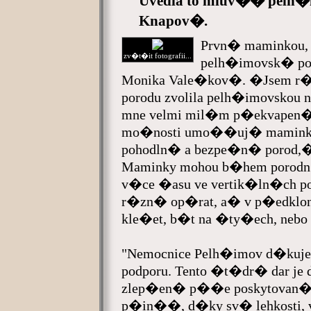
Uvedla to mluv�� pelh�
Knapov�.
Prvn� maminkou,
zv�t�it fotografii...
pelh�imovsk� por
Monika Vale�kov�. �Jsem r�
porodu zvolila pelh�imovskou 
mne velmi mil�m p�ekvapen�m
mo�nosti umo��uj� mamink�m
pohodln� a bezpe�n� porod,�
Maminky mohou b�hem porodn�
v�ce �asu ve vertik�ln�ch p
r�zn� op�rat, a� v p�edklon
kle�et, b�t na �ty�ech, nebo 
"Nemocnice Pelh�imov d�kuje
podporu. Tento �t�dr� dar j
zlep�en� p��e poskytovan
p�in��, d�ky sv� lehkosti, va