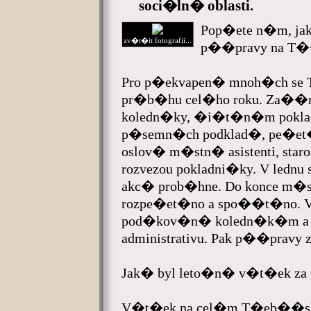
soci�ln� oblasti.
Pop�ete n�m, j
zv�t�it fotografii...
p��pravy na T�
Pro p�ekvapen� mnoh�ch se
pr�b�hu cel�ho roku. Za��n�
koledn�ky, �i�t�n�m poklad
p�semn�ch podklad�, pe�et
oslov� m�stn� asistenti, sta
rozvezou pokladni�ky. V ledn
akc� prob�hne. Do konce m�
rozpe�et�no a spo��t�no. V
pod�kov�n� koledn�k�m a 
administrativu. Pak p��pravy
Jak� byl leto�n� v�t�ek za
V�t�ek na cel�m T�eb��sk