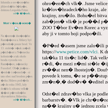
lidumila a osv�cen�ho
ohro�en�ch vlk�. Jsme velice 
jihlavsk�ho l�ka�e,
kr�lov�hradeck�ho kraje, ale 
doktora Leopolda Fritze.
cel� �l�nek...
krajiny, zru�ilo. Bohu�el bitva
zab�jen� vlk� je po��d p
Most v �dol� mord�
ZOO T�bor Ev�en Korec a vy
aby ji v tomto boji podpo�ili.
Na �zem� dne�n�ho
Rant��ova u Jihlavy byl
p�vodn� pouze brod. Ve
�P�ed �asem jsme zalo�ili peti
13. stolet� v�ak za�ali
https://
www.petice.com/vlci.
K d
p�ich�zet z N�mecka
kolonist� a tak okolo
tak�ka 11 tis�c lid�. Tak velk
brodu vyrostla ves
r�di, �e mezi n�mi st�le �i
Rant��ov, n�mecky
Fussdorf. Ob� jm�na -
zv��at nen� lhostejn�. Douf�m
�esk� i n�meck� - si
povede k tomu, �e se p��st
tato obec nad brodem p�es
�eku Jihlavu podr�ela
zm�n�,� dod�v� �editel zo
a� do roku 1945, kdy
do�lo k odsunu velk�
��sti p�vodn�ho
Odst�el zdrav�ho vlka je podl
obyvatelstva Jihlavska.
barbarstv�. �Vlk je chr�n�n
cel� �l�nek...
na�� krajiny u� jednou zcela v