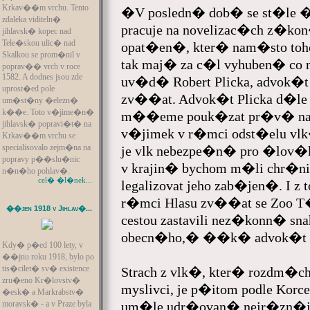
Krkav��m vrchu. Tento
�V posledn� dob� se st�le �
zdaleka viditeln�
pracuje na novelizac�ch z�
jihlavsk� kopec nad
Tele�skou ulic� nad
opat�en�, kter� nam�sto toho,
Skalkou se prom�nil v
tak maj� za c�l vyhuben� c
poprav�� vrch v roce
1582. A dodnes jsou zde
uv�d� Robert Plicka, advok�t a
uprost�ed pole
zv��at. Advok�t Plicka d�le
um�st�ny �elezn�
k��e. Toto v�jime�n�
m��eme pouk�zat pr�v� na n
jihlavsk� popravi�t� na
v�jimek v r�mci odst�elu vl
Krkav��m vrchu se
specialisovalo zejm�na na
je vlk nebezpe�n� pro �lov�
popravy p��slu�nic
v krajin� bychom m�li chr�nit,
n�n�ho pohlav�.
cel� �l�nek...
legalizovat jeho zab�jen�. I z 
r�mci Hlasu zv��at se Zoo 
��jen 1918 v Jihlav�...
cestou zastavili nez�konn� s
obecn�ho,� ��k� advok�t Rob
Kdy� p�ed 100 lety, v
��jnu roku 1918, bylo po
tis�cilet� sv� existence
Strach z vlk�, kter� rozdm
zru�eno Kr�lovstv�
myslivci, je p�itom podle Korc
�esk� a Markrabstv�
moravsk� - a v Praze byla
um�le udr�ovan� nejr�zn�j