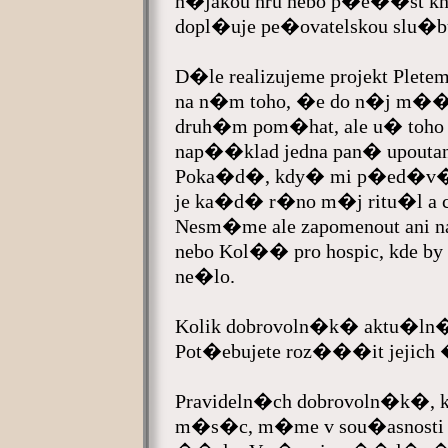
n�jakou hru nebo p�e��st k
dopl�uje pe�ovatelskou slu�b
D�le realizujeme projekt Plet
na n�m toho, �e do n�j m��e
druh�m pom�hat, ale u� toho t
nap��klad jedna pan� upouta
Poka�d�, kdy� mi p�ed�v
je ka�d� r�no m�j ritu�l 
Nesm�me ale zapomenout ani
nebo Kol�� pro hospic, kde b
ne�lo.
Kolik dobrovoln�k� aktu�ln
Pot�ebujete roz���it jejich
Pravideln�ch dobrovoln�k�,
m�s�c, m�me v sou�asnosti 