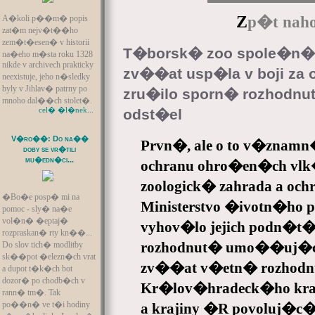
Z
A�koli p��m� popis
p�t naho
zat�m nejv�t��ho
zem�t�esen� v historii
T�borsk� zoo spole�n� 
na�eho m�sta roku 1328
nikde v archivech prakticky
zv��at usp�la v boji za o
neexistuje, jeho n�sledky
byly v Jihlav� patrny po
zru�ilo sporn� rozhodn
mnoho dal��ch stolet�.
cel� �l�nek...
odst�el
V�ro��: Do na��
Prvn�, ale o to v�znam
doby se vr�tili
mu�edn�ci...
ochranu ohro�en�ch vlk
zoologick� zahrada a och
�Bo�e posp� mi na
Ministerstvo �ivotn�ho 
pomoc - sly� na�e
vol�n� �eptaj�
vyhov�lo jejich podn�t�
rozpraskan� rty kn��...
rozhodnut� umo��uj�c�
Do slov tich� modlitby
sk��pot �elezn�ch vrat
zv��at v�etn� rozhod
a dupot t�k�ch bot
dozor� po chodb�ch v
Kr�lov�hradeck�ho kraj
rann� tm�. Tak
po��n� ve t�i hodiny
a krajiny �R povoluj�c