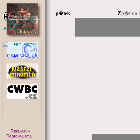
Z
p�tek
p�t na 
(pokud chcete vlo�it
sv�j inzer�t,
p�e�t�te si zde jak na
to...)
:
Reklama v
Regionalistu...