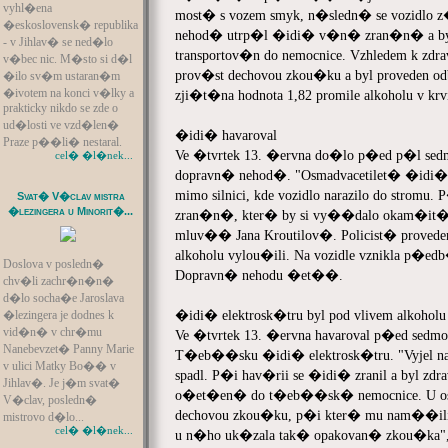
vyhl�ena
most� s vozem smyk, n�sledn� se vozidlo z�
�eskoslovensk� republika
nehod� utrp�l �idi� v�n� zran�n� a byl 
- v Jihlav� se ned�lo
transportov�n do nemocnice. Vzhledem k z
v�bec nic. M�sto si d�l
prov�st dechovou zkou�ku a byl proveden 
�ilo sv�m ustaran�m
�ivotem na konci v�lky a
zji�t�na hodnota 1,82 promile alkoholu v kr
prakticky nikdo se zde o
ud�losti ve vzd�len�
�idi� havaroval
Praze p��li� nestaral.
Ve �tvrtek 13. �ervna do�lo p�ed p�l sedmou
cel� �l�nek...
dopravn� nehod�. "Osmadvacetilet� �idi� au
mimo silnici, kde vozidlo narazilo do stro
Svat� V�clav mistra
�lezingera u Minorit�...
zran�n�, kter� by si vy��dalo okam�it�
mluv�� Jana Kroutilov�. Policist� prove
alkoholu vylou�ili. Na vozidle vznikla p�
Doslova v posledn�
Dopravn� nehodu �et��.
chv�li zachr�n�n�
d�lo socha�e Jaroslava
�idi� elektrosk�tru byl pod vlivem alkoholu
�lezingera je dodnes k
vid�n� v chr�mu
Ve �tvrtek 13. �ervna havaroval p�ed sedmo
Nanebevzet� Panny Marie
T�eb��sku �idi� elektrosk�tru. "Vyjel 
v ulici Matky Bo�� v
spadl. P�i hav�rii se �idi� zranil a byl zd
Jihlav�. Je j�m svat�
o�et�en� do t�eb��sk� nemocnice. U osm
V�clav, posledn�
dechovou zkou�ku, p�i kter� mu nam��ili h
mistrovo d�lo...
cel� �l�nek...
u n�ho uk�zala tak� opakovan� zkou�ka", i