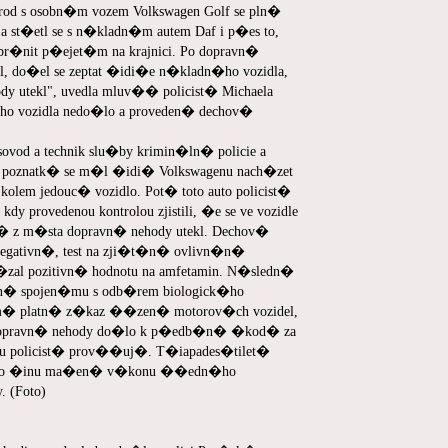
 s osobn�m vozem Volkswagen Golf se pln�
st�etl se s n�kladn�m autem Daf i p�es to,
�nit p�ejet�m na krajnici. Po dopravn�
l, do�el se zeptat �idi�e n�kladn�ho vozidla,
y utekl", uvedla mluv�� policist� Michaela
 vozidla nedo�lo a proveden� dechov�
vod a technik slu�by krimin�ln� policie a
znatk� se m�l �idi� Volkswagenu nach�zet
kolem jedouc� vozidlo. Pot� toto auto policist�
y provedenou kontrolou zjistili, �e se ve vozidle
� z m�sta dopravn� nehody utekl. Dechov�
egativn�, test na zji�t�n� ovlivn�n�
�zal pozitivn� hodnotu na amfetamin. N�sledn�
� spojen�mu s odb�rem biologick�ho
m� platn� z�kaz ��zen� motorov�ch vozidel,
m dopravn� nehody do�lo k p�edb�n� �kod� za
du policist� prov��uj�. T�iapades�tilet�
�ho �inu ma�en� v�konu ��edn�ho
. (Foto)