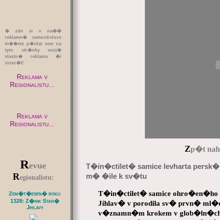
� zde si v na��
reklamn� samoobsluze
m��ete p�idat sem na
tyto str�nky svoj�
vlastn� reklamu �i
inzer�t!
Reklama v
Regionalistu...
Reklama v
Regionalistu...
Z
p�t naho
R
evue
T�in�ctilet� samice levharta persk
R
m� �ile k sv�tu
egionalistu:
T�in�ctilet� samice ohro�en�ho l
Zem�t�esen� roku
1328: Z�nik Star�
Jihlav� v porodila sv� prvn� ml
Jihlavy
v�znamn�m krokem v glob�ln�ch