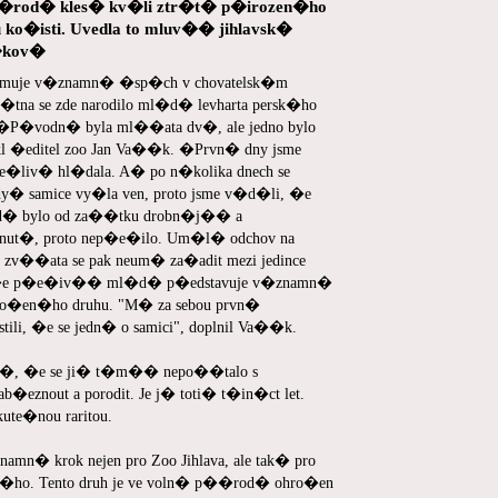
p��rod� kles� kv�li ztr�t� p�irozen�ho
 ko�isti. Uvedla to mluv�� jihlavsk�
�kov�
znamuje v�znamn� �sp�ch v chovatelsk�m
�tna se zde narodilo ml�d� levharta persk�ho
a). �P�vodn� byla ml��ata dv�, ale jedno bylo
�editel zoo Jan Va��k. �Prvn� dny jsme
pe�liv� hl�dala. A� po n�kolika dnech se
dy� samice vy�la ven, proto jsme v�d�li, �e
�d� bylo od za��tku drobn�j�� a
inut�, proto nep�e�ilo. Um�l� odchov na
 zv��ata se pak neum� za�adit mezi jedince
l, �e p�e�iv�� ml�d� p�edstavuje v�znamn�
ro�en�ho druhu. "M� za sebou prvn�
tili, �e se jedn� o samici", doplnil Va��k.
��, �e se ji� t�m�� nepo��talo s
eznout a porodit. Je j� toti� t�in�ct let.
ute�nou raritou.
mn� krok nejen pro Zoo Jihlava, ale tak� pro
k�ho. Tento druh je ve voln� p��rod� ohro�en