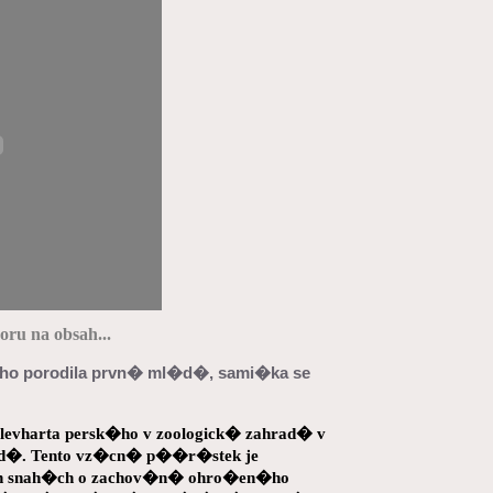
ru na obsah...
�ho porodila prvn� ml�d�, sami�ka se
evharta persk�ho v zoologick� zahrad� v
�d�. Tento vz�cn� p��r�stek je
 snah�ch o zachov�n� ohro�en�ho