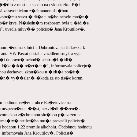
�tilo z mostu a spadlo na cyklostezku. P�i
zdravotnickou z�chrannou slu�bou
dravotn�mu stavu �idi�e u n�ho nebylo mo�n�
odb�r krve. N�sledn�m rozborem byla u �idi�e
vi", uvedla mluv�� policist� Jana Kroutilov�.
 r�no na silnici u Dobroutova na Jihlavsku k
ta VW Passat dostal s vozidlem smyk a vyjel
mu. P�i dopravn� nehod� neutrp�l �idi�
 l�ka�sk� o�et�en�", informovala policejn�
denou dechovou zkou�kou u �idi�e po�it�
edb�n� vy��slen� �koda za sto tis�c korun.
u hodinou ve�er u obce Ra�erovice na
na nezpevn�nou ��st, nezvl�dl ��zen� a
ravotnickou z�chrannou slu�bou p�evezen na
a�ty�icetilet�ho mu�e provedli policist�
odnotu 1,22 promile alkoholu. Obdobnou hodnotu
nformovala Jana Kroutilov�. Policist�