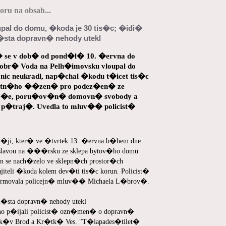
ru na obsah...
upal do domu, �koda je 30 tis�c; �idi�
�sta dopravn� nehody utekl
se v dob� od pond�l� 10. �ervna do
Dobr� Voda na Pelh�imovsku vloupal do
c neukradl, nap�chal �kodu t�icet tis�c
trestn�ho ��zen� pro podez�en� ze
�e, poru�ov�n� domovn� svobody a
 p�traj�. Uvedla to mluv�� policist�
d�ji, kter� ve �tvrtek 13. �ervna b�hem dne
 Oslavou na ���rsku ze sklepa bytov�ho domu
se nach�zelo ve sklepn�ch prostor�ch
iteli �koda kolem dev�ti tis�c korun. Policist�
nformovala policejn� mluv�� Michaela L�brov�.
�sta dopravn� nehody utekl
o p�ijali policist� ozn�men� o dopravn�
�k�v Brod a Kr�tk� Ves. "T�iapades�tilet�