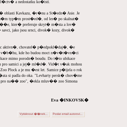
�ctv� a nedostatku ko�isti.
oblasti Kavkazu, �r�nu a St�edn� Asie. Je
n�m typ�m prost�ed�, od les� po skalnat�
v��e, kter� preferuje skryt� m�sta a lov�
avci, jako jsou srnci, divok� kozy, divok�
aktivn�, chovatel� p�edpokl�daj�, �e
ho v�b�hu, kde ho budou moct n�v�t�vn�ci
ikace mimo porodn� boudu. Do t�to ubikace
u pro samici a jej� ml�d�. Vid�t v�ak mohou
 Zoo Plock a je mu �est let. Samice p�ijela o rok
�ata si padla do oka. "Levharty persk� chov�me
uh pro na�� zoo", �ekla mluv�� zoo Simona
Eva �INKOVSK�
Vytisknout �l�nek...
Poslat email autorovi...