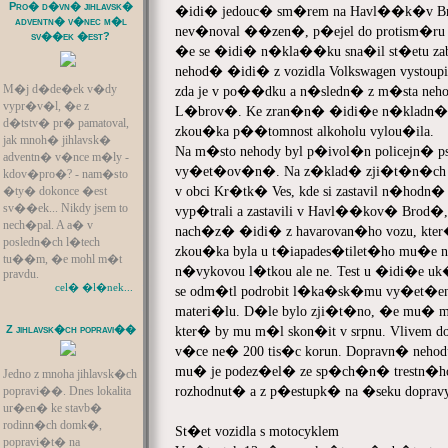
Pro� d�vn� jihlavsk�
�idi� jedouc� sm�rem na Havl��k�v Brod
adventn� v�nec m�l
nev�noval ��zen�, p�ejel do protism�ru a 
sv��ek �est?
�e se �idi� n�kla��ku sna�il st�etu zabr
nehod� �idi� z vozidla Volkswagen vystoupi
M�j d�de�ek v�dy
zda je v po��dku a n�sledn� z m�sta nehod
vypr�v�l, �e z
L�brov�. Ke zran�n� �idi�e n�kladn�ho
d�tstv� pr� pamatoval,
zkou�ka p��tomnost alkoholu vylou�ila.
jak mnoh� jihlavsk�
Na m�sto nehody byl p�ivol�n policejn� pso
adventn� v�nce m�ly -
vy�et�ov�n�. Na z�klad� zji�t�n�ch po
kdov�pro�? - nam�sto
v obci Kr�tk� Ves, kde si zastavil n�hodn� 
�ty� dokonce �est
sv��ek... Nikdy jsem to
vyp�trali a zastavili v Havl��kov� Brod�, kd
nech�pal. A a� v
nach�z� �idi� z havarovan�ho vozu, kter
posledn�ch l�tech
zkou�ka byla u t�iapades�tilet�ho mu�e n
tu��m, �e mohl m�t
n�vykovou l�tkou ale ne. Test u �idi�e uk
pravdu.
cel� �l�nek...
se odm�tl podrobit l�ka�sk�mu vy�et�en
materi�lu. D�le bylo zji�t�no, �e mu� 
Z jihlavsk�ch popravi��
kter� by mu m�l skon�it v srpnu. Vlive
v�ce ne� 200 tis�c korun. Dopravn� neho
mu� je podez�el� ze sp�ch�n� trestn
Jedno z mnoha jihlavsk�ch
popravi��. Dnes lokalita
rozhodnut� a z p�estupk� na �seku dopravy
ur�en� ke stavb�
rodinn�ch domk�,
St�et vozidla s motocyklem
popravi�t� na