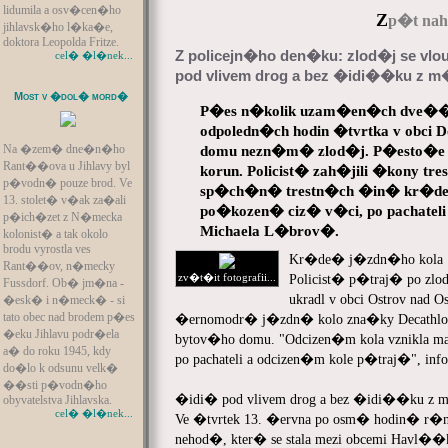
lidumila a osv�cen�ho
Z
p�t naho
jihlavsk�ho l�ka�e,
doktora Leopolda Fritze.
Z policejn�ho den�ku: zlod�j se vlo
cel� �l�nek...
pod vlivem drog a bez �idi��ku z m
Most v �dol� mord�
P�es n�kolik uzam�en�ch dve�� 
odpoledn�ch hodin �tvrtka v obci 
Na �zem� dne�n�ho
domu nezn�m� zlod�j. P�esto�e ni
Rant��ova u Jihlavy byl
korun. Policist� zah�jili �kony 
p�vodn� pouze brod. Ve
sp�ch�n� trestn�ch �in� kr�de
13. stolet� v�ak za�ali
po�kozen� ciz� v�ci, po pachateli
p�ich�zet z N�mecka
Michaela L�brov�.
kolonist� a tak okolo
brodu vyrostla ves
Kr�de� j�zdn�ho kola
Rant��ov, n�mecky
zv�t�it fotografii...
Policist� p�traj� po zlo
Fussdorf. Ob� jm�na -
ukradl v obci Ostrov nad
�esk� i n�meck� - si
tato obec nad brodem p�es
�ernomodr� j�zdn� kolo zna�ky Decathlon 
�eku Jihlavu podr�ela
bytov�ho domu. "Odcizen�m kola vznikla maj
a� do roku 1945, kdy
po pachateli a odcizen�m kole p�traj�", i
do�lo k odsunu velk�
��sti p�vodn�ho
�idi� pod vlivem drog a bez �idi��ku z m
obyvatelstva Jihlavska.
cel� �l�nek...
Ve �tvrtek 13. �ervna po osm� hodin� r�n
nehod�, kter� se stala mezi obcemi Havl�