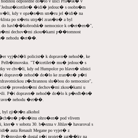
 hodinou odpoledne do�lo v ulici Pra�sk� v
ednat�icetilet� �idi� jedouc� s osobn�m
chv�li, kdy v opa�n�m sm�ru jel �idi� na
yklista po st�etu utrp�l zran�n� a byl
en do havl��kobrodsk� nemocnice k o�et�en�",
eden�mi dechov�mi zkou�kami p��tomnost
avn� nehodu �et��.
�er vyj�d�li policist� k dopravn� nehod�, ke
v na Pelh�imovsku. "T�icetilet� mu� jedouc� s
y ve chv�li, kdy od Humpolce po hlavn� silnici
. P�i dopravn� nehod� do�lo ke zran�n� p�ti
dravotnickou z�chrannou slu�bou do nemocnice",
icist� proveden�mi dechov�mi zkou�kami u
�ili. P�i dopravn� nehod� do�lo k p�edb�n�
opravn� nehodu �et��.
, byl zji�t�n alkohol
 sp�ch�n� p�e�inu ohro�en� pod vlivem
ter� v sobotu 30. b�ezna v Jihlav� havaroval s
di� auta Renault Megane po vyjet� z
Pr�myslov� dostal p�i projet� zat��ky na