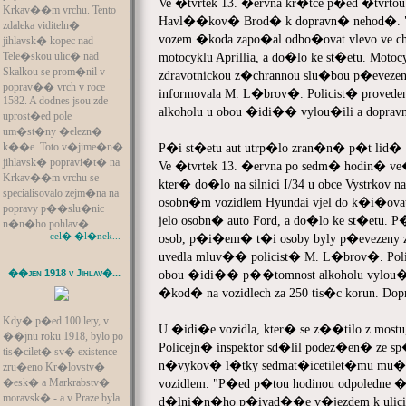
Ve �tvrtek 13. �ervna kr�tce p�ed �tvrtou
Krkav��m vrchu. Tento
Havl��kov� Brod� k dopravn� nehod�. "J
zdaleka viditeln�
vozem �koda zapo�al odbo�ovat vlevo ve 
jihlavsk� kopec nad
Tele�skou ulic� nad
motocyklu Aprillia, a do�lo ke st�etu. Motoc
Skalkou se prom�nil v
zdravotnickou z�chrannou slu�bou p�evez
poprav�� vrch v roce
informovala M. L�brov�. Policist� prov
1582. A dodnes jsou zde
alkoholu u obou �idi�� vylou�ili a dopr
uprost�ed pole
um�st�ny �elezn�
k��e. Toto v�jime�n�
P�i st�etu aut utrp�lo zran�n� p�t lid�
jihlavsk� popravi�t� na
Ve �tvrtek 13. �ervna po sedm� hodin� ve
Krkav��m vrchu se
kter� do�lo na silnici I/34 u obce Vystrko
specialisovalo zejm�na na
osobn�m vozidlem Hyundai vjel do k�i�ovatk
popravy p��slu�nic
jelo osobn� auto Ford, a do�lo ke st�etu
n�n�ho pohlav�.
cel� �l�nek...
osob, p�i�em� t�i osoby byly p�evezeny z
uvedla mluv�� policist� M. L�brov�. Pol
��jen 1918 v Jihlav�...
obou �idi�� p��tomnost alkoholu vylou
�kod� na vozidlech za 250 tis�c korun. D
Kdy� p�ed 100 lety, v
U �idi�e vozidla, kter� se z��tilo z mostu
��jnu roku 1918, bylo po
Policejn� inspektor sd�lil podez�en� ze
tis�cilet� sv� existence
n�vykov� l�tky sedmat�icetilet�mu mu�i, k
zru�eno Kr�lovstv�
�esk� a Markrabstv�
vozidlem. "P�ed p�tou hodinou odpoledne �i
moravsk� - a v Praze byla
d�lni�n�ho p�ivad��e v�jezdem k ulici 