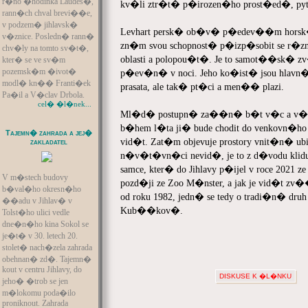
r�no �hodinka Laudes�,
kv�li ztr�t� p�irozen�ho prost�ed�, pytl
rann�ch chval brevi��e,
v podzem� jihlavsk�
Levhart persk� ob�v� p�edev��m horsk� 
v�znice. Posledn� rann�
zn�m svou schopnost� p�izp�sobit se r�z
chv�ly na tomto sv�t�,
oblasti a polopou�t�. Je to samot��sk� z
kter� se ve sv�m
pozemsk�m �ivot�
p�ev�n� v noci. Jeho ko�ist� jsou hlavn� s
modl� kn�� Franti�ek
prasata, ale tak� pt�ci a men�� plazi.
Pa�il a V�clav Drbola.
cel� �l�nek...
Ml�d� postupn� za��n� b�t v�c a v�c 
b�hem l�ta ji� bude chodit do venkovn�
Tajemn� zahrada a jej�
vid�t. Zat�m objevuje prostory vnit�n� ub
zakladatel
n�v�t�vn�ci nevid�, je to z d�vodu klid
samce, kter� do Jihlavy p�ijel v roce 2021 ze
V m�stech budovy
pozd�ji ze Zoo M�nster, a jak je vid�t zv�
b�val�ho okresn�ho
od roku 1982, jedn� se tedy o tradi�n� dr
��adu v Jihlav� v
Kub��kov�.
Tolst�ho ulici vedle
dne�n�ho kina Sokol se
je�t� v 30. letech 20.
stolet� nach�zela zahrada
obehnan� zd�. Tajemn�
kout v centru Jihlavy, do
DISKUSE K �L�NKU
jeho� �trob se jen
m�lokomu poda�ilo
proniknout. Zahrada