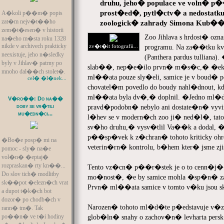
druhu, jeho� populace ve voln� 
prost�ed�, pytl�ctv� a nedostatku
A�koli p��m� popis
zat�m nejv�t��ho
zoologick� zahrady Simona Kub�
zem�t�esen� v historii
Zoo Jihlava s hrdost� o
na�eho m�sta roku 1328
nikde v archivech prakticky
zv�t�it fotografii...
programu. Na za��tku kv
neexistuje, jeho n�sledky
(Panthera pardus tullian
byly v Jihlav� patrny po
slab��, nep�e�ilo prvn� m�s�c,� �ekl 
mnoho dal��ch stolet�.
ml��ata pouze sly�eli, samice je v boud� 
cel� �l�nek...
chovatel�m povedlo do boudy nahl�dnout, k
ml��ata byla dv�,� doplnil. �Jedno ml
V�ro��: Do na��
doby se vr�tili
pravd�podobn� nebylo ani dostate�n� vyv
mu�edn�ci...
l�hev se v modern�ch zoo ji� ned�l�, tato
sv�ho druhu,� vysv�tlil Va��k a doda
p��sp�vek k z�chran� tohoto kriticky oh
�Bo�e posp� mi na
veterin�rn� kontrolu, b�hem kter� jsme zjis
pomoc - sly� na�e
vol�n� �eptaj�
rozpraskan� rty kn��...
Tento vz�cn� p��r�stek je o to cenn�j
Do slov tich� modlitby
mo�nost�, �e by samice mohla �sp�n� zab�
sk��pot �elezn�ch vrat
Prvn� ml��ata samice v tomto v�ku jsou sk
a dupot t�k�ch bot
dozor� po chodb�ch v
Narozen� tohoto ml�d�te p�edstavuje v�zna
rann� tm�. Tak
po��n� ve t�i hodiny
glob�ln� snahy o zachov�n� levharta pers