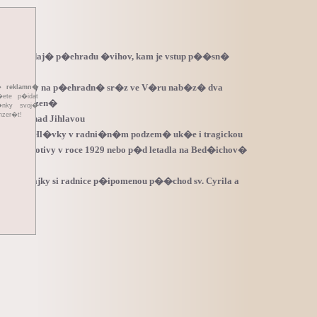
n� hl�daj� p�ehradu �vihov, kam je vstup p��sn�
 Tov�rny na p�ehradn� sr�z ve V�ru nab�z� dva
��
reklamn�
te p�idat
ly i posezen�
�nky svoj�
nzer�t!
les�ch nad Jihlavou
fi� Jana Hl�vky v radni�n�m podzem� uk�e i tragickou
� lokomotivy v roce 1929 nebo p�d letadla na Bed�ichov�
k� vlajky si radnice p�ipomenou p��chod sv. Cyrila a
avu