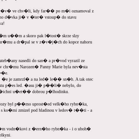
�v� ve chv�li, kdy far�� po m�i oznamoval z
eho d�vka ji� v �ter� vstoup� do stavu
va!
m u��m a skoro pak l�tost� skrze slzy
chr�mu a dr�pal se v z�v�j�ch do kopce nahoru
teb�any nasedli do san� a pr�vod vyrazil ze
v chr�mu Narozen� Panny Marie byla nev�sta
��e.
�e je zamrzl� a na led� le�� sn�h. A tak otec
tu p�es led. �asu ji� p��li� nebylo, do
v�ichni u�et�� dobrou p�lhodinku.
vozy byl p��mo uprost�ed velk�ho rybn�ka,
 s ko�mi zmizel pod hladinou v ledov� t��ti - a
m vodn�kovi z �ern�ho rybn�ka - i o uboh�
lkyni.