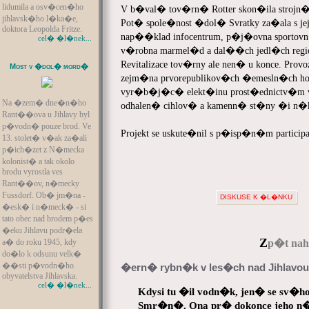
lidumila a osv�cen�ho
V b�val� tov�rn� Rotter skon�ila strojn� 
jihlavsk�ho l�ka�e,
Pot� spole�nost �dol� Svratky za�ala s j
doktora Leopolda Fritze.
nap��klad infocentrum, p�j�ovna sportovn�c
cel� �l�nek...
v�robna marmel�d a dal��ch jedl�ch re
Revitalizace tov�rny ale nen� u konce. Prov
Most v �dol� mord�
zejm�na prvorepublikov�ch �emesln�ch ho
vyr�b�j�c� elekt�inu prost�ednictv�m vod
Na �zem� dne�n�ho
odhalen� cihlov� a kamenn� st�ny �i n
Rant��ova u Jihlavy byl
p�vodn� pouze brod. Ve
Projekt se uskute�nil s p�isp�n�m partici
13. stolet� v�ak za�ali
p�ich�zet z N�mecka
kolonist� a tak okolo
brodu vyrostla ves
Rant��ov, n�mecky
Fussdorf. Ob� jm�na -
DISKUSE K �L�NKU
�esk� i n�meck� - si
tato obec nad brodem p�es
�eku Jihlavu podr�ela
Z
a� do roku 1945, kdy
p�t naho
do�lo k odsunu velk�
��sti p�vodn�ho
�ern� rybn�k v les�ch nad Jihlavou
obyvatelstva Jihlavska.
cel� �l�nek...
Kdysi tu �il vodn�k, jen� se sv�
Smr�n�. Ona pr� dokonce jeho n�kl