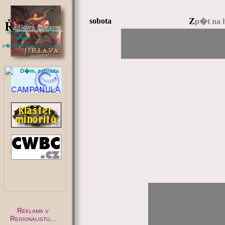
Z
sobota
p�t na 
(pokud chcete vlo�it
sv�j inzer�t,
p�e�t�te si zde jak na
to...)
:
Reklama v
Regionalistu...