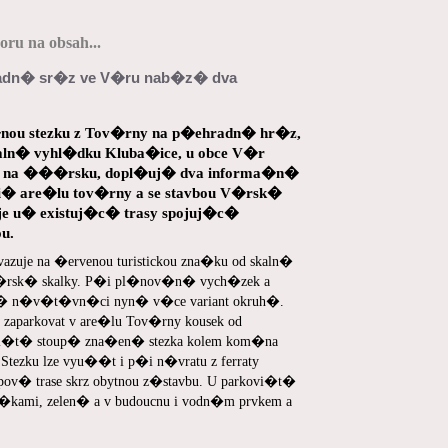
ru na obsah...
adn� sr�z ve V�ru nab�z� dva
u�nou stezku z Tov�rny na p�ehradn� hr�z,
aln� vyhl�dku Kluba�ice, u obce V�r
em na ���rsku, dopl�uj� dva informa�n�
ori� are�lu tov�rny a se stavbou V�rsk�
je u� existuj�c� trasy spojuj�c�
u.
azuje na �ervenou turistickou zna�ku od skaln�
�rsk� skalky. P�i pl�nov�n� vych�zek a
� n�v�t�vn�ci nyn� v�ce variant okruh�.
aparkovat v are�lu Tov�rny kousek od
ovi�t� stoup� zna�en� stezka kolem kom�na
Stezku lze vyu��t i p�i n�vratu z ferraty
pov� trase skrz obytnou z�stavbu. U parkovi�t�
kami, zelen� a v budoucnu i vodn�m prvkem a