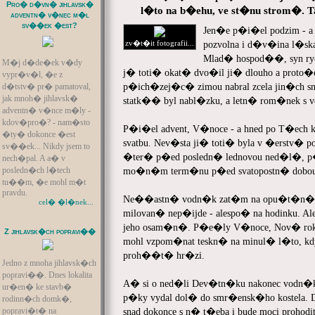
Pro� d�vn� jihlavsk�
l�to na b�ehu, ve st�nu strom�. 
adventn� v�nec m�l
sv��ek �est?
Jen�e p�i�el podzim - a j
zv�t�it fotografii...
pozvolna i d�v�ina l�sk
Mlad� hospod��, syn ry
M�j d�de�ek v�dy
j� toti� okat� dvo�il ji� dlouho a proto�
vypr�v�l, �e z
p�ich�zej�c� zimou nabral zcela jin�ch 
d�tstv� pr� pamatoval,
jak mnoh� jihlavsk�
statk�� byl nabl�zku, a letn� rom�nek s vo
adventn� v�nce m�ly -
kdov�pro�? - nam�sto
P�i�el advent, V�noce - a hned po T�ech k
�ty� dokonce �est
svatbu. Nev�sta ji� toti� byla v �erstv� 
sv��ek... Nikdy jsem to
�ter� p�ed posledn� lednovou ned�l�, 
nech�pal. A a� v
posledn�ch l�tech
mo�n�m term�nu p�ed svatopostn� dobou,
tu��m, �e mohl m�t
pravdu.
Ne��astn� vodn�k zat�m na opu�t�n� hr�
cel� �l�nek...
milovan� nep�ijde - alespo� na hodinku. A
jeho osam�n�. P�e�ly V�noce, Nov� rok,
Z jihlavsk�ch popravi��
mohl vzpom�nat teskn� na minul� l�to, kd
proh��t� hr�zi.
Jedno z mnoha jihlavsk�ch
popravi��. Dnes lokalita
A� si o ned�li Dev�tn�ku nakonec vodn�k 
ur�en� ke stavb�
p�ky vydal dol� do smr�ensk�ho kostela. D
rodinn�ch domk�,
popravi�t� na
snad dokonce s n� t�eba i bude moci prohodi