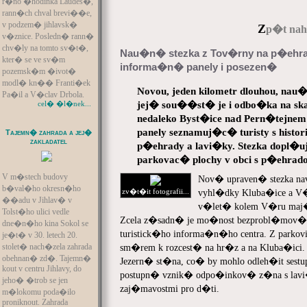
r�no �hodinka Laudes�,
rann�ch chval brevi��e,
v podzem� jihlavsk�
Z
p�t naho
v�znice. Posledn� rann�
chv�ly na tomto sv�t�,
Nau�n� stezka z Tov�rny na p�ehr
kter� se ve sv�m
informa�n� panely i posezen�
pozemsk�m �ivot�
modl� kn�� Franti�ek
Novou, jeden kilometr dlouhou, na
Pa�il a V�clav Drbola.
jej� sou��st� je i odbo�ka na sk
cel� �l�nek...
nedaleko Byst�ice nad Pern�tejn
panely seznamuj�c� turisty s hist
Tajemn� zahrada a jej�
zakladatel
p�ehrady a lavi�ky. Stezka dopl�u
parkovac� plochy v obci s p�ehrado
V m�stech budovy
Nov� upraven� stezka nav
b�val�ho okresn�ho
zv�t�it fotografii...
vyhl�dky Kluba�ice a V
��adu v Jihlav� v
v�let� kolem V�ru maj
Tolst�ho ulici vedle
Zcela z�sadn� je mo�nost bezprobl�mov� z
dne�n�ho kina Sokol se
turistick�ho informa�n�ho centra. Z park
je�t� v 30. letech 20.
stolet� nach�zela zahrada
sm�rem k rozcest� na hr�z a na Kluba�ici. 
obehnan� zd�. Tajemn�
Jezern� st�na, co� by mohlo odleh�it sestu
kout v centru Jihlavy, do
postupn� vznik� odpo�inkov� z�na s lavi�
jeho� �trob se jen
zaj�mavostmi pro d�ti.
m�lokomu poda�ilo
proniknout. Zahrada