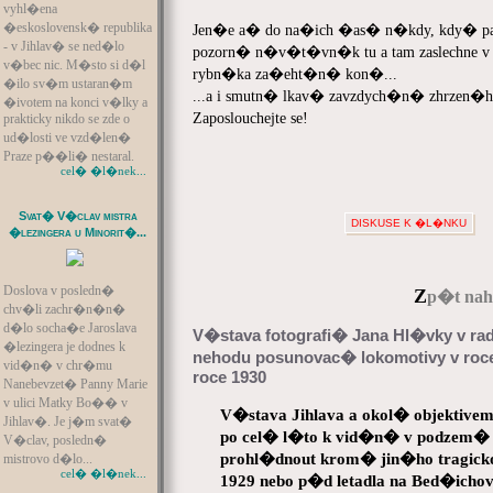
vyhl�ena
�eskoslovensk� republika
Jen�e a� do na�ich �as� n�kdy, kdy� pa
- v Jihlav� se ned�lo
pozorn� n�v�t�vn�k tu a tam zaslechne v l
v�bec nic. M�sto si d�l
rybn�ka za�eht�n� kon�...
�ilo sv�m ustaran�m
...a i smutn� lkav� zavzdych�n� zhrzen�h
�ivotem na konci v�lky a
Zaposlouchejte se!
prakticky nikdo se zde o
ud�losti ve vzd�len�
Praze p��li� nestaral.
cel� �l�nek...
Svat� V�clav mistra
DISKUSE K �L�NKU
�lezingera u Minorit�...
Doslova v posledn�
Z
p�t naho
chv�li zachr�n�n�
d�lo socha�e Jaroslava
V�stava fotografi� Jana Hl�vky v r
�lezingera je dodnes k
nehodu posunovac� lokomotivy v roc
vid�n� v chr�mu
roce 1930
Nanebevzet� Panny Marie
v ulici Matky Bo�� v
V�stava Jihlava a okol� objektive
Jihlav�. Je j�m svat�
po cel� l�to k vid�n� v podzem� ji
V�clav, posledn�
prohl�dnout krom� jin�ho tragicko
mistrovo d�lo...
cel� �l�nek...
1929 nebo p�d letadla na Bed�ichov