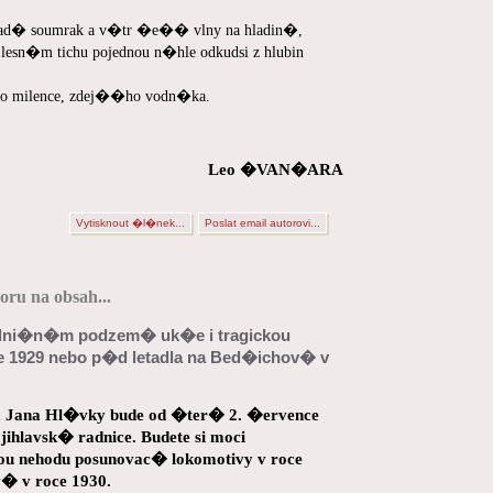
d� soumrak a v�tr �e�� vlny na hladin�,
esn�m tichu pojednou n�hle odkudsi z hlubin
o milence, zdej��ho vodn�ka.
Leo �VAN�ARA
Vytisknout �l�nek...
Poslat email autorovi...
ru na obsah...
adni�n�m podzem� uk�e i tragickou
e 1929 nebo p�d letadla na Bed�ichov� v
m Jana Hl�vky bude od �ter� 2. �ervence
hlavsk� radnice. Budete si moci
u nehodu posunovac� lokomotivy v roce
� v roce 1930.