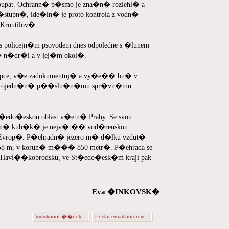
oupat. Ochrann� p�smo je zna�n� rozlehl� a
tupn�, ide�ln� je proto kontrola z vodn�
 Kroutilov�.
policejn�m psovodem dnes odpoledne s �lunem
� n�dr�i a v jej�m okol�.
upce, v�e zadokumentuj� a vy�e�� bu� v
 projedn�n� p��slu�n�mu spr�vn�mu
t�edo�eskou oblast v�etn� Prahy. Se svou
ilion� kub�k� je nejv�t�� vod�renskou
Evrop�. P�ehradn� jezero m� d�lku vzdut�
 58 m, v korun� m��� 850 metr�. P�ehrada se
 Havl��kobrodsku, ve St�edo�esk�m kraji pak
Eva �INKOVSK�
Vytisknout �l�nek...
Poslat email autorovi...