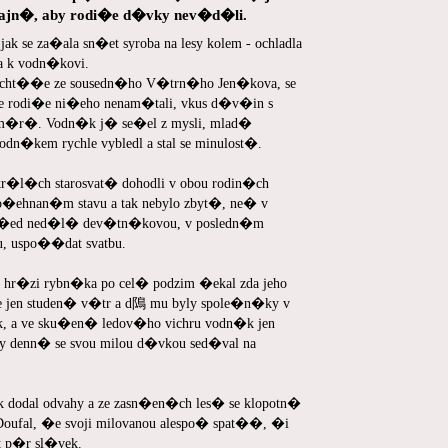
Tajn�, aby rodi�e d�vky nev�d�li.
ak se za�ala sn�et syroba na lesy kolem - ochladla
a k vodn�kovi.
cht��e ze sousedn�ho V�trn�ho Jen�kova, se
e rodi�e ni�eho nenam�tali, vkus d�v�in s
sm�r�. Vodn�k j� se�el z mysli, mlad�
dn�kem rychle vybledl a stal se minulost�.
r�l�ch starosvat� dohodli v obou rodin�ch
po�ehnan�m stavu a tak nebylo zbyt�, ne� v
p�ed ned�l� dev�tn�kovou, v posledn�m
 uspo��dat svatbu.
zi rybn�ka po cel� podzim �ekal zda jeho
le jen studen� v�tr a d隝 mu byly spole�n�ky v
 a ve sku�en� ledov�ho vichru vodn�k jen
y denn� se svou milou d�vkou sed�val na
dodal odvahy a ze zasn�en�ch les� se klopotn�
oufal, �e svoji milovanou alespo� spat��, �i
t p�r sl�vek.