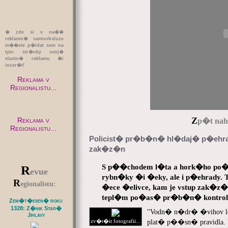
� zde si v na��
reklamn� samoobsluze
m��ete p�idat sem na
tyto str�nky svoj�
vlastn� reklamu �i
inzer�t!
Reklama v
Regionalistu...
Z
Reklama v
p�t naho
Regionalistu...
Policist� pr�b�n� hl�daj� p�ehra
zak�z�n
S p��chodem l�ta a hork�ho po�
R
evue
rybn�ky �i �eky, ale i p�ehrady.
R
egionalistu:
�ece �elivce, kam je vstup zak�z�
tepl�m po�as� pr�b�n� kontroluj
Zem�t�esen� roku
1328: Z�nik Star�
"Vodn� n�dr� �vihov l
Jihlavy
zv�t�it fotografii...
plat� p��sn� pravidla.