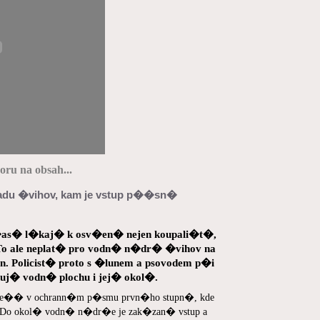
ru na obsah...
du �vihov, kam je vstup p��sn�
as� l�kaj� k osv�en� nejen koupali�t�,
 To ale neplat� pro vodn� n�dr� �vihov na
n. Policist� proto s �lunem a psovodem p�i
� vodn� plochu i jej� okol�.
e�� v ochrann�m p�smu prvn�ho stupn�, kde
 Do okol� vodn� n�dr�e je zak�zan� vstup a