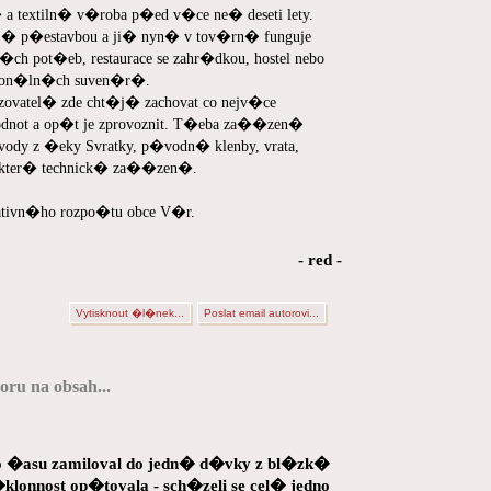
a textiln� v�roba p�ed v�ce ne� deseti lety.
ej� p�estavbou a ji� nyn� v tov�rn� funguje
h pot�eb, restaurace se zahr�dkou, hostel nebo
gion�ln�ch suven�r�.
ozovatel� zde cht�j� zachovat co nejv�ce
dnot a op�t je zprovoznit. T�eba za��zen�
y z �eky Svratky, p�vodn� klenby, vrata,
�kter� technick� za��zen�.
pativn�ho rozpo�tu obce V�r.
- red -
Vytisknout �l�nek...
Poslat email autorovi...
ru na obsah...
ho �asu zamiloval do jedn� d�vky z bl�zk�
onnost op�tovala - sch�zeli se cel� jedno