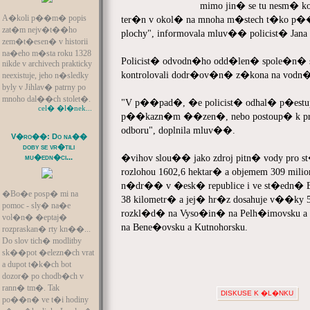
mimo jin� se tu nesm� k
A�koli p��m� popis
ter�n v okol� na mnoha m�stech t�ko p��s
zat�m nejv�t��ho
plochy", informovala mluv�� policist� Jana
zem�t�esen� v historii
na�eho m�sta roku 1328
Policist� odvodn�ho odd�len� spole�n� s 
nikde v archivech prakticky
kontrolovali dodr�ov�n� z�kona na vodn
neexistuje, jeho n�sledky
byly v Jihlav� patrny po
mnoho dal��ch stolet�.
"V p��pad�, �e policist� odhal� p�est
cel� �l�nek...
p��kazn�m ��zen�, nebo postoup� k
odboru", doplnila mluv��.
V�ro��: Do na��
doby se vr�tili
�vihov slou�� jako zdroj pitn� vody pro s
mu�edn�ci...
rozlohou 1602,6 hektar� a objemem 309 m
n�dr�� v �esk� republice i ve st�edn� 
�Bo�e posp� mi na
38 kilometr� a jej� hr�z dosahuje v��ky
pomoc - sly� na�e
rozkl�d� na Vyso�in� na Pelh�imovsku a
vol�n� �eptaj�
na Bene�ovsku a Kutnohorsku.
rozpraskan� rty kn��...
Do slov tich� modlitby
sk��pot �elezn�ch vrat
a dupot t�k�ch bot
dozor� po chodb�ch v
rann� tm�. Tak
DISKUSE K �L�NKU
po��n� ve t�i hodiny