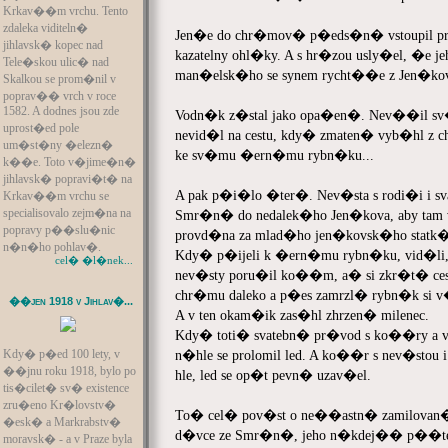
Krkav��m vrchu. Tento
zdaleka viditeln�
Jen�e do chr�mov� p�eds�n� vstoupil pr
jihlavsk� kopec nad
kazatelny ohl�ky. A s hr�zou usly�el, �e j
Tele�skou ulic� nad
man�elsk�ho se synem rycht��e z Jen�ko
Skalkou se prom�nil v
poprav�� vrch v roce
1582. A dodnes jsou zde
Vodn�k z�stal jako opa�en�. Nev��il sv�
uprost�ed pole
nevid�l na cestu, kdy� zmaten� vyb�hl z 
um�st�ny �elezn�
ke sv�mu �ern�mu rybn�ku...
k��e. Toto v�jime�n�
jihlavsk� popravi�t� na
A pak p�i�lo �ter�. Nev�sta s rodi�i i sva
Krkav��m vrchu se
specialisovalo zejm�na na
Smr�n� do nedalek�ho Jen�kova, aby tam 
popravy p��slu�nic
provd�na za mlad�ho jen�kovsk�ho statk
n�n�ho pohlav�.
Kdy� p�ijeli k �ern�mu rybn�ku, vid�li, 
cel� �l�nek...
nev�sty poru�il ko��m, a� si zkr�t� ces
chr�mu daleko a p�es zamrzl� rybn�k si 
��jen 1918 v Jihlav�...
A v ten okam�ik zas�hl zhrzen� milenec.
Kdy� toti� svatebn� pr�vod s ko��ry a 
Kdy� p�ed 100 lety, v
n�hle se prolomil led. A ko��r s nev�stou i
��jnu roku 1918, bylo po
hle, led se op�t pevn� uzav�el.
tis�cilet� sv� existence
zru�eno Kr�lovstv�
To� cel� pov�st o ne��astn� zamilovan�
�esk� a Markrabstv�
d�vce ze Smr�n�, jeho n�kdej�� p��te
moravsk� - a v Praze byla