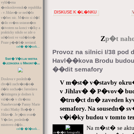
vyhl�ena
�eskoslovensk� republika
DISKUSE K �L�NKU
- v Jihlav� se ned�lo
v�bec nic. M�sto si d�l
�ilo sv�m ustaran�m
�ivotem na konci v�lky a
prakticky nikdo se zde o
Z
p�t naho
ud�losti ve vzd�len�
Praze p��li� nestaral.
cel� �l�nek...
Provoz na silnici I/38 pod
Svat� V�clav mistra
Havl��kova Brodu budou
�lezingera u Minorit�...
��dit semafory
Doslova v posledn�
V m�st� v�stavby okru�
chv�li zachr�n�n�
d�lo socha�e Jaroslava
v Jihlav� � P�vov� bude
�lezingera je dodnes k
�trn�ct dn� zaveden k
vid�n� v chr�mu
Nanebevzet� Panny Marie
semafory. Na sousedn� 
v ulici Matky Bo�� v
Jihlav�. Je j�m svat�
v�i�ky budou v tomto te
V�clav, posledn�
mistrovo d�lo...
Na m�st� se akt
cel� �l�nek...
zv�t�it fotografii...