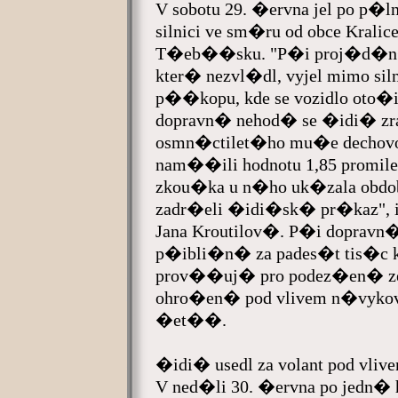
V sobotu 29. �ervna jel po p�
silnici ve sm�ru od obce Kralic
T�eb��sku. "P�i proj�d�n� 
kter� nezvl�dl, vyjel mimo siln
p��kopu, kde se vozidlo oto�
dopravn� nehod� se �idi� zrani
osmn�ctilet�ho mu�e dechov
nam��ili hodnotu 1,85 promil
zkou�ka u n�ho uk�zala obdob
zadr�eli �idi�sk� pr�kaz", 
Jana Kroutilov�. P�i dopravn
p�ibli�n� za pades�t tis�c 
prov��uj� pro podez�en� z
ohro�en� pod vlivem n�vyko
�et��.
�idi� usedl za volant pod vliv
V ned�li 30. �ervna po jedn� h