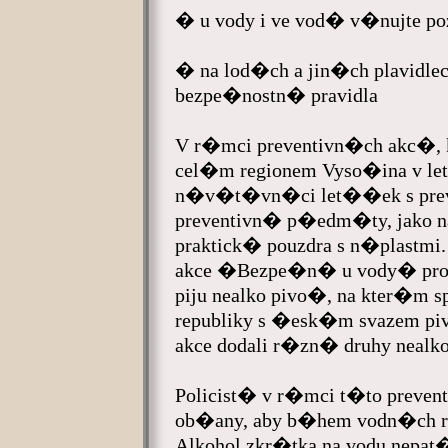
� u vody i ve vod� v�nujte p
� na lod�ch a jin�ch plavidle
bezpe�nostn� pravidla
V r�mci preventivn�ch akc�
cel�m regionem Vyso�ina v l
n�v�t�vn�ci let��ek s prev
preventivn� p�edm�ty, jako
praktick� pouzdra s n�plastmi.
akce �Bezpe�n� u vody� pro
piju nealko pivo�, na kter�m s
republiky s �esk�m svazem piv
akce dodali r�zn� druhy nealk
Policist� v r�mci t�to preven
ob�any, aby b�hem vodn�ch ra
Alkohol zkr�tka na vodu nepa