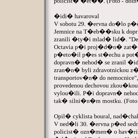
policist� �et��. (Foto - dol
�idi� havaroval
V sobotu 29. �ervna do�lo p�e
Jemnice na T�eb��sku k dopr
zranili �ty�i mlad� lid�. "D
Octavia p�i proj�d�n� zat��k
p�eto�il p�es st�echu a pot�
dopravn� nehod� se zranil �id
zran�n� byli zdravotnickou z
transportov�n� do nemocnice", 
provedenou dechovou zkou�kou
vylou�ili. P�i dopravn� nehod
tak� silni�n�m mostku. (Foto
Opil� cyklista boural, nad�c
V ned�li 30. �ervna p�ed sed
policist� ozn�men� o hav�rii 