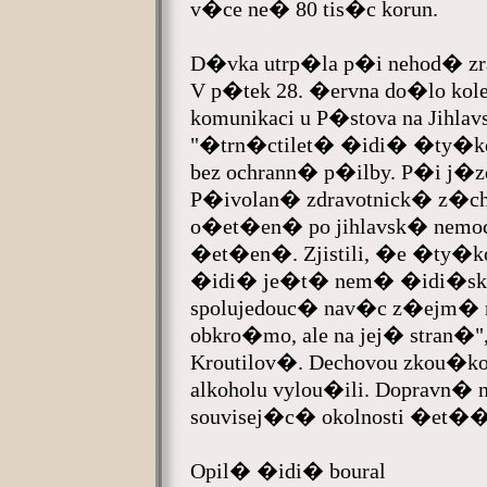
v�ce ne� 80 tis�c korun.
D�vka utrp�la p�i nehod� 
V p�tek 28. �ervna do�lo kol
komunikaci u P�stova na Jihla
"�trn�ctilet� �idi� �ty�kolk
bez ochrann� p�ilby. P�i j�zd
P�ivolan� zdravotnick� z�ch
o�et�en� po jihlavsk� nemocni
�et�en�. Zjistili, �e �ty�ko
�idi� je�t� nem� �idi�sk
spolujedouc� nav�c z�ejm� 
obkro�mo, ale na jej� stran�"
Kroutilov�. Dechovou zkou�k
alkoholu vylou�ili. Dopravn�
souvisej�c� okolnosti �et��
Opil� �idi� boural