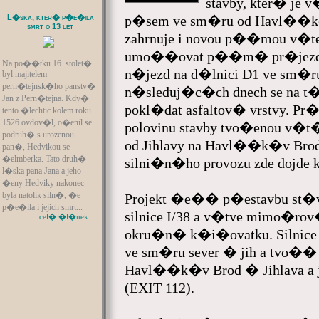
stavby, kter� je
L�ska, kter� p�e�ila
p�sem ve sm�ru od Havl��kova
smrt o 13 let
zahrnuje i novou p��mou v�te
umo��ovat p��m� pr�jezd 
Na po��tku 16. stolet�
n�jezd na d�lnici D1 ve sm�r
byl majitelem
pern�tejnsk�ho panstv�
n�sleduj�c�ch dnech se na t�
Jan z Pern�tejna. Kdy�
pokl�dat asfaltov� vrstvy. Pr�
tento �lechtic kolem roku
1526 ovdov�l, o�enil se
polovinu stavby tvo�enou v
podruh� s urozenou
od Jihlavy na Havl��k�v Bro
pan�, Hedvikou se
�elmberka. Tato druh�
silni�n�ho provozu zde dojde
l�ska pana Jana a jeho
�eny Hedviky nakonec
byla natolik siln�, �e
Projekt �e�� p�estavbu st
p�e�ila i jejich smrt...
silnice I/38 a v�tve mimo�r
cel� �l�nek...
okru�n� k�i�ovatku. Silnice
ve sm�ru sever � jih a tvo�
Havl��k�v Brod � Jihlava a j
(EXIT 112).