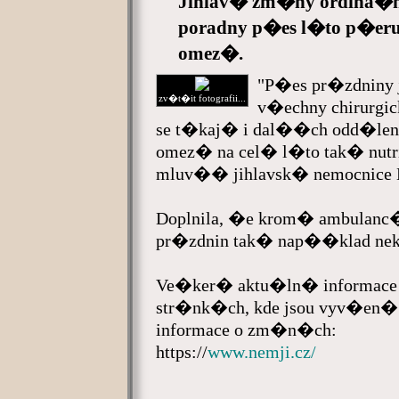
Jihlav� zm�ny ordina�
poradny p�es l�to p�er
omez�.
"P�es pr�zdniny 
zv�t�it fotografii...
v�echny chirurg
se t�kaj� i dal��ch odd�le
omez� na cel� l�to tak� nutr
mluv�� jihlavsk� nemocnice 
Doplnila, �e krom� ambulanc
pr�zdnin tak� nap��klad ne
Ve�ker� aktu�ln� informace n
str�nk�ch, kde jsou vyv�en�
informace o zm�n�ch:
https://
www.nemji.cz/