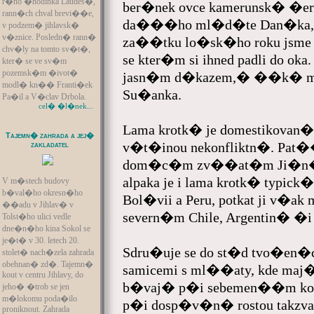
r�no �hodinka Laudes�,
ber�nek ovce kamerunsk� �ert
rann�ch chval brevi��e,
da���ho ml�d�te Dan�ka, kt
v podzem� jihlavsk�
v�znice. Posledn� rann�
za��tku lo�sk�ho roku jsme N
chv�ly na tomto sv�t�,
se kter�m si ihned padli do 
kter� se ve sv�m
pozemsk�m �ivot�
jasn�m d�kazem,� ��k� ml
modl� kn�� Franti�ek
Su�anka.
Pa�il a V�clav Drbola.
cel� �l�nek...
Lama krotk� je domestikovan�
Tajemn� zahrada a jej�
v�t�inou nekonfliktn�. Pat
zakladatel
dom�c�m zv��at�m Ji�n� A
alpaka je i lama krotk� typ
V m�stech budovy
b�val�ho okresn�ho
Bol�vii a Peru, potkat ji v�a
��adu v Jihlav� v
severn�m Chile, Argentin� �i
Tolst�ho ulici vedle
dne�n�ho kina Sokol se
je�t� v 30. letech 20.
Sdru�uje se do st�d tvo�en�
stolet� nach�zela zahrada
obehnan� zd�. Tajemn�
samicemi s ml��aty, kde maj� 
kout v centru Jihlavy, do
b�vaj� p�i sebemen��m kon
jeho� �trob se jen
m�lokomu poda�ilo
p�i dosp�v�n� rostou takzva
proniknout. Zahrada