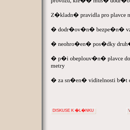
provozu, kte�� mus� dodr�ova
Z�kladn� pravidla pro plavce n
� dodr�ov�n� bezpe�n� vzd�l
� neohro�en� pos�dky druh�
� p�i obeplouv�n� plavce do
metry
� za sn�en� viditelnosti b�t
DISKUSE K �L�NKU