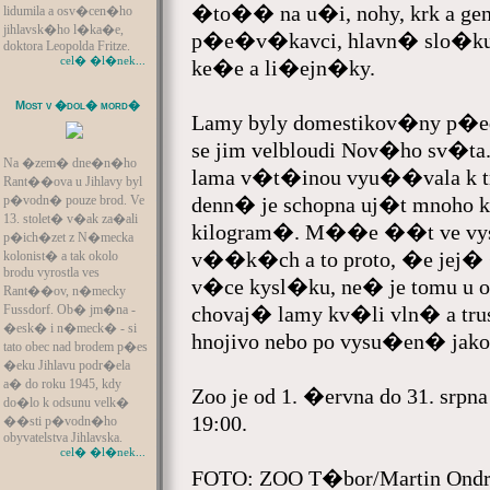
�to�� na u�i, nohy, krk a ge
lidumila a osv�cen�ho
jihlavsk�ho l�ka�e,
p�e�v�kavci, hlavn� slo�ku 
doktora Leopolda Fritze.
cel� �l�nek...
ke�e a li�ejn�ky.
Most v �dol� mord�
Lamy byly domestikov�ny p�e
se jim velbloudi Nov�ho sv�ta.
Na �zem� dne�n�ho
lama v�t�inou vyu��vala k t
Rant��ova u Jihlavy byl
p�vodn� pouze brod. Ve
denn� je schopna uj�t mnoho k
13. stolet� v�ak za�ali
kilogram�. M��e ��t ve v
p�ich�zet z N�mecka
v��k�ch a to proto, �e jej�
kolonist� a tak okolo
brodu vyrostla ves
v�ce kysl�ku, ne� je tomu u
Rant��ov, n�mecky
Fussdorf. Ob� jm�na -
chovaj� lamy kv�li vln� a tr
�esk� i n�meck� - si
hnojivo nebo po vysu�en� jako 
tato obec nad brodem p�es
�eku Jihlavu podr�ela
a� do roku 1945, kdy
Zoo je od 1. �ervna do 31. sr
do�lo k odsunu velk�
19:00.
��sti p�vodn�ho
obyvatelstva Jihlavska.
cel� �l�nek...
FOTO: ZOO T�bor/Martin Ondr