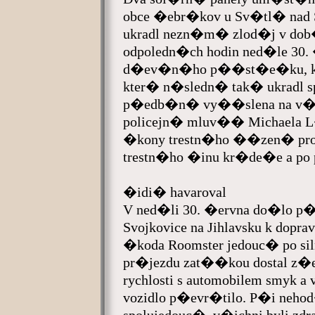
obce �ebr�kov u Sv�tl� nad
ukradl nezn�m� zlod�j v dob
odpoledn�ch hodin ned�le 30. 
d�ev�n�ho p��st�e�ku, kd
kter� n�sledn� tak� ukradl sp
p�edb�n� vy��slena na v�ce j
policejn� mluv�� Michaela L
�kony trestn�ho ��zen� pr
trestn�ho �inu kr�de�e a po p
�idi� havaroval
V ned�li 30. �ervna do�lo p�
Svojkovice na Jihlavsku k dop
�koda Roomster jedouc� po sil
pr�jezdu zat��kou dostal 
rychlosti s automobilem smyk a 
vozidlo p�evr�tilo. P�i nehod