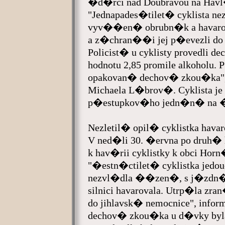
�d�rci nad Doubravou na Hav
"Jednapades�tilet� cyklista n
vyv��en� obrubn�k a havaro
a z�chran��i jej p�evezli d
Policist� u cyklisty provedli 
hodnotu 2,85 promile alkoholu. 
opakovan� dechov� zkou�ka",
Michaela L�brov�. Cyklista 
p�estupkov�ho jedn�n� na �s
Nezletil� opil� cyklistka havar
V ned�li 30. �ervna po druh� 
k hav�rii cyklistky k obci Hor
"�estn�ctilet� cyklistka j
nezvl�dla ��zen�, s j�zdn�m
silnici havarovala. Utrp�la z
do jihlavsk� nemocnice", inf
dechov� zkou�ka u d�vky byla 