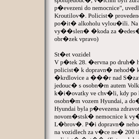
spolujedouc�, v�ichni byli zd
p�evezeni do nemocnice", uve
Kroutilov�. Policist� proved
po�it� alkoholu vylou�ili. N
vy��slen� �koda za �edes�t 
obr�zek vpravo)
St�et vozidel
V p�tek 28. �ervna po druh� 
policist� k dopravn� nehod� 
�krdlovice a ���r nad S�zav
jedouc� s osobn�m autem Volks
k�i�ovatky ve chv�li, kdy po h
osobn�m vozem Hyundai, a do�l
Hyundai byla p�evezena zdravo
novom�stsk� nemocnice k vy�
L�brov�. P�i dopravn� ne
na vozidlech za v�ce ne� 200 