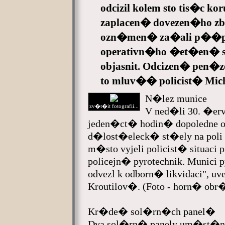
odcizil kolem sto tis�c k
zaplacen� dovezen�ho z
ozn�men� za�ali p��p
operativn�ho �et�en� s
objasnit. Odcizen� pen�
to mluv�� policist� Mi
N�lez munice
zv�t�it fotografii...
V ned�li 30. �erv
jeden�ct� hodin� dopoledne
d�lost�eleck� st�ely na poli u
m�sto vyjeli policist� situac
policejn� pyrotechnik. Munici p
odvezl k odborn� likvidaci", u
Kroutilov�. (Foto - horn� obr�
Kr�de� sol�rn�ch panel�
Dva sol�rn� panely um�st�n