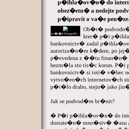
p�ihla�ov�n� do inter
obez�etn� a nedejte p
p�ipravit o va�e pen�ze
Ob�t� podvodn�k
zv�t�it fotografii...
kter� p�i p�ihl
bankovnictv� zadal p�ihla�ov
autoriza�n�m k�dem, po jej
p�evedena z ��tu finan�n� 
bezm�la sto tis�c korun. P�i
bankovnictv� si toti� v�bec 
vytvo�en�ch internetov�ch s
p�i�lo draho, stejn� jako ji
Jak se podvod�m br�nit?
� P�i p�ihla�ov�n� do inte
dostate�n� mno�stv� �asu a p