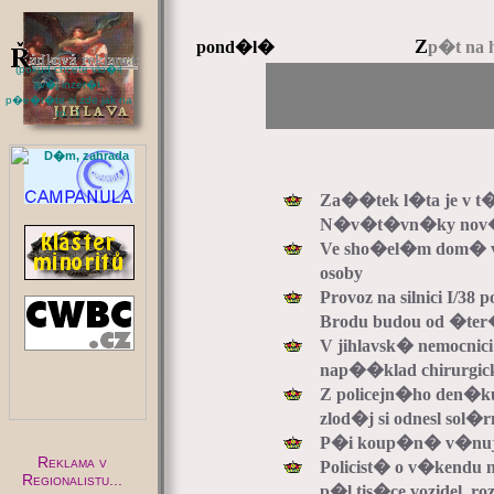
Z
pond�l�
p�t na 
(pokud chcete vlo�it
sv�j inzer�t,
p�e�t�te si zde jak na
to...)
:
Za��tek l�ta je v t
N�v�t�vn�ky nov�
Ve sho�el�m dom� v 
osoby
Provoz na silnici I/3
Brodu budou od �ter
V jihlavsk� nemocnic
nap��klad chirurgic
Z policejn�ho den�ku
zlod�j si odnesl sol�
P�i koup�n� v�nujt
Reklama v
Policist� o v�kendu
Regionalistu...
p�l tis�ce vozidel, ro