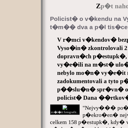
Z
p�t naho
Policist� o v�kendu na V
t�m�� dva a p�l tis�ce v
V r�mci v�kendov� bezp
Vyso�in� zkontrolovali 2 46
dopravn�ch p�estupk�
vy�e�ili na m�st� ulo
nebylo mo�n� vy�e�it na
zadokumentovali a tyto 
p��slu�n� spr�vn� or
policist� Dana ��rtkov
"Nejvy��� po�e
zv�t�it fotografii...
p�ekro�en� nej
celkem 158 p�estupk�, kdy� 