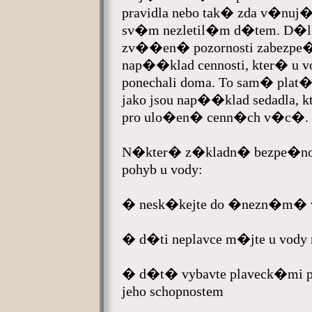
pravidla nebo tak� zda v�nuj�
sv�m nezletil�m d�tem. D�le
zv��en� pozornosti zabezp
nap��klad cennosti, kter� u 
ponechali doma. To sam� plat� 
jako jsou nap��klad sedadla
pro ulo�en� cenn�ch v�c�.
N�kter� z�kladn� bezpe�nos
pohyb u vody:
� nesk�kejte do �nezn�m�
� d�ti neplavce m�jte u vody 
� d�t� vybavte plaveck�mi 
jeho schopnostem