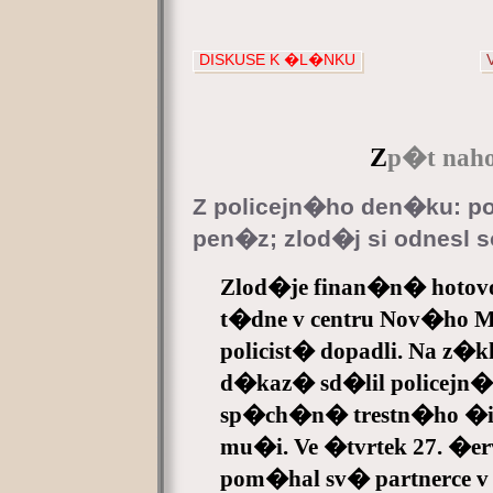
DISKUSE K �L�NKU
Z
p�t naho
Z policejn�ho den�ku: po
pen�z; zlod�j si odnesl 
Zlod�je finan�n� hotovo
t�dne v centru Nov�ho
policist� dopadli. Na 
d�kaz� sd�lil policejn�
sp�ch�n� trestn�ho �i
mu�i. Ve �tvrtek 27. �e
pom�hal sv� partnerce v