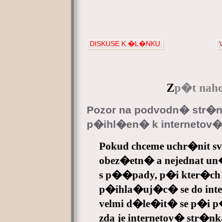
DISKUSE K �L�NKU
Z
p�t naho
Pozor na podvodn� str�
p�ihl�en� k internetov
Pokud chceme uchr�nit 
obez�etn� a nejednat un
s p��pady, p�i kter�ch
p�ihla�uj�c� se do inte
velmi d�le�it� se p�i p�
zda je internetov� str