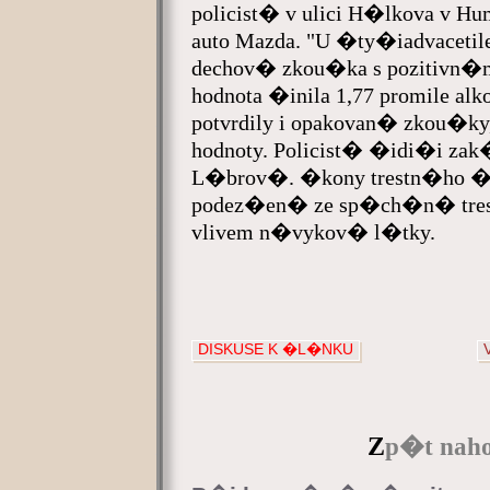
policist� v ulici H�lkova v H
auto Mazda. "U �ty�iadvaceti
dechov� zkou�ka s pozitivn
hodnota �inila 1,77 promile al
potvrdily i opakovan� zkou�k
hodnoty. Policist� �idi�i zak
L�brov�. �kony trestn�ho �
podez�en� ze sp�ch�n� tre
vlivem n�vykov� l�tky.
DISKUSE K �L�NKU
Z
p�t naho