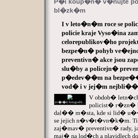
P�i koup�n� v�nujte po
bl�zk�m
I v leto�n�m roce se pol
policie kraje Vyso�ina 
celorepublikov�ho proj
bezpe�n� pohyb ve�ejnos
preventivn� akce jsou z
slu�by a policejn� preve
p�edev��m na bezpe�� 
vod� i v jej�m nejbli�
V obdob� letn�c
zv�t�it fotografii...
policist� r�zn� 
dal�� m�sta, kde si lid� u�
se jejich n�v�t�vn�k�m. Ti 
zaj�mav� preventivn� rady, ja
maj� na lod�ch a plavidlech 