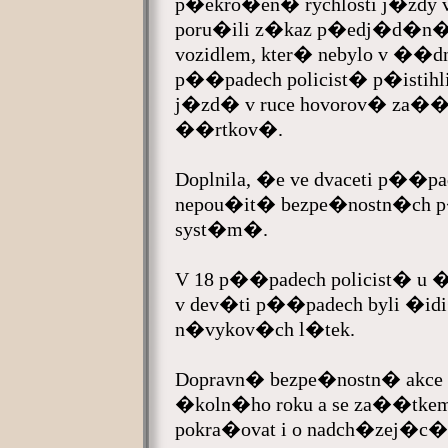
p�ekro�en� rychlosti j�zdy 
poru�ili z�kaz p�edj�d�n�, 
vozidlem, kter� nebylo v ��d
p��padech policist� p�istihl
j�zd� v ruce hovorov� za��z
��rtkov�.
Doplnila, �e ve dvaceti p��pa
nepou�it� bezpe�nostn�ch
syst�m�.
V 18 p��padech policist� u �i
v dev�ti p��padech byli �idi
n�vykov�ch l�tek.
Dopravn� bezpe�nostn� akce t
�koln�ho roku a se za��tkem
pokra�ovat i o nadch�zej�c