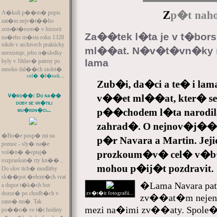
Z
A�koli p��m� popis
p�t naho
zat�m nejv�t��ho
zem�t�esen� v historii
Za��tek l�ta je v t�bor
na�eho m�sta roku 1328
nikde v archivech prakticky
ml��at. N�v�t�vn�ky 
neexistuje, jeho n�sledky
lama
byly v Jihlav� patrny po
mnoho dal��ch stolet�.
cel� �l�nek...
Zub�i, da�ci a te� i lama
v��et ml��at, kter� se 
V�ro��: Do na��
doby se vr�tili
p��chodem l�ta narodil
mu�edn�ci...
zahrad�. O nejnov�j�� 
�Bo�e posp� mi na
p�r Navara a Martin. J
pomoc - sly� na�e
prozkoum�v� cel� v�b
vol�n� �eptaj�
rozpraskan� rty kn��...
mohou p�ij�t pozdravit.
Do slov tich� modlitby
sk��pot �elezn�ch vrat
�Lama Navara p
a dupot t�k�ch bot
zv�t�it fotografii...
dozor� po chodb�ch v
zv��at�m nejen
rann� tm�. Tak
mezi na�imi zv��aty. Spole�
po��n� ve t�i hodiny