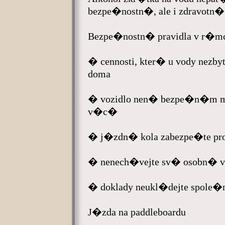
bezpe�nostn�, ale i zdravotn� 
Bezpe�nostn� pravidla v r�
� cennosti, kter� u vody nezby
doma
� vozidlo nen� bezpe�n�m 
v�c�
� j�zdn� kola zabezpe�te pro
� nenech�vejte sv� osobn� v�c
� doklady neukl�dejte spole�
J�zda na paddleboardu