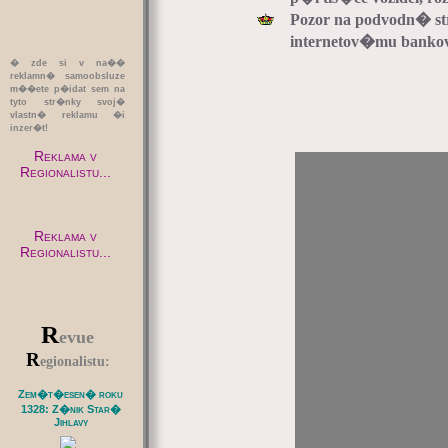
Pozor na podvodn� 
internetov�mu banko
� zde si v na��
reklamn� samoobsluze
m��ete p�idat sem na
tyto str�nky svoj�
vlastn� reklamu �i
inzer�t!
Reklama v
Regionalistu...
Reklama v
Regionalistu...
R
evue
R
egionalistu:
Zem�t�esen� roku
1328: Z�nik Star�
Jihlavy