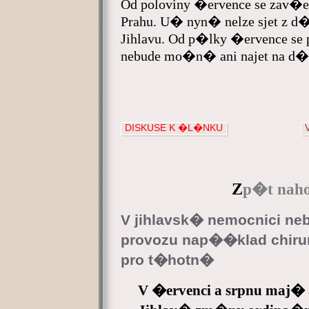
Od poloviny �ervence se zav�e
Prahu. U� nyn� nelze sjet z d
Jihlavu. Od p�lky �ervence se
nebude mo�n� ani najet na d�l
DISKUSE K �L�NKU
Z
p�t naho
V jihlavsk� nemocnici n
provozu nap��klad chiru
pro t�hotn�
V �ervenci a srpnu maj� 