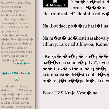
"Ohe� zp�sobil �
Krkav��m vrchu. Tento
zv�t�it fotografii...
korun. P���ina 
zdaleka viditeln�
jihlavsk� kopec nad
elektroinstalaci", doplnila mlu
Tele�skou ulic� nad
Skalkou se prom�nil v
poprav�� vrch v roce
Na likvidaci po��ru hasi�i na
1582. A dodnes jsou zde
uprost�ed pole
um�st�ny �elezn�
Na m�st� ud�losti zasahoval
k��e. Toto v�jime�n�
Jihlavy, Luk nad Jihlavou, Kam
jihlavsk� popravi�t� na
Krkav��m vrchu se
specialisovalo zejm�na na
"Ke zji�t�n� p�esn� p���i
popravy p��slu�nic
n�n�ho pohlav�.
na��zena soudn� pitva", uved
cel� �l�nek...
��rtkov� s t�m, �e p��pad
��jen 1918 v Jihlav�...
kriminalist�. M�sto ohled�v�
m�l naj�t p��padn� akceler
Kdy� p�ed 100 lety, v
��jnu roku 1918, bylo po
Foto: HZS Kraje Vyso�ina
tis�cilet� sv� existence
zru�eno Kr�lovstv�
�esk� a Markrabstv�
moravsk� - a v Praze byla