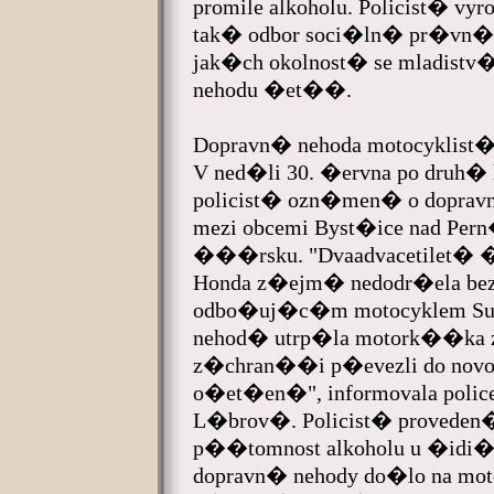
promile alkoholu. Policist� v
tak� odbor soci�ln� pr�vn�
jak�ch okolnost� se mladistv�
nehodu �et��.
Dopravn� nehoda motocyklist
V ned�li 30. �ervna po druh� 
policist� ozn�men� o dopr
mezi obcemi Byst�ice nad Pe
���rsku. "Dvaadvacetilet� �
Honda z�ejm� nedodr�ela be
odbo�uj�c�m motocyklem Suzu
nehod� utrp�la motork��ka z
z�chran��i p�evezli do nov
o�et�en�", informovala poli
L�brov�. Policist� provede
p��tomnost alkoholu u �idi�e
dopravn� nehody do�lo na m