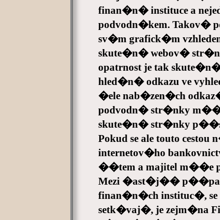
finan�n� instituce a nej
podvodn�kem. Takov� 
sv�m grafick�m vzhlede
skute�n� webov� str�nce
opatrnost je tak skute�
hled�n� odkazu ve vyhle
�ele nab�zen�ch odkaz�,
podvodn� str�nky m��e 
skute�n� str�nky p��s
Pokud se ale touto cest
internetov�ho bankovnic
��tem a majitel m��e 
Mezi �ast�j�� p��pad
finan�n�ch instituc�, se 
setk�vaj�, je zejm�na Fi