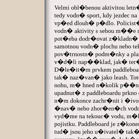
Velmi obl�benou aktivitou letn
tedy vodn� sport, kdy jezdec
vp�ed dlouh� p�dlo. Policist
vodn� aktivity s sebou m��e
pot�eba dodr�ovat z�kladn� 
samotnou vodn� plochu nebo te
pov�trnostn� podm�nky a plav
v�d�li nap��klad, jak� ter�
D�le�it�m prvkem paddleboar
tak� naz�van� jako leash. Tot
nohu, m� hned n�kolik p��no
upadnut� z paddleboardu prkno
n�m dokonce zachr�nit i �iv
�nav� nebo zhor�en�ch vod
vyd�me na tekouc� vodu, m�lo
pojistku. Paddleboard je z�ko
tud� jsou jeho u�ivatel� ta