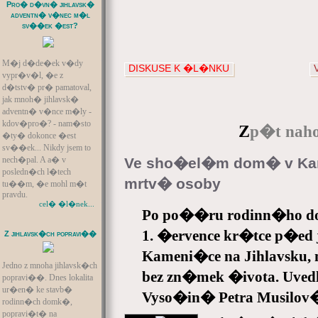
Pro� d�vn� jihlavsk�
adventn� v�nec m�l
sv��ek �est?
M�j d�de�ek v�dy
DISKUSE K �L�NKU
vypr�v�l, �e z
d�tstv� pr� pamatoval,
jak mnoh� jihlavsk�
adventn� v�nce m�ly -
kdov�pro�? - nam�sto
Z
p�t naho
�ty� dokonce �est
sv��ek... Nikdy jsem to
Ve sho�el�m dom� v Kam
nech�pal. A a� v
posledn�ch l�tech
mrtv� osoby
tu��m, �e mohl m�t
pravdu.
cel� �l�nek...
Po po��ru rodinn�ho do
1. �ervence kr�tce p�ed 
Z jihlavsk�ch popravi��
Kameni�ce na Jihlavsku, 
Jedno z mnoha jihlavsk�ch
bez zn�mek �ivota. Uve
popravi��. Dnes lokalita
ur�en� ke stavb�
Vyso�in� Petra Musilov
rodinn�ch domk�,
popravi�t� na