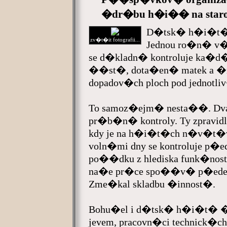
�dr�bu h�i�� na staros
D�tsk� h�i�t� 
zv�t�it fotografii...
Jednou ro�n� v�
se d�kladn� kontroluje ka�d�
��st�, dota�en� matek a �r
dopadov�ch ploch pod jednotli
To samoz�ejm� nesta��. Dv
pr�b�n� kontroly. Ty zpravi
kdy je na h�i�t�ch n�v�t
voln�mi dny se kontroluje p�e
po��dku z hlediska funk�nost
na�e pr�ce spo��v� p�edev
Zme�kal skladbu �innost�.
Bohu�el i d�tsk� h�i�t� �
jevem, pracovn�ci technick�ch