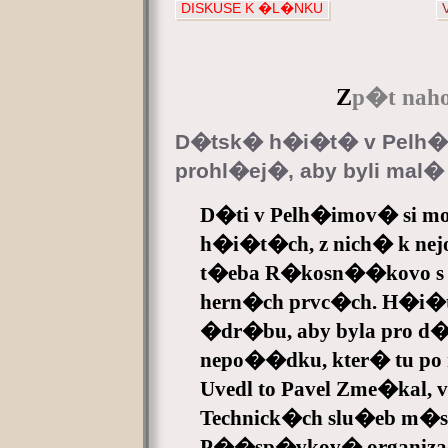
DISKUSE K �L�NKU
Z
p�t naho
D�tsk� h�i�t� v Pelh�i
prohl�ej�, aby byli ma
D�ti v Pelh�imov� si mo
h�i�t�ch, z nich� k 
t�eba R�kosn��kovo s 
hern�ch prvc�ch. H�i�
�dr�bu, aby byla pro d�
nepo��dku, kter� tu p
Uvedl to Pavel Zme�kal
Technick�ch slu�eb m�s
P��sp�vkov� organizac