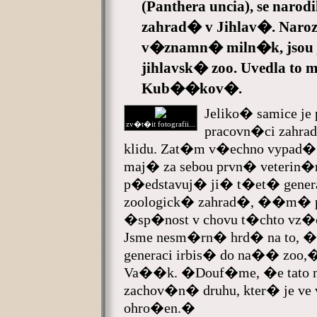
(Panthera uncia), se naro
zahrad� v Jihlav�. Nar
v�znamn� miln�k, jsou j
jihlavsk� zoo. Uvedla to
Kub��kov�.
Jeliko� samice je 
zv�t�it fotografii...
pracovn�ci zahra
klidu. Zat�m v�echno vypad�
maj� za sebou prvn� veterin�
p�edstavuj� ji� t�et� gener
zoologick� zahrad�, ��m� po
�sp�nost v chovu t�chto vz
Jsme nesm�rn� hrd� na to,
generaci irbis� do na�� zoo,�
Va��k. �Douf�me, �e tato
zachov�n� druhu, kter� je v
ohro�en.�