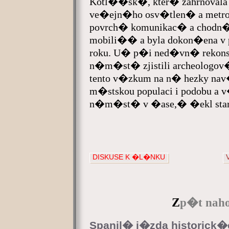
Kotl��sk�, kter� zahrnovala
ve�ejn�ho osv�tlen� a metro
povrch� komunikac� a chodn
mobili�� a byla dokon�ena v
roku. U� p�i ned�vn� rekonst
n�m�st� zjistili archeologov
tento v�zkum na n� hezky na
m�stskou populaci i podobu 
n�m�st� v �ase,� �ekl star
DISKUSE K �L�NKU
Z
p�t naho
Spanil� j�zda historic