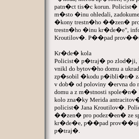
patn�ct tis�c korun. Policist
m�sto �inu ohledali, zadokumento
�kony trestn�ho ��zen� pr
trestn�ho �inu kr�de�e", inf
Kroutilov�. P��pad prov��uj
Kr�de� kola
Policist� p�traj� po zlod�ji,
vnikl do bytov�ho domu a ukrad
zp�sobil �kodu p�ibli�n� za p
v dob� od poloviny �ervna do 
domu a z m�stnosti spole�n�
kolo zna�ky Merida antracito
policist� Jana Kroutilov�. Pol
��zen� pro podez�en� ze s
kr�de�e, p��pad prov��uj�, 
p�traj�.