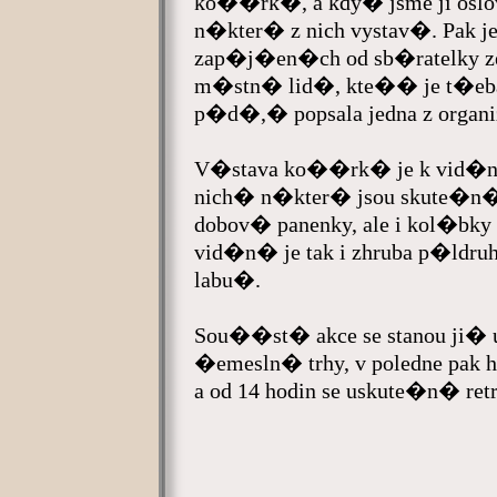
ko��rk�, a kdy� jsme ji oslov
n�kter� z nich vystav�. Pa
zap�j�en�ch od sb�ratelky 
m�stn� lid�, kte�� je t�eba
p�d�,� popsala jedna z organ
V�stava ko��rk� je k vid�n�
nich� n�kter� jsou skute�n�
dobov� panenky, ale i kol�b
vid�n� je tak i zhruba p�ldr
labu�.
Sou��st� akce se stanou ji�
�emesln� trhy, v poledne pak
a od 14 hodin se uskute�n� 