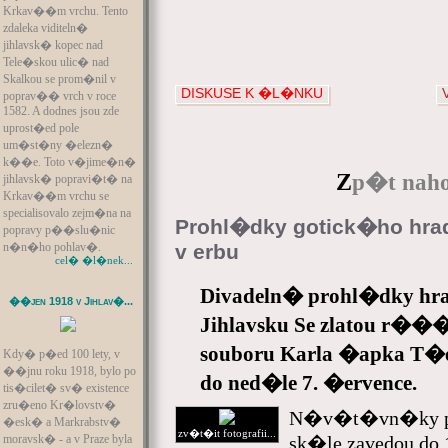
Krkav��m vrchu. Tento
zdaleka viditeln�
jihlavsk� kopec nad
Tele�skou ulic� nad
Skalkou se prom�nil v
DISKUSE K �L�NKU
poprav�� vrch v roce
1582. A dodnes jsou zde
uprost�ed pole
um�st�ny �elezn�
k��e. Toto v�jime�n�
Z
p�t naho
jihlavsk� popravi�t� na
Krkav��m vrchu se
specialisovalo zejm�na na
Prohl�dky gotick�ho hra
popravy p��slu�nic
n�n�ho pohlav�.
v erbu
cel� �l�nek...
Divadeln� prohl�dky hra
��jen 1918 v Jihlav�...
Jihlavsku Se zlatou r��
souboru Karla �apka T�
Kdy� p�ed 100 lety, v
��jnu roku 1918, bylo po
do ned�le 7. �ervence.
tis�cilet� sv� existence
zru�eno Kr�lovstv�
N�v�t�vn�ky pr
�esk� a Markrabstv�
zv�t�it fotografii...
moravsk� - a v Praze byla
sk�le zavedou do 