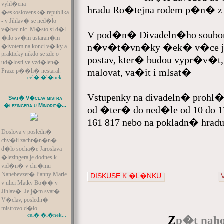
vyhl�ena
hradu Ro�tejna rodem p�n� z 
�eskoslovensk� republika
- v Jihlav� se ned�lo
v�bec nic. M�sto si d�l
V pod�n� Divadeln�ho soubo
�ilo sv�m ustaran�m
n�v�t�vn�ky �ek� v�ce ja
�ivotem na konci v�lky a
prakticky nikdo se zde o
postav, kter� budou vypr�v�t, 
ud�losti ve vzd�len�
malovat, va�it i mlsat�
Praze p��li� nestaral.
cel� �l�nek...
Vstupenky na divadeln� prohl�
Svat� V�clav mistra
�lezingera u Minorit�...
od �ter� do ned�le od 10 do 
161 817 nebo na pokladn� hradu
Doslova v posledn�
chv�li zachr�n�n�
d�lo socha�e Jaroslava
�lezingera je dodnes k
vid�n� v chr�mu
Nanebevzet� Panny Marie
DISKUSE K �L�NKU
v ulici Matky Bo�� v
Jihlav�. Je j�m svat�
V�clav, posledn�
mistrovo d�lo...
cel� �l�nek...
Z
p�t naho