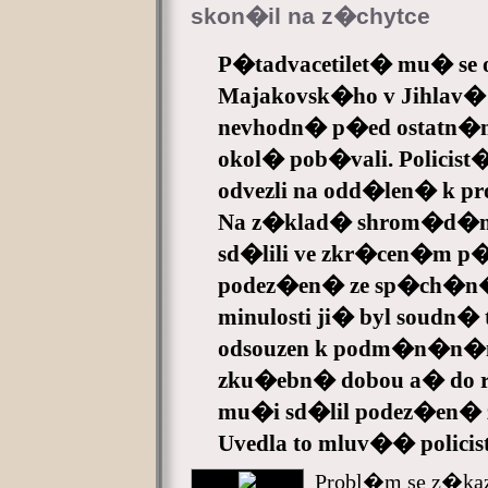
skon�il na z�chytce
P�tadvacetilet� mu� se o
Majakovsk�ho v Jihlav� o
nevhodn� p�ed ostatn�mi
okol� pob�vali. Policist
odvezli na odd�len� k 
Na z�klad� shrom�d�n
sd�lili ve zkr�cen�m
podez�en� ze sp�ch�n
minulosti ji� byl soudn� t
odsouzen k podm�n�n�mu
zku�ebn� dobou a� do ro
mu�i sd�lil podez�en� 
Uvedla to mluv�� policis
Probl�m se z�k