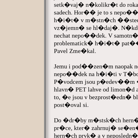
setk�vaj� n�kolikr�t do ro
sadech. Hor�� je to s nep
h�i�t� v m�stn�ch ��stech
vz�jemn� se hl�daj�. N�kdo 
nechat nepo��dek. V samot
problematick� h�i�t� pat�
Pavel Zme�kal.
Jemu i pod��zen�m naopak n
nepo��dek na h�i�ti v T�bors
P�vodcem jsou p�edev��m �
hlavn� PET lahve od limon�d 
to, �e jsou v bezprost�edn� 
post�oval si.
Do �dr�by m�stsk�ch hern�c
pr�ce, kter� zahrnuj� se�en
hern�ch prvk� a v neposledn�