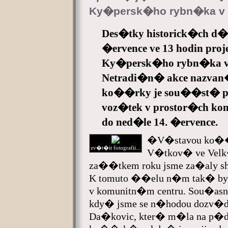
Ky�persk�ho rybn�ka 
Des�tky historick�ch d
�ervence ve 13 hodin proj
Ky�persk�ho rybn�ka
Netradi�n� akce nazvan� 
ko��rky je sou��st� p
voz�tek v prostor�ch ko
do ned�le 14. �ervence.
�V�stavou ko��r
zv�t�it fotografii...
V�tkov� ve Ve
za��tkem roku jsme za�aly
K tomuto ��elu n�m tak� byl
v komunitn�m centru. Sou�a
kdy� jsme se n�hodou dozv�
Da�kovic, kter� m�la na p�d