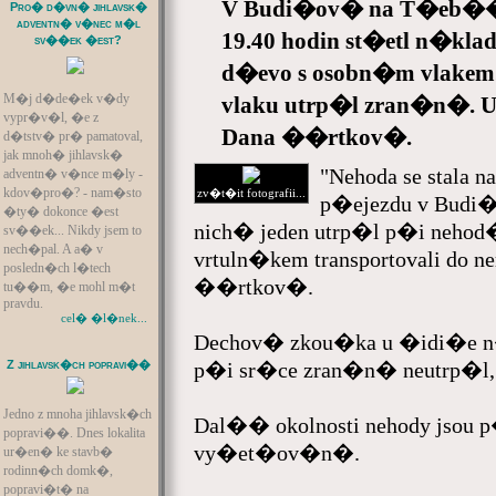
V Budi�ov� na T�eb��sk
Pro� d�vn� jihlavsk�
adventn� v�nec m�l
19.40 hodin st�etl n�k
sv��ek �est?
d�evo s osobn�m vlakem.
M�j d�de�ek v�dy
vlaku utrp�l zran�n�. U
vypr�v�l, �e z
Dana ��rtkov�.
d�tstv� pr� pamatoval,
jak mnoh� jihlavsk�
"Nehoda se stal
adventn� v�nce m�ly -
kdov�pro�? - nam�sto
zv�t�it fotografii...
p�ejezdu v Budi�o
�ty� dokonce �est
nich� jeden utrp�l p�i neho
sv��ek... Nikdy jsem to
nech�pal. A a� v
vrtuln�kem transportovali do ne
posledn�ch l�tech
��rtkov�.
tu��m, �e mohl m�t
pravdu.
cel� �l�nek...
Dechov� zkou�ka u �idi�e n
Z jihlavsk�ch popravi��
p�i sr�ce zran�n� neutrp�l, 
Jedno z mnoha jihlavsk�ch
Dal�� okolnosti nehody jsou
popravi��. Dnes lokalita
vy�et�ov�n�.
ur�en� ke stavb�
rodinn�ch domk�,
popravi�t� na