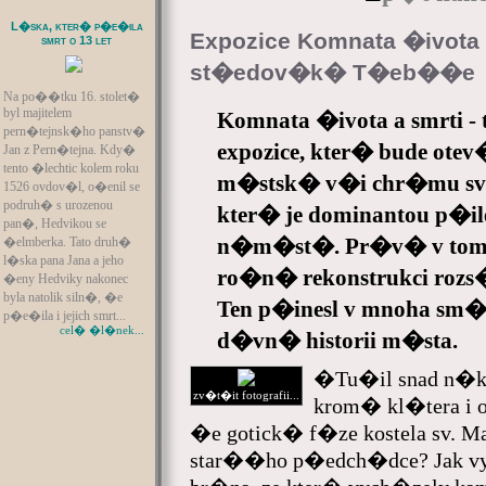
L�ska, kter� p�e�ila
Expozice Komnata �ivota
smrt o 13 let
st�edov�k� T�eb��e
Na po��tku 16. stolet�
byl majitelem
Komnata �ivota a smrti -
pern�tejnsk�ho panstv�
expozice, kter� bude otev
Jan z Pern�tejna. Kdy�
tento �lechtic kolem roku
m�stsk� v�i chr�mu sv
1526 ovdov�l, o�enil se
podruh� s urozenou
kter� je dominantou p�i
pan�, Hedvikou se
n�m�st�. Pr�v� v tomto
�elmberka. Tato druh�
l�ska pana Jana a jeho
ro�n� rekonstrukci roz
�eny Hedviky nakonec
byla natolik siln�, �e
Ten p�inesl v mnoha sm�
p�e�ila i jejich smrt...
cel� �l�nek...
d�vn� historii m�sta.
�Tu�il snad n�k
zv�t�it fotografii...
krom� kl�tera i
�e gotick� f�ze kostela sv. 
star��ho p�edch�dce? Jak vy