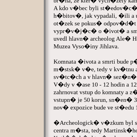
br�na, ze kter� vych�zely k
A kdo v�bec byli st�edov�c
h�bitov�, jak vypadali, �ili 
ot�zek se pokus� odpov�d�t
vypr�v�j�c� o �ivot� a s
uvedl hlavn� archeolog Ale� 
Muzea Vyso�iny Jihlava.
Komnata �ivota a smrti bude
m�stsk� v�e, tedy v kv�tnu 
sv�tc�ch a v hlavn� sez�n�
V�dy v �ase 10 - 12 hodin a 12
zahrnovat vstup do komnaty a 
vstupn� je 50 korun, sn�en� 
nov� expozice bude ve st�edu 1
�Archeologick� v�zkum byl
centra m�sta, tedy Martinsk�