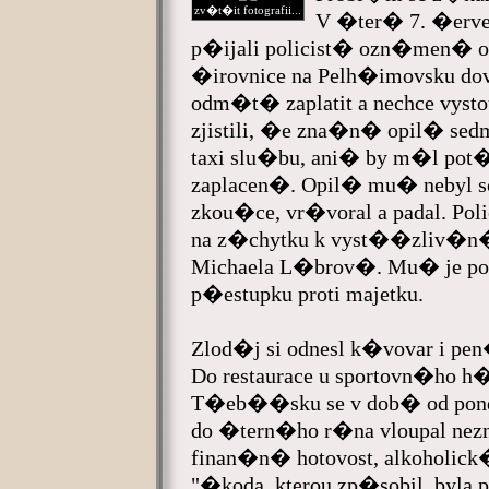
zv�t�it fotografii...
V �ter� 7. �erv
p�ijali policist� ozn�men� o
�irovnice na Pelh�imovsku do
odm�t� zaplatit a nechce vysto
zjistili, �e zna�n� opil� sed
taxi slu�bu, ani� by m�l pot
zaplacen�. Opil� mu� nebyl s
zkou�ce, vr�voral a padal. Poli
na z�chytku k vyst��zliv�n�
Michaela L�brov�. Mu� je 
p�estupku proti majetku.
Zlod�j si odnesl k�vovar i pe
Do restaurace u sportovn�ho 
T�eb��sku se v dob� od pond
do �tern�ho r�na vloupal nez
finan�n� hotovost, alkoholick
"�koda, kterou zp�sobil, by