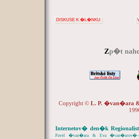
DISKUSE K �L�NKU
Z
p�t naho
Copyright ©
L. P. �van�ara
199
Internetov� den�k Regionalist
Pavel �van�ara & Eva �van�arov�