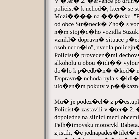
V �ter� 2. �ervence po druh
policist� k nehod�, kter� se s
Mezi���� na ���rsku. "P�t
od obce Str�neck� Zho� s voze
n�m stoj�c�ho vozidla Suzuki
vznikl� dopravn� situace p�
osob nedo�lo", uvedla polic
Policist� proveden�mi dech
alkoholu u obou �idi�� vylou
do�lo k p�edb�n� �kod� na v
Dopravn� nehoda byla s �id
ulo�en�m pokuty v p��ka
Mu� je podez�el� z p�estup
Policist� zastavili v �ter� 2
dopoledne na silnici mezi ob
Pelh�imovsku motocykl Babeta. 
zjistili, �e jednapades�tilet�