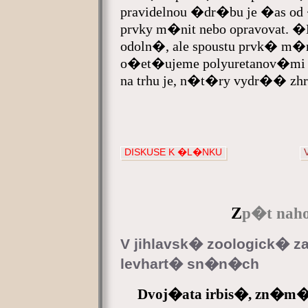
pravidelnou �dr�bu je �as o
prvky m�nit nebo opravovat.
odoln�, ale spoustu prvk� m
o�et�ujeme polyuretanov�mi 
na trhu je, n�t�ry vydr�� zhru
DISKUSE K �L�NKU
Z
p�t naho
V jihlavsk� zoologick� z
levhart� sn�n�ch
Dvoj�ata irbis�, zn�m�c