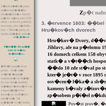
A�koli p��m� popis
zat�m nejv�t��ho
Z
p�t naho
zem�t�esen� v historii
na�eho m�sta roku 1328
nikde v archivech prakticky
3. �ervence 1603: ��bel 
neexistuje, jeho n�sledky
Hru�kov�ch dvorech
byly v Jihlav� patrny po
mnoho dal��ch stolet�.
cel� �l�nek...
Hru�kov� Dvory, d��ve
Jihlavy, ale na p�elomu 19.
V�ro��: Do na��
doby se vr�tili
16 domech celkem 158 obyva
mu�edn�ci...
statk� a v�t��ch hospo
�Bo�e posp� mi na
��slo 10 zde st�val po
pomoc - sly� na�e
kter� je�t� v roce 1895 n
vol�n� �eptaj�
rozpraskan� rty kn��...
osv�cen� l�ka� a sb�rate
Do slov tich� modlitby
sk��pot �elezn�ch vrat
kameny b�valy z�izov�n
a dupot t�k�ch bot
zp�sobem p�i�el n�kdo o 
dozor� po chodb�ch v
rann� tm�. Tak
po��n� ve t�i hodiny
Pov�st prav�, �