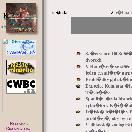
Z
st�eda
p�t na 
(pokud chcete vlo�it
sv�j inzer�t,
p�e�t�te si zde jak na
to...)
:
3. �ervence 1603: �
dvorech
V Budi�ov� se st�et
jeden cestuj�c� utr
Prohl�dky gotick�ho
Expozice Komnata �i
T�eb��e
Spanil� j�zda hist
rybn�ka v K�i��n
D�tsk� h�i�t� v Pe
prohl�ej�, aby byl
Reklama v
V jihlavsk� zoologic
Regionalistu...
sn�n�ch