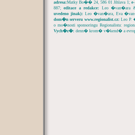
adresa:
Matky Bo�� 24, 586 01 Jihlava 1;
e
887;
editace a redakce:
Leo �van�ara 
uvedeno jinak):
Leo �van�ara, Eva �va
dom�n serveru
www.regionalist.cz:
Leo P.
o mo�nosti sponsoringu Regionalistu:
region
Vych�z�:
denn� krom� v�kend� a evrop