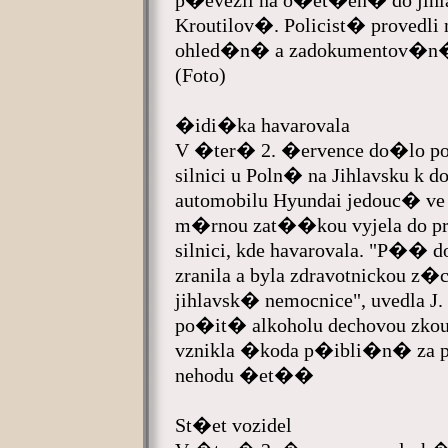
p�evezli na o�et�en� do jihla
Kroutilov�. Policist� proved
ohled�n� a zadokumentov�n
(Foto)
�idi�ka havarovala
V �ter� 2. �ervence do�lo po
silnici u Poln� na Jihlavsku 
automobilu Hyundai jedouc� 
m�rnou zat��kou vyjela do p
silnici, kde havarovala. "P��
zranila a byla zdravotnickou z
jihlavsk� nemocnice", uvedla J
po�it� alkoholu dechovou zkou
vznikla �koda p�ibli�n� za p
nehodu �et��
St�et vozidel