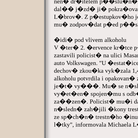
nen� dr�itelem p��slu�n�
dal�� j�zd� ji� pokra�ovat 
L�brov�. Z p�estupkov�ho je
mu� zodpov�dat p�ed p��
�idi� pod vlivem alkoholu
V �ter� 2. �ervence kr�tce 
zastavili policist� na ulici 
auto Volkswagen. "U �estat�i
dechov� zkou�ka vyk�zala 1,4
alkoholu potvrdila i opakovan
je�t� vy���. Mu� se n�sl
vy�et�en� spojen�mu s odb
za��zen�. Policist� mu�i d
n�sledn� zah�jili �kony tr
ze sp�ch�n� trestn�ho �inu
l�tky", informovala Michaela