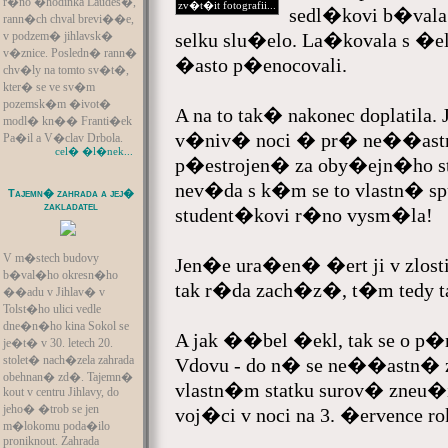
r�no �hodinka Laudes�,
zv�t�it fotografii...
sedl�kovi b�vala
rann�ch chval brevi��e,
selku slu�elo. La�kovala s �el
v podzem� jihlavsk�
v�znice. Posledn� rann�
�asto p�enocovali.
chv�ly na tomto sv�t�,
kter� se ve sv�m
pozemsk�m �ivot�
A na to tak� nakonec doplatila.
modl� kn�� Franti�ek
v�niv� noci � pr� ne��astn
Pa�il a V�clav Drbola.
cel� �l�nek...
p�estrojen� za oby�ejn�ho stu
nev�da s k�m se to vlastn� s
Tajemn� zahrada a jej�
zakladatel
student�kovi r�no vysm�la!
V m�stech budovy
Jen�e ura�en� �ert ji v zlost
b�val�ho okresn�ho
tak r�da zach�z�, t�m tedy tak
��adu v Jihlav� v
Tolst�ho ulici vedle
dne�n�ho kina Sokol se
A jak ��bel �ekl, tak se o p
je�t� v 30. letech 20.
stolet� nach�zela zahrada
Vdovu - do n� se ne��astn� z
obehnan� zd�. Tajemn�
vlastn�m statku surov� zneu�il
kout v centru Jihlavy, do
jeho� �trob se jen
voj�ci v noci na 3. �ervence ro
m�lokomu poda�ilo
proniknout. Zahrada