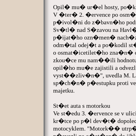
Opil� mu� ur�el hosty, po�ko
V �ter� 2. �ervence po osm� 
p�ivol�ni do z�bavn�ho podn
Sv�tl� nad S�zavou na Havl��
p�ijat�ho ozn�men� nach�ze
odm�tal odej�t a po�kodil st�l
o osmat�icetilet�ho zna�n�
zkou�ce mu nam��ili hodnotu 2
opil�ho mu�e zajistili a odvezl
vyst��zliv�n�", uvedla M. 
sp�ch�n� p�estupku proti v
majetku.
St�et auta s motorkou
Ve st�edu 3. �ervence se v uli
kr�tce po p�l dev�t� dopoledn
motocyklem. "Motork�� utrp