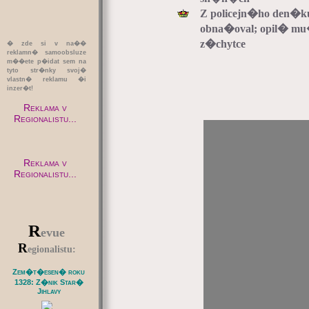
Z policejn�ho den�ku
obna�oval; opil� mu�
z�chytce
� zde si v na��
reklamn� samoobsluze
m��ete p�idat sem na
tyto str�nky svoj�
vlastn� reklamu �i
inzer�t!
Reklama v
Regionalistu...
Reklama v
Regionalistu...
R
evue
R
egionalistu:
Zem�t�esen� roku
1328: Z�nik Star�
Jihlavy