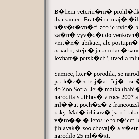
B�hem veterin�rn� prohl�dky
dva samce. Brat�i se maj� �
n�v�t�vn�ci zoo je uvid� b�
za�n� vyv�d�t do venkovn�
vnit�n� ubikaci, ale postupn
odvahu, stejn� jako mlad� s
levhart� persk�ch", uvedla
Samice, kter� porodila, se narod
poch�z� z troj�at. Jej� brat�i
do Zoo Sofia. Jej� matka (ba
narodila v Jihlav� v roce 2007 a
ml��at poch�z� z francouzsk
roky. Mal� irbisov� jsou i
v�ro�� � letos je to t�icet l
jihlavsk� zoo chovaj� a v�
narodilo 25 ml��at.