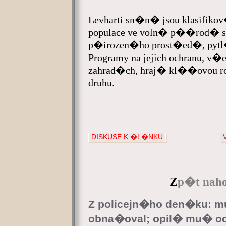
Levharti sn�n� jsou klasifikov�
populace ve voln� p��rod� s
p�irozen�ho prost�ed�, pytl�
Programy na jejich ochranu, v
zahrad�ch, hraj� kl��ovou r
druhu.
DISKUSE K �L�NKU
Z
p�t naho
Z policejn�ho den�ku: m
obna�oval; opil� mu� odm