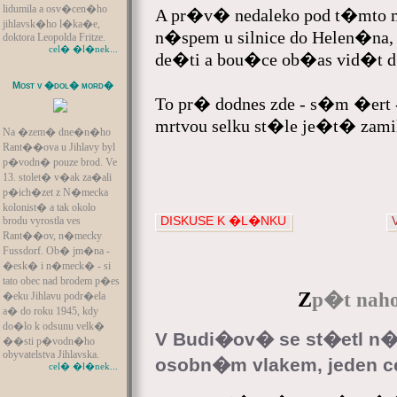
lidumila a osv�cen�ho
A pr�v� nedaleko pod t�mto
jihlavsk�ho l�ka�e,
n�spem u silnice do Helen�na
doktora Leopolda Fritze.
cel� �l�nek...
de�ti a bou�ce ob�as vid�t d
Most v �dol� mord�
To pr� dodnes zde - s�m �ert 
mrtvou selku st�le je�t� za
Na �zem� dne�n�ho
Rant��ova u Jihlavy byl
p�vodn� pouze brod. Ve
13. stolet� v�ak za�ali
p�ich�zet z N�mecka
kolonist� a tak okolo
DISKUSE K �L�NKU
brodu vyrostla ves
Rant��ov, n�mecky
Fussdorf. Ob� jm�na -
�esk� i n�meck� - si
tato obec nad brodem p�es
Z
p�t naho
�eku Jihlavu podr�ela
a� do roku 1945, kdy
do�lo k odsunu velk�
V Budi�ov� se st�etl n�
��sti p�vodn�ho
obyvatelstva Jihlavska.
osobn�m vlakem, jeden 
cel� �l�nek...