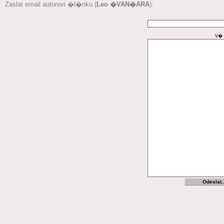
Zaslat email autorovi �l�nku (
Leo �VAN�ARA
):
V� 