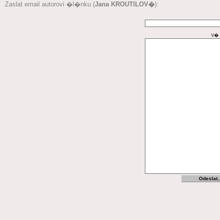
Zaslat email autorovi �l�nku (
Jana KROUTILOV�
):
V� 