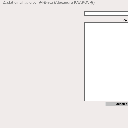
Zaslat email autorovi �l�nku (
Alexandra KNAPOV�
):
V� 