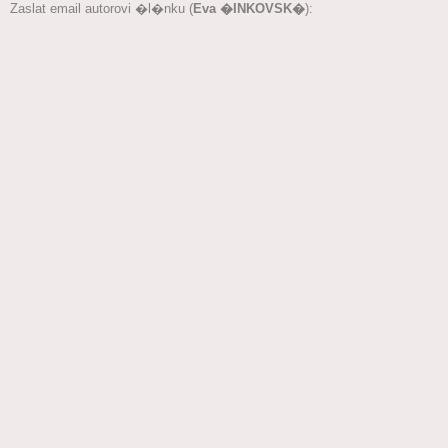
Zaslat email autorovi �l�nku (
Eva �INKOVSK�
):