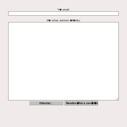
V� email:
V� vzkaz autorovi �l�nku: