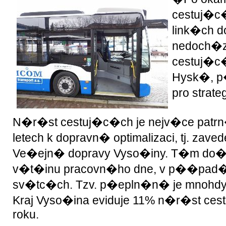
cestuj�c�
link�ch d
nedoch�z
cestuj�
Hysk�, p�
pro strate
N�r�st cestuj�c�ch je nejv�ce patrn�
letech k dopravn� optimalizaci, tj. 
Ve�ejn� dopravy Vyso�iny. T�m do�
v�t�inu pracovn�ho dne, v p��pad�
sv�tc�ch. Tzv. p�epln�n� je mnohd
Kraj Vyso�ina eviduje 11% n�r�st ce
roku.