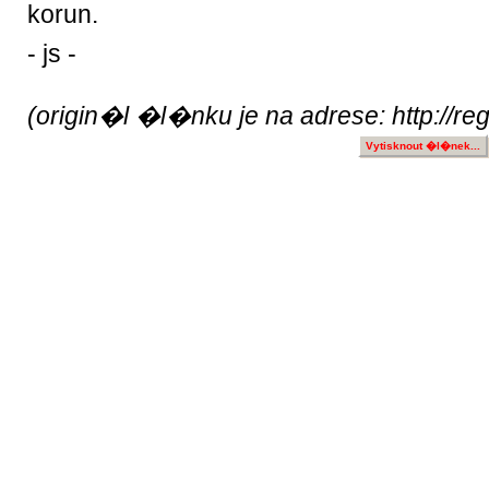
korun.
- js -
(origin�l �l�nku je na adrese: http://re
Vytisknout �l�nek...