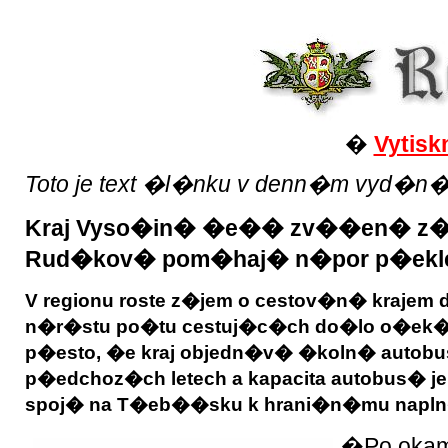
�
Vytisk
Toto je text �l�nku v denn�m vyd�n� Reg
Kraj Vyso�in� �e�� zv��en� z�je
Rud�kov� pom�haj� n�por p�eklen
V regionu roste z�jem o cestov�n� krajem
n�r�stu po�tu cestuj�c�ch do�lo o�ek�
p�esto, �e kraj objedn�v� �koln� autob
p�edchoz�ch letech a kapacita autobus� je
spoj� na T�eb��sku k hrani�n�mu napln�n
�Po okam