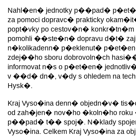
Nahl�en� jednotky p��pad� p�et�e
za pomoci dopravc� prakticky okam�i
popt�vky po cestov�n� konkr�tn�m s
pomohli ��ste�n� dopravu d�t� zajis
n�kolikadenn� p�eklenut� p�et�en� 
zdej��ho sboru dobrovoln�ch hasi��.
informovat n�s o p�et�en� jednotli
v ��d� dn�, v�dy s ohledem na techn
Hysk�.
Kraj Vyso�ina denn� objedn�v� tis�
od zah�jen� nov�ho �koln�ho roku
p��pad� t�� spoj�. N�klady spojen
Vyso�ina. Celkem Kraj Vyso�ina za obje