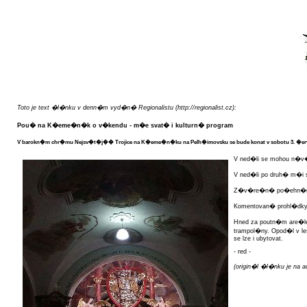
Toto je text �l�nku v denn�m vyd�n� Regionalistu (http://regionalist.cz):
Pou� na K�eme�n�k o v�kendu - m�e svat� i kulturn� program
V barokn�m chr�mu Nejsv�t�j�� Trojice na K�eme�n�ku na Pelh�imovsku se bude konat v sobotu 3. �ervn
V ned�li se mohou n�v
V ned�li po druh� m�i
Z�v�re�n� po�ehn�n� j
Komentovan� prohl�dky 
Hned za poutn�m are�le
trampol�ny. Opod�l v le
se lze i ubytovat.
- red -
(origin�l �l�nku je na ad