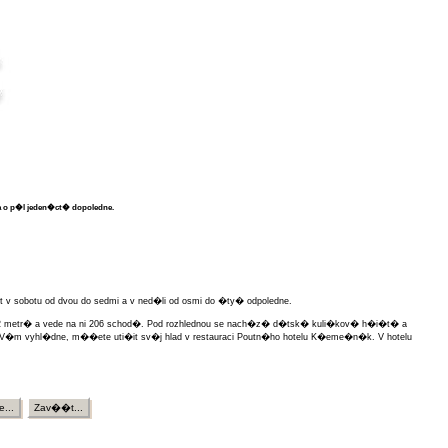
 o p�l jeden�ct� dopoledne.
v sobotu od dvou do sedmi a v ned�li od osmi do �ty� odpoledne.
52 metr� a vede na ni 206 schod�. Pod rozhlednou se nach�z� d�tsk� kuli�kov� h�i�t� a
kud V�m vyhl�dne, m��ete uti�it sv�j hlad v restauraci Poutn�ho hotelu K�eme�n�k. V hotelu
e...
Zav��t...