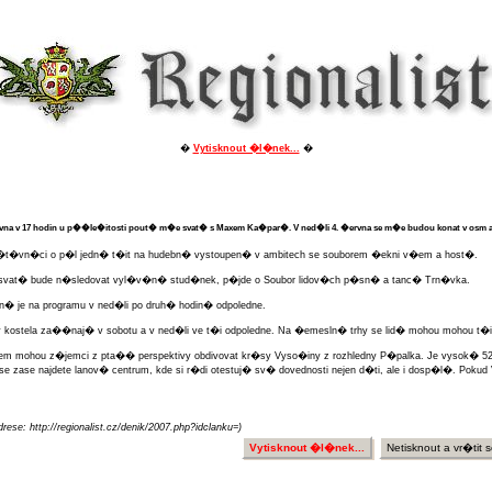
�
Vytisknout �l�nek...
�
a v 17 hodin u p��le�itosti pout� m�e svat� s Maxem Ka�par�. V ned�li 4. �ervna se m�e budou konat v osm a
�t�vn�ci o p�l jedn� t�it na hudebn� vystoupen� v ambitech se souborem �ekni v�em a host�.
 svat� bude n�sledovat vyl�v�n� stud�nek, p�jde o Soubor lidov�ch p�sn� a tanc� Trn�vka.
e na programu v ned�li po druh� hodin� odpoledne.
kostela za��naj� v sobotu a v ned�li ve t�i odpoledne. Na �emesln� trhy se lid� mohou mohou t�it 
m mohou z�jemci z pta�� perspektivy obdivovat kr�sy Vyso�iny z rozhledny P�palka. Je vysok� 
se zase najdete lanov� centrum, kde si r�di otestuj� sv� dovednosti nejen d�ti, ale i dosp�l�. Po
rese: http://regionalist.cz/denik/2007.php?idclanku=)
Vytisknout �l�nek...
Netisknout a vr�tit s