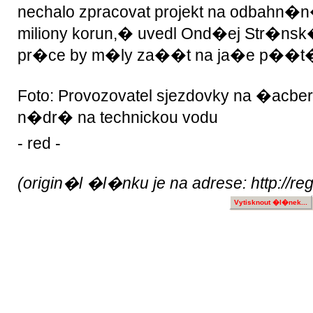
nechalo zpracovat projekt na odbahn�n
miliony korun,� uvedl Ond�ej Str�nsk
pr�ce by m�ly za��t na ja�e p��t�
Foto: Provozovatel sjezdovky na �ac
n�dr� na technickou vodu
- red -
(origin�l �l�nku je na adrese: http://re
Vytisknout �l�nek...