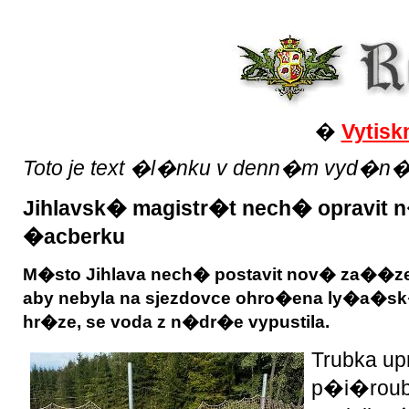
�
Vytisk
Toto je text �l�nku v denn�m vyd�n� Reg
Jihlavsk� magistr�t nech� opravit
�acberku
M�sto Jihlava nech� postavit nov� za��z
aby nebyla na sjezdovce ohro�ena ly�a�s
hr�ze, se voda z n�dr�e vypustila.
Trubka up
p�i�roub