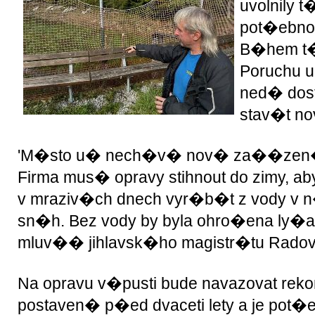
uvolnily
pot�ebnou
B�hem t�
Poruchu u
ned� dost
stav�t n
'M�sto u� nech�v� nov� za��zen� pos
Firma mus� opravy stihnout do zimy, a
v mraziv�ch dnech vyr�b�t z vody v
sn�h. Bez vody by byla ohro�ena ly�
mluv�� jihlavsk�ho magistr�tu Rado
Na opravu v�pusti bude navazovat re
postaven� p�ed dvaceti lety a je pot�