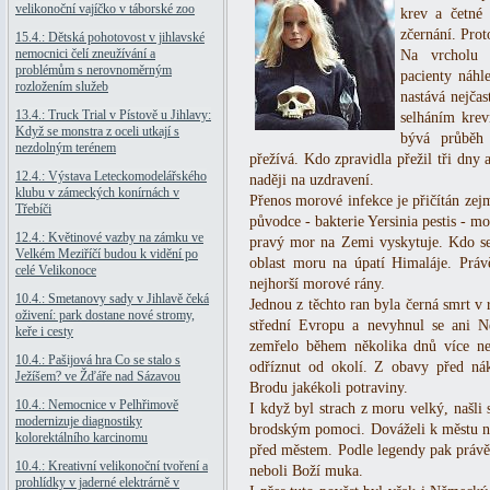
velikonoční vajíčko v táborské zoo
krev a četné 
zčernání. Pro
15.4.: Dětská pohotovost v jihlavské
nemocnici čelí zneužívání a
Na vrcholu 
problémům s nerovnoměrným
pacienty náhl
rozložením služeb
nastává nejča
13.4.: Truck Trial v Pístově u Jihlavy:
selháním kre
Když se monstra z oceli utkají s
bývá průběh
nezdolným terénem
přežívá. Kdo zpravidla přežil tři dny 
12.4.: Výstava Leteckomodelářského
naději na uzdravení.
klubu v zámeckých konírnách v
Přenos morové infekce je přičítán ze
Třebíči
původce - bakterie Yersinia pestis - mo
12.4.: Květinové vazby na zámku ve
pravý mor na Zemi vyskytuje. Kdo se 
Velkém Meziříčí budou k vidění po
oblast moru na úpatí Himaláje. Práv
celé Velikonoce
nejhorší morové rány.
10.4.: Smetanovy sady v Jihlavě čeká
Jednou z těchto ran byla černá smrt v
oživení: park dostane nové stromy,
střední Evropu a nevyhnul se ani
keře i cesty
zemřelo během několika dnů více ne
10.4.: Pašijová hra Co se stalo s
odříznut od okolí. Z obavy před nák
Ježíšem? ve Žďáře nad Sázavou
Brodu jakékoli potraviny.
10.4.: Nemocnice v Pelhřimově
I když byl strach z moru velký, našli 
modernizuje diagnostiky
brodským pomoci. Dováželi k městu nej
kolorektálního karcinomu
před městem. Podle legendy pak právě 
10.4.: Kreativní velikonoční tvoření a
neboli Boží muka.
prohlídky v jaderné elektrárně v