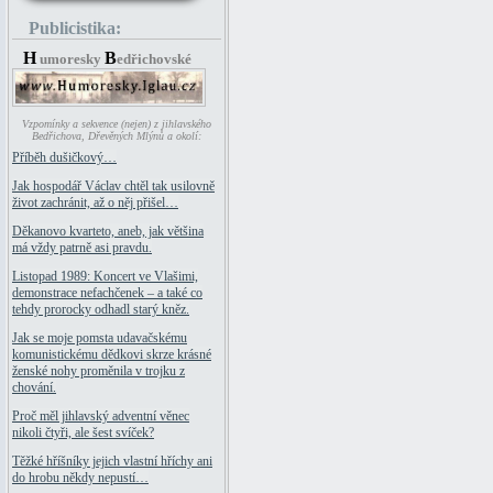
Publicistika:
H
B
umoresky
edřichovské
Vzpomínky a sekvence (nejen) z jihlavského
Bedřichova, Dřevěných Mlýnů a okolí:
Příběh dušičkový…
Jak hospodář Václav chtěl tak usilovně
život zachránit, až o něj přišel…
Děkanovo kvarteto, aneb, jak většina
má vždy patrně asi pravdu.
Listopad 1989: Koncert ve Vlašimi,
demonstrace nefachčenek – a také co
tehdy prorocky odhadl starý kněz.
Jak se moje pomsta udavačskému
komunistickému dědkovi skrze krásné
ženské nohy proměnila v trojku z
chování.
Proč měl jihlavský adventní věnec
nikoli čtyři, ale šest svíček?
Těžké hříšníky jejich vlastní hříchy ani
do hrobu někdy nepustí…