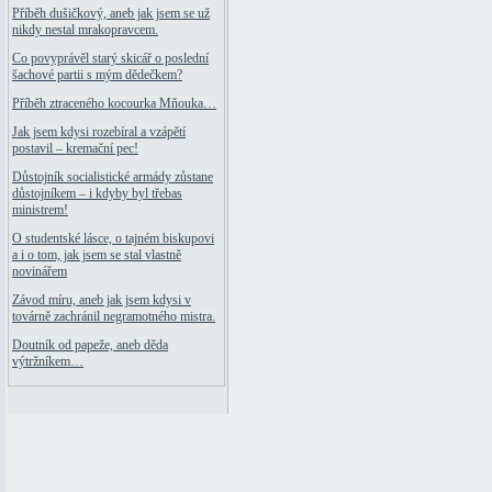
Příběh dušičkový, aneb jak jsem se už
nikdy nestal mrakopravcem.
Co povyprávěl starý skicář o poslední
šachové partii s mým dědečkem?
Příběh ztraceného kocourka Mňouka…
Jak jsem kdysi rozebíral a vzápětí
postavil – kremační pec!
Důstojník socialistické armády zůstane
důstojníkem – i kdyby byl třebas
ministrem!
O studentské lásce, o tajném biskupovi
a i o tom, jak jsem se stal vlastně
novinářem
Závod míru, aneb jak jsem kdysi v
továrně zachránil negramotného mistra.
Doutník od papeže, aneb děda
výtržníkem…