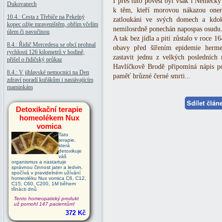
I přes tuto pověst byl však i Německý
Dukovanech
k těm, kteří morovou nákazou onem
10.4.: Cesta z Třebíče na Pekelný
zatloukáni ve svých domech a kdok
kopec ožije mraveništěm, obřím včelím
nemilosrdně ponechán napospas osudu
úlem či pavučinou
A tak bez jídla a pití zůstalo v roce 1
8.4.: Řidič Mercedesu se obcí prohnal
obavy před šířením epidemie herme
rychlostí 126 kilometrů v hodině,
zastavit jednu z velkých posledníc
přišel o řidičský průkaz
Havlíčkově Brodě připomíná nápis 
8.4.: V jihlavské nemocnici na Den
paměť hrůzné černé smrti...
zdraví poradí kuřákům i nastávajícím
maminkám
Sdílet člá
Detoxikační terapie
homeolékem Nux
vomica
Tato
terapie,
která
detoxikuje
váš
organismus a nastartuje
správnou činnost jater a ledvin,
spočívá v pravidelném užívání
homeoléku Nux vomica C6, C12,
C15, C60, C200, 1M během
třinácti dnů
Tento homeopatický produkt
už pomohl 147 pacientům!
372 Kč