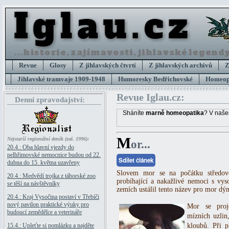
Revue
Glosy
Z jihlavských čtvrtí
Z jihlavských archivů
Z
Jihlavské tramvaje 1909-1948
Humoresky Bedřichovské
Homeopa
Revue Iglau.cz:
Denní zpravodajství:
Sháníte
marně homeopatika
? V naše
M
Nejstarší regionální deník (zal. 1996):
or...
20.4.: Oba hlavní vjezdy do
pelhřimovské nemocnice budou od 22.
Sdílet článek
dubna do 15. května uzavřeny
Slovem mor se na počátku středov
20.4.: Medvědí trojka z táborské zoo
probíhající a nakažlivé nemoci s vys
se těší na návštěvníky
zemích ustálil tento název pro mor dý
20.4.: Kraj Vysočina postaví v Třebíči
nový pavilon praktické výuky pro
Mor se proj
budoucí zemědělce a veterináře
mízních uzlin
15.4.: Upleťte si pomlázku a najděte
kloubů. Při p