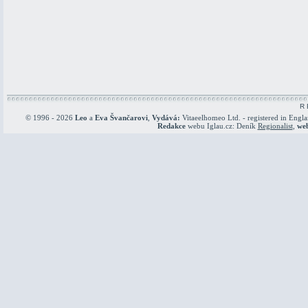
R 
© 1996 - 2026
Leo
a
Eva Švančarovi
,
Vydává:
Vitaeelhomeo Ltd. - registered in Engl
Redakce
webu Iglau.cz: Deník
Regionalist
,
we