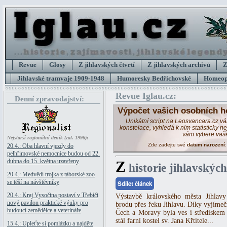
Revue
Glosy
Z jihlavských čtvrtí
Z jihlavských archivů
Z
Jihlavské tramvaje 1909-1948
Humoresky Bedřichovské
Homeopa
Revue Iglau.cz:
Denní zpravodajství:
Výpočet vašich osobních h
Unikátní script na Leosvancara.cz v
konstelace, vyhledá k nim statisticky 
vám vybere vaš
Nejstarší regionální deník (zal. 1996):
Zde zadejte své
datum narození
20.4.: Oba hlavní vjezdy do
pelhřimovské nemocnice budou od 22.
dubna do 15. května uzavřeny
Z
historie jihlavských
20.4.: Medvědí trojka z táborské zoo
se těší na návštěvníky
Sdílet článek
20.4.: Kraj Vysočina postaví v Třebíči
Výstavbě královského města Jihlavy 
nový pavilon praktické výuky pro
brodu přes řeku Jihlavu. Díky vyjímeč
budoucí zemědělce a veterináře
Čech a Moravy byla ves i střediskem
stál farní kostel sv. Jana Křtitele...
15.4.: Upleťte si pomlázku a najděte