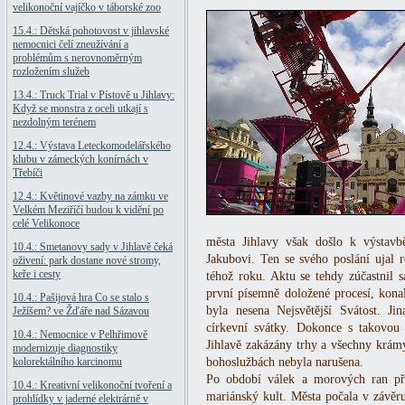
velikonoční vajíčko v táborské zoo
15.4.: Dětská pohotovost v jihlavské
nemocnici čelí zneužívání a
problémům s nerovnoměrným
rozložením služeb
13.4.: Truck Trial v Pístově u Jihlavy:
Když se monstra z oceli utkají s
nezdolným terénem
12.4.: Výstava Leteckomodelářského
klubu v zámeckých konírnách v
Třebíči
12.4.: Květinové vazby na zámku ve
Velkém Meziříčí budou k vidění po
celé Velikonoce
města Jihlavy však došlo k výstavb
10.4.: Smetanovy sady v Jihlavě čeká
Jakubovi. Ten se svého poslání ujal 
oživení: park dostane nové stromy,
keře i cesty
téhož roku. Aktu se tehdy zúčastnil
první písemně doložené procesí, kona
10.4.: Pašijová hra Co se stalo s
byla nesena Nejsvětější Svátost. Ji
Ježíšem? ve Žďáře nad Sázavou
církevní svátky. Dokonce s takovou
10.4.: Nemocnice v Pelhřimově
Jihlavě zakázány trhy a všechny krámy
modernizuje diagnostiky
kolorektálního karcinomu
bohoslužbách nebyla narušena.
Po období válek a morových ran př
10.4.: Kreativní velikonoční tvoření a
mariánský kult. Města počala v závěru 
prohlídky v jaderné elektrárně v