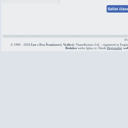
Sdílet člá
R 
© 1996 - 2026
Leo
a
Eva Švančarovi
,
Vydává:
Vitaeelhomeo Ltd. - registered in Engl
Redakce
webu Iglau.cz: Deník
Regionalist
,
we