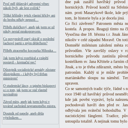
dne pak zazářil havířský průvod 
Proč měl jihlavský adventní věnec
hornických. Průvod končil na Střelni
nikoli čtyři, ale šest svíček?
nám. proti Masarykově škole, kde prý 
Těžké hříšníky jejich vlastní hříchy ani
tom, že historie byla a je docela jiná.
do hrobu někdy nepustí…
Co říci závěrem? Patronem města nen
Příběh dušičkový, aneb jak jsem se už
kostela. Á propos. Reaguji tímto na č
nikdy nestal mrakopravcem.
Vysočina dne 18. března t.r. Jinak Jáns
Co povyprávěl starý skicář o poslední
nikoliv v celé západní Moravě. On toti
šachové partii s mým dědečkem?
Domnělé milénium založení města r
průvodům. Vše završily oslavy v ro
Příběh ztraceného kocourka Mňouka…
hornického průvodu zastínila půvo
Jak jsem kdysi rozebíral a vzápětí
kostelíkem sv. Jana Křtitele a farním 
postavil – kremační pec!
Jinak, a to je třeba zdůraznit, město b
Důstojník socialistické armády zůstane
patronům. Každý si je může prohlé
důstojníkem – i kdyby byl třebas
mariánského sloupu na náměstí. Te
ministrem!
upraven.
O studentské lásce, o tajném biskupovi
Co se samotných tradic týče, řádně s n
a i o tom, jak jsem se stal vlastně
roce 1940 už havířský průvod nesměřo
novinářem
kde jak pověst vypráví, byla nalezen
Závod míru, aneb jak jsem kdysi v
pochodovali havíři den před sv. Ja
továrně zachránil negramotného mistra.
odbývala jen sváteční bohoslužba. V
Doutník od papeže, aneb děda
nacistickými fánglemi. Tradice, pů
výtržníkem…
ustoupila totalitě. A nejinak tomu bylo 