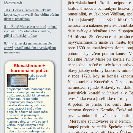
Dukovanech
jich získala hned několik : nejprve s
královně nebes a ochránkyni lidstva, 
10.4.: Cesta z Třebíče na Pekelný
řemeslníků, sv. Jakubovi Většímu, apo
kopec ožije mraveništěm, obřím včelím
úlem či pavučinou
třetí nejslavnější pouť všech křesťan
nemocemi a nakonec ještě sv. Františ
8.4.: Řidič Mercedesu se obcí prohnal
další svátky a řekněme i poutě spojen
rychlostí 126 kilometrů v hodině,
přišel o řidičský průkaz
19. března, 25. července, 4. prosinc
nejvýznamnějším místě ve městě, byl
8.4.: V jihlavské nemocnici na Den
zdraví poradí kuřákům i nastávajícím
roce 1690 na mariánském sloupu stoj
maminkám
potom nebyl všem poutím konec. V 
Bolestné Panny Marie při kostele sv. 
té se jednou ročně musely konat průvod
Klimakterium +
hormonální potíže
Slávy jakoby nebraly konce. K mimořá
Naše speciální
v roce 1729, kdy se konala kanonis
účinná
Nepomuckého. Konečně, stačí se porozh
na mostech i jinde. A slavily se i dalš
polykomponentní homeopatická
směs na nepříjemné ženské
jesuitských kostelů v Jihlavě a v Te
obtíže provázející klimakterium
teresiánská éra a josefinské reformy.
(přechod). Pokud trpíte
nepříjemnými stavy během
A potom to přišlo. To, čemu dnes 
vašeho klimakteria, pak tato
homeopatická směs vám
ocitovat úryvek z Korniky České od
pomůže během několika málo
dnů srovnat přirozeným
první zmínku o Jihlavě datovanou tím
způsobem vaši hormonální
"Moravané spuntovavše se s Němci, 
hladinu v těle, a navíc odtlumí
většinu nepříjemných potíží.
loupež pustiti se chtěli. Špehéře napře
Není třeba se několik let trápit a
nebo dokonce podstupovat
navrátivše se oznámili, kterak Čáslav