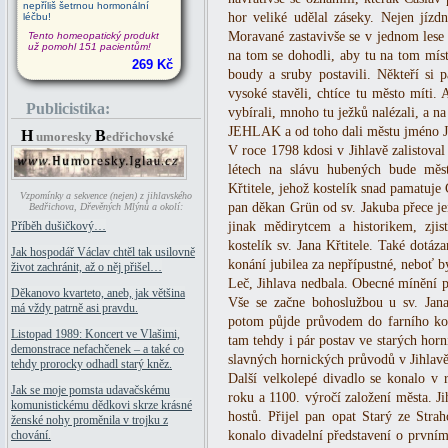
nepříliš šetrnou hormonální
hor veliké udělal záseky. Nejen jízdn
léčbu!
Moravané zastavivše se v jednom lese p
Tento homeopatický produkt
už pomohl 151 pacientům!
na tom se dohodli, aby tu na tom míst
269 Kč
boudy a sruby postavili. Někteří si p
vysoké stavěli, chtíce tu město míti.
Publicistika:
vybírali, mnoho tu ježků nalézali, a na
JEHLAK a od toho dali městu jmén
H
B
umoresky
edřichovské
V roce 1798 kdosi v Jihlavě zalistoval
létech na slávu hubených bude měst
Křtitele, jehož kostelík snad pamatuje
Vzpomínky a sekvence (nejen) z jihlavského
pan děkan Grün od sv. Jakuba přece j
Bedřichova, Dřevěných Mlýnů a okolí:
jinak mědirytcem a historikem, zjis
Příběh dušičkový…
kostelík sv. Jana Křtitele. Také dotáz
Jak hospodář Václav chtěl tak usilovně
konání jubilea za nepřípustné, neboť b
život zachránit, až o něj přišel…
Leč, Jihlava nedbala. Obecné mínění př
Děkanovo kvarteto, aneb, jak většina
Vše se začne bohoslužbou u sv. Jan
má vždy patrně asi pravdu.
potom půjde průvodem do farního kost
Listopad 1989: Koncert ve Vlašimi,
tam tehdy i pár postav ve starých horn
demonstrace nefachčenek – a také co
slavných hornických průvodů v Jihlavě
tehdy prorocky odhadl starý kněz.
Další velkolepé divadlo se konalo v r
Jak se moje pomsta udavačskému
roku a 1100. výročí založení města. Ji
komunistickému dědkovi skrze krásné
hostů. Přijel pan opat Starý ze Stra
ženské nohy proměnila v trojku z
konalo divadelní představení o prvním
chování.