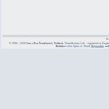
R 
© 1996 - 2026
Leo
a
Eva Švančarovi
,
Vydává:
Vitaeelhomeo Ltd. - registered in Engl
Redakce
webu Iglau.cz: Deník
Regionalist
,
we