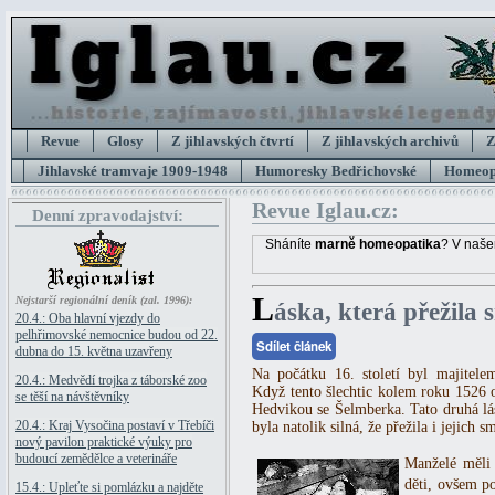
Revue
Glosy
Z jihlavských čtvrtí
Z jihlavských archivů
Z
Jihlavské tramvaje 1909-1948
Humoresky Bedřichovské
Homeopa
Revue Iglau.cz:
Denní zpravodajství:
Sháníte
marně homeopatika
? V naše
L
Nejstarší regionální deník (zal. 1996):
áska, která přežila s
20.4.: Oba hlavní vjezdy do
pelhřimovské nemocnice budou od 22.
Sdílet článek
dubna do 15. května uzavřeny
Na počátku 16. století byl majitelem
20.4.: Medvědí trojka z táborské zoo
Když tento šlechtic kolem roku 1526 o
se těší na návštěvníky
Hedvikou se Šelmberka. Tato druhá lá
20.4.: Kraj Vysočina postaví v Třebíči
byla natolik silná, že přežila i jejich sm
nový pavilon praktické výuky pro
budoucí zemědělce a veterináře
Manželé měli 
děti, ovšem p
15.4.: Upleťte si pomlázku a najděte