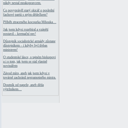
nikdy nestal mrakopravcem.
Co povyprávěl starý skicář o poslední
šachové partii s mým dědečkem?
Příběh ztraceného kocourka Mňouka…
Jak jsem kdysi rozebíral a vzápětí
postavil – kremační pec!
Důstojník socialistické armády zůstane
důstojníkem – i kdyby byl třebas
ministrem!
O studentské lásce, o tajném biskupovi
a i o tom, jak jsem se stal vlastně
novinářem
Závod míru, aneb jak jsem kdysi v
továrně zachránil negramotného mistra.
Doutník od papeže, aneb děda
výtržníkem…