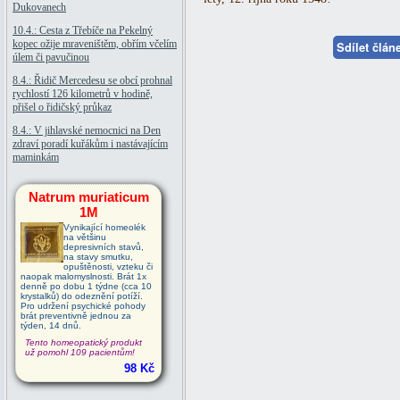
Dukovanech
10.4.: Cesta z Třebíče na Pekelný
kopec ožije mraveništěm, obřím včelím
Sdílet člá
úlem či pavučinou
8.4.: Řidič Mercedesu se obcí prohnal
rychlostí 126 kilometrů v hodině,
přišel o řidičský průkaz
8.4.: V jihlavské nemocnici na Den
zdraví poradí kuřákům i nastávajícím
maminkám
Natrum muriaticum
1M
Vynikající homeolék
na většinu
depresivních stavů,
na stavy smutku,
opuštěnosti, vzteku či
naopak malomyslnosti. Brát 1x
denně po dobu 1 týdne (cca 10
krystalků) do odeznění potíží.
Pro udržení psychické pohody
brát preventivně jednou za
týden, 14 dnů.
Tento homeopatický produkt
už pomohl 109 pacientům!
98 Kč