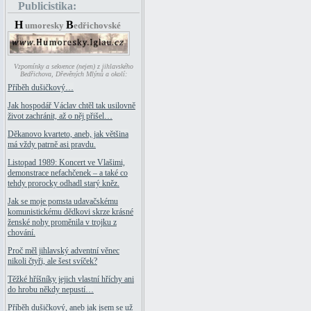
Publicistika:
H
B
umoresky
edřichovské
Vzpomínky a sekvence (nejen) z jihlavského
Bedřichova, Dřevěných Mlýnů a okolí:
Příběh dušičkový…
Jak hospodář Václav chtěl tak usilovně
život zachránit, až o něj přišel…
Děkanovo kvarteto, aneb, jak většina
má vždy patrně asi pravdu.
Listopad 1989: Koncert ve Vlašimi,
demonstrace nefachčenek – a také co
tehdy prorocky odhadl starý kněz.
Jak se moje pomsta udavačskému
komunistickému dědkovi skrze krásné
ženské nohy proměnila v trojku z
chování.
Proč měl jihlavský adventní věnec
nikoli čtyři, ale šest svíček?
Těžké hříšníky jejich vlastní hříchy ani
do hrobu někdy nepustí…
Příběh dušičkový, aneb jak jsem se už