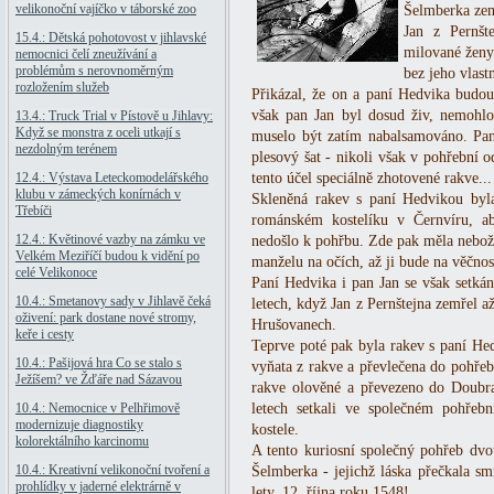
velikonoční vajíčko v táborské zoo
Šelmberka zem
Jan z Pernšt
15.4.: Dětská pohotovost v jihlavské
milované ženy
nemocnici čelí zneužívání a
problémům s nerovnoměrným
bez jeho vlast
rozložením služeb
Přikázal, že on a paní Hedvika budou
však pan Jan byl dosud živ, nemohlo
13.4.: Truck Trial v Pístově u Jihlavy:
Když se monstra z oceli utkají s
muselo být zatím nabalsamováno. Pan
nezdolným terénem
plesový šat - nikoli však v pohřební o
12.4.: Výstava Leteckomodelářského
tento účel speciálně zhotovené rakve...
klubu v zámeckých konírnách v
Skleněná rakev s paní Hedvikou byla
Třebíči
románském kostelíku v Černvíru, a
12.4.: Květinové vazby na zámku ve
nedošlo k pohřbu. Zde pak měla nebož
Velkém Meziříčí budou k vidění po
manželu na očích, až ji bude na věčnos
celé Velikonoce
Paní Hedvika i pan Jan se však setkán
10.4.: Smetanovy sady v Jihlavě čeká
letech, když Jan z Pernštejna zemřel 
oživení: park dostane nové stromy,
Hrušovanech.
keře i cesty
Teprve poté pak byla rakev s paní He
10.4.: Pašijová hra Co se stalo s
vyňata z rakve a převlečena do pohřeb
Ježíšem? ve Žďáře nad Sázavou
rakve olověné a převezeno do Doubr
10.4.: Nemocnice v Pelhřimově
letech setkali ve společném pohře
modernizuje diagnostiky
kostele.
kolorektálního karcinomu
A tento kuriosní společný pohřeb dvo
10.4.: Kreativní velikonoční tvoření a
Šelmberka - jejichž láska přečkala sm
prohlídky v jaderné elektrárně v
lety, 12. října roku 1548!