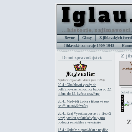
Revue
Glosy
Z jihlavských čtvrtí
Jihlavské tramvaje 1909-1948
Humor
Z ji
Denní zpravodajství:
Unikátn
k
Nejstarší regionální deník (zal. 1996):
20.4.: Oba hlavní vjezdy do
pelhřimovské nemocnice budou od 22.
Sdílet t
dubna do 15. května uzavřeny
20.4.: Medvědí trojka z táborské zoo
se těší na návštěvníky
20.4.: Kraj Vysočina postaví v Třebíči
nový pavilon praktické výuky pro
Z
budoucí zemědělce a veterináře
15.4.: Upleťte si pomlázku a najděte