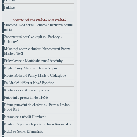
Příseka...
Puklice
POUTNÍ MÍSTA ZNÁMÁ A NEZNÁMÁ:
Slovo na úvod seriálu 'Známá a neznámá poutní
místa'
Zapomenutá pouť ke kapli sv. Barbory v
Urbanově
Milostivý obraz v chrámu Nanebevzetí Panny
Marie v Telči
Přibyslavice a Mariánské ranní červánky
Kaple Panny Marie v Telči na Štěpnici
Kostel Bolestné Panny Marie v Cizkrajově
Paulánský klášter u Nové Bystřice
Kostelíček sv. Anny u Opatova
Putování s procesím do Třeště
Dávná putování do chrámu sv. Petra a Pavla v
Nové Říši
Krasonice a návrší Humberk
Kostelní Vydří aneb poutě na horu Karmelskou
Když se řekne: Křemešník