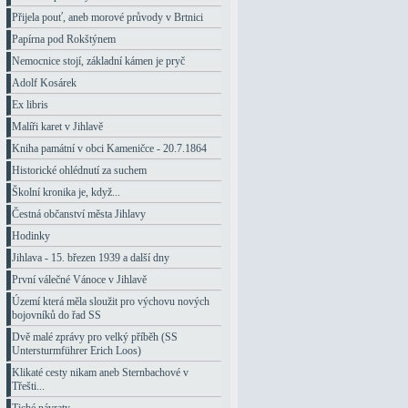
Přijela pouť, aneb morové průvody v Brtnici
Papírna pod Rokštýnem
Nemocnice stojí, základní kámen je pryč
Adolf Kosárek
Ex libris
Malíři karet v Jihlavě
Kniha památní v obci Kameničce - 20.7.1864
Historické ohlédnutí za suchem
Školní kronika je, když...
Čestná občanství města Jihlavy
Hodinky
Jihlava - 15. březen 1939 a další dny
První válečné Vánoce v Jihlavě
Území která měla sloužit pro výchovu nových
bojovníků do řad SS
Dvě malé zprávy pro velký příběh (SS
Untersturmführer Erich Loos)
Klikaté cesty nikam aneb Sternbachové v
Třešti...