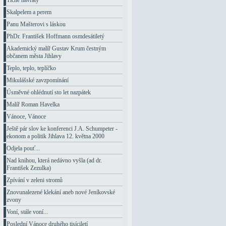
Tiché návraty
Skalpelem a perem
Panu Mašterovi s láskou
PhDr. František Hoffmann osmdesátiletý
Akademický malíř Gustav Krum čestným
občanem města Jihlavy
Teplo, teplo, teplíčko
Mikulášské zavzpomínání
Úsměvné ohlédnutí sto let nazpátek
Malíř Roman Havelka
Vánoce, Vánoce
Ještě pár slov ke konferenci J.A. Schumpeter -
ekonom a politik Jihlava 12. května 2000
Odjela pouť...
Nad knihou, která nedávno vyšla (ad dr.
František Zezulka)
Zpívání v zeleni stromů
Znovunalezené klekání aneb nové Jeníkovské
zvony
Voní, stále voní...
Poslední Vánoce druhého tisíciletí