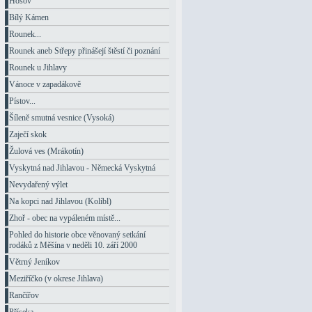
Hosov
Bílý Kámen
Rounek...
Rounek aneb Střepy přinášejí štěstí či poznání
Rounek u Jihlavy
Vánoce v zapadákově
Pístov...
Šíleně smutná vesnice (Vysoká)
Zaječí skok
Žulová ves (Mrákotín)
Vyskytná nad Jihlavou - Německá Vyskytná
Nevydařený výlet
Na kopci nad Jihlavou (Kolíbl)
Zhoř - obec na vypáleném místě...
Pohled do historie obce věnovaný setkání
rodáků z Měšína v neděli 10. září 2000
Větrný Jeníkov
Meziříčko (v okrese Jihlava)
Rančířov