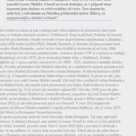
narodil Gustav Mahler. A hned na úvod dodejme, že v případě data
narození jsou dodnes ve světě uváděny tři verse. Toto datum by
mělo být, s odvoláním na Matriku příslušníků města Jihlavy, to
nejsprávnější a úředně ověřené!?
eho rodině a k místu se pak vztahuje řada velmi zajímavých písemností, které jsou
ženy ve Státním okresním archivu v Pelhřimově. Stojí za přečtení. Pohledy do historie
ou být pro dnešního čtenáře nevšední cestou doprovázenou tajuplnostmi a záhadami...
 nám sdělil ředitel archivu PhDr. Zdeněk Martínek, je hlavním zdrojem poznání fond
esního úřadu Humpolec, neboť archiv obce Kaliště je dochován až od roku 1884.
ní škola má sice stručnou pamětní knihu, vedenou od roku 1787 a v archivu se nachází
ada katalogů od roku 1878, ale ty neobsahují žádné údaje o Mahlerech. Zmínku
ajdeme ani v opisu matriky narozených z let 1850 - 1851, uloženou u tamního farního
du. Prvního příslušníka rodu Mahlerů objevíme až v zakládacích spisech pozemkových
h pro obec Kaliště při fondu Okresního soudu Humpolec. Knihovní lustrum o držbě
tince čp. 9 kupodivu neobsahuje žádné údaje o rodině Mahlerů. A přesto se zde, jako
horozený syn, malý Gustav Mahler narodil. Zde totiž žila v počátcích rodina Bernarda a
ie Mahlerových, zde zemřel jejich prvorozený syn Isidor. Další knihovní lustrum o
bě vinopalny čp. 52 je už pro nás mnohem zajímavější. Od roku 1848 jsou zde jako
itelé uvedeni Marie Mahlerová, rozená Bondyová, respektive její muž Šimon Mahler.
ečně, první zmínka o Mahlerech v Kališti! Později, pouze v dílčím zápise ze dne 7.
vence 1852, je zde také jmenován jejich syn Bernard. V roce 1855 kupují tuto
opalnu od Morice Mahlera manželé Leopold a Eleonora Hallerovi, aby ji v roce 1873
dali Morici a Herrmannu Sternschussovým.
ší zprávy poskytuje archivní fond Okresního úřadu Humpolec. Tak tedy opět další
lerové. A dokonce Bernard, otec našeho Gustava. Neměl to však ve svých začátcích
ec lehké, konečně, posuďte sami. Dne 9. února 1856 žádá o povolení k obchodu s
lím. Je mu uděleno 13. února, tedy za pouhé čtyři dny. Téhož dne je ale udán obecní
ou v Humpolci pro nedovolené provozování obchodu, což se asi následně vysvětlilo a