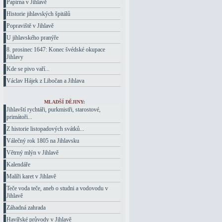
Papírna v Jihlavě
Historie jihlavských špitálů
Popraviště v Jihlavě
U jihlavského pranýře
8. prosinec 1647: Konec švédské okupace
Jihlavy
Kde se pivo vaří...
Václav Hájek z Libočan a Jihlava
MLADŠÍ DĚJINY:
Jihlavští rychtáři, purkmistři, starostové,
primátoři...
Z historie listopadových svátků...
Válečný rok 1805 na Jihlavsku
Větrný mlýn v Jihlavě
Kalendáře
Malíři karet v Jihlavě
Teče voda teče, aneb o studni a vodovodu v
Jihlavě
Záhadná zahrada
Havířské průvody v Jihlavě