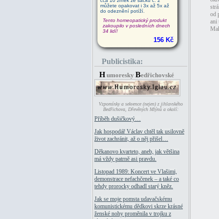
cca 10 zrnek ze sáčku č. 2
můžete opakovat i 3x až 5x až
str
do odeznění potíží.
od 
Tento homeopatický produkt
ani
zakoupilo v posledních dnech
Mah
34 lidí!
156 Kč
Publicistika:
H
B
umoresky
edřichovské
Vzpomínky a sekvence (nejen) z jihlavského
Bedřichova, Dřevěných Mlýnů a okolí:
Příběh dušičkový…
Jak hospodář Václav chtěl tak usilovně
život zachránit, až o něj přišel…
Děkanovo kvarteto, aneb, jak většina
má vždy patrně asi pravdu.
Listopad 1989: Koncert ve Vlašimi,
demonstrace nefachčenek – a také co
tehdy prorocky odhadl starý kněz.
Jak se moje pomsta udavačskému
komunistickému dědkovi skrze krásné
ženské nohy proměnila v trojku z