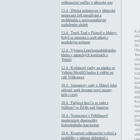
velikonoční vajíčko v táborské zoo
15.4.: Dětská pohotovost v jihlavské
nemocnici čelí zneužívání a
problémům s nerovnoměrným
rozložením služeb
K j
13.4.: Truck Trial v Pístově u Jihlavy:
ulo
Když se monstra z oceli utkají s
moh
nezdolným terénem
Jak
Okr
12.4.: Výstava Leteckomodelářského
Tam
klubu v zámeckých konírnách v
i ř
Třebíči
nen
12.4.: Květinové vazby na zámku ve
úřa
Velkém Meziříčí budou k vidění po
kni
celé Velikonoce
hos
dru
10.4.: Smetanovy sady v Jihlavě čeká
Mar
oživení: park dostane nové stromy,
drž
keře i cesty
maj
Kon
10.4.: Pašijová hra Co se stalo s
čer
Ježíšem? ve Žďáře nad Sázavou
vin
10.4.: Nemocnice v Pelhřimově
pro
modernizuje diagnostiky
Dal
kolorektálního karcinomu
Mah
vůb
10.4.: Kreativní velikonoční tvoření a
obi
prohlídky v jaderné elektrárně v
rad