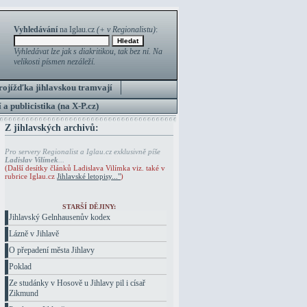
Vyhledávání
na Iglau.cz
(+ v Regionalistu)
:
Vyhledávat lze jak s diakritikou, tak bez ní. Na
velikosti písmen nezáleží.
rojížďka jihlavskou tramvají
 a publicistika (na X-P.cz)
Z jihlavských archivů:
Pro servery Regionalist a Iglau.cz exklusivně píše
Ladislav Vilímek
...
(Další desítky článků Ladislava Vilímka viz. také v
rubrice Iglau.cz
Jihlavské letopisy..."
)
STARŠÍ DĚJINY:
Jihlavský Gelnhausenův kodex
Lázně v Jihlavě
O přepadení města Jihlavy
Poklad
Ze studánky v Hosově u Jihlavy pil i císař
Zikmund