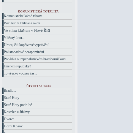
KOMUNISTICKÁ TOTALITA:
Komunistické kárné tábory
Boží tělo v Jihlavě a okolí
Ve stínu kláštera v Nové Říši
Vítězný únor...
Urtica, čili kopřivové vyprávění
Polistopadové nezapomínání
Pohádka o imperialistickém bramborníčkovi
Jménem republiky!
To všecko vodnes čas...
ČTVRTI A OBCE:
Bradlo...
Staré Hory
Staré Hory podruhé
Kostelec u Jihlavy
Dvorce
Horní Kosov