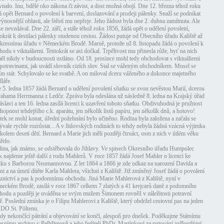
vnalo. Inu, bdělé oko zákona či závist, a dost možná obojí. Dne 12. března téhož roku
á opět Bernard o povolení k barvení, doslazování a prodeji pálenky. Snaží se podnikat
výnosnější oblasti, ale štěstí mu nepřeje. Jeho žádost byla dne 2. dubna zamítnuta. Ale
se nevzdával. Dne 22. září, a stále téhož roku 1856, žádá opět o udělení povolení,
tokrát k destilaci pálenky studenou cestou. Žádost putuje od Obecního úřadu Kaliště až
kresnímu úřadu v Německém Brodě. Marně, protože už 8. listopadu žádá o povolení k
hodu s viktuáliemi. Tentokrát se asi dočkal. Trpělivost mu přinesla růže, byť na nich
ěl nikdy v budoucnosti ustláno. Od 18. prosince mohl tedy obchodovat s viktuáliemi
i potravinami, jak uvádí slovník cizích slov. Stal se váženým obchodníkem. Musel se
ím stát. Schylovalo se ke svatbě. A on miloval dceru váženého a dokonce majetného
láře.
 5. ledna 1857 žádá Bernard o udělení povolení sňatku se svou nevěstou Marií, dcerou
ahama Herrmanna z Ledče. Zpráva byla odeslána už následně 8. ledna na Krajský úřad
áslavi a ten 16. ledna zasílá licenci k uzavření tohoto sňatku. Obdivuhodná je pružnost
chopnost tehdejšího c.k. aparátu, jen několik listů papíru, jen několik dnů, a hotovo!
tek se mohl konat, úřední požehnání bylo učiněno. Rodina byla založena a začala se
ývale rychle rozrůstat... A v židovských rodinách to tehdy nebyla žádná vzácná výjimka
 kolem deseti dětí. Bernard a Marie jich měli později čtrnáct, osm z nich v útlém věku
řelo.
ina, jak známo, se odstěhovala do Jihlavy. Ve spisech Okresního úřadu Humpolec
k najdeme ještě další z rodu Mahlerů. V roce 1857 žádá Josef Mahler o licenci ke
tku s Barborou Neumannovou. Z let 1864 a 1866 je zde odkaz na narození Davida a
ni a na úmrtí dítěte Karla Mahlera, všichni z Kaliště. Již zmíněný Josef žádá o povolení
eznictví a pas k podomnímu obchodu. Jiná Marie Mahlerová z Kaliště, nyní v
eckém Brodě, zasílá v roce 1867 celkem 7 zlatých a 41 krejcarů daně z podomního
hodu a později je uváděna se svým mužem Šimonem rovněž v záležitosti potravní
ě. Poslední zmínka je o Filipu Mahlerovi z Kaliště, který obdržel cestovní pas na jeden
 DO St. Pöltenu.
dy nekončící pátrání a objevování se končí, alespoň pro dnešek. Poděkujme Státnímu
esnímu archivu v Pelhřimově a jeho řediteli PhDr. Martínkovi za putování zažloutlými