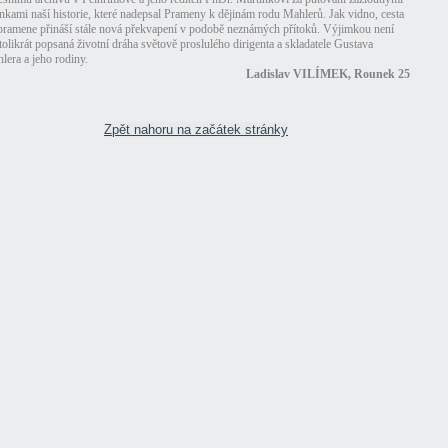
ánkami naší historie, které nadepsal Prameny k dějinám rodu Mahlerů. Jak vidno, cesta
pramene přináší stále nová překvapení v podobě neznámých přítoků. Výjimkou není
 tolikrát popsaná životní dráha světově proslulého dirigenta a skladatele Gustava
lera a jeho rodiny.
Ladislav VILÍMEK, Rounek 25
Zpět nahoru na začátek stránky