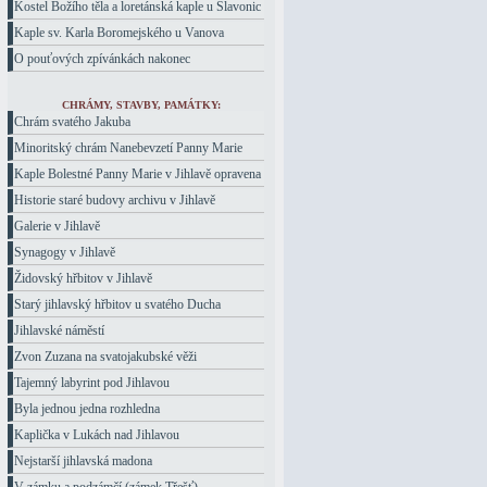
Kostel Božího těla a loretánská kaple u Slavonic
Kaple sv. Karla Boromejského u Vanova
O pouťových zpívánkách nakonec
CHRÁMY, STAVBY, PAMÁTKY:
Chrám svatého Jakuba
Minoritský chrám Nanebevzetí Panny Marie
Kaple Bolestné Panny Marie v Jihlavě opravena
Historie staré budovy archivu v Jihlavě
Galerie v Jihlavě
Synagogy v Jihlavě
Židovský hřbitov v Jihlavě
Starý jihlavský hřbitov u svatého Ducha
Jihlavské náměstí
Zvon Zuzana na svatojakubské věži
Tajemný labyrint pod Jihlavou
Byla jednou jedna rozhledna
Kaplička v Lukách nad Jihlavou
Nejstarší jihlavská madona