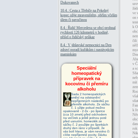
Dukovanech
uro
žád
10.4.: Cesta z Třebíče na Pekelný
ve 
kopec ožije mraveništěm, obřím včelím
on 
úlem či pavučinou
ten
k O
8.4.: Řidič Mercedesu se obcí prohnal
obc
rychlostí 126 kilometrů v hodině,
nem
přišel o řidičský průkaz
čil
8.4.: V jihlavské nemocnici na Den
něč
zdraví poradí kuřákům i nastávajícím
myd
maminkám
Dne
Abr
v Č
Speciální
a s
homeopatický
Sňa
neb
přípravek na
mít
kocovinu či přemíru
zem
alkoholu
Rod
Sada 2 homeopatických
vša
směsí na odstranění
sňa
nepříjemných následků po
přemíře alkoholu. Ze sáčku
Fan
č. 1 užijte pokud možno
k ř
opakovaně - 2-3x - po špetce
Něm
(cca 10 zrnek) před odchodem
na večírek a ještě jednou poté
obc
před usnutím. homeolék ze
dan
sáčku č. 2 použijte po špetkách
druhý den ráno v případě, že
rok
vás bolí hlava, je vám nevolno či
Nik
cítíte nepříjemné pocity. Dávku
okr