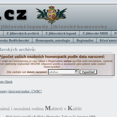
Z jihlavských archivů
Z jihlavských legend
Z jihlavské MHD
P
esky Bedřichovské
Homeopatie, astrologie
Regionalist
Křesťanství
hlavských archivů:
Výpočet vašich osobních homeopatik podle data narození:
í script na Leosvancara.cz vám odtud z Regionalistu
online
spočítá vaše konstelace, vyhledá
 nim statisticky nejčastější MOŽNÉ zdravotní potíže a současně vám vybere vaše osobní
homeopatika!
Zde zadejte své
datum narození
:
ento článek
M
K
námá i neznámá rodina
ahlerů v
ališti
Malá česká vesnička Kaliště u Humpolce. Tady se 14. července 1860