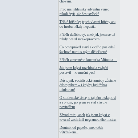
chování.
Proč měl jihlavský adventní věnec
nikoli čtyři, ale šest svíček?
Těžké hříšníky jejich vlastní hříchy ani
do hrobu někdy nepustí…
Příběh dušičkový, aneb jak jsem se už
nikdy nestal mrakopravcem.
Co povyprávěl starý skicář o poslední
šachové partii s mým dědečkem?
Příběh ztraceného kocourka Mňouka…
Jak jsem kdysi rozebíral a vzápětí
postavil – kremační pec!
Důstojník socialistické armády zůstane
důstojníkem – i kdyby byl třebas
ministrem!
O studentské lásce, o tajném biskupovi
a i o tom, jak jsem se stal vlastně
novinářem
Závod míru, aneb jak jsem kdysi v
továrně zachránil negramotného mistra.
Doutník od papeže, aneb děda
výtržníkem…