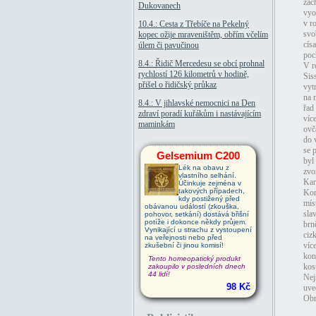
zác
Dukovanech
vyo
v r
10.4.: Cesta z Třebíče na Pekelný
svo
kopec ožije mraveništěm, obřím včelím
cís
úlem či pavučinou
poc
8.4.: Řidič Mercedesu se obcí prohnal
V r
rychlostí 126 kilometrů v hodině,
Sis
přišel o řidičský průkaz
vyt
na 
8.4.: V jihlavské nemocnici na Den
řad
zdraví poradí kuřákům i nastávajícím
víc
maminkám
ovč
do 
se 
Gelsemium C200
byl
Lék na obavu z
zvo
vlastního selhání.
Kar
Účinkuje zejména v
takových případech,
Kon
kdy postižený před
mís
obávanou událostí (zkouška,
sla
pohovor, setkání) dostává břišní
potíže i dokonce někdy průjem.
brn
Vynikající u strachu z vystoupení
ciz
na veřejnosti nebo před
víc
zkušební či jinou komisí!
kon
Tento homeopatický produkt
kos
zakoupilo v posledních dnech
44 lidí!
Nej
98 Kč
uve
Obr