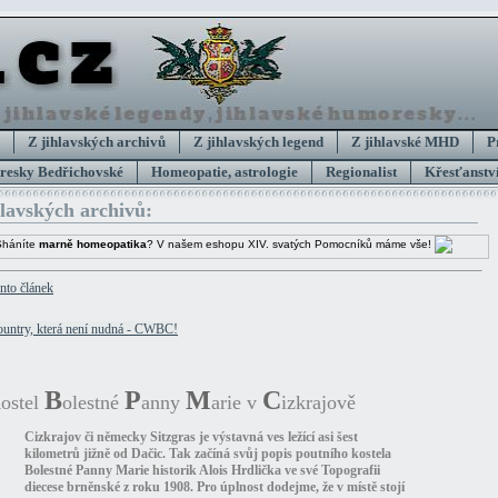
Z jihlavských archivů
Z jihlavských legend
Z jihlavské MHD
P
esky Bedřichovské
Homeopatie, astrologie
Regionalist
Křesťanství
hlavských archivů:
Sháníte
marně homeopatika
? V našem eshopu XIV. svatých Pomocníků máme vše!
ento článek
K
B
P
M
C
ostel
olestné
anny
arie v
izkrajově
Cizkrajov či německy Sitzgras je výstavná ves ležící asi šest
kilometrů jižně od Dačic. Tak začíná svůj popis poutního kostela
Bolestné Panny Marie historik Alois Hrdlička ve své Topografii
diecese brněnské z roku 1908. Pro úplnost dodejme, že v místě stojí