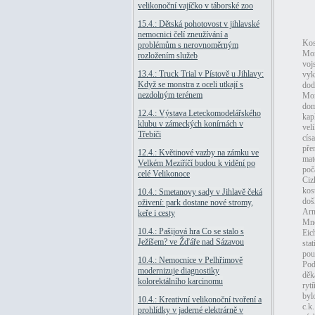
velikonoční vajíčko v táborské zoo
15.4.: Dětská pohotovost v jihlavské
nemocnici čelí zneužívání a
Kos
problémům s nerovnoměrným
Mon
rozložením služeb
voj
13.4.: Truck Trial v Pístově u Jihlavy:
vyk
Když se monstra z oceli utkají s
dod
nezdolným terénem
Mon
dom
12.4.: Výstava Leteckomodelářského
kap
klubu v zámeckých konírnách v
vel
Třebíči
cís
pře
12.4.: Květinové vazby na zámku ve
mat
Velkém Meziříčí budou k vidění po
poč
celé Velikonoce
Ciz
kos
10.4.: Smetanovy sady v Jihlavě čeká
doš
oživení: park dostane nové stromy,
Arn
keře i cesty
Mno
10.4.: Pašijová hra Co se stalo s
Eic
Ježíšem? ve Žďáře nad Sázavou
sta
pou
10.4.: Nemocnice v Pelhřimově
Pod
modernizuje diagnostiky
děk
kolorektálního karcinomu
ryt
byl
10.4.: Kreativní velikonoční tvoření a
c.k
prohlídky v jaderné elektrárně v