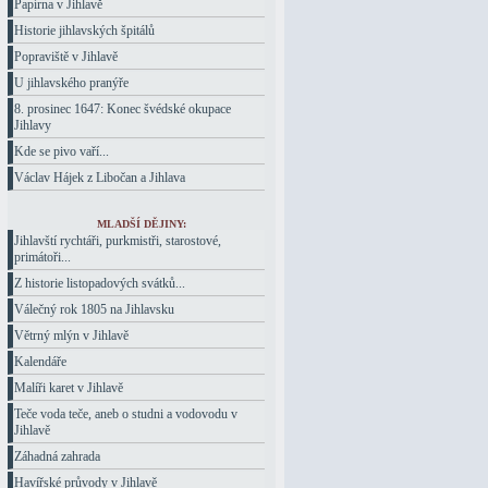
Papírna v Jihlavě
Historie jihlavských špitálů
Popraviště v Jihlavě
U jihlavského pranýře
8. prosinec 1647: Konec švédské okupace
Jihlavy
Kde se pivo vaří...
Václav Hájek z Libočan a Jihlava
MLADŠÍ DĚJINY:
Jihlavští rychtáři, purkmistři, starostové,
primátoři...
Z historie listopadových svátků...
Válečný rok 1805 na Jihlavsku
Větrný mlýn v Jihlavě
Kalendáře
Malíři karet v Jihlavě
Teče voda teče, aneb o studni a vodovodu v
Jihlavě
Záhadná zahrada
Havířské průvody v Jihlavě