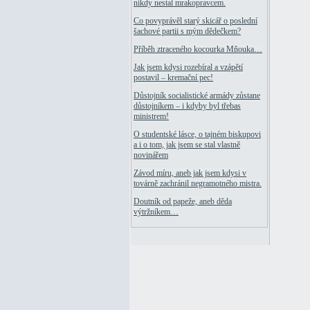
nikdy nestal mrakopravcem.
Co povyprávěl starý skicář o poslední
šachové partii s mým dědečkem?
Příběh ztraceného kocourka Mňouka…
Jak jsem kdysi rozebíral a vzápětí
postavil – kremační pec!
Důstojník socialistické armády zůstane
důstojníkem – i kdyby byl třebas
ministrem!
O studentské lásce, o tajném biskupovi
a i o tom, jak jsem se stal vlastně
novinářem
Závod míru, aneb jak jsem kdysi v
továrně zachránil negramotného mistra.
Doutník od papeže, aneb děda
výtržníkem…