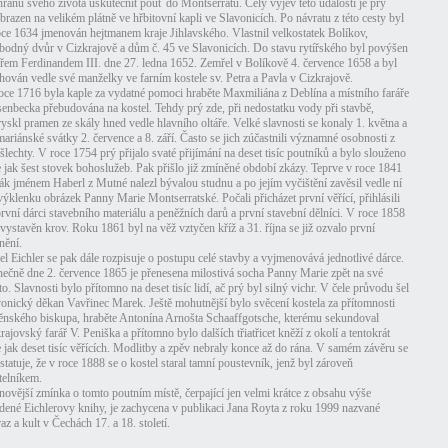
hranu svého života uskutečnit pouť do Montserratu. Celý výjev této události je prý
brazen na velikém plátně ve hřbitovní kapli ve Slavonicích. Po návratu z této cesty byl
oce 1634 jmenován hejtmanem kraje Jihlavského. Vlastnil velkostatek Bolíkov,
bodný dvůr v Cizkrajově a dům č. 45 ve Slavonicích. Do stavu rytířského byl povýšen
ařem Ferdinandem III. dne 27. ledna 1652. Zemřel v Bolíkově 4. července 1658 a byl
hován vedle své manželky ve farním kostele sv. Petra a Pavla v Cizkrajově.
oce 1716 byla kaple za vydatné pomoci hraběte Maxmiliána z Deblína a místního faráře
senbecka přebudována na kostel. Tehdy prý zde, při nedostatku vody při stavbě,
ryskl pramen ze skály hned vedle hlavního oltáře. Velké slavnosti se konaly 1. května a
mariánské svátky 2. července a 8. září. Často se jich zúčastnili významné osobnosti z
 šlechty. V roce 1754 prý přijalo svaté přijímání na deset tisíc poutníků a bylo slouženo
e jak šest stovek bohoslužeb. Pak přišlo již zmíněné období zkázy. Teprve v roce 1841
ák jménem Haberl z Mutné nalezl bývalou studnu a po jejím vyčištění zavěsil vedle ní
výklenku obrázek Panny Marie Montserratské. Počali přicházet první věřící, přihlásili
první dárci stavebního materiálu a peněžních darů a první stavební dělníci. V roce 1858
 vystavěn krov. Roku 1861 byl na věž vztyčen kříž a 31. října se již ozvalo první
nění.
el Eichler se pak dále rozpisuje o postupu celé stavby a vyjmenovává jednotlivé dárce.
ečně dne 2. července 1865 je přenesena milostivá socha Panny Marie zpět na své
to. Slavnosti bylo přítomno na deset tisíc lidí, ač prý byl silný vichr. V čele průvodu šel
vonický děkan Vavřinec Marek. Ještě mohutnější bylo svěcení kostela za přítomnosti
ěnského biskupa, hraběte Antonína Arnošta Schaaffgotsche, kterému sekundoval
krajovský farář V. Peniška a přítomno bylo dalších třiatřicet kněží z okolí a tentokrát
e jak deset tisíc věřících. Modlitby a zpěv nebraly konce až do rána. V samém závěru se
statuje, že v roce 1888 se o kostel staral tamní poustevník, jenž byl zároveň
telníkem.
novější zmínka o tomto poutním místě, čerpající jen velmi krátce z obsahu výše
dené Eichlerovy knihy, je zachycena v publikaci Jana Royta z roku 1999 nazvané
az a kult v Čechách 17. a 18. století.