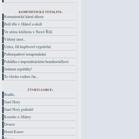
KOMUNISTICKÁ TOTALITA:
Komunistické kárné tábory
Boží tělo v Jihlavě a okolí
Ve stínu kláštera v Nové Říši
Vítězný únor...
Urtica, čili kopřivové vyprávění
Polistopadové nezapomínání
Pohádka o imperialistickém bramborníčkovi
Jménem republiky!
To všecko vodnes čas...
ČTVRTI A OBCE:
Bradlo...
Staré Hory
Staré Hory podruhé
Kostelec u Jihlavy
Dvorce
Horní Kosov