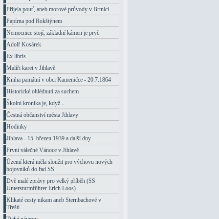
Přijela pouť, aneb morové průvody v Brtnici
Papírna pod Rokštýnem
Nemocnice stojí, základní kámen je pryč
Adolf Kosárek
Ex libris
Malíři karet v Jihlavě
Kniha památní v obci Kameničce - 20.7.1864
Historické ohlédnutí za suchem
Školní kronika je, když...
Čestná občanství města Jihlavy
Hodinky
Jihlava - 15. březen 1939 a další dny
První válečné Vánoce v Jihlavě
Území která měla sloužit pro výchovu nových
bojovníků do řad SS
Dvě malé zprávy pro velký příběh (SS
Untersturmführer Erich Loos)
Klikaté cesty nikam aneb Sternbachové v
Třešti...