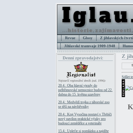
Revue
Glosy
Z jihlavských čtvrtí
Jihlavské tramvaje 1909-1948
Humor
Z ji
Denní zpravodajství:
Sdílet t
Nejstarší regionální deník (zal. 1996):
20.4.: Oba hlavní vjezdy do
pelhřimovské nemocnice budou od 22.
dubna do 15. května uzavřeny
20.4.: Medvědí trojka z táborské zoo
se těší na návštěvníky
20.4.: Kraj Vysočina postaví v Třebíči
nový pavilon praktické výuky pro
budoucí zemědělce a veterináře
15.4.: Upleťte si pomlázku a najděte