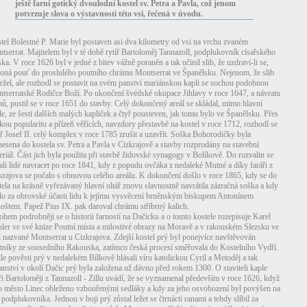
ještě farní gotický dvoulodní kostel sv. Petra a Pavla, což jenom
potvrzuje slova o výstavnosti této vsi, řečená v úvodu.
tel Bolestné P. Marie byl postaven asi dva kilometry od vsi na vrchu zvaném
tserrat. Majitelem byl v té době rytíř Bartoloměj Tannazoll, podplukovník císařského
ska. V roce 1626 byl v jedné z bitev vážně poraněn a tak učinil slib, že uzdraví-li se,
oná pouť do proslulého poutního chrámu Montserrat ve Španělsku. Nejenom, že slib
ržel, ale rozhodl se postavit na svém panství mariánskou kapli se sochou podobnou
tserratské Rodičce Boží. Po ukončení švédské okupace Jihlavy v roce 1647, a návratu
ů, pustil se v roce 1651 do stavby. Celý dokončený areál se skládal, mimo hlavní
le, ze šesti dalších malých kapliček a čtyř pousteven, jak tomu bylo ve Španělsku. Přes
ikou popularitu a přízeň věřících, navzdory přestavbě na kostel v roce 1712, rozhodl se
ař Josef II. celý komplex v roce 1785 zrušit a uzavřít. Soška Bohorodičky byla
nesena do kostela sv. Petra a Pavla v Cizkrajově a stavby rozprodány na stavební
eriál. Část jich byla použita při stavbě židovské synagogy v Bolíkově. Do rozvalin se
ali lidé navracet po roce 1841, kdy z popudu ovčáka z nedaleké Mutné a díky faráři z
krajova se počalo s obnovou celého areálu. K dokončení došlo v roce 1865, kdy se do
tela na krásně vyřezávaný hlavní oltář znovu slavnostně navrátila zázračná soška a kdy
lo za obrovské účasti lidu k jejímu vysvěcení brněnským biskupem Antonínem
oštem. Papež Pius IX. pak daroval chrámu stříbrný kalich.
hem podrobněji se o historii farností na Dačicku a o tomto kostele rozepisuje Karel
hler ve své knize Poutní místa a milostivé obrazy na Moravě a v rakouském Slezsku ve
ti nazvané Montserrat u Cizkrajova. Zdejší kostel prý byl ponejvíce navštěvován
tníky ze sousedního Rakouska, zatímco česká procesí směřovala do Kostelního Vydří.
le pověsti prý v nedalekém Bílkově hlásali víru katolickou Cyril a Metoděj a tak
anství v okolí Dačic prý byla založena už dávno před rokem 1300. O staviteli kaple
íři Bartoloměji z Tannazoll - Zillu uvádí, že se vyznamenal především v roce 1626, když
o město Linec obleženo vzbouřenými sedláky a kdy za jeho osvobození byl povýšen na
. podplukovníka. Jednou v boji prý zůstal ležet se čtrnácti ranami a tehdy slíbil za