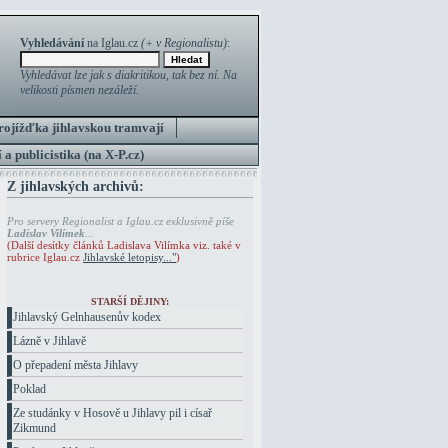
Vyhledávání
na Iglau.cz
(+ v Regionalistu)
:
Vyhledávat lze jak s diakritikou, tak bez ní. Na
velikosti písmen nezáleží.
rojížďka jihlavskou tramvají
 a publicistika (na X-P.cz)
Z jihlavských archivů:
Pro servery Regionalist a Iglau.cz exklusivně píše
Ladislav Vilímek
...
(Další desítky článků Ladislava Vilímka viz. také v
rubrice Iglau.cz
Jihlavské letopisy..."
)
STARŠÍ DĚJINY:
Jihlavský Gelnhausenův kodex
Lázně v Jihlavě
O přepadení města Jihlavy
Poklad
Ze studánky v Hosově u Jihlavy pil i císař
Zikmund