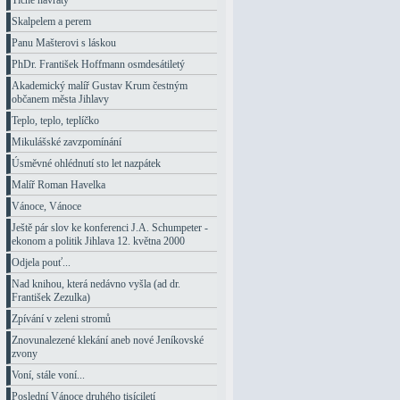
Tiché návraty
Skalpelem a perem
Panu Mašterovi s láskou
PhDr. František Hoffmann osmdesátiletý
Akademický malíř Gustav Krum čestným
občanem města Jihlavy
Teplo, teplo, teplíčko
Mikulášské zavzpomínání
Úsměvné ohlédnutí sto let nazpátek
Malíř Roman Havelka
Vánoce, Vánoce
Ještě pár slov ke konferenci J.A. Schumpeter -
ekonom a politik Jihlava 12. května 2000
Odjela pouť...
Nad knihou, která nedávno vyšla (ad dr.
František Zezulka)
Zpívání v zeleni stromů
Znovunalezené klekání aneb nové Jeníkovské
zvony
Voní, stále voní...
Poslední Vánoce druhého tisíciletí