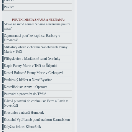
Příseka...
Puklice
POUTNÍ MÍSTA ZNÁMÁ A NEZNÁMÁ:
Slovo na úvod seriálu 'Známá a neznámá poutní
místa'
Zapomenutá pouť ke kapli sv. Barbory v
Urbanově
Milostivý obraz v chrámu Nanebevzetí Panny
Marie v Telči
Přibyslavice a Mariánské ranní červánky
Kaple Panny Marie v Telči na Štěpnici
Kostel Bolestné Panny Marie v Cizkrajově
Paulánský klášter u Nové Bystřice
Kostelíček sv. Anny u Opatova
Putování s procesím do Třeště
Dávná putování do chrámu sv. Petra a Pavla v
Nové Říši
Krasonice a návrší Humberk
Kostelní Vydří aneb poutě na horu Karmelskou
Když se řekne: Křemešník