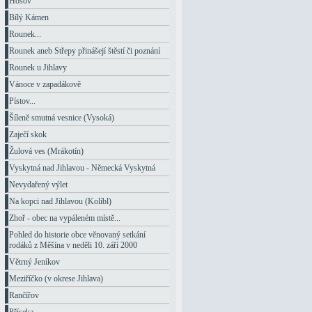
Hosov
Bílý Kámen
Rounek...
Rounek aneb Střepy přinášejí štěstí či poznání
Rounek u Jihlavy
Vánoce v zapadákově
Pístov...
Šíleně smutná vesnice (Vysoká)
Zaječí skok
Žulová ves (Mrákotín)
Vyskytná nad Jihlavou - Německá Vyskytná
Nevydařený výlet
Na kopci nad Jihlavou (Kolíbl)
Zhoř - obec na vypáleném místě...
Pohled do historie obce věnovaný setkání
rodáků z Měšína v neděli 10. září 2000
Větrný Jeníkov
Meziříčko (v okrese Jihlava)
Rančířov