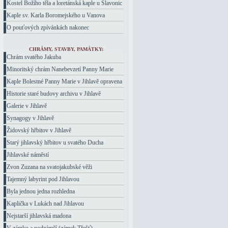
Kostel Božího těla a loretánská kaple u Slavonic
Kaple sv. Karla Boromejského u Vanova
O pouťových zpívánkách nakonec
CHRÁMY, STAVBY, PAMÁTKY:
Chrám svatého Jakuba
Minoritský chrám Nanebevzetí Panny Marie
Kaple Bolestné Panny Marie v Jihlavě opravena
Historie staré budovy archivu v Jihlavě
Galerie v Jihlavě
Synagogy v Jihlavě
Židovský hřbitov v Jihlavě
Starý jihlavský hřbitov u svatého Ducha
Jihlavské náměstí
Zvon Zuzana na svatojakubské věži
Tajemný labyrint pod Jihlavou
Byla jednou jedna rozhledna
Kaplička v Lukách nad Jihlavou
Nejstarší jihlavská madona