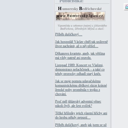
Publicistika:
H
B
umoresky
edřichovské
Vzpomínky a sekvence (nejen) z jihlavského
Bedřichova, Dřevěných Mlýnů a okolí:
Příběh dušičkový…
Jak hospodář Václav chtěl tak usilovně
život zachránit, až o něj přišel…
Děkanovo kvarteto, aneb, jak většina
má vždy patrně asi pravdu.
Listopad 1989: Koncert ve Vlašimi,
demonstrace nefachčenek – a také co
tehdy prorocky odhadl starý kněz.
Jak se moje pomsta udavačskému
komunistickému dědkovi skrze krásné
ženské nohy proměnila v trojku z
chování.
Proč měl jihlavský adventní věnec
nikoli čtyři, ale šest svíček?
Těžké hříšníky jejich vlastní hříchy ani
do hrobu někdy nepustí…
Příběh dušičkový, aneb jak jsem se už