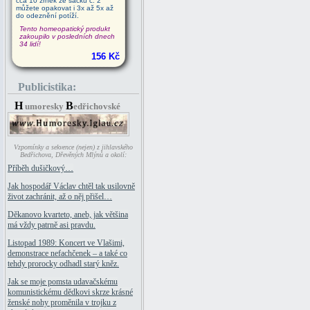
cca 10 zrnek ze sáčku č. 2
můžete opakovat i 3x až 5x až
do odeznění potíží.
Tento homeopatický produkt
zakoupilo v posledních dnech
34 lidí!
156 Kč
Publicistika:
H
B
umoresky
edřichovské
Vzpomínky a sekvence (nejen) z jihlavského
Bedřichova, Dřevěných Mlýnů a okolí:
Příběh dušičkový…
Jak hospodář Václav chtěl tak usilovně
život zachránit, až o něj přišel…
Děkanovo kvarteto, aneb, jak většina
má vždy patrně asi pravdu.
Listopad 1989: Koncert ve Vlašimi,
demonstrace nefachčenek – a také co
tehdy prorocky odhadl starý kněz.
Jak se moje pomsta udavačskému
komunistickému dědkovi skrze krásné
ženské nohy proměnila v trojku z