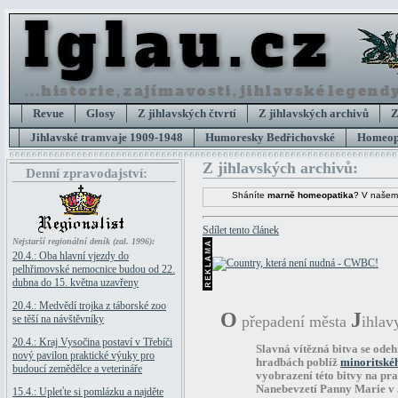
Revue
Glosy
Z jihlavských čtvrtí
Z jihlavských archivů
Z
Jihlavské tramvaje 1909-1948
Humoresky Bedřichovské
Homeopa
Z jihlavských archivů:
Denní zpravodajství:
Sháníte
marně homeopatika
? V našem
Sdílet tento článek
Nejstarší regionální deník (zal. 1996):
20.4.: Oba hlavní vjezdy do
pelhřimovské nemocnice budou od 22.
dubna do 15. května uzavřeny
20.4.: Medvědí trojka z táborské zoo
O
J
se těší na návštěvníky
přepadení města
ihlav
20.4.: Kraj Vysočina postaví v Třebíči
Slavná vítězná bitva se odeh
nový pavilon praktické výuky pro
hradbách poblíž
minoritskéh
budoucí zemědělce a veterináře
vyobrazení této bitvy na pra
Nanebevzetí Panny Marie v 
15.4.: Upleťte si pomlázku a najděte