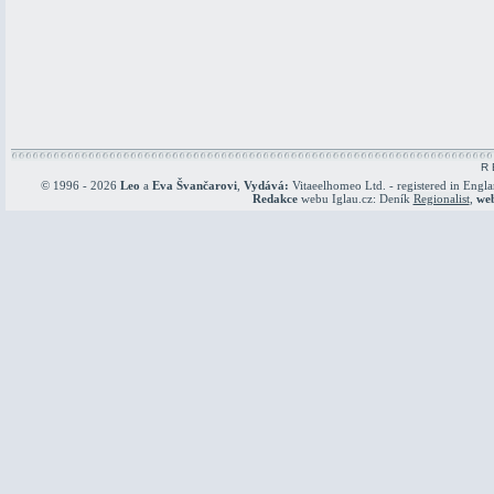
R 
© 1996 - 2026
Leo
a
Eva Švančarovi
,
Vydává:
Vitaeelhomeo Ltd. - registered in Engl
Redakce
webu Iglau.cz: Deník
Regionalist
,
we