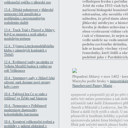
velkolepou fresku z počátku 1
velikonoční vajíčko v táborské zoo
Ještě do roku 1933 však byl
15.4.: Dětská pohotovost v jihlavské
nařízení biskupské konsisto
nemocnici čelí zneužívání a
odstraněna, aby nerušila vě
problémům s nerovnoměrným
náhodou, že před tímto akte
rozložením služeb
jihlavský mědirytec a histo
kresba je dodnes uchována 
13.4.: Truck Trial v Pístově u Jihlavy:
obou vyobrazení vidíme cel
Když se monstra z oceli utkají s
i tak si všimneme, že nejen n
nezdolným terénem
vedle nádrže na vodu umístě
podobu zavřeného deštníku, a
12.4.: Výstava Leteckomodelářského
kde se konaly všechny výročn
klubu v zámeckých konírnách v
řemeslníky, kteří šidili a ok
Třebíči
podobně jako v Pardubicích,
12.4.: Květinové vazby na zámku ve
Velkém Meziříčí budou k vidění po
celé Velikonoce
Přepadení Jihlavy v roce 1402 - kres
10.4.: Smetanovy sady v Jihlavě čeká
Marzyho podle fresky v
minoritské
oživení: park dostane nové stromy,
Nanebevzetí Panny Marie
...
keře i cesty
10.4.: Pašijová hra Co se stalo s
zpupností a propustili jej až po pět
Ježíšem? ve Žďáře nad Sázavou
mělo být město potrestáno a tak došl
zúčastnili také další Zikmundovi pří
10.4.: Nemocnice v Pelhřimově
Arnošt a Mikuláš z Leskovce, Jan Dv
modernizuje diagnostiky
Dírné a další čtyři rytíři z okolí. U m
kolorektálního karcinomu
přistavěli k hradbám žebříky a počali
zpozorovala jakási žena hledající ve
10.4.: Kreativní velikonoční tvoření a
Hluk pak uslyšel mnich jdoucí budit 
prohlídky v jaderné elektrárně v