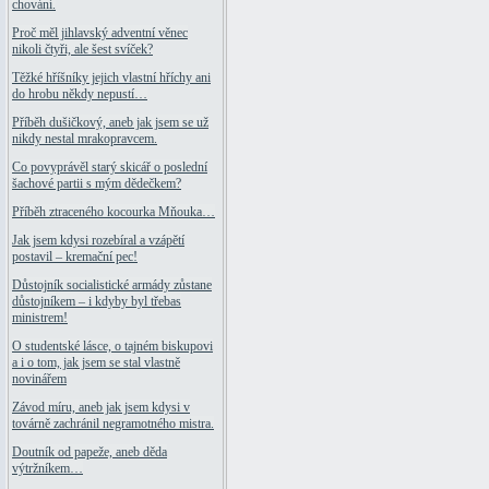
chování.
Proč měl jihlavský adventní věnec
nikoli čtyři, ale šest svíček?
Těžké hříšníky jejich vlastní hříchy ani
do hrobu někdy nepustí…
Příběh dušičkový, aneb jak jsem se už
nikdy nestal mrakopravcem.
Co povyprávěl starý skicář o poslední
šachové partii s mým dědečkem?
Příběh ztraceného kocourka Mňouka…
Jak jsem kdysi rozebíral a vzápětí
postavil – kremační pec!
Důstojník socialistické armády zůstane
důstojníkem – i kdyby byl třebas
ministrem!
O studentské lásce, o tajném biskupovi
a i o tom, jak jsem se stal vlastně
novinářem
Závod míru, aneb jak jsem kdysi v
továrně zachránil negramotného mistra.
Doutník od papeže, aneb děda
výtržníkem…