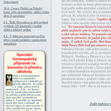
ani ten nemeškal, vyskočil oknem do 
Dukovanech
útočníci se dali na ústup před ozbro
boji padlo sedm útočníků a dalších dv
10.4.: Cesta z Třebíče na Pekelný
čtyři muže. Na výroční den šťastnéh
kopec ožije mraveništěm, obřím včelím
průvod. Po něm byli jeho účastníci p
úlem či pavučinou
kapra. Tak vznikla oslava
"kapřího d
8.4.: Řidič Mercedesu se obcí prohnal
Událost měla navždy připomínat nejen
rychlostí 126 kilometrů v hodině,
zní:
"Po narození Kristově tisícčtyřis
přišel o řidičský průkaz
přišli nepřátelé sem do města velmi l
a také tohoto kláštera. Tu pomohl n
8.4.: V jihlavské nemocnici na Den
nepřátele přemohli, že padali přes zd
zdraví poradí kuřákům i nastávajícím
zajato. Z našich čtyři padli: Hirt H
maminkám
Walk Pinter, Bůh buď jim milostiv a
Válkám a bitvám však nebyl konec, j
kostelů jistě nevešly, ale ty už zůst
Speciální
Pešinově, Vavřince z Březové a v kro
homeopatický
roku 1423 přitáhl Žižka k Jihlavě, ab
přípravek na
výpadem způsobili nemalou škodu a 
kocovinu či přemíru
druhému škodit nebude a Žižka půjd
alkoholu
ani dalším husitským hejtmanům, kte
jako příkladně Zikmund Korybut ne
Sada 2 homeopatických
směsí na odstranění
přicházela nejen v podobě válek, al
nepříjemných následků po
Největší zkázu však přinesla třicetil
přemíře alkoholu. Ze sáčku
letech 1645 - 1647. Ale to už bude d
č. 1 užijte pokud možno
opakovaně - 2-3x - po špetce
(cca 10 zrnek) před odchodem
na večírek a ještě jednou poté
před usnutím. homeolék ze
sáčku č. 2 použijte po špetkách
druhý den ráno v případě, že
Zpět nahoru 
vás bolí hlava, je vám nevolno či
cítíte nepříjemné pocity. Dávku