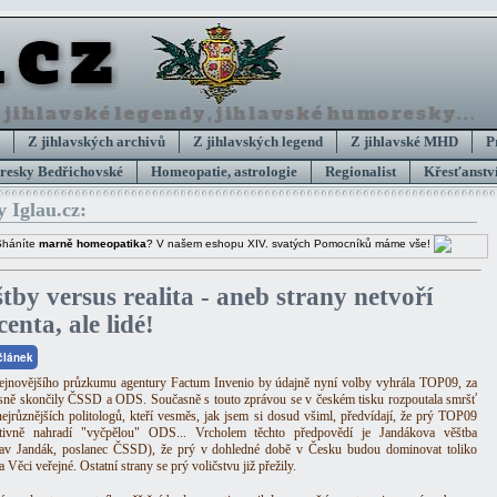
Z jihlavských archivů
Z jihlavských legend
Z jihlavské MHD
P
esky Bedřichovské
Homeopatie, astrologie
Regionalist
Křesťanství
y Iglau.cz:
Sháníte
marně homeopatika
? V našem eshopu XIV. svatých Pomocníků máme vše!
štby versus realita - aneb strany netvoří
enta, ale lidé!
 článek
ejnovějšího průzkumu agentury Factum Invenio by údajně nyní volby vyhrála TOP09, za
ěsně skončily ČSSD a ODS. Současně s touto zprávou se v českém tisku rozpoutala smršť
nejrůznějších politologů, kteří vesměs, jak jsem si dosud všiml, předvídají, že prý TOP09
ktivně nahradí "vyčpělou" ODS... Vrcholem těchto předpovědí je Jandákova věštba
lav Jandák, poslanec ČSSD), že prý v dohledné době v Česku budou dominovat toliko
Věci veřejné. Ostatní strany se prý voličstvu již přežily.