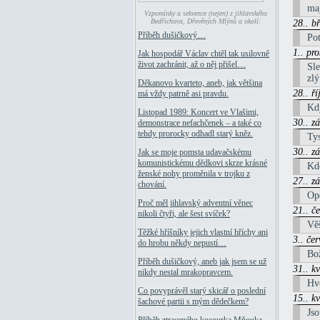
maj
Vzpomínky a sekvence (nejen) z jihlavského
Bedřichova, Dřevěných Mlýnů a okolí:
28.. b
Příběh dušičkový…
Pot
1.. pr
Jak hospodář Václav chtěl tak usilovně
život zachránit, až o něj přišel…
Sle
zlý
Děkanovo kvarteto, aneb, jak většina
28.. ř
má vždy patrně asi pravdu.
Kdy
Listopad 1989: Koncert ve Vlašimi,
30.. z
demonstrace nefachčenek – a také co
tehdy prorocky odhadl starý kněz.
Tys
30.. z
Jak se moje pomsta udavačskému
komunistickému dědkovi skrze krásné
Kdo
ženské nohy proměnila v trojku z
27.. z
chování.
Opě
Proč měl jihlavský adventní věnec
21.. č
nikoli čtyři, ale šest svíček?
Věš
Těžké hříšníky jejich vlastní hříchy ani
3.. če
do hrobu někdy nepustí…
Bož
Příběh dušičkový, aneb jak jsem se už
31.. k
nikdy nestal mrakopravcem.
Hvě
Co povyprávěl starý skicář o poslední
15.. k
šachové partii s mým dědečkem?
Jso