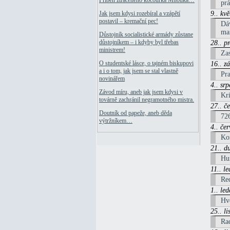
Příběh ztraceného kocourka Mňouka…
prá
9.. kv
Jak jsem kdysi rozebíral a vzápětí
postavil – kremační pec!
Dá
ma
Důstojník socialistické armády zůstane
důstojníkem – i kdyby byl třebas
28.. p
ministrem!
Zas
O studentské lásce, o tajném biskupovi
16.. z
a i o tom, jak jsem se stal vlastně
Pra
novinářem
4.. sr
Závod míru, aneb jak jsem kdysi v
Kri
továrně zachránil negramotného mistra.
27.. č
Doutník od papeže, aneb děda
72
výtržníkem…
4.. če
Kon
21.. d
Hu
11.. l
Req
1.. le
Hv
25.. l
Rad