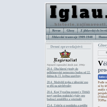
Revue
Glosy
Z jihlavských čtvrtí
Jihlavské tramvaje 1909-1948
Humor
Glos
Denní zpravodajství:
V
ě
Nejstarší regionální deník (zal. 1996):
proc
20.4.: Oba hlavní vjezdy do
pelhřimovské nemocnice budou od 22.
dubna do 15. května uzavřeny
Sdílet
20.4.: Medvědí trojka z táborské zoo
Podle n
se těší na návštěvníky
ní by t
analýz 
20.4.: Kraj Vysočina postaví v Třebíči
perspe
nový pavilon praktické výuky pro
(Vítězs
budoucí zemědělce a veterináře
TOPka a 
15.4.: Upleťte si pomlázku a najděte