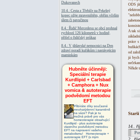
Dukovanech
ODS jít
elektro
10.4.: Cesta z Třebíče na Pekelný
"nelob
kopec ožije mraveništěm, obřím včelím
úlem či pavučinou
zabeton
konsist
8.4.: Řidič Mercedesu se obcí prohnal
A tak s
rychlostí 126 kilometrů v hodině,
základní
přišel o řidičský průkaz
práce s
8.4.: V jihlavské nemocnici na Den
buňkách
zdraví poradí kuřákům i nastávajícím
od založ
maminkám
já bych
nečekan
Někde t
Hubněte účinněji:
Speciální terapie
Kurdlipid + Carlsbad
+ Camphora + Nux
vomica & autoterapie
podvědomí metodou
EFT
Přibíráte díky současné
mnohatýdenní karanténě
na váze? Pak je tu
Starší
možná právě pro vás
homeoterapie obsahující
Kurdlipid - plus autoterapie
14.. ř
vlastního podvědomí metodou
EFT na napravení vašeho
Po
metabolismu! Homeoterapie +
autoterapie EFT (s mým
2.. ří