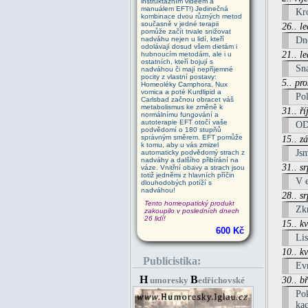
instruktážním videem a
manuálem EFT!) Jedinečná
Kr
kombinace dvou různých metod
současně v jedné terapii
26.. l
pomůže začít trvale snižovat
nadváhu nejen u lidí, kteří
Dn
odolávají dosud všem dietám i
21.. l
hubnoucím metodám, ale i u
ostatních, kteří bojují s
Sna
nadváhou či mají nepříjemné
pocity z vlastní postavy:
5.. pr
Homeoléky Camphora, Nux
vomica a poté Kurdlipid a
Pol
Carlsbad začnou obracet váš
metabolismus ke změně k
31.. ř
normálnímu fungování a
autoterapie EFT otočí vaše
ODS
podvědomí o 180 stupňů
správným směrem. EFT pomůže
15.. z
k tomu, aby u vás zmizel
Jsm
automaticky podvědomý strach z
nadváhy a dalšího přibírání na
31.. s
váze. Vnitřní obavy a strach jsou
totiž jedněmi z hlavních příčin
V e
dlouhodobých potíží s
nadváhou!
28.. s
Tento homeopatický produkt
Zkr
zakoupilo v posledních dnech
26 lidí!
15.. k
600 Kč
Lis
10.. k
Publicistika:
Evr
H
B
umoresky
edřichovské
30.. b
Pok
kac