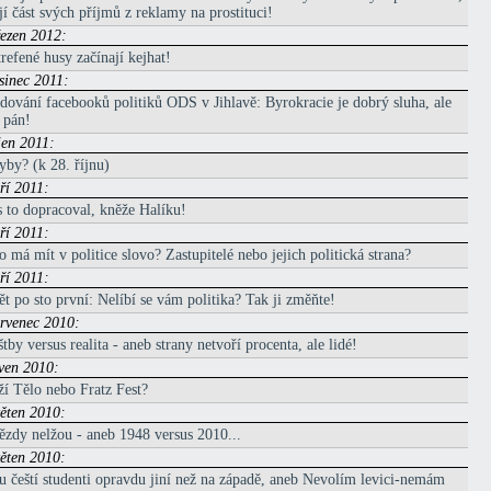
í část svých příjmů z reklamy na prostituci!
řezen 2012:
refené husy začínají kejhat!
osinec 2011:
dování facebooků politiků ODS v Jihlavě: Byrokracie je dobrý sluha, ale
 pán!
íjen 2011:
by? (k 28. říjnu)
áří 2011:
 to dopracoval, kněže Halíku!
áří 2011:
 má mít v politice slovo? Zastupitelé nebo jejich politická strana?
áří 2011:
t po sto první: Nelíbí se vám politika? Tak ji změňte!
ervenec 2010:
tby versus realita - aneb strany netvoří procenta, ale lidé!
rven 2010:
í Tělo nebo Fratz Fest?
věten 2010:
zdy nelžou - aneb 1948 versus 2010...
věten 2010:
u čeští studenti opravdu jiní než na západě, aneb Nevolím levici-nemám