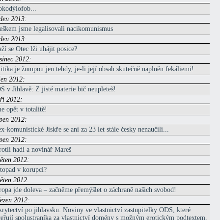
okodýlofob...
eden 2013:
eškem jsme legalisovali nacikomunismus
eden 2013:
ží se Otec lži uhájit posice?
osinec 2012:
itika je žumpou jen tehdy, je-li její obsah skutečně naplněn fekáliemi!
íjen 2012:
 v Jihlavě: Z jisté materie bič neupleteš!
áří 2012:
e opět v totalitě!
rpen 2012:
x-komunistické Jiskře se ani za 23 let stále česky nenaučili...
rpen 2012:
otlí hadi a novinář Mareš
věten 2012:
topad v korupci?
věten 2012:
opa jde doleva – začněme přemýšlet o záchraně našich svobod!
řezen 2012:
rytectví po jihlavsku: Noviny ve vlastnictví zastupitelky ODS, které
eřují spolustraníka za vlastnictví domény s možným erotickým podtextem,