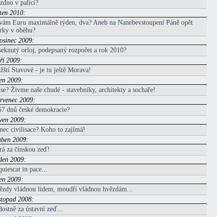
zdno v palici?
ěten 2010:
vám Euru maximálně týden, dva? Aneb na Nanebevstoupení Páně opět
rky v oběhu?
rosinec 2009:
eknutý orloj, podepsaný rozpočet a rok 2010?
áří 2009:
žští Stavové - je tu ještě Morava!
pen 2009:
se? Živme naše chudé - stavebníky, architekty a sochaře!
ervenec 2009:
67 dnů české demokracie?
rven 2009:
ec civilisace? Koho to zajímá!
uben 2009:
rá za čínskou zeď!
eden 2009:
uiescat in pace...
den 2009:
ězdy vládnou lidem, moudří vládnou hvězdám...
istopad 2008:
ostně za ústavní zeď...