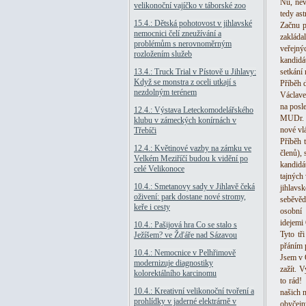
Nu, nev
velikonoční vajíčko v táborské zoo
tedy ast
15.4.: Dětská pohotovost v jihlavské
Začnu p
nemocnici čelí zneužívání a
zakláda
problémům s nerovnoměrným
veřejný
rozložením služeb
kandidá
13.4.: Truck Trial v Pístově u Jihlavy:
setkání 
Když se monstra z oceli utkají s
Příběh 
nezdolným terénem
Václave
na posl
12.4.: Výstava Leteckomodelářského
MUDr. D
klubu v zámeckých konírnách v
nové vl
Třebíči
Příběh 
12.4.: Květinové vazby na zámku ve
členů),
Velkém Meziříčí budou k vidění po
kandidá
celé Velikonoce
tajných 
10.4.: Smetanovy sady v Jihlavě čeká
jihlavsk
oživení: park dostane nové stromy,
seběvěd
keře i cesty
osobní 
idejemi
10.4.: Pašijová hra Co se stalo s
Tyto tř
Ježíšem? ve Žďáře nad Sázavou
přáním p
10.4.: Nemocnice v Pelhřimově
Jsem v O
modernizuje diagnostiky
zažít. 
kolorektálního karcinomu
to rád!
10.4.: Kreativní velikonoční tvoření a
našich 
prohlídky v jaderné elektrárně v
obyčejn