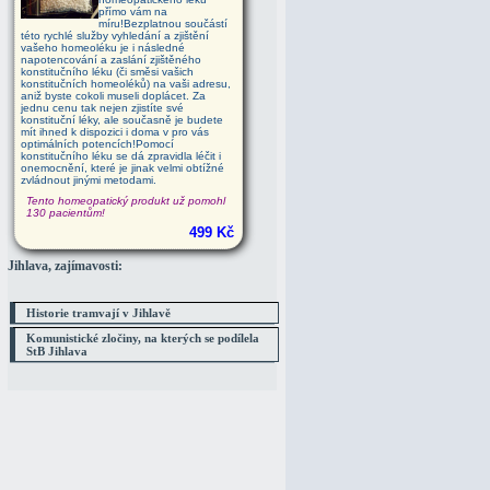
přímo vám na
míru!Bezplatnou součástí
této rychlé služby vyhledání a zjištění
vašeho homeoléku je i následné
napotencování a zaslání zjištěného
konstitučního léku (či směsi vašich
konstitučních homeoléků) na vaši adresu,
aniž byste cokoli museli doplácet. Za
jednu cenu tak nejen zjistíte své
konstituční léky, ale současně je budete
mít ihned k dispozici i doma v pro vás
optimálních potencích!Pomocí
konstitučního léku se dá zpravidla léčit i
onemocnění, které je jinak velmi obtížné
zvládnout jinými metodami.
Tento homeopatický produkt už pomohl
130 pacientům!
499 Kč
Jihlava, zajímavosti:
Historie tramvají v Jihlavě
Komunistické zločiny, na kterých se podílela
StB Jihlava