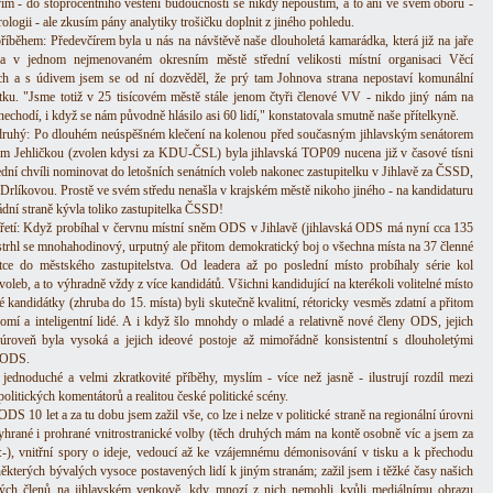
ím - do stoprocentního věštění budoucnosti se nikdy nepouštím, a to ani ve svém oboru -
rologii - ale zkusím pány analytiky trošičku doplnit z jiného pohledu.
říběhem: Předevčírem byla u nás na návštěvě naše dlouholetá kamarádka, která již na jaře
la v jednom nejmenovaném okresním městě střední velikosti místní organisaci Věcí
ch a s údivem jsem se od ní dozvěděl, že prý tam Johnova strana nepostaví komunální
tku. "Jsme totiž v 25 tisícovém městě stále jenom čtyři členové VV - nikdo jiný nám na
nechodí, i když se nám původně hlásilo asi 60 lidí," konstatovala smutně naše přítelkyně.
druhý: Po dlouhém neúspěšném klečení na kolenou před současným jihlavským senátorem
m Jehličkou (zvolen kdysi za KDU-ČSL) byla jihlavská TOP09 nucena již v časové tísni
ední chvíli nominovat do letošních senátních voleb nakonec zastupitelku v Jihlavě za ČSSD,
rlíkovou. Prostě ve svém středu nenašla v krajském městě nikoho jiného - na kandidaturu
ádní straně kývla toliko zastupitelka ČSSD!
třetí: Když probíhal v červnu místní sněm ODS v Jihlavě (jihlavská ODS má nyní cca 135
 strhl se mnohahodinový, urputný ale přitom demokratický boj o všechna místa na 37 členné
tce do městského zastupitelstva. Od leadera až po poslední místo probíhaly série kol
voleb, a to výhradně vždy z více kandidátů. Všichni kandidující na kterékoli volitelné místo
é kandidátky (zhruba do 15. místa) byli skutečně kvalitní, rétoricky vesměs zdatní a přitom
omí a inteligentní lidé. A i když šlo mnohdy o mladé a relativně nové členy ODS, jejich
úroveň byla vysoká a jejich ideové postoje až mimořádně konsistentní s dlouholetými
 ODS.
i jednoduché a velmi zkratkovité příběhy, myslím - více než jasně - ilustrují rozdíl mezi
olitických komentátorů a realitou české politické scény.
DS 10 let a za tu dobu jsem zažil vše, co lze i nelze v politické straně na regionální úrovni
Vyhrané i prohrané vnitrostranické volby (těch druhých mám na kontě osobně víc a jsem za
 :-), vnitřní spory o ideje, vedoucí až ke vzájemnému démonisování v tisku a k přechodu
některých bývalých vysoce postavených lidí k jiným stranám; zažil jsem i těžké časy našich
ých členů na jihlavském venkově, kdy mnozí z nich nemohli kvůli mediálnímu obrazu