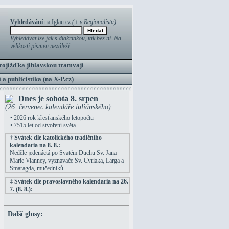
Vyhledávání
na Iglau.cz
(+ v Regionalistu)
:
Vyhledávat lze jak s diakritikou, tak bez ní. Na
velikosti písmen nezáleží.
rojížďka jihlavskou tramvají
 a publicistika (na X-P.cz)
Dnes je sobota 8. srpen
(26. červenec kalendáře iuliánského)
• 2026 rok křesťanského letopočtu
• 7515 let od stvoření světa
† Svátek dle katolického tradičního
kalendaria na 8. 8.:
Neděle jedenáctá po Svatém Duchu Sv. Jana
Marie Vianney, vyznavače Sv. Cyriaka, Larga a
Smaragda, mučedníků
‡ Svátek dle pravoslavného kalendaria na 26.
7. (8. 8.):
Další glosy: