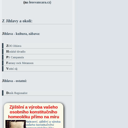
(na leosvancara.cz)
Z Jihlavy a okolí:
Jihlava - kultura, zábava:
ZOO Jihlava
Horácké divadlo
PS Campanula
Fantasy rock Metanoon
Vodní ráj
Jihlava - ostatní:
Deník Regionalist
Zjištění a výroba vašeho
osobního konstitučního
homeoléku přímo na míru
Nalezení, zjištění a výroba
vašeho konstitučního
homeopatického léku