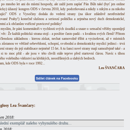
 po mnoho let ani do místní hospody, ale zažil jsem zaplať Pán Bůh také (byť jen online
nicky) úžasný kongres ODS v červnu 2010, kdy podceňovaná a nikdy s nikým a za nikoho
bující" ODS z Vysočiny dodala do vedení strany (na úkor zdánlivě neotřesitelné
ované Prahy!) konečně slušnou a seriosní političku a zejména nový duch demokratické,
entní a k občanům vstřícné pravicové politiky!
i myslím, že páni komentátoři v rychlosti svých úsudků a snaze o sensační věštby opomíjejí
 věc: Že každá politická strana stojí - a posléze často padá - s kvalitou svých členů! Přitom
 členskou základnou - kterou získat, nechat samovolně tříbit a vyciselovat, až v místních
 zůstanou ve většině sebevědomí, schopní, svobodní a demokraticky myslící jedinci - trvá
ení strany do její stabilisace nejméně 15 let. A tu šanci nové strany mají samozřejmě také - a
 si to moc přál - ale jsou v této chvíli stále teprve před startovní čárou. Navíc s tíhou
ého volebního vítězství na křehkých, neostřílených a slabých bedrech.
am, kde ODS byla v roce 1992...
Leo ŠVANČARA
Sdílet článek na Facebooku
 glosy Lea Švančary:
íjen 2018:
slední exemplář našeho vyhynulého druhu...
jen 2018: