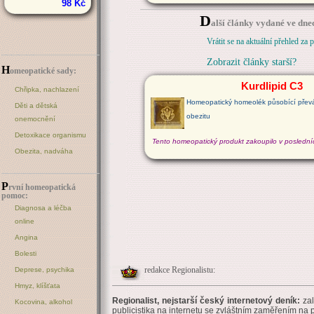
98 Kč
D
alší články vydané ve dnec
Vrátit se na aktuální přehled za 
Zobrazit články starší?
H
omeopatické sady:
Kurdlipid C3
Chřipka, nachlazení
Homeopatický homeolék působící převá
Děti a dětská
obezitu
onemocnění
Detoxikace organismu
Tento homeopatický produkt zakoupilo v posledníc
Obezita, nadváha
P
rvní homeopatická
pomoc:
Diagnosa a léčba
online
Angina
Bolesti
redakce Regionalistu:
Deprese, psychika
Hmyz, klíšťata
Regionalist, nejstarší český internetový deník:
zal
Kocovina, alkohol
publicistika na internetu se zvláštním zaměřením na