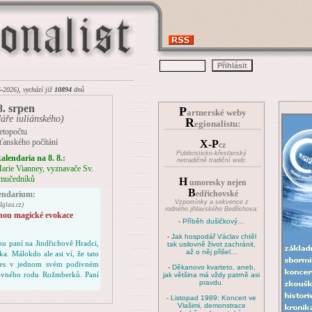
6-2026), vychází již
10894
dnů
8. srpen
P
artnerské weby
áře iuliánského)
R
egionalistu:
etopočtu
sťanského počítání
X-P
cz
Publicisticko-křesťanský
alendaria na 8. 8.:
netradičně tradiční web:
arie Vianney, vyznavače Sv.
 mučedníků
H
umoresky nejen
B
edřichovské
lendarium:
Vzpomínky a sekvence z
glau.cz)
rodného jihlavského Bedřichova:
inou magické evokace
-
Příběh dušičkový…
-
Jak hospodář Václav chtěl
ou paní na Jindřichově Hradci,
tak usilovně život zachránit,
až o něj přišel…
a. Málokdo ale asi ví, že tato
odnes v jednom svém podivném
-
Děkanovo kvarteto, aneb,
slavného rodu Rožmberků. Paní
jak většina má vždy patrně asi
pravdu.
-
Listopad 1989: Koncert ve
Vlašimi, demonstrace