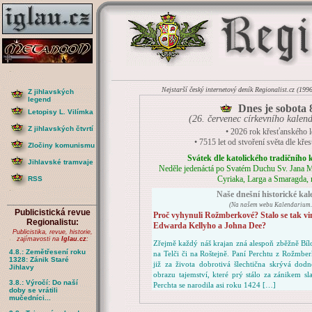
Nejstarší český internetový deník Regionalist.cz (199
Z jihlavských
legend
Dnes je sobota 
Letopisy L. Vilímka
(26. červenec církevního kalend
Z jihlavských čtvrtí
• 2026 rok křesťanského l
• 7515 let od stvoření světa dle kře
Zločiny komunismu
Svátek dle katolického tradičního k
Jihlavské tramvaje
Neděle jedenáctá po Svatém Duchu Sv. Jana M
Cyriaka, Larga a Smaragda,
RSS
Naše dnešní historické ka
(Na našem webu Kalendarium.I
Publicistická revue
Proč vyhynuli Rožmberkové? Stalo se tak v
Regionalistu:
Edwarda Kellyho a Johna Dee?
Publicistika, revue, historie,
zajímavosti na
Iglau.cz
:
Zřejmě každý náš krajan zná alespoň zběžně Bíl
4.8.: Zemětřesení roku
na Telči či na Roštejně. Paní Perchtu z Rožmberk
1328: Zánik Staré
již za života dobrotivá šlechtična skrývá d
Jihlavy
obrazu tajemství, které prý stálo za zánikem 
3.8.: Výročí: Do naší
Perchta se narodila asi roku 1424 […]
doby se vrátili
mučedníci...