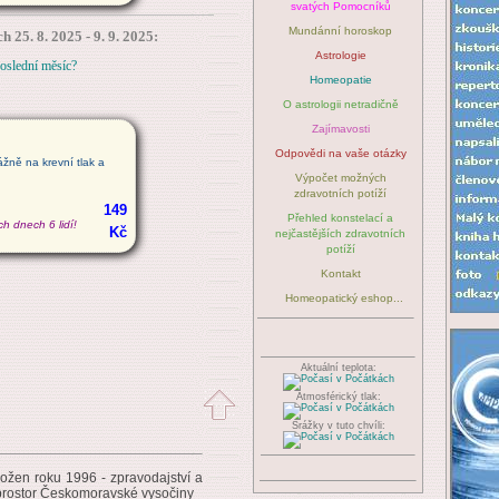
svatých Pomocníků
Mundánní horoskop
h 25. 8. 2025 - 9. 9. 2025:
Astrologie
poslední měsíc?
Homeopatie
O astrologii netradičně
Zajímavosti
Odpovědi na vaše otázky
žně na krevní tlak a
Výpočet možných
zdravotních potíží
149
Přehled konstelací a
h dnech 6 lidí!
Kč
nejčastějších zdravotních
potíží
Kontakt
Homeopatický eshop...
Aktuální teplota:
Atmosférický tlak:
Srážky v tuto chvíli:
ožen roku 1996 - zpravodajství a
 prostor Českomoravské vysočiny