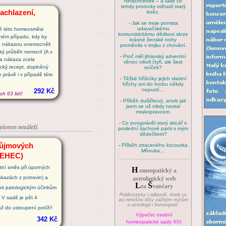
nefachčenek – a také co
tehdy prorocky odhadl starý
achlazení,
kněz.
-
Jak se moje pomsta
udavačskému
dě této homeosměsi
komunistickému dědkovi skrze
iném případu, kdy by
krásné ženské nohy
outo nákazou onemocněli
proměnila v trojku z chování.
žký průběh nemoci! (A v
-
Proč měl jihlavský adventní
ka nákaza zcela
věnec nikoli čtyři, ale šest
cký recept, doplněný
svíček?
právě i v případě této
-
Těžké hříšníky jejich vlastní
hříchy ani do hrobu někdy
nepustí…
292 Kč
h 63 lidí!
-
Příběh dušičkový, aneb jak
jsem se už nikdy nestal
mrakopravcem.
-
Co povyprávěl starý skicář o
i písmen nezáleží.
poslední šachové partii s mým
dědečkem?
růjmových
-
Příběh ztraceného kocourka
Mňouka…
 EHEC)
ní směs při úporných
H
omeopatický a
ákazách z potravin) a
astrologický web
L
Š
ea
vančary
oti patologickým účinkům
Publicisticky i odborně. Aneb co
 V sadě je pět 4
asi netušíte díky zažitým mýtům
o astrologii i homeopatii:
až do ustoupení potíží!
Výpočet osobní
342 Kč
homeopatické sady XIV.