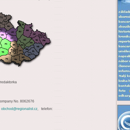
fredaktorka
d Company No. 8062676
:
obchod@regionalist.cz
, telefon: