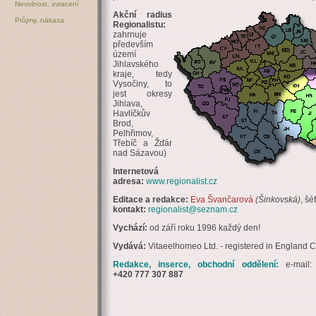
Nevolnost, zvracení
Akční radius
Průjmy, nákaza
Regionalistu:
zahrnuje
především
území
Jihlavského
kraje, tedy
Vysočiny, to
jest okresy
Jihlava,
Havlíčkův
Brod,
Pelhřimov,
Třebíč a Žďár
nad Sázavou)
Internetová
adresa:
www.regionalist.cz
Editace a redakce:
Eva Švančarová
(Šinkovská)
, šé
kontakt:
regionalist@seznam.cz
Vychází:
od září roku 1996 každý den!
Vydává:
Vitaeelhomeo Ltd. - registered in Englan
Redakce, inserce, obchodní oddělení:
e-mail
+420 777 307 887