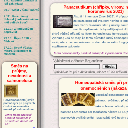
2.8.: Tajemná zahrada a
její zakladatel
Panaceutikum (chřipky, virosy, n
29.7.: Most v Údolí mordů
koronavirus 2021)
2.12.: Proč dávný
Aktuální informace (únor 2022): V přípa
jihlavský adventní věnec
zatím za poslední dva roky nevíme o jed
měl svíček šest?
naši mnozí zákazníci, kteří ji užívají, t
31.10.: Z jihlavských
natolik nepříjemně, že by měli jakýkoli tě
popravišť
drtivé většině případů se lidem beroucím tato homeopati
vyhnula.) Zdá se tedy, že tento původně ruský homeopati
29.10.: Říjen 1918 v
Jihlavě...
naší potencovanou svěcenou vodou, dobře zatím funguje 
nepříjemné epidemie.
27.10.: Svatý Václav
mistra Šlezingera u
Tento homeopatický produkt zakoupilo v posledních dnec
Minoritů...
Vyhledávání v článcích Regionalistu:
Směs na
průjmy,
Vyhledávat lze jak s diakritikou, tak bez ní. Na velikost
nevolnost a
salmonelosu
Homeopatická směs při p
onemocněních (nákaza
Speciální polykomponent
Polykomponentní směs
průjmech (většinou při n
pomáhající při průjmech
či silné nevolnosti a
také ochrana i účinek pr
rovněž při salmonelose.
bakterie Escherichia coli (současná nákaza EHEC)!
Tento homeopatický
gramových pytlíčků směsi - brát každé dvě hodiny 
produkt zakoupilo v
posledních dnech 62
lidí!