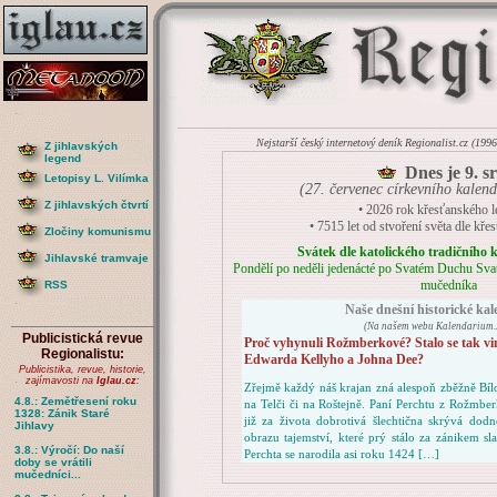
Nejstarší český internetový deník Regionalist.cz (199
Z jihlavských
legend
Dnes je 9. s
Letopisy L. Vilímka
(27. červenec církevního kalend
Z jihlavských čtvrtí
• 2026 rok křesťanského l
• 7515 let od stvoření světa dle kře
Zločiny komunismu
Svátek dle katolického tradičního k
Jihlavské tramvaje
Pondělí po neděli jedenácté po Svatém Duchu Sva
mučedníka
RSS
Naše dnešní historické ka
(Na našem webu Kalendarium.I
Publicistická revue
Proč vyhynuli Rožmberkové? Stalo se tak v
Regionalistu:
Edwarda Kellyho a Johna Dee?
Publicistika, revue, historie,
zajímavosti na
Iglau.cz
:
Zřejmě každý náš krajan zná alespoň zběžně Bíl
4.8.: Zemětřesení roku
na Telči či na Roštejně. Paní Perchtu z Rožmberk
1328: Zánik Staré
již za života dobrotivá šlechtična skrývá d
Jihlavy
obrazu tajemství, které prý stálo za zánikem 
3.8.: Výročí: Do naší
Perchta se narodila asi roku 1424 […]
doby se vrátili
mučedníci...