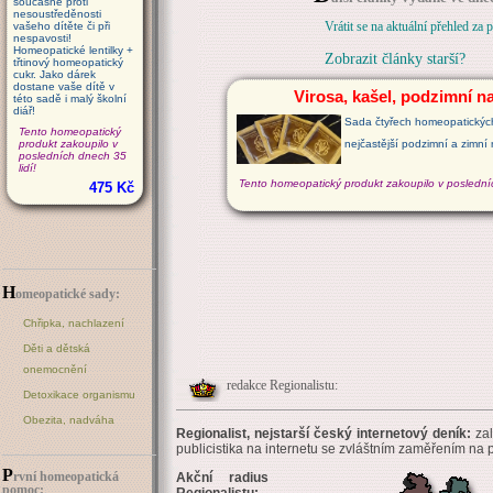
současně proti
nesoustředěnosti
Vrátit se na aktuální přehled za 
vašeho dítěte či při
nespavosti!
Homeopatické lentilky +
Zobrazit články starší?
třtinový homeopatický
cukr. Jako dárek
dostane vaše dítě v
Virosa, kašel, podzimní n
této sadě i malý školní
diář!
Sada čtyřech homeopatickýc
Tento homeopatický
produkt zakoupilo v
nejčastější podzimní a zimní 
posledních dnech 35
lidí!
Tento homeopatický produkt zakoupilo v posledníc
475 Kč
H
omeopatické sady:
Chřipka, nachlazení
Děti a dětská
onemocnění
redakce Regionalistu:
Detoxikace organismu
Obezita, nadváha
Regionalist, nejstarší český internetový deník:
zal
publicistika na internetu se zvláštním zaměřením na
P
rvní homeopatická
Akční radius
pomoc:
Regionalistu: