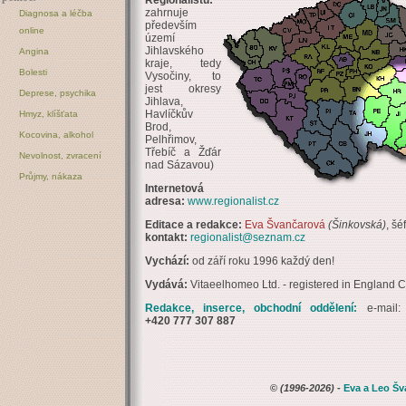
zahrnuje
Diagnosa a léčba
především
online
území
Jihlavského
Angina
kraje, tedy
Bolesti
Vysočiny, to
jest okresy
Deprese, psychika
Jihlava,
Havlíčkův
Hmyz, klíšťata
Brod,
Kocovina, alkohol
Pelhřimov,
Třebíč a Žďár
Nevolnost, zvracení
nad Sázavou)
Průjmy, nákaza
Internetová
adresa:
www.regionalist.cz
Editace a redakce:
Eva Švančarová
(Šinkovská)
, šé
kontakt:
regionalist@seznam.cz
Vychází:
od září roku 1996 každý den!
Vydává:
Vitaeelhomeo Ltd. - registered in Englan
Redakce, inserce, obchodní oddělení:
e-mail
+420 777 307 887
©
(1996-2026)
-
Eva a Leo Šv