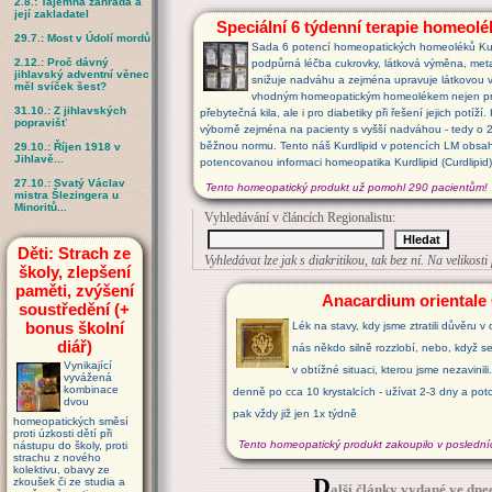
2.8.: Tajemná zahrada a
její zakladatel
Speciální 6 týdenní terapie homeol
29.7.: Most v Údolí mordů
Sada 6 potencí homeopatických homeoléků Kurd
2.12.: Proč dávný
podpůrná léčba cukrovky, látková výměna, meta
jihlavský adventní věnec
snižuje nadváhu a zejména upravuje látkovou v
měl svíček šest?
vhodným homeopatickým homeolékem nejen pro ty
31.10.: Z jihlavských
přebytečná kila, ale i pro diabetiky při řešení jejich potíží.
popravišť
výborně zejména na pacienty s vyšší nadváhou - tedy o 
běžnou normu. Tento náš Kurdlipid v potencích LM obsa
29.10.: Říjen 1918 v
Jihlavě...
potencovanou informaci homeopatika Kurdlipid (Curdlipid)
27.10.: Svatý Václav
Tento homeopatický produkt už pomohl 290 pacientům!
mistra Šlezingera u
Minoritů...
Vyhledávání v článcích Regionalistu:
Děti: Strach ze
Vyhledávat lze jak s diakritikou, tak bez ní. Na velikost
školy, zlepšení
paměti, zvýšení
Anacardium orientale
soustředění (+
bonus školní
Lék na stavy, kdy jsme ztratili důvěru v 
diář)
nás někdo silně rozzlobí, nebo, když s
Vynikající
v obtížné situaci, kterou jsme nezavinili
vyvážená
kombinace
denně po cca 10 krystalcích - užívat 2-3 dny a po
dvou
pak vždy již jen 1x týdně
homeopatických směsí
proti úzkosti dětí při
Tento homeopatický produkt zakoupilo v posledníc
nástupu do školy, proti
strachu z nového
kolektivu, obavy ze
D
zkoušek či ze studia a
alší články vydané ve dnec